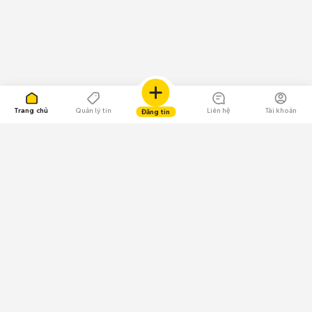
Trang chủ
Quản lý tin
Liên hệ
Tài khoản
Đăng tin
109.000 Bình chọn
Tải ứng dụng Chợ Tốt