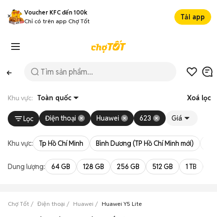
Voucher KFC đến 100k
Tải app
Chỉ có trên app Chợ Tốt
Khu vực:
Toàn quốc
Xoá lọc
Điện thoại
Huawei
623
Giá
Lọc
Khu vực:
Tp Hồ Chí Minh
Bình Dương (TP Hồ Chí Minh mới)
Bà 
Dung lượng:
64 GB
128 GB
256 GB
512 GB
1 TB
2 
Chợ Tốt
Điện thoại
Huawei
Huawei Y5 Lite