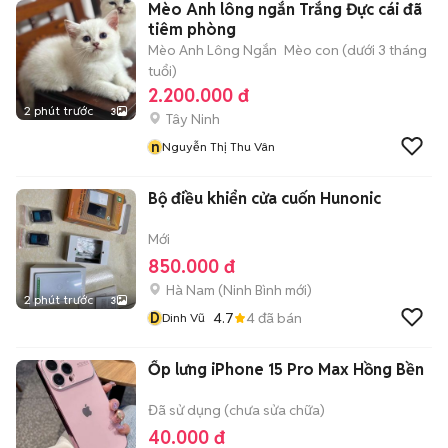
Mèo Anh lông ngắn Trắng Đực cái đã
tiêm phòng
Mèo Anh Lông Ngắn
Mèo con (dưới 3 tháng
tuổi)
2.200.000 đ
2 phút trước
3
Tây Ninh
n
Nguyễn Thị Thu Vân
Bộ điều khiển cửa cuốn Hunonic
Mới
850.000 đ
Hà Nam
(
Ninh Bình
mới)
2 phút trước
3
D
4.7
4
đã bán
Dinh Vũ
Ốp lưng iPhone 15 Pro Max Hồng Bền
Đã sử dụng (chưa sửa chữa)
40.000 đ