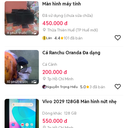
Màn hình máy tính
Đã sử dụng (chưa sửa chữa)
450.000 đ
Thừa Thiên Huế
(
TP Huế
mới)
9 phút trước
3
l
4.4
101
đã bán
Lân
Cá Ranchu Oranda Đa dạng
Cá Cảnh
200.000 đ
Tp Hồ Chí Minh
10 phút trước
2
5.0
3
đã bán
Nguyễn Trọng Hiếu
Vivo 2029 128GB Màn hình nứt nhẹ
Dòng khác
128 GB
550.000 đ
Tp Hồ Chí Minh