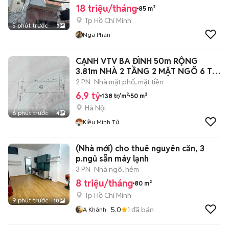
18 triệu/tháng
85 m²
Tp Hồ Chí Minh
5 phút trước
3
Nga Phan
CẠNH VTV BA ĐÌNH 50m RỘNG
3.81m NHÀ 2 TẦNG 2 MẶT NGÕ 6 Ty
9
2 PN
Nhà mặt phố, mặt tiền
6,9 tỷ
138 tr/m²
50 m²
Hà Nội
6 phút trước
4
Kiều Minh Tứ
(Nhà mới) cho thuê nguyên căn, 3
p.ngủ sẵn máy lạnh
3 PN
Nhà ngõ, hẻm
8 triệu/tháng
80 m²
Tp Hồ Chí Minh
9 phút trước
10
5.0
1
đã bán
A Khánh