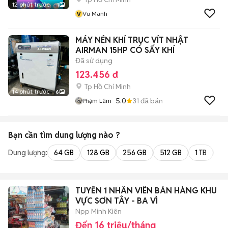
12 phút trước
1
v
Vu Manh
MÁY NÉN KHÍ TRỤC VÍT NHẬT
AIRMAN 15HP CÓ SẤY KHÍ
Đã sử dụng
123.456 đ
Tp Hồ Chí Minh
14 phút trước
6
5.0
31
đã bán
Phạm Lâm
Bạn cần tìm
dung lượng
nào ?
Dung lượng:
64 GB
128 GB
256 GB
512 GB
1 TB
2 
TUYỂN 1 NHÂN VIÊN BÁN HÀNG KHU
VỰC SƠN TÂY - BA VÌ
Npp Minh Kiên
Đến 16 triệu/tháng