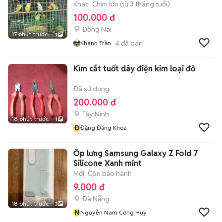
Khác
Chim lớn (từ 3 tháng tuổi)
100.000 đ
Đồng Nai
17 phút trước
1
4
đã bán
Khanh Trần
Kìm cắt tuốt dây điện kim loại đỏ
Đã sử dụng
200.000 đ
Tây Ninh
18 phút trước
1
Đ
Đặng Đăng Khoa
Ốp lưng Samsung Galaxy Z Fold 7
Silicone Xanh mint
Mới
Còn bảo hành
9.000 đ
Đà Nẵng
18 phút trước
3
N
Nguyễn Nam Công Huy