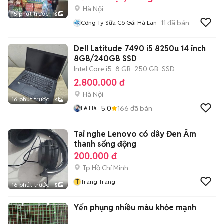
Hà Nội
15 phút trước
6
11
đã bán
Công Ty Sữa Cô Gái Hà Lan
Dell Latitude 7490 i5 8250u 14 inch
8GB/240GB SSD
Intel Core i5
8 GB
250 GB
SSD
2.800.000 đ
Hà Nội
16 phút trước
4
5.0
166
đã bán
Lê Hà
Tai nghe Lenovo có dây Đen Âm
thanh sống động
200.000 đ
Tp Hồ Chí Minh
T
Trang Trang
16 phút trước
5
Yến phụng nhiều màu khỏe mạnh