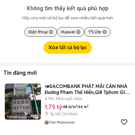
Không tìm thấy kết quả phù hợp
Hãy xóa một số bộ lọc để xem nhiều kết quả hơn
Điện thoại
Huawei
Y5 Lite
Xóa tất cả bộ lọc
Tin đăng mới
📣SACOMBANK PHÁT MÃI CĂN NHÀ
Đuờng Pham Thế Hiển,Q8 Tphcm Giá
1tỷ750
4 PN
Nhà ngõ, hẻm
1,75 tỷ
48 tr/m²
36 m²
Tp Hồ Chí Minh
1 phút trước
5
Tien Phamminh