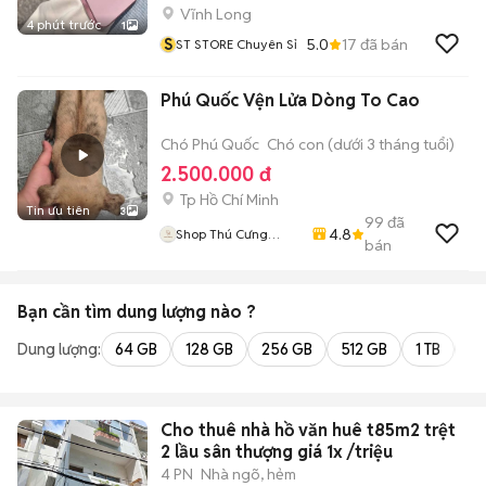
Vĩnh Long
4 phút trước
1
S
5.0
17
đã bán
ST STORE Chuyên Sỉ
Phú Quốc Vện Lửa Dòng To Cao
Chó Phú Quốc
Chó con (dưới 3 tháng tuổi)
2.500.000 đ
Tp Hồ Chí Minh
Tin ưu tiên
3
99
đã
4.8
Shop Thú Cưng
bán
PenTa
Bạn cần tìm
dung lượng
nào ?
Dung lượng:
64 GB
128 GB
256 GB
512 GB
1 TB
2 
Cho thuê nhà hồ văn huê t85m2 trệt
2 lầu sân thượng giá 1x /triệu
4 PN
Nhà ngõ, hẻm