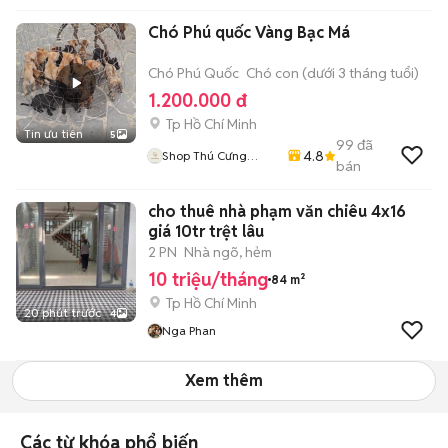
Chó Phú quốc Vàng Bạc Má
Chó Phú Quốc
Chó con (dưới 3 tháng tuổi)
1.200.000 đ
Tp Hồ Chí Minh
Tin ưu tiên
5
99
đã
4.8
Shop Thú Cưng
bán
PenTa
cho thuê nhà phạm văn chiêu 4x16
giá 10tr trệt lâu
2 PN
Nhà ngõ, hẻm
10 triệu/tháng
84 m²
Tp Hồ Chí Minh
20 phút trước
4
Nga Phan
Xem thêm
Các từ khóa phổ biến