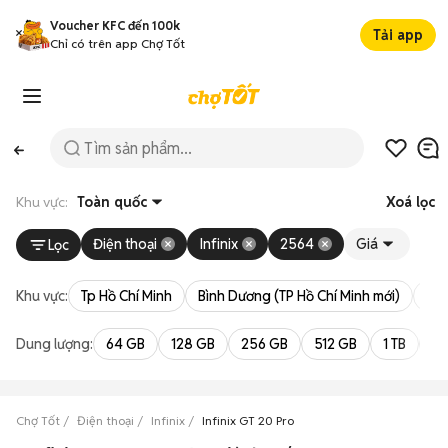
Voucher KFC đến 100k
Tải app
Chỉ có trên app Chợ Tốt
Khu vực:
Toàn quốc
Xoá lọc
Điện thoại
Infinix
2564
Giá
Lọc
Khu vực:
Tp Hồ Chí Minh
Bình Dương (TP Hồ Chí Minh mới)
Bà 
Dung lượng:
64 GB
128 GB
256 GB
512 GB
1 TB
2 
Chợ Tốt
Điện thoại
Infinix
Infinix GT 20 Pro