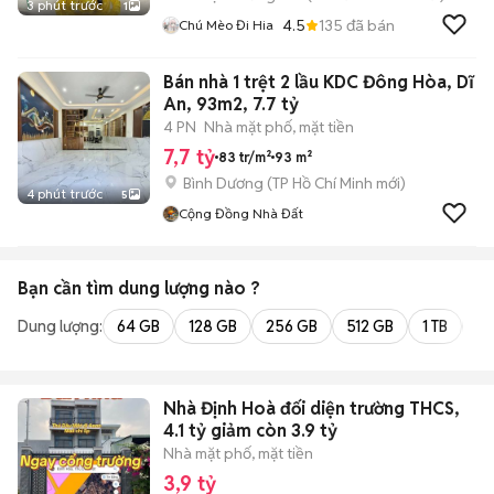
3 phút trước
1
4.5
135
đã bán
Chú Mèo Đi Hia
Bán nhà 1 trệt 2 lầu KDC Đông Hòa, Dĩ
An, 93m2, 7.7 tỷ
4 PN
Nhà mặt phố, mặt tiền
7,7 tỷ
83 tr/m²
93 m²
Bình Dương
(
TP Hồ Chí Minh
mới)
4 phút trước
5
Cộng Đồng Nhà Đất
Bạn cần tìm
dung lượng
nào ?
Dung lượng:
64 GB
128 GB
256 GB
512 GB
1 TB
2 
Nhà Định Hoà đối diện trường THCS,
4.1 tỷ giảm còn 3.9 tỷ
Nhà mặt phố, mặt tiền
3,9 tỷ