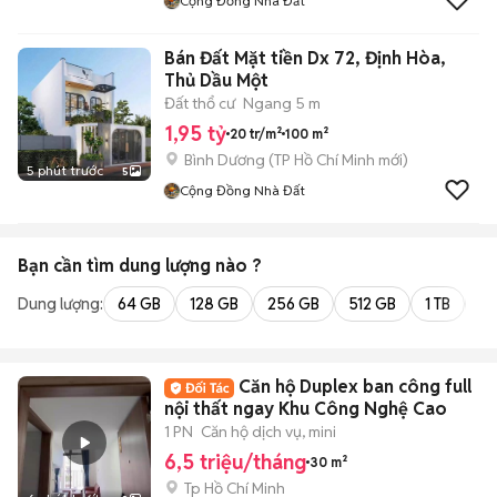
Cộng Đồng Nhà Đất
Bán Đất Mặt tiền Dx 72, Định Hòa,
Thủ Dầu Một
Đất thổ cư
Ngang 5 m
1,95 tỷ
20 tr/m²
100 m²
Bình Dương
(
TP Hồ Chí Minh
mới)
5 phút trước
5
Cộng Đồng Nhà Đất
Bạn cần tìm
dung lượng
nào ?
Dung lượng:
64 GB
128 GB
256 GB
512 GB
1 TB
2 
Căn hộ Duplex ban công full
nội thất ngay Khu Công Nghệ Cao
1 PN
Căn hộ dịch vụ, mini
6,5 triệu/tháng
30 m²
Tp Hồ Chí Minh