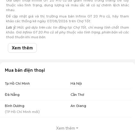
Giá điện thoại Infinix GT 20 Pro cũ đã giảm nhiều trong tháng 08 tuỳ
thuộc vào tình trạng, dung lượng và màu sắc sẽ có sự chênh lệch khác
nhau.
Để cập nhật giá và thị trường mua bán Infinix GT 20 Pro cũ, hãy tham
khảo các thống kê ngày 07/08/2026 trên Chợ Tốt:
Lưu ý:
Mức giá dựa trên các tin đăng tại Chợ Tốt, chỉ mang tính chất tham
khảo. Giá Infinix GT 20 Pro cũ sẽ phụ thuộc vào tình trạng, phiên bản và các
thoả thuận khi mua bán.
Mua bán Infinix GT 20 Pro cũ
Xem thêm
Chợ Tốt có 0 tin đăng bán, mua Infinix GT 20 Pro cũ với nhiều khoảng giá
giúp người dùng dễ dàng tìm kiếm và so sánh giá cả.
Chợ Tốt - Nơi mua bán Infinix GT 20 Pro cũ giá tốt nhất!
Mua bán điện thoại
Tp Hồ Chí Minh
Hà Nội
Đà Nẵng
Cần Thơ
Bình Dương
An Giang
(
TP Hồ Chí Minh
mới)
Xem thêm