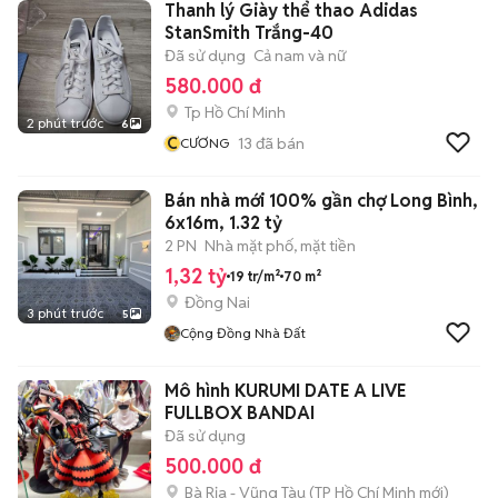
Thanh lý Giày thể thao Adidas
StanSmith Trắng-40
Đã sử dụng
Cả nam và nữ
580.000 đ
Tp Hồ Chí Minh
2 phút trước
6
C
13
đã bán
CƯƠNG
Bán nhà mới 100% gần chợ Long Bình,
6x16m, 1.32 tỷ
2 PN
Nhà mặt phố, mặt tiền
1,32 tỷ
19 tr/m²
70 m²
Đồng Nai
3 phút trước
5
Cộng Đồng Nhà Đất
Mô hình KURUMI DATE A LIVE
FULLBOX BANDAI
Đã sử dụng
500.000 đ
Bà Rịa - Vũng Tàu
(
TP Hồ Chí Minh
mới)