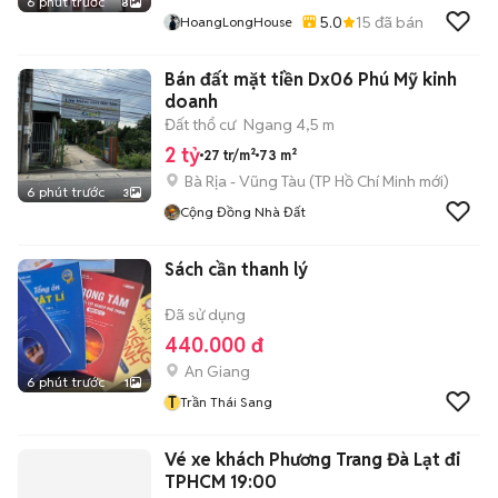
6 phút trước
8
5.0
15
đã bán
HoangLongHouse
Bán đất mặt tiền Dx06 Phú Mỹ kinh
doanh
Đất thổ cư
Ngang 4,5 m
2 tỷ
27 tr/m²
73 m²
Bà Rịa - Vũng Tàu
(
TP Hồ Chí Minh
mới)
6 phút trước
3
Cộng Đồng Nhà Đất
Sách cần thanh lý
Đã sử dụng
440.000 đ
An Giang
6 phút trước
1
T
Trần Thái Sang
Vé xe khách Phương Trang Đà Lạt đi
TPHCM 19:00