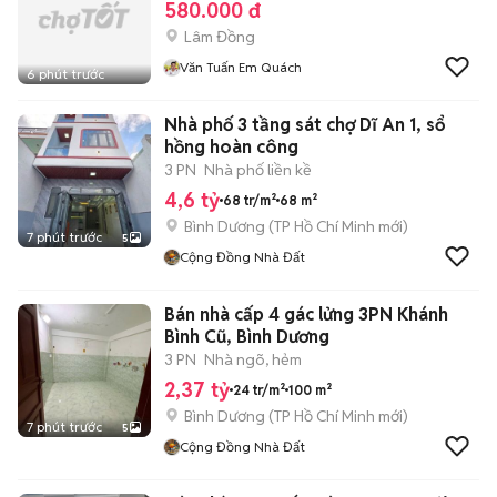
580.000 đ
Lâm Đồng
Văn Tuấn Em Quách
6 phút trước
Nhà phố 3 tầng sát chợ Dĩ An 1, sổ
hồng hoàn công
3 PN
Nhà phố liền kề
4,6 tỷ
68 tr/m²
68 m²
Bình Dương
(
TP Hồ Chí Minh
mới)
7 phút trước
5
Cộng Đồng Nhà Đất
Bán nhà cấp 4 gác lửng 3PN Khánh
Bình Cũ, Bình Dương
3 PN
Nhà ngõ, hẻm
2,37 tỷ
24 tr/m²
100 m²
Bình Dương
(
TP Hồ Chí Minh
mới)
7 phút trước
5
Cộng Đồng Nhà Đất