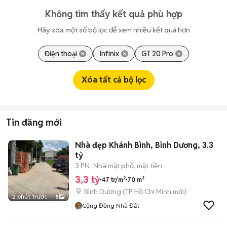
Không tìm thấy kết quả phù hợp
Hãy xóa một số bộ lọc để xem nhiều kết quả hơn
Điện thoại
Infinix
GT 20 Pro
Xóa tất cả bộ lọc
Tin đăng mới
Nhà đẹp Khánh Bình, Bình Dương, 3.3
tỷ
3 PN
Nhà mặt phố, mặt tiền
3,3 tỷ
47 tr/m²
70 m²
Bình Dương
(
TP Hồ Chí Minh
mới)
2 phút trước
5
Cộng Đồng Nhà Đất