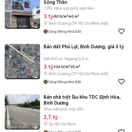
Sóng Thần
2 PN
Nhà mặt phố, mặt tiền
3 tỷ
50 tr/m²
60 m²
Bình Dương
(
TP Hồ Chí Minh
mới)
5 phút trước
5
Cộng Đồng Nhà Đất
Bán đất Phú Lợi, Bình Dương, giá 3 tỷ
Đất thổ cư
Ngang 5,5 m
3 tỷ
136 tr/m²
22 m²
Bình Dương
(
TP Hồ Chí Minh
mới)
5 phút trước
3
Cộng Đồng Nhà Đất
Bán nhà trệt lầu khu TDC Định Hòa,
Bình Dương
Nhà mặt phố, mặt tiền
2,7 tỷ
Tp Hồ Chí Minh
5 phút trước
5