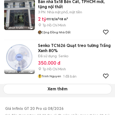
Bán nhà 5x18 Bến Cát, TPHCM mới,
tặng nội thất
3 PN
Nhà mặt phố, mặt tiền
2 tỷ
111 tr/m²
18 m²
Tp Hồ Chí Minh
7 phút trước
5
Cộng Đồng Nhà Đất
Senko TC1626 Quạt treo tường Trắng
Xanh 80%
Đã sử dụng
Senko
350.000 đ
Tp Hồ Chí Minh
7 phút trước
3
T
1
đã bán
Trinh Nguyen
Xem thêm
Giá Infinix GT 20 Pro cũ 08/2026