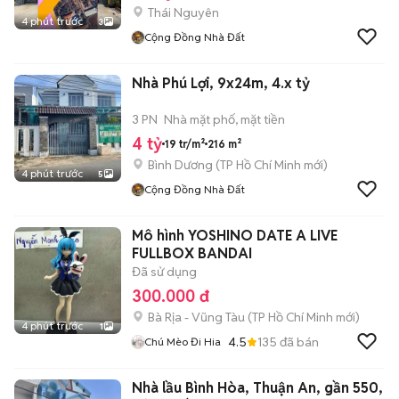
Thái Nguyên
4 phút trước
3
Cộng Đồng Nhà Đất
Nhà Phú Lợi, 9x24m, 4.x tỷ
3 PN
Nhà mặt phố, mặt tiền
4 tỷ
19 tr/m²
216 m²
Bình Dương
(
TP Hồ Chí Minh
mới)
4 phút trước
5
Cộng Đồng Nhà Đất
Mô hình YOSHINO DATE A LIVE
FULLBOX BANDAI
Đã sử dụng
300.000 đ
Bà Rịa - Vũng Tàu
(
TP Hồ Chí Minh
mới)
4 phút trước
1
4.5
135
đã bán
Chú Mèo Đi Hia
Nhà lầu Bình Hòa, Thuận An, gần 550,