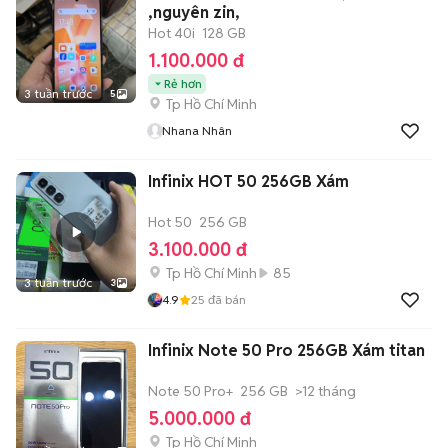
,nguyên zin,
Hot 40i
128 GB
1.100.000 đ
Rẻ hơn
3 tuần trước
5
Tp Hồ Chí Minh
Nhana Nhân
Infinix HOT 50 256GB Xám
Hot 50
256 GB
3.100.000 đ
Tp Hồ Chí Minh
85
3 tuần trước
3
4.9
25
đã bán
Infinix Note 50 Pro 256GB Xám titan
Note 50 Pro+
256 GB
>12 tháng
5.000.000 đ
Tp Hồ Chí Minh