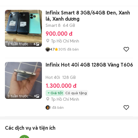
Infinix Smart 8 3GB/64GB Đen, Xanh
lá, Xanh dương
Smart 8
64 GB
900.000 đ
Tp Hồ Chí Minh
3 tuần trước
6
4.7
3015
đã bán
Infinix Hot 40i 4GB 128GB Vàng T606
Hot 40i
128 GB
1.300.000 đ
Giá tốt
Có quà tặng
3 tuần trước
4
Tp Hồ Chí Minh
1
đã bán
Các dịch vụ và tiện ích