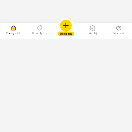
Trang chủ
Quản lý tin
Liên hệ
Tài khoản
Đăng tin
109.000 Bình chọn
Tải ứng dụng Chợ Tốt
Về Chợ Tốt
Quy chế sàn
Chính sách bảo mật
Giải quyết tranh chấp