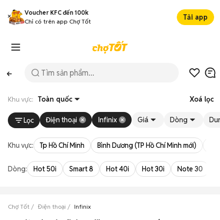
Voucher KFC đến 100k
Tải app
Chỉ có trên app Chợ Tốt
Khu vực:
Toàn quốc
Xoá lọc
Điện thoại
Infinix
Giá
Dòng
Du
Lọc
Khu vực:
Tp Hồ Chí Minh
Bình Dương (TP Hồ Chí Minh mới)
Bà 
Dòng:
Hot 50i
Smart 8
Hot 40i
Hot 30i
Note 30
H
Chợ Tốt
Điện thoại
Infinix