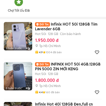
Chợ Tốt Ưu Đãi
Infinix HOT 50i 128GB Tím
Lavender 6GB
Hot 50i
128 GB
Còn bảo hành
1.950.000 đ
Tp Hồ Chí Minh
3 tuần trước
6
4.9
1004
đã bán
INFINIX HOT 50i 4GB.128GB
PIN 5000 ZIN MỚI KENG
Hot 50i
128 GB
1.800.000 đ
Tp Hồ Chí Minh
3 tuần trước
6
4.4
160
đã bán
Infinix Hot 40i 128GB Đen,full cn