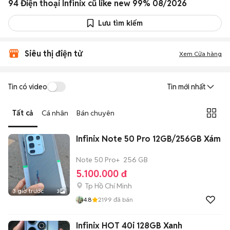
94 Điện thoại Infinix cũ like new 99% 08/2026
Lưu tìm kiếm
Siêu thị điện tử
Xem Cửa hàng
Tin có video
Tin mới nhất
Tất cả
Cá nhân
Bán chuyên
Infinix Note 50 Pro 12GB/256GB Xám
Note 50 Pro+
256 GB
5.100.000 đ
Tp Hồ Chí Minh
3 giờ trước
3
4.8
2199
đã bán
Infinix HOT 40i 128GB Xanh