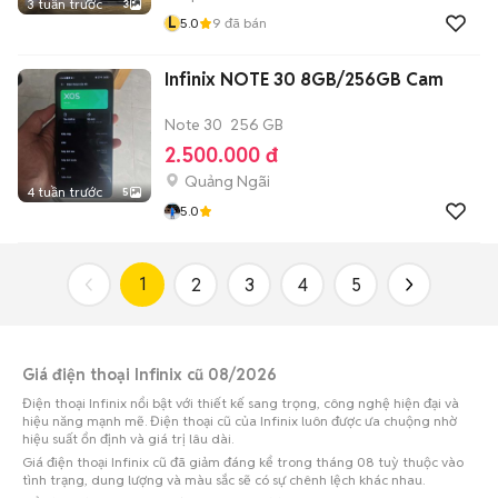
3 tuần trước
3
L
5.0
9
đã bán
Infinix NOTE 30 8GB/256GB Cam
Note 30
256 GB
2.500.000 đ
Quảng Ngãi
4 tuần trước
5
5.0
1
2
3
4
5
Giá điện thoại Infinix cũ 08/2026
Điện thoại Infinix nổi bật với thiết kế sang trọng, công nghệ hiện đại và
hiệu năng mạnh mẽ. Điện thoại cũ của Infinix luôn được ưa chuộng nhờ
hiệu suất ổn định và giá trị lâu dài.
Giá điện thoại Infinix cũ đã giảm đáng kể trong tháng 08 tuỳ thuộc vào
tình trạng, dung lượng và màu sắc sẽ có sự chênh lệch khác nhau.