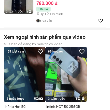
780.000 đ
Rẻ hơn
2 tuần trước
5
Tp Hồ Chí Minh
8
đã bán
Xem ngoại hình sản phẩm qua video
Mua bán dễ dàng khi xem tin có video
125
lượt xem
85
lượt xem
6 ngày trước
5
1
3 tuần trước
3
1
Infinix Hot 50i
Infinix HOT 50 256GB