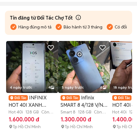
Tin đăng từ Đối Tác Chợ Tốt
Hàng đúng mô tả
Bảo hành từ 3 tháng
Có đổi trả
4 ngày trước
4
5 ngày trước
6
18 ngày trước
INFINIX
Infinix
I
HOT 40I XANH
SMART 8 4/128 V/N
HOT 40i 4
4G/128 PIN 5K 99%
Hot 40i
128 GB
Còn
90hz PIN 5K TỐT
Smart 8
128 GB
Còn
PIN 5000 
Hot 40i
128
bảo hành
bảo hành
1.600.000 đ
1.300.000 đ
1.400.00
V/N VIP
BỀN
T606
Tp Hồ Chí Minh
Tp Hồ Chí Minh
Tp Hồ Chí 