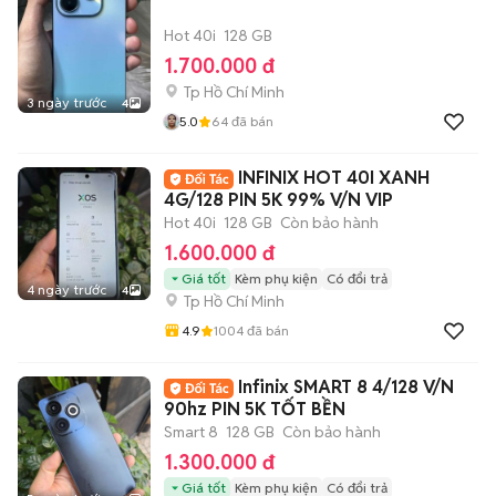
Hot 40i
128 GB
1.700.000 đ
Tp Hồ Chí Minh
3 ngày trước
4
5.0
64
đã bán
INFINIX HOT 40I XANH
4G/128 PIN 5K 99% V/N VIP
Hot 40i
128 GB
Còn bảo hành
1.600.000 đ
Giá tốt
Kèm phụ kiện
Có đổi trả
4 ngày trước
4
Tp Hồ Chí Minh
4.9
1004
đã bán
Infinix SMART 8 4/128 V/N
90hz PIN 5K TỐT BỀN
Smart 8
128 GB
Còn bảo hành
1.300.000 đ
Giá tốt
Kèm phụ kiện
Có đổi trả