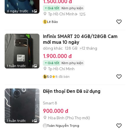
1.500.000 đ
Giá tốt
Kèm phụ kiện
6 ngày trước
5
Tp Hồ Chí Minh
125
l
Lê Bảo
Infinix SMART 20 4GB/128GB Cam
mới mua 10 ngày
dòng khác
128 GB
>12 tháng
1.900.000 đ
Giá tốt
Kèm phụ kiện
1 tuần trước
3
Tp Hồ Chí Minh
b
5.0
8
đã bán
Điện thoại Đen Đã sử dụng
Smart 8
900.000 đ
Hòa Bình
(
Phú Thọ
mới)
1 tuần trước
2
Toàn Nguyễn Trọng