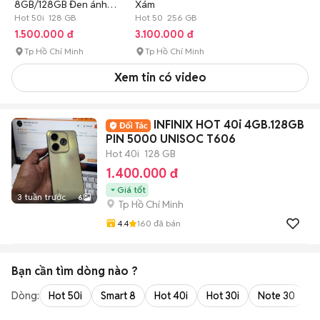
8GB/128GB Đen ánh
Xám
xanh
Hot 50i 128 GB
Hot 50 256 GB
1.500.000 đ
3.100.000 đ
Tp Hồ Chí Minh
Tp Hồ Chí Minh
Xem tin có video
INFINIX HOT 40i 4GB.128GB
PIN 5000 UNISOC T606
Hot 40i
128 GB
1.400.000 đ
Giá tốt
3 tuần trước
6
Tp Hồ Chí Minh
4.4
160
đã bán
Bạn cần tìm
dòng
nào ?
Dòng:
Hot 50i
Smart 8
Hot 40i
Hot 30i
Note 30
H