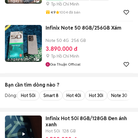
5 ngày trước
6
Tp Hồ Chí Minh
4.9
1004
đã bán
Infinix Note 50 8GB/256GB Xám
Note 50 4G
256 GB
3.890.000 đ
Tp Hồ Chí Minh
6 ngày trước
5
Gia Thuận Official
Bạn cần tìm
dòng
nào ?
Dòng:
Hot 50i
Smart 8
Hot 40i
Hot 30i
Note 30
H
Infinix Hot 50i 8GB/128GB Đen ánh
xanh
Hot 50i
128 GB