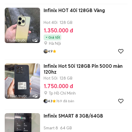
Infinix HOT 40i 128GB Vàng
Hot 40i
128 GB
1.350.000 đ
Giá tốt
1 tuần trước
5
Hà Nội
4.9
Infinix Hot 50i 128GB Pin 5000 màn
120hz
Hot 50i
128 GB
1.750.000 đ
Tp Hồ Chí Minh
2 tuần trước
4
4.3
769
đã bán
Infinix SMART 8 3GB/64GB
Smart 8
64 GB