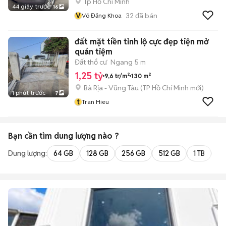
Tp Hồ Chí Minh
44 giây trước
16
V
32
đã bán
Võ Đăng Khoa
đất mặt tiền tỉnh lộ cực đẹp tiện mở
quán tiệm
Đất thổ cư
Ngang 5 m
1,25 tỷ
9,6 tr/m²
130 m²
Bà Rịa - Vũng Tàu
(
TP Hồ Chí Minh
mới)
1 phút trước
7
t
Tran Hieu
Bạn cần tìm
dung lượng
nào ?
Dung lượng:
64 GB
128 GB
256 GB
512 GB
1 TB
2 