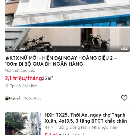
Tin ưu tiên
12
+
2
🔥KTX NỮ MỚI - HIỆN ĐẠI NGAY HOÀNG DIỆU 2 –
100m ĐI BỘ QUA ĐH NGÂN HÀNG
Nội thất cao cấp
2,1 triệu/tháng
25 m²
Tp Hồ Chí Minh
Nguyễn Ngọc Phúc
HXH TX25, Thới An, ngay chợ Thạnh
Xuân, 4x13.5, 3 tầng BTCT chắc chắn
4 PN
Hướng Đông Nam
Nhà ngõ, hẻm