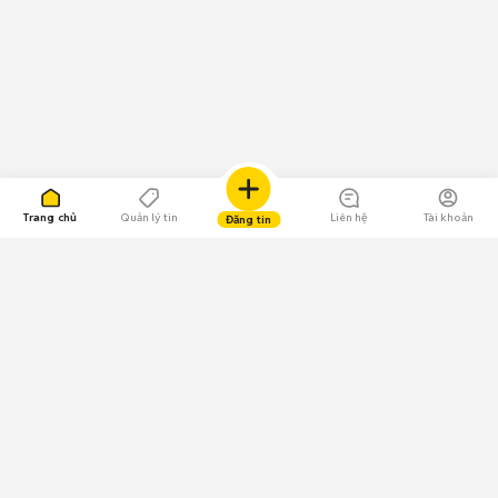
Trang chủ
Quản lý tin
Liên hệ
Tài khoản
Đăng tin
109.000 Bình chọn
Tải ứng dụng Chợ Tốt