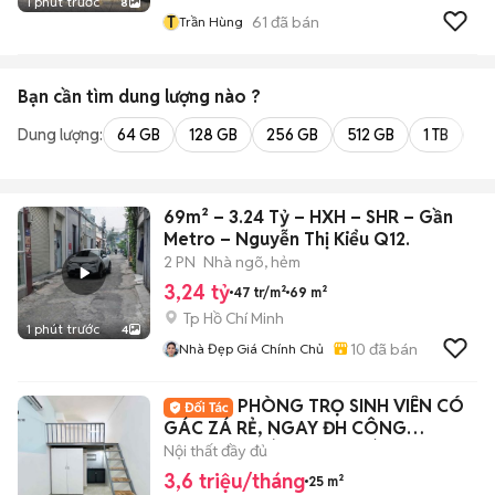
1 phút trước
8
T
61
đã bán
Trần Hùng
Bạn cần tìm
dung lượng
nào ?
Dung lượng:
64 GB
128 GB
256 GB
512 GB
1 TB
2 
69m² – 3.24 Tỷ – HXH – SHR – Gần
Metro – Nguyễn Thị Kiểu Q12.
2 PN
Nhà ngõ, hẻm
3,24 tỷ
47 tr/m²
69 m²
Tp Hồ Chí Minh
1 phút trước
4
10
đã bán
Nhà Đẹp Giá Chính Chủ
PHÒNG TRỌ SINH VIÊN CÓ
GÁC ZÁ RẺ, NGAY ĐH CÔNG
THƯƠNG, CÓ THANG MÁY
Nội thất đầy đủ
3,6 triệu/tháng
25 m²