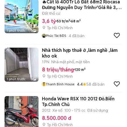
🔥Cắt lỗ 400Tr Lô Đất 68m2 Riocasa
Đường Nguyễn Duy Trinh✅Giá Rẻ 3,6
Tỷ
Đất thổ cư
3,6 tỷ
53 tr/m²
68 m²
Tp Hồ Chí Minh
1 phút trước
3
4
đã bán
Phúc Tài BĐS
Nhà thích hợp thuê ở ,làm nghề ,làm
kho ok
1 PN
Nhà mặt phố, mặt tiền
8 triệu/tháng
120 m²
Tp Hồ Chí Minh
1 phút trước
3
T
4.4
58
đã bán
Thanh Bình House
Honda Wave RSX 110 2012 Đỏ.Biển
Tp.Chính Chủ
2012
Xe số
100 - 175 cc
Đã sử dụng
8.500.000 đ
Tp Hồ Chí Minh