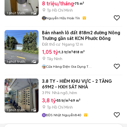
8 triệu/tháng
75 m²
Tp Hồ Chí Minh
1 phút trước
7
Nguyễn Hữu Hoài Tín
Bán nhanh lô đất 818m2 đường Nông
Trường gần sát KCN Phước Đông
Đất thổ cư
Ngang 12 m
1,05 tỷ
1,3 tr/m²
818 m²
Tây Ninh
1 phút trước
3
Cửa Hàng Điện Gia Dụng Tân
Phú
3.8 TY - HIẾM KHU VỰC - 2 TẦNG
69M2 - HXH SÁT NHÀ
3 PN
Nhà ngõ, hẻm
3,8 tỷ
55 tr/m²
69 m²
Tp Hồ Chí Minh
1 phút trước
7
BĐS Nhật Nguyễn840