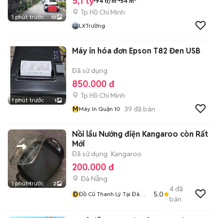
5,1 tỷ
94 tr/m²
54 m²
Tp Hồ Chí Minh
1 phút trước
10
LXTrường
Máy in hóa đơn Epson T82 Đen USB
Đã sử dụng
850.000 đ
Tp Hồ Chí Minh
1 phút trước
1
M
39
đã bán
Máy In Quận 10
Nồi lẩu Nướng điện Kangaroo còn Rất
Mới
Đã sử dụng
Kangaroo
200.000 đ
Đà Nẵng
1 phút trước
2
4
đã
Đ
5.0
Đồ Cũ Thanh Lý Tại Đà
bán
Nẵng