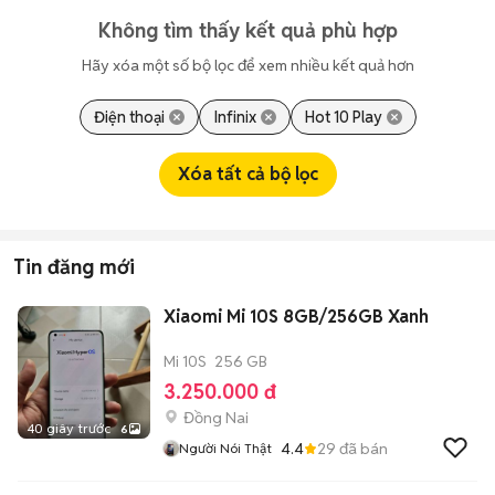
Không tìm thấy kết quả phù hợp
Hãy xóa một số bộ lọc để xem nhiều kết quả hơn
Điện thoại
Infinix
Hot 10 Play
Xóa tất cả bộ lọc
Tin đăng mới
Xiaomi Mi 10S 8GB/256GB Xanh
Mi 10S
256 GB
3.250.000 đ
Đồng Nai
40 giây trước
6
4.4
29
đã bán
Người Nói Thật