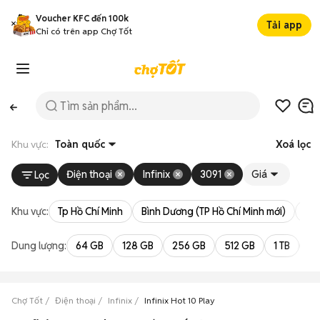
Voucher KFC đến 100k
Tải app
Chỉ có trên app Chợ Tốt
Khu vực:
Toàn quốc
Xoá lọc
Điện thoại
Infinix
3091
Giá
Lọc
Khu vực:
Tp Hồ Chí Minh
Bình Dương (TP Hồ Chí Minh mới)
Bà 
Dung lượng:
64 GB
128 GB
256 GB
512 GB
1 TB
2 
Chợ Tốt
Điện thoại
Infinix
Infinix Hot 10 Play