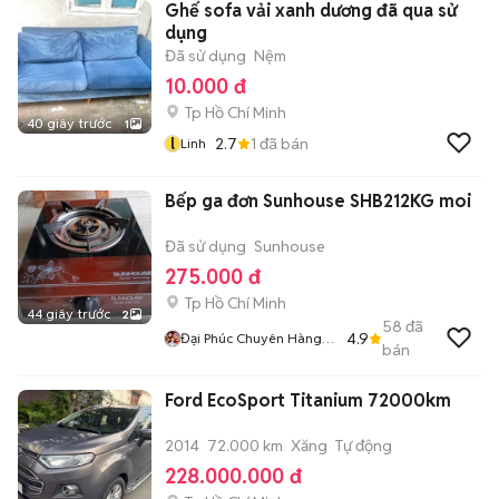
Ghế sofa vải xanh dương đã qua sử
dụng
Đã sử dụng
Nệm
10.000 đ
Tp Hồ Chí Minh
40 giây trước
1
l
2.7
1
đã bán
Linh
Bếp ga đơn Sunhouse SHB212KG moi
Đã sử dụng
Sunhouse
275.000 đ
Tp Hồ Chí Minh
44 giây trước
2
58
đã
4.9
Đại Phúc Chuyên Hàng
bán
Chính Hãng Mới Giá Rẻ
Ford EcoSport Titanium 72000km
2014
72.000 km
Xăng
Tự động
228.000.000 đ