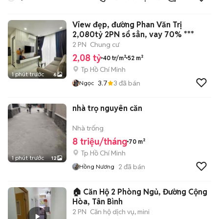
View đẹp, đường Phan Văn Trị
2,080tỷ 2PN sổ sẳn, vay 70% ***
2 PN
Chung cư
2,08 tỷ
40 tr/m²
52 m²
Tp Hồ Chí Minh
1 phút trước
6
3.7
3
đã bán
Ngọc
nhà trọ nguyên căn
Nhà trống
8 triệu/tháng
70 m²
Tp Hồ Chí Minh
1 phút trước
12
2
đã bán
Hồng Nương
🏠 Căn Hộ 2 Phòng Ngủ, Đường Cộng
Hòa, Tân Bình
2 PN
Căn hộ dịch vụ, mini