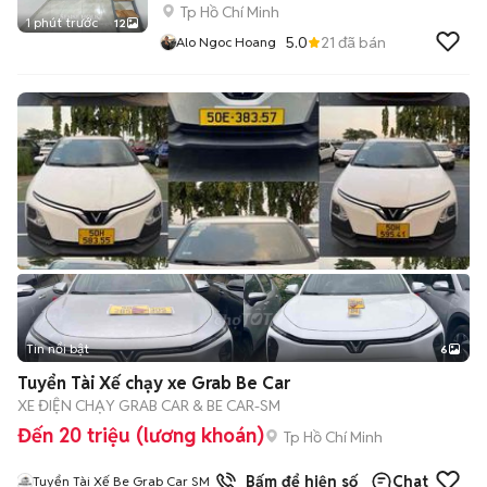
Tp Hồ Chí Minh
1 phút trước
12
5.0
21
đã bán
Alo Ngoc Hoang
Tin nổi bật
6
+
2
Tuyển Tài Xế chạy xe Grab Be Car
XE ĐIỆN CHẠY GRAB CAR & BE CAR-SM
Đến 20 triệu (lương khoán)
Tp Hồ Chí Minh
3
đã bán
Bấm để hiện số
Chat
Tuyển Tài Xế Be Grab Car SM