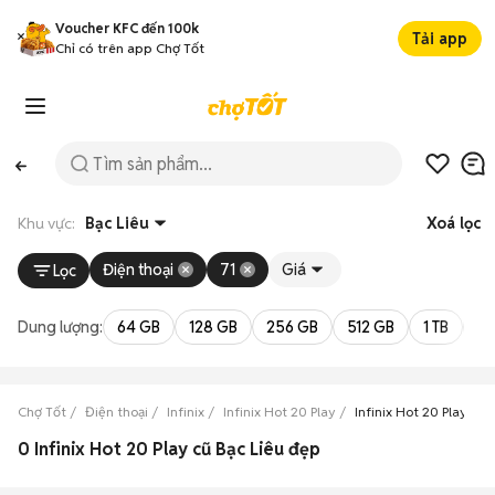
Voucher KFC đến 100k
Tải app
Chỉ có trên app Chợ Tốt
Khu vực:
Bạc Liêu
Xoá lọc
Điện thoại
71
Giá
Lọc
Dung lượng:
64 GB
128 GB
256 GB
512 GB
1 TB
2 
Chợ Tốt
Điện thoại
Infinix
Infinix Hot 20 Play
Infinix Hot 20 Play Bạc
0 Infinix Hot 20 Play cũ Bạc Liêu đẹp