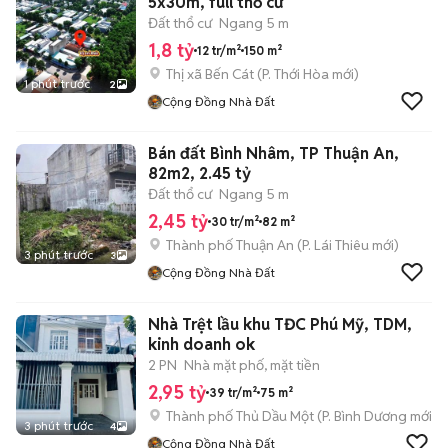
5x30m, full thổ cư
Đất thổ cư
Ngang 5 m
1,8 tỷ
12 tr/m²
150 m²
Thị xã Bến Cát
(
P. Thới Hòa
mới)
1 phút trước
2
Cộng Đồng Nhà Đất
Bán đất Bình Nhâm, TP Thuận An,
82m2, 2.45 tỷ
Đất thổ cư
Ngang 5 m
2,45 tỷ
30 tr/m²
82 m²
Thành phố Thuận An
(
P. Lái Thiêu
mới)
3 phút trước
3
Cộng Đồng Nhà Đất
Nhà Trệt lầu khu TĐC Phú Mỹ, TDM,
kinh doanh ok
2 PN
Nhà mặt phố, mặt tiền
2,95 tỷ
39 tr/m²
75 m²
Thành phố Thủ Dầu Một
(
P. Bình Dương
mới)
3 phút trước
4
Cộng Đồng Nhà Đất