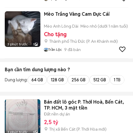
Mèo Trắng Vàng Cam Đực Cái
Mèo Anh Lông Dài
Mèo nhỏ (dưới 1 năm tuổi)
Cho tặng
Thành phố Thủ Đức
(
P. An Khánh
mới)
3 phút trước
1
9
đã bán
Trần Lộc
Bạn cần tìm
dung lượng
nào ?
Dung lượng:
64 GB
128 GB
256 GB
512 GB
1 TB
2 
Bán đất lô góc P. Thới Hoà, Bến Cát,
TP. HCM, 3 mặt tiền
Đất nền dự án
2,5 tỷ
Thị xã Bến Cát
(
P. Thới Hòa
mới)
3 phút trước
3