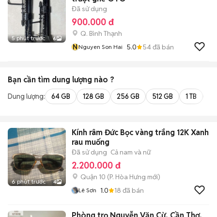
Đã sử dụng
900.000 đ
Q. Bình Thạnh
5 phút trước
6
N
5.0
54
đã bán
Nguyen Son Hai
Bạn cần tìm
dung lượng
nào ?
Dung lượng:
64 GB
128 GB
256 GB
512 GB
1 TB
2 
Kính râm Đức Bọc vàng trắng 12K Xanh
rau muống
Đã sử dụng
Cả nam và nữ
2.200.000 đ
Quận 10
(
P. Hòa Hưng
mới)
6 phút trước
4
1.0
18
đã bán
Lê Sơn
Phòng trọ Nguyễn Văn Cừ, Cần Thơ,