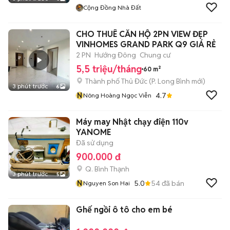
Cộng Đồng Nhà Đất
CHO THUÊ CĂN HỘ 2PN VIEW ĐẸP
VINHOMES GRAND PARK Q9 GIÁ RẺ
2 PN
Hướng Đông
Chung cư
5,5 triệu/tháng
60 m²
Thành phố Thủ Đức
(
P. Long Bình
mới)
3 phút trước
6
N
4.7
Nông Hoàng Ngọc Viễn
Máy may Nhật chạy điện 110v
YANOME
Đã sử dụng
900.000 đ
Q. Bình Thạnh
3 phút trước
5
N
5.0
54
đã bán
Nguyen Son Hai
Ghế ngồi ô tô cho em bé