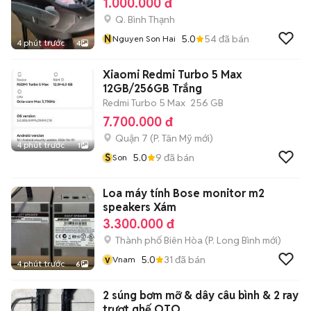
1.000.000 đ
Q. Bình Thạnh
N
5.0
54
đã bán
Nguyen Son Hai
4 phút trước
4
Xiaomi Redmi Turbo 5 Max
12GB/256GB Trắng
Redmi Turbo 5 Max
256 GB
7.700.000 đ
Quận 7
(
P. Tân Mỹ
mới)
4 phút trước
1
S
5.0
9
đã bán
Son
Loa máy tính Bose monitor m2
speakers Xám
3.300.000 đ
Thành phố Biên Hòa
(
P. Long Bình
mới)
v
5.0
31
đã bán
Vnam
4 phút trước
6
2 súng bơm mỡ & dây câu bình & 2 ray
trượt ghế OTO