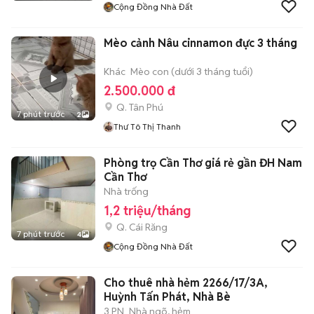
Cộng Đồng Nhà Đất
Mèo cảnh Nâu cinnamon đực 3 tháng
Khác
Mèo con (dưới 3 tháng tuổi)
2.500.000 đ
Q. Tân Phú
7 phút trước
2
Thư Tô Thị Thanh
Phòng trọ Cần Thơ giá rẻ gần ĐH Nam
Cần Thơ
Nhà trống
1,2 triệu/tháng
Q. Cái Răng
7 phút trước
4
Cộng Đồng Nhà Đất
Cho thuê nhà hẻm 2266/17/3A,
Huỳnh Tấn Phát, Nhà Bè
3 PN
Nhà ngõ, hẻm