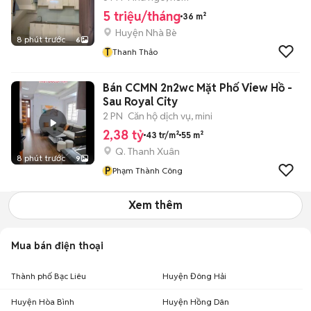
5 triệu/tháng
36 m²
Huyện Nhà Bè
8 phút trước
6
T
Thanh Thảo
Bán CCMN 2n2wc Mặt Phố View Hồ -
Sau Royal City
2 PN
Căn hộ dịch vụ, mini
2,38 tỷ
43 tr/m²
55 m²
Q. Thanh Xuân
8 phút trước
9
P
Phạm Thành Công
Xem thêm
Mua bán điện thoại
Thành phố Bạc Liêu
Huyện Đông Hải
Huyện Hòa Bình
Huyện Hồng Dân