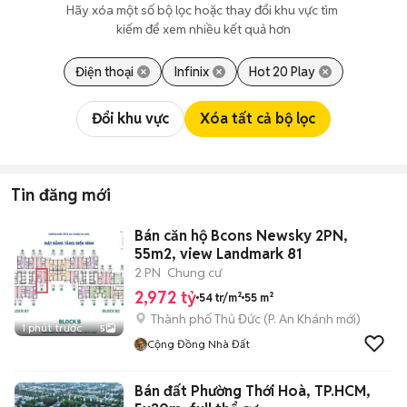
Hãy xóa một số bộ lọc hoặc thay đổi khu vực tìm 
kiếm để xem nhiều kết quả hơn
Điện thoại
Infinix
Hot 20 Play
Đổi khu vực
Xóa tất cả bộ lọc
Tin đăng mới
Bán căn hộ Bcons Newsky 2PN,
55m2, view Landmark 81
2 PN
Chung cư
2,972 tỷ
54 tr/m²
55 m²
Thành phố Thủ Đức
(
P. An Khánh
mới)
1 phút trước
5
Cộng Đồng Nhà Đất
Bán đất Phường Thới Hoà, TP.HCM,