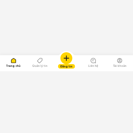
Trang chủ
Quản lý tin
Liên hệ
Tài khoản
Đăng tin
109.000 Bình chọn
Tải ứng dụng Chợ Tốt