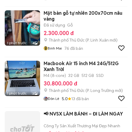
Mặt bàn gỗ tự nhiên 200x70cm nâu
vàng
Đã sử dụng
Gỗ
2.300.000 đ
Thành phố Thủ Đức
(
P. Linh Xuân
mới)
1 phút trước
4
B
76
đã bán
Binh Mai
Macbook Air 15 inch M4 24G/512G
Xanh Trời
M4 (8-core)
32 GB
512 GB
SSD
30.800.000 đ
Thành phố Thủ Đức
(
P. Long Trường
mới)
1 phút trước
2
5.0
13
đã bán
Đôn Lê
📢 NVSX LÀM BÁNH – ĐI LÀM NGAY
Công Ty Sản Xuất Thương Mại Đẹp Nhanh