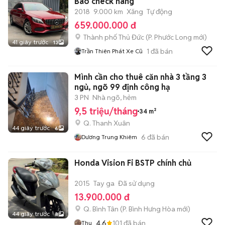
Bao check hãng
2018
9.000 km
Xăng
Tự động
659.000.000 đ
Thành phố Thủ Đức
(
P. Phước Long
mới)
41 giây trước
13
1
đã bán
Trần Thiên Phát Xe Cũ
Mình cần cho thuê căn nhà 3 tầng 3
ngủ, ngõ 99 định công hạ
3 PN
Nhà ngõ, hẻm
9,5 triệu/tháng
34 m²
Q. Thanh Xuân
44 giây trước
6
6
đã bán
Dương Trung Khiêm
Honda Vision Fi BSTP chính chủ
2015
Tay ga
Đã sử dụng
13.900.000 đ
Q. Bình Tân
(
P. Bình Hưng Hòa
mới)
44 giây trước
8
4.6
101
đã bán
Thu