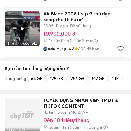
Air Blade 2008 bstp 9 chủ đẹp
keng,cho thiếu nợ
2008
Tay ga
Đã sử dụng
10.900.000 đ
Q. Tân Bình
(
P. Tân Sơn
mới)
44 giây trước
9
4.8
355
đã bán
Tuấn Phụng
Bạn cần tìm
dung lượng
nào ?
Dung lượng:
64 GB
128 GB
256 GB
512 GB
1 TB
2 
TUYỂN DỤNG NHÂN VIÊN TMĐT &
TIKTOK CONTENT
Hộ kinh doanh MOZANA
Đến 10 triệu/tháng
Q. Bình Tân
(
P. Bình Trị Đông
mới)
1 phút trước