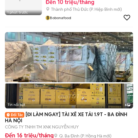
Đến 10 triệu/tháng
Thành phố Thủ Đức
(
P. Hiệp Bình
mới)
1 phút trước
B
Bobonafood
Tin nổi bật
6
+
2
[ĐI LÀM NGAY] TÀI XẾ XE TẢI 1.9T - BA ĐÌNH
HÀ NỘI
CÔNG TY TNHH TM XNK NGUYỄN HUY
Đến 16 triệu/tháng
Q. Ba Đình
(
P. Hồng Hà
mới)