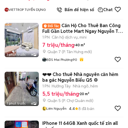
Bấm để hiện số
Chat
VIETTROP TUYỂN DỤNG
Căn Hộ Cho Thuê Ban Công
Full Gần Lotte Mart Ngay Nguyễn Thị
Thập Q7
1 PN
Căn hộ dịch vụ, mini
7 triệu/tháng
40 m²
Quận 7
(
P. Tân Hưng
mới)
1 phút trước
9
BĐS Mai Phương90
❤️❤️ Cho thuê Nhà nguyên căn hẻm
ba gác Nguyễn Biểu Q5 💢
1 PN
Hướng Tây
Nhà ngõ, hẻm
5,5 triệu/tháng
20 m²
Quận 5
(
P. Chợ Quán
mới)
1 phút trước
6
L
4.4
8
đã bán
Liên Nguyễn
IPhone 11 64GB Xanh quốc tế zin all