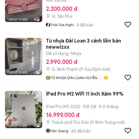
Mới
Đồ nữ
2.200.000 đ
Q. Tân Phú
1 phút trước
6
3
đã bán
Thái Gia Nghi
Tủ nhựa Đài Loan 3 cánh liền bàn
newwizxx
Đã sử dụng
Nhựa
2.990.000 đ
Q. Bình Thạnh
(
P. Gia Định
mới)
1 phút trước
1
TỦ NHỰA ĐÀI LOAN HUYỀN
HÀ
iPad Pro M2 Wifi 11 inch Xám 99%
iPad Pro M2 2022
128 GB
4-6 tháng
16.999.000 đ
Thành phố Thủ Đức
(
P. Bình Trưng
mới)
1 phút trước
6
46
đã bán
Văn Giang