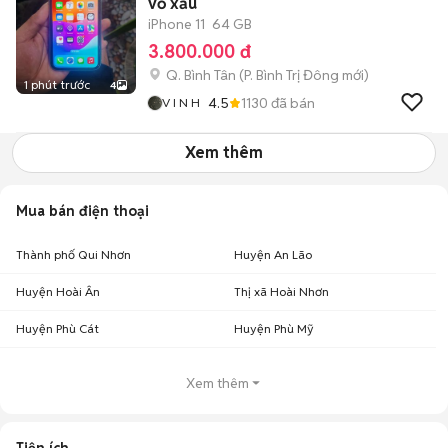
vỏ xấu
iPhone 11
64 GB
3.800.000 đ
Q. Bình Tân
(
P. Bình Trị Đông
mới)
1 phút trước
4
4.5
1130
đã bán
V I N H
Xem thêm
Mua bán điện thoại
Thành phố Qui Nhơn
Huyện An Lão
Huyện Hoài Ân
Thị xã Hoài Nhơn
Huyện Phù Cát
Huyện Phù Mỹ
Xem thêm