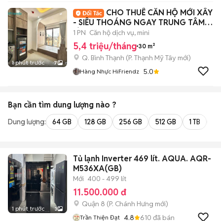
CHO THUÊ CĂN HỘ MỚI XÂY
- SIÊU THOÁNG NGAY TRUNG TÂM
BÌNH THẠNH
1 PN
Căn hộ dịch vụ, mini
5,4 triệu/tháng
30 m²
Q. Bình Thạnh
(
P. Thạnh Mỹ Tây
mới)
1 phút trước
7
5.0
Hàng Nhực HiFriendz
Bạn cần tìm
dung lượng
nào ?
Dung lượng:
64 GB
128 GB
256 GB
512 GB
1 TB
2 
Tủ lạnh Inverter 469 lít. AQUA. AQR-
M536XA(GB)
Mới
400 - 499 lít
11.500.000 đ
Quận 8
(
P. Chánh Hưng
mới)
1 phút trước
3
4.8
610
đã bán
Trần Thiện Đạt