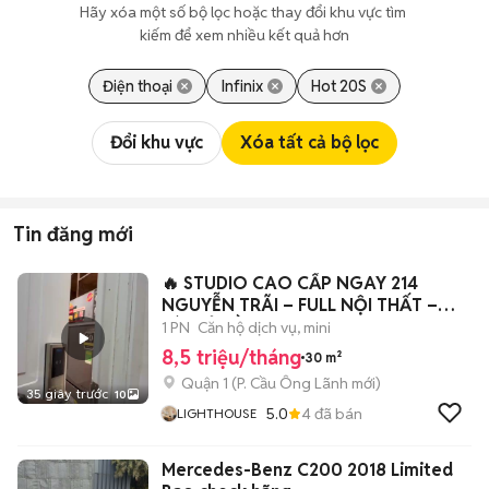
Hãy xóa một số bộ lọc hoặc thay đổi khu vực tìm 
kiếm để xem nhiều kết quả hơn
Điện thoại
Infinix
Hot 20S
Đổi khu vực
Xóa tất cả bộ lọc
Tin đăng mới
🔥 STUDIO CAO CẤP NGAY 214
NGUYỄN TRÃI – FULL NỘI THẤT –
VÀO Ở LIỀN
1 PN
Căn hộ dịch vụ, mini
8,5 triệu/tháng
30 m²
Quận 1
(
P. Cầu Ông Lãnh
mới)
35 giây trước
10
5.0
4
đã bán
LIGHTHOUSE
Mercedes-Benz C200 2018 Limited