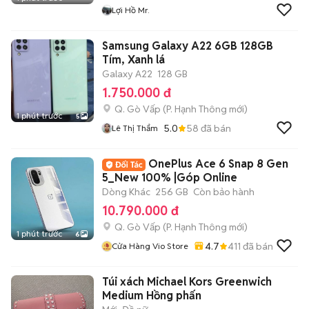
Lợi Hồ Mr.
Samsung Galaxy A22 6GB 128GB
Tím, Xanh lá
Galaxy A22
128 GB
1.750.000 đ
Q. Gò Vấp
(
P. Hạnh Thông
mới)
1 phút trước
5
5.0
58
đã bán
Lê Thị Thẩm
OnePlus Ace 6 Snap 8 Gen
5_New 100% |Góp Online
Dòng Khác
256 GB
Còn bảo hành
10.790.000 đ
Q. Gò Vấp
(
P. Hạnh Thông
mới)
1 phút trước
6
4.7
411
đã bán
Cửa Hàng Vio Store
Túi xách Michael Kors Greenwich
Medium Hồng phấn