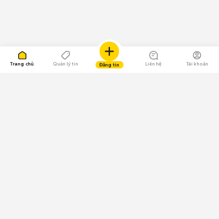
Trang chủ
Quản lý tin
Liên hệ
Tài khoản
Đăng tin
109.000 Bình chọn
Tải ứng dụng Chợ Tốt
Về Chợ Tốt
Quy chế sàn
Chính sách bảo mật
Giải quyết tranh chấp
CÔNG TY TNHH CHỢ TỐT - Người đại diện theo pháp luật:
Nguyễn Trọng Tấn; GPDKKD: 0312120782 do Sở KH & ĐT TP.HCM cấp ngày