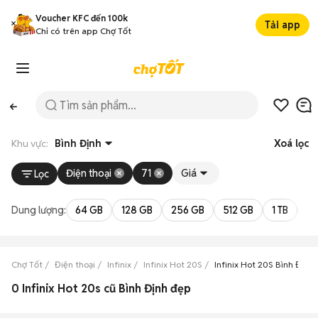
Voucher KFC đến 100k
Tải app
Chỉ có trên app Chợ Tốt
Khu vực:
Bình Định
Xoá lọc
Điện thoại
71
Giá
Lọc
Dung lượng:
64 GB
128 GB
256 GB
512 GB
1 TB
2 
Chợ Tốt
Điện thoại
Infinix
Infinix Hot 20S
Infinix Hot 20S Bình Định
0 Infinix Hot 20s cũ Bình Định đẹp