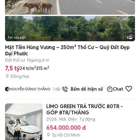
Tin nổi bật
5
Mặt Tiền Hùng Vương – 250m² Thổ Cư – Quỹ Đất Đẹp
Đại Phước
Đất thổ cư
Ngang 6 m
7,5 tỷ
24 tr/m²
315 m²
Đồng Nai
1
đã bán
Bấm để hiện số
Chat
NGUYỄN ĐĂNG THẮNG
LIMO GREEN TRẢ TRƯỚC 80TR -
GÓP 8TR/THÁNG
2026
Mới
Điện
Tự động
654.000.000 đ
Tp Hồ Chí Minh
1 phút trước
6