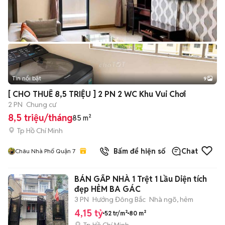
Tin nổi bật
9
+
2
[ CHO THUÊ 8,5 TRIỆU ] 2 PN 2 WC Khu Vui Chơi
2 PN
Chung cư
8,5 triệu/tháng
85 m²
Tp Hồ Chí Minh
Bấm để hiện số
Chat
Châu Nhà Phố Quận 7
BÁN GẤP NHÀ 1 Trệt 1 Lầu Diện tích
đẹp HẺM BA GÁC
3 PN
Hướng Đông Bắc
Nhà ngõ, hẻm
4,15 tỷ
52 tr/m²
80 m²