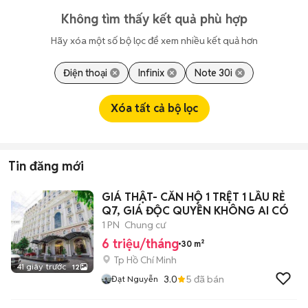
Không tìm thấy kết quả phù hợp
Hãy xóa một số bộ lọc để xem nhiều kết quả hơn
Điện thoại
Infinix
Note 30i
Xóa tất cả bộ lọc
Tin đăng mới
GIÁ THẬT- CĂN HỘ 1 TRỆT 1 LẦU RẺ
Q7, GIÁ ĐỘC QUYỀN KHÔNG AI CÓ
1 PN
Chung cư
6 triệu/tháng
30 m²
Tp Hồ Chí Minh
41 giây trước
12
3.0
5
đã bán
Đạt Nguyễn