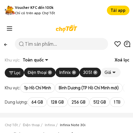
Voucher KFC đến 100k
Tải app
Chỉ có trên app Chợ Tốt
Khu vực:
Toàn quốc
Xoá lọc
Điện thoại
Infinix
3051
Giá
Lọc
Khu vực:
Tp Hồ Chí Minh
Bình Dương (TP Hồ Chí Minh mới)
Bà 
Dung lượng:
64 GB
128 GB
256 GB
512 GB
1 TB
2 
Chợ Tốt
Điện thoại
Infinix
Infinix Note 30i