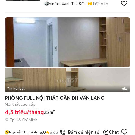
1
đã bán
Vinfast Xanh Thủ Đức
Tin nổi bật
8
+
2
PHÒNG FULL NỘI THẤT GẦN ĐH VĂN LANG
Nội thất cao cấp
4,5 triệu/tháng
25 m²
Tp Hồ Chí Minh
N
5.0
5
đã bán
Bấm để hiện số
Chat
Nguyễn Thị Bình