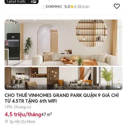
1 phút trước
8
5.0
4
đã bán
DORMINIC
Tin ưu tiên
11
+
2
CHO THUÊ VINHOMES GRAND PARK QUẬN 9 GIÁ CHỈ
TỪ 4.5TR TẶNG 6th WIFI
1 PN
Chung cư
4,5 triệu/tháng
47 m²
Tp Hồ Chí Minh