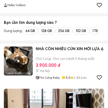
TRẦN THẮNG
Bạn cần tìm
dung lượng
nào ?
Dung lượng:
64 GB
128 GB
256 GB
512 GB
1 TB
2 
NHÀ CÒN NHIỀU CÚN XIN MỜI LỰA Ạ
Chó Corgi
Chó con (dưới 3 tháng tuổi)
3.900.000 đ
Hà Nội
1 phút trước
5
5.0
2
đã bán
Thú Cưng Baby