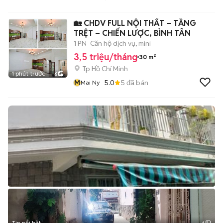
🏡 CHDV FULL NỘI THẤT – TẦNG
TRỆT – CHIẾN LƯỢC, BÌNH TÂN
1 PN
Căn hộ dịch vụ, mini
3,5 triệu/tháng
30 m²
Tp Hồ Chí Minh
1 phút trước
6
M
5.0
5
đã bán
Mai Ny
Tin nổi bật