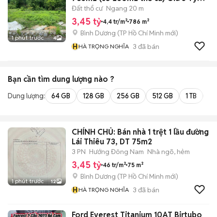
450
Đất thổ cư
Ngang 20 m
3,45 tỷ
4,4 tr/m²
786 m²
Bình Dương
(
TP Hồ Chí Minh
mới)
1 phút trước
4
H
3
đã bán
HÀ TRỌNG NGHĨA
Bạn cần tìm
dung lượng
nào ?
Dung lượng:
64 GB
128 GB
256 GB
512 GB
1 TB
2 
CHÍNH CHỦ: Bán nhà 1 trệt 1 lầu đường
Lái Thiêu 73, DT 75m2
3 PN
Hướng Đông Nam
Nhà ngõ, hẻm
3,45 tỷ
46 tr/m²
75 m²
Bình Dương
(
TP Hồ Chí Minh
mới)
1 phút trước
12
H
3
đã bán
HÀ TRỌNG NGHĨA
Ford Everest Titanium 10AT Birtubo