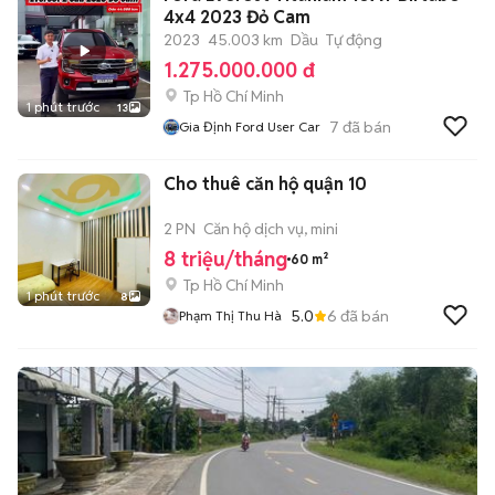
4x4 2023 Đỏ Cam
2023
45.003 km
Dầu
Tự động
1.275.000.000 đ
Tp Hồ Chí Minh
1 phút trước
13
7
đã bán
Gia Định Ford User Car
Cho thuê căn hộ quận 10
2 PN
Căn hộ dịch vụ, mini
8 triệu/tháng
60 m²
Tp Hồ Chí Minh
1 phút trước
8
5.0
6
đã bán
Phạm Thị Thu Hà