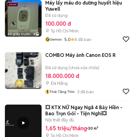
Máy lấy máu đo đường huyết hiệu
Yuwell
Đã sử dụng
100.000 đ
Tp Hồ Chí Minh
44 giây trước
2
G
5.0
8
đã bán
Gemini
COMBO Máy ảnh Canon EOS R
Đã sử dụng (chưa sửa chữa)
18.000.000 đ
Đà Nẵng
1 phút trước
6
t
3
đã bán
Thái Tăng Thìn
💥 KTX NỮ Ngay Ngã 4 Bảy Hiền -
Bao Trọn Gói - Tiện Nghi💥
Nội thất đầy đủ
1,65 triệu/tháng
30 m²
Tp Hồ Chí Minh