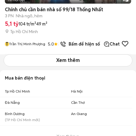
6
+
2
Chính chủ cần bán nhà số 99/18 Thống Nhất
3 PN
Nhà ngõ, hẻm
5,1 tỷ
104 tr/m²
49 m²
Tp Hồ Chí Minh
T
5.0
3
đã bán
Bấm để hiện số
Chat
Trần Thị Minh Phượng
Xem thêm
Mua bán điện thoại
Tp Hồ Chí Minh
Hà Nội
Đà Nẵng
Cần Thơ
Bình Dương
An Giang
(
TP Hồ Chí Minh
mới)