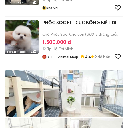
Tp Hồ Chí Minh
Tin ưu tiên
3
K
Khả Nhi
PHỐC SÓC F1 - CỤC BÔNG BIẾT ĐI
Chó Phốc Sóc
Chó con (dưới 3 tháng tuổi)
1.500.000 đ
Tp Hồ Chí Minh
1 phút trước
6
4.4
9
đã bán
O PET - Animal Shop