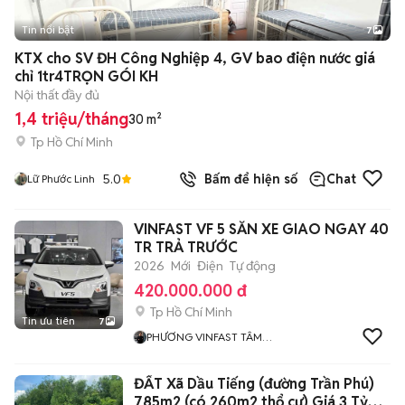
Tin nổi bật
7
+
2
KTX cho SV ĐH Công Nghiệp 4, GV bao điện nước giá
chỉ 1tr4TRỌN GÓI KH
Nội thất đầy đủ
1,4 triệu/tháng
30 m²
Tp Hồ Chí Minh
5.0
Bấm để hiện số
Chat
Lữ Phước Linh
VINFAST VF 5 SẴN XE GIAO NGAY 40
TR TRẢ TRƯỚC
2026
Mới
Điện
Tự động
420.000.000 đ
Tp Hồ Chí Minh
Tin ưu tiên
7
PHƯƠNG VINFAST TÂM
PHONG
ĐẤT Xã Dầu Tiếng (đường Trần Phú)
785m2 (có 260m2 thổ cư) Giá 3 Tỷ