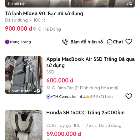
Tin nổi bật
2
Tủ lạnh Midea 90l Bạc đã sử dụng
Đã sử dụng
< 100 lít
900.000 đ
Q. Hà Đông
Bấm để hiện số
Chat
Trang Trang
Apple MacBook Air SSD Trắng Đã qua
sử dụng
SSD
600.000 đ
Q. Bình Tân
(
P. Bình Hưng Hòa
mới)
17 phút trước
6
4.4
499
đã bán
VTH Computer
Honda SH 150CC Trắng 25000km
2018
Tay ga
100 - 175 cc
Đã sử dụng
59.000.000 đ