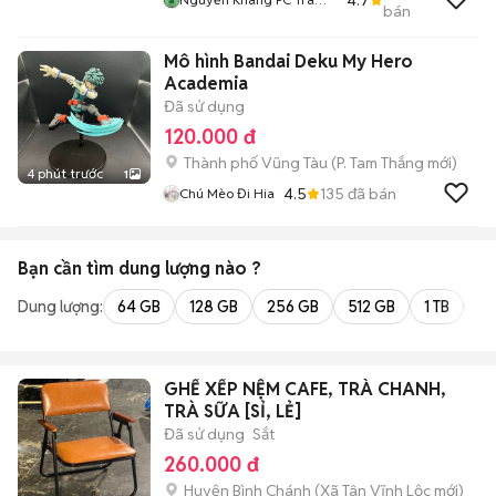
bán
Vinh
Mô hình Bandai Deku My Hero
Academia
Đã sử dụng
120.000 đ
Thành phố Vũng Tàu
(
P. Tam Thắng
mới)
4 phút trước
1
4.5
135
đã bán
Chú Mèo Đi Hia
Bạn cần tìm
dung lượng
nào ?
Dung lượng:
64 GB
128 GB
256 GB
512 GB
1 TB
2 
GHẾ XẾP NỆM CAFE, TRÀ CHANH,
TRÀ SỮA [SỈ, LẺ]
Đã sử dụng
Sắt
260.000 đ
Huyện Bình Chánh
(
Xã Tân Vĩnh Lộc
mới)