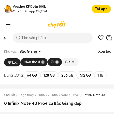
Voucher KFC đến 100k
Tải app
Chỉ có trên app Chợ Tốt
Khu vực:
Bắc Giang
Xoá lọc
Điện thoại
71
Giá
Lọc
Dung lượng:
64 GB
128 GB
256 GB
512 GB
1 TB
2 
Chợ Tốt
Điện thoại
Infinix
Infinix Note 40 Pro+
Infinix Note 40 Pro+ 
0 Infinix Note 40 Pro+ cũ Bắc Giang đẹp