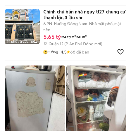
Chính chủ bán nhà ngay tl27 chung cư
thạnh lộc,3 lầu shr
6 PN
Hướng Đông Nam
Nhà mặt phố, mặt
tiền
5,65 tỷ
94 tr/m²
60 m²
14 phút trước
10
Quận 12
(
P. An Phú Đông
mới)
c
4.5
68
đã bán
Cường