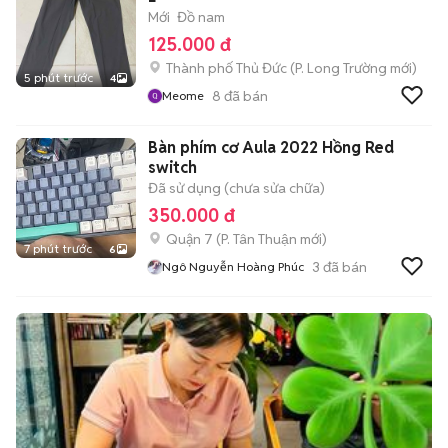
Mới
Đồ nam
125.000 đ
Thành phố Thủ Đức
(
P. Long Trường
mới)
5 phút trước
4
8
đã bán
Meome
Bàn phím cơ Aula 2022 Hồng Red
switch
Đã sử dụng (chưa sửa chữa)
350.000 đ
Quận 7
(
P. Tân Thuận
mới)
7 phút trước
6
3
đã bán
Ngô Nguyễn Hoàng Phúc