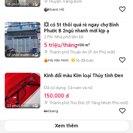
Huyện Trảng Bom
18 phút trước
2
Khánh Hồ
💥 có 5t thôi quá rẻ ngay chợ Bình
Phước B 2ngủ nhanh mới kịp ạ
2 PN
Nhà phố liền kề
5 triệu/tháng
100 m²
Thành phố Thuận An
(
P. An Phú
mới)
19 phút trước
8
16
đã bán
Hà Văn Hinh
Kính đổi màu Kim loại Thủy tinh Đen
Đã sử dụng
Cả nam và nữ
150.000 đ
Thành phố Thủ Đức
(
P. Tăng Nhơn Phú
mới)
22 phút trước
6
Giang
Xem thêm