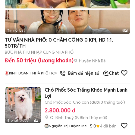
Tin nổi bật
5
TƯ VẤN NHÀ PHỐ: 0 CHẤM CÔNG 0 KPI, HD 1:1,
50TR/TH
BỨC PHÁ THU NHẬP CÙNG NHÀ PHỐ
Đến 50 triệu (lương khoán)
Huyện Nhà Bè
1
đã bán
Bấm để hiện số
Chat
KINH DOANH NHÀ PHỐ HCM
Chó Phốc Sóc Trắng Khỏe Mạnh Lanh
Lợi
Chó Phốc Sóc
Chó con (dưới 3 tháng tuổi)
2.800.000 đ
Q. Bình Thuỷ
(
P. Bình Thủy
mới)
8 phút trước
1
5.0
4
đã bán
Nguyễn Thị Huỳnh Mai