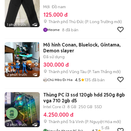
Mới
Đồ nam
125.000 đ
Thành phố Thủ Đức
(
P. Long Trường
mới)
1 phút trước
4
8
đã bán
Meome
Mô hình Conan, Bluelock, Gintama,
Demon slayer
Đã sử dụng
300.000 đ
Thành phố Vũng Tàu
(
P. Tam Thắng
mới)
2 phút trước
1
4.5
135
đã bán
Chú Mèo Đi Hia
Thùng PC i3 ssd 120gb hdd 250g 8gb
vga 710 2gb d5
Intel Core i3
8 GB
250 GB
SSD
4.250.000 đ
Thành phố Trà Vinh
(
P. Nguyệt Hóa
mới)
2 phút trước
4
5
đã
4.7
Nguyễn Khang PC Trà