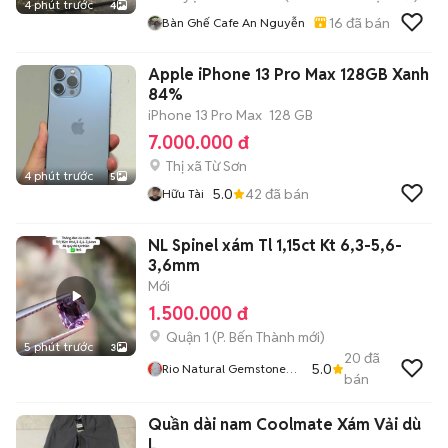
4 phút trước
4
16
đã bán
Bàn Ghế Cafe An Nguyễn
Apple iPhone 13 Pro Max 128GB Xanh
84%
iPhone 13 Pro Max
128 GB
7.000.000 đ
Thị xã Từ Sơn
4 phút trước
5
5.0
42
đã bán
Hữu Tài
NL Spinel xám Tl 1,15ct Kt 6,3-5,6-
3,6mm
Mới
1.500.000 đ
Quận 1
(
P. Bến Thành
mới)
5 phút trước
3
20
đã
5.0
Rio Natural Gemstone
bán
Jewelry
Quần dài nam Coolmate Xám Vải dù
L