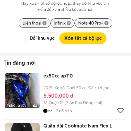
Hãy xóa một số bộ lọc hoặc thay đổi khu vực tìm 
kiếm để xem nhiều kết quả hơn
Điện thoại
Infinix
Note 40 Pro+
Đổi khu vực
Xóa tất cả bộ lọc
Tin đăng mới
ex50cc up110
2019
Xe số
Dưới 50 cc
Đã sử dụng
5.500.000 đ
Quận 12
(
P. An Phú Đông
mới)
1 phút trước
1
2
đã bán
Mdl
Quần dài Coolmate Nam Flex L