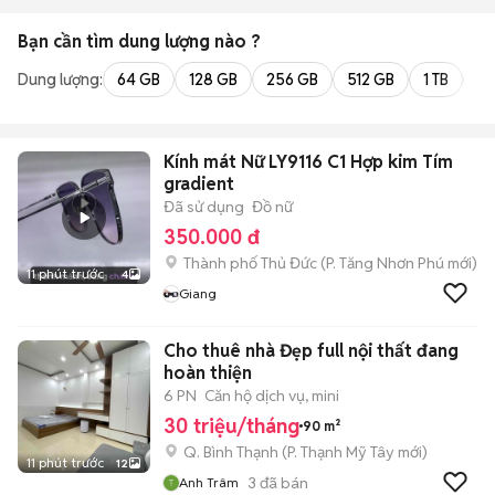
Bạn cần tìm
dung lượng
nào ?
Dung lượng:
64 GB
128 GB
256 GB
512 GB
1 TB
2 
Kính mát Nữ LY9116 C1 Hợp kim Tím
gradient
Đã sử dụng
Đồ nữ
350.000 đ
Thành phố Thủ Đức
(
P. Tăng Nhơn Phú
mới)
11 phút trước
4
Giang
Cho thuê nhà Đẹp full nội thất đang
hoàn thiện
6 PN
Căn hộ dịch vụ, mini
30 triệu/tháng
90 m²
Q. Bình Thạnh
(
P. Thạnh Mỹ Tây
mới)
11 phút trước
12
3
đã bán
Anh Trâm