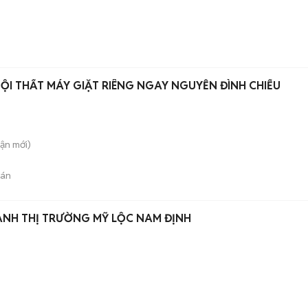
NỘI THẤT MÁY GIẶT RIÊNG NGAY NGUYỄN ĐÌNH CHIỂU
uận
mới)
bán
ANH THỊ TRƯỜNG MỸ LỘC NAM ĐỊNH