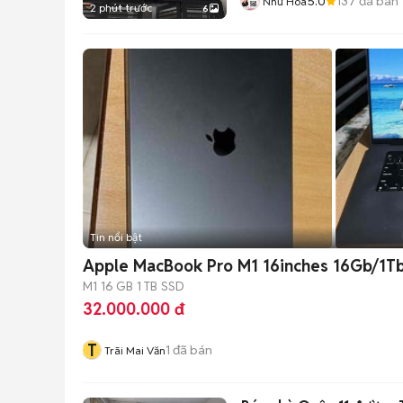
5.0
137
đã bán
Như Hoa
2 phút trước
6
Tin nổi bật
Apple MacBook Pro M1 16inches 16Gb/1T
M1
16 GB
1 TB
SSD
32.000.000 đ
T
1
đã bán
Trãi Mai Văn