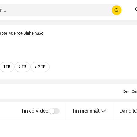
 Note 40 Pro+ Bình Phước
1 TB
2 TB
> 2 TB
Xem Cử
Tin có video
Tin mới nhất
Dạng lư