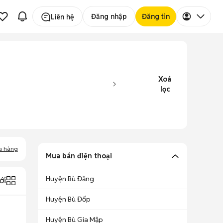
Đăng nhập
Đăng tin
Liên hệ
Xoá
lọc
a hàng
Mua bán điện thoại
Huyện Bù Đăng
ới
Huyện Bù Đốp
Huyện Bù Gia Mập