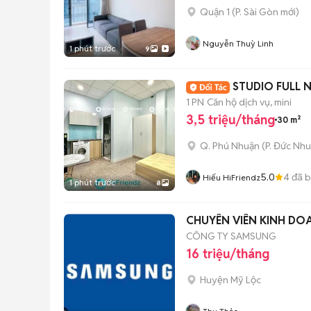
Quận 1
(
P. Sài Gòn
mới)
Nguyễn Thuỳ Linh
1 phút trước
9
STUDIO FULL 
1 PN
Căn hộ dịch vụ, mini
3,5 triệu/tháng
30 m²
Q. Phú Nhuận
(
P. Đức Nh
5.0
4
đã 
Hiếu HiFriendz
1 phút trước
8
CHUYÊN VIÊN KINH DO
CÔNG TY SAMSUNG
16 triệu/tháng
Huyện Mỹ Lộc