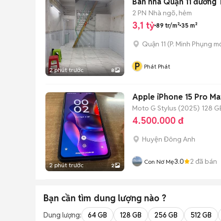
Bán nhà Quận 11 đường T
2 PN
Nhà ngõ, hẻm
3,1 tỷ
89 tr/m²
35 m²
Quận 11
(
P. Minh Phụng
mớ
P
Phát Phát
2 phút trước
8
Apple iPhone 15 Pro M
Moto G Stylus (2025)
128 G
4.500.000 đ
Huyện Đông Anh
3.0
2
đã bán
Con Nơ Mẹ
2 phút trước
2
Bạn cần tìm
dung lượng
nào ?
Dung lượng:
64 GB
128 GB
256 GB
512 GB