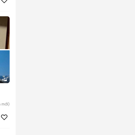
4
h
mới)