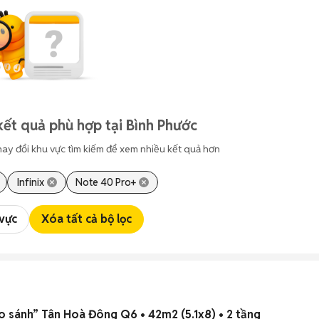
kết quả phù hợp tại Bình Phước
hay đổi khu vực tìm kiếm để xem nhiều kết quả hơn
Infinix
Note 40 Pro+
 vực
Xóa tất cả bộ lọc
o sánh” Tân Hoà Đông Q6 • 42m2 (5.1x8) • 2 tầng