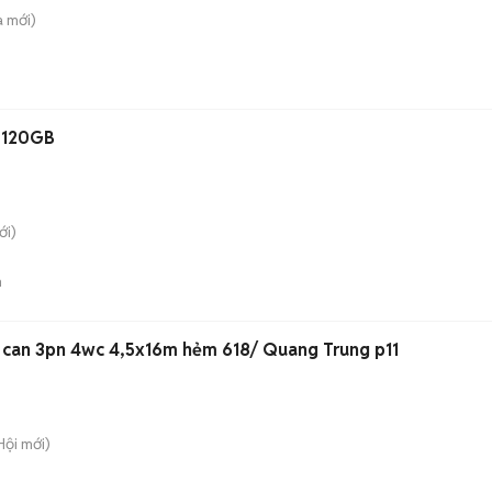
a
mới)
 120GB
i)
n
 can 3pn 4wc 4,5x16m hẻm 618/ Quang Trung p11
Hội
mới)