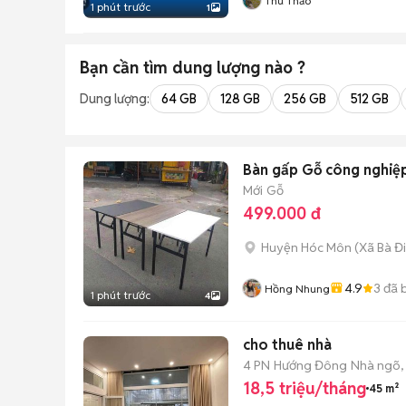
Thu Thảo
1 phút trước
1
Bạn cần tìm
dung lượng
nào ?
Dung lượng:
64 GB
128 GB
256 GB
512 GB
Bàn gấp Gỗ công nghi
Mới
Gỗ
499.000 đ
Huyện Hóc Môn
(
Xã Bà Đ
4.9
3
đã 
Hồng Nhung
1 phút trước
4
cho thuê nhà
4 PN
Hướng Đông
Nhà ngõ,
18,5 triệu/tháng
45 m²