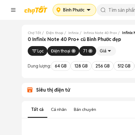
Bình Phước
Chợ Tốt
Điện thoại
Infinix
Infinix Note 40 Pro+
Infinix
0 Infinix Note 40 Pro+ cũ Bình Phước đẹp
Lọc
Điện thoại
71
Giá
Dung lượng:
64 GB
128 GB
256 GB
512 GB
Siêu thị điện tử
Tất cả
Cá nhân
Bán chuyên