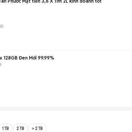
ân Phước Mặt tiền 3,6 X 11m 2L kinh doanh tốt
i)
ax 128GB Đen Mới 99.99%
B
1 TB
2 TB
> 2 TB