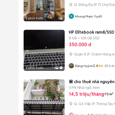
Q. Đống Đa
(
P. Ô Chợ Dừ
Nhung Phạm Tuyết
2 phút trước
3
HP Elitebook ram8/SSD
8 GB
< 128 GB
SSD
350.000 đ
Quận 8
(
P. Chánh Hưng
mớ
2.4
6
đã bá
Đăng Huỳnh
2 phút trước
3
💟 cho thuê nhà nguyên
3 PN
Nhà ngõ, hẻm
14,5 triệu/tháng
72 m²
Q. Gò Vấp
(
P. Thông Tây 