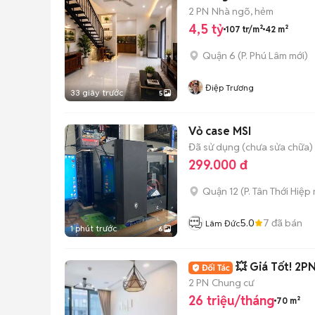
2 PN
Nhà ngõ, hẻm
4,5 tỷ
107 tr/m²
42 m²
Quận 6
(
P. Phú Lâm
mới)
Điệp Trương
33 giây trước
5
Vỏ case MSI
Đã sử dụng (chưa sửa chữa)
299.000 đ
Quận 12
(
P. Tân Thới Hiệp
5.0
7
đã bán
Lâm Đức
1 phút trước
6
💥 Giá Tốt! 2P
2 PN
Chung cư
26 triệu/tháng
70 m²