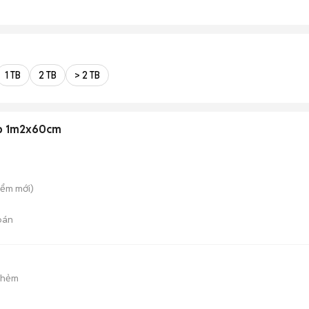
1 TB
2 TB
> 2 TB
ệp 1m2x60cm
iểm
mới)
bán
 hẻm