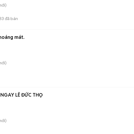
ới)
33
đã bán
thoáng mát.
ới)
 NGAY LÊ ĐỨC THỌ
ới)