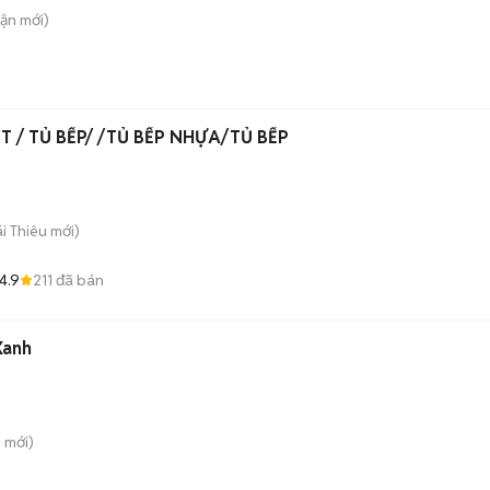
uận
mới)
 / TỦ BẾP/ /TỦ BẾP NHỰA/TỦ BẾP
ái Thiêu
mới)
4.9
211
đã bán
Xanh
i
mới)