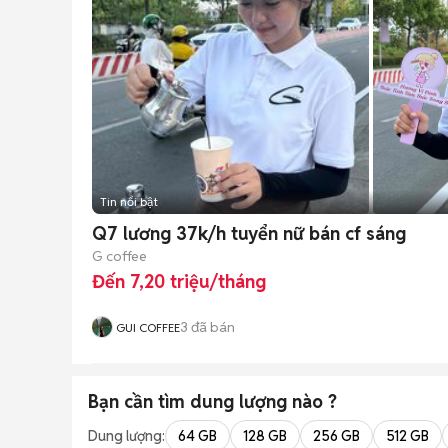
Tin nổi bật
Q7 lương 37k/h tuyển nữ bán cf sáng
G coffee
Đến 7,20 triệu/tháng
3
đã bán
GUI COFFEE
Bạn cần tìm
dung lượng
nào ?
Dung lượng:
64 GB
128 GB
256 GB
512 GB