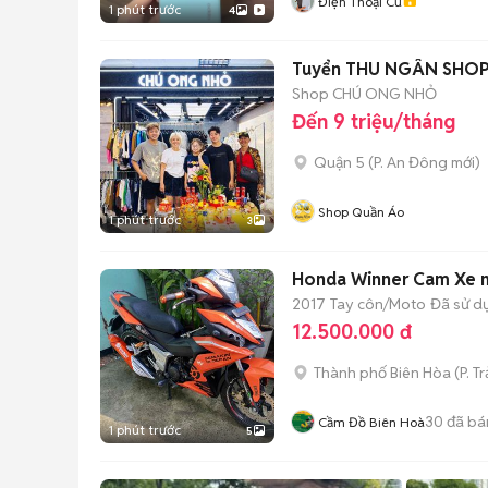
Điện Thoại Cũ
1 phút trước
4
Tuyển THU NGÂN SHOP
Shop CHÚ ONG NHỎ
Đến 9 triệu/tháng
Quận 5
(
P. An Đông
mới)
Shop Quần Áo
1 phút trước
3
Honda Winner Cam Xe 
2017
Tay côn/Moto
Đã sử d
12.500.000 đ
Thành phố Biên Hòa
(
P. T
30
đã bá
Cầm Đồ Biên Hoà
1 phút trước
5