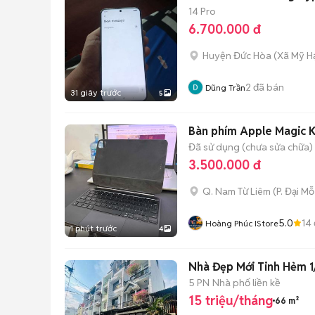
14 Pro
6.700.000 đ
Huyện Đức Hòa
(
Xã Mỹ H
2
đã bán
Dũng Trần
31 giây trước
5
Bàn phím Apple Magic 
Đã sử dụng (chưa sửa chữa)
3.500.000 đ
Q. Nam Từ Liêm
(
P. Đại Mỗ
5.0
14
Hoàng Phúc IStore
1 phút trước
4
Nhà Đẹp Mới Tinh Hẻm 1
5 PN
Nhà phố liền kề
15 triệu/tháng
66 m²