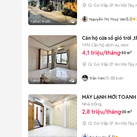
Q. Gò Vấp
(
P. An Hội Tây
m
5.0
Nguyễn Thị Thuý Vân
1 phút trước
3
Căn hộ cửa sổ gió trời ,
1 PN
Căn hộ dịch vụ, mini
4,1 triệu/tháng
30 m²
Q. Gò Vấp
(
P. An Hội Tây
m
15
đã bán
Trần Tiên
1 phút trước
4
MÁY LẠNH MỚI TOANH
Nhà trống
2,8 triệu/tháng
20 m²
Q. Gò Vấp
(
P. An Hội Tây
m
5.0