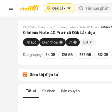
Đắk Lắk
Chợ Tốt
Điện thoại
Infinix
Infinix Note 40 Pro+
Infinix
0 Infinix Note 40 Pro+ cũ Đắk Lắk đẹp
Lọc
Điện thoại
71
Giá
Dung lượng:
64 GB
128 GB
256 GB
512 GB
Siêu thị điện tử
Tất cả
Cá nhân
Bán chuyên