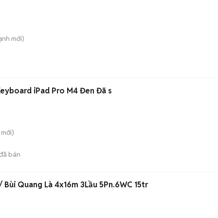
ạnh
mới)
Keyboard iPad Pro M4 Đen Đã s
mới)
đã bán
/ Bùi Quang Là 4x16m 3Lầu 5Pn.6WC 15tr