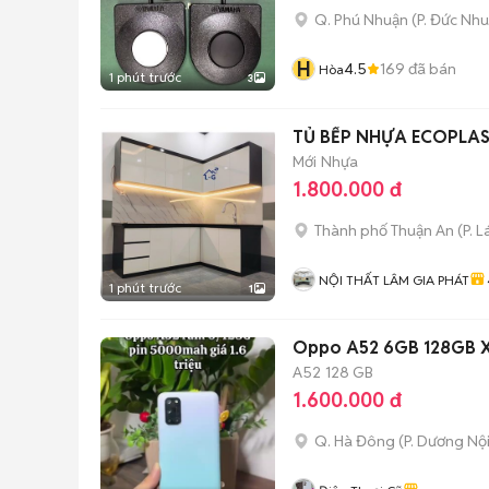
Q. Phú Nhuận
(
P. Đức Nh
H
4.5
169
đã bán
Hòa
1 phút trước
3
TỦ BẾP NHỰA ECOPLAST
Mới
Nhựa
1.800.000 đ
Thành phố Thuận An
(
P. L
NỘI THẤT LÂM GIA PHÁT
1 phút trước
1
Oppo A52 6GB 128GB 
A52
128 GB
1.600.000 đ
Q. Hà Đông
(
P. Dương Nộ