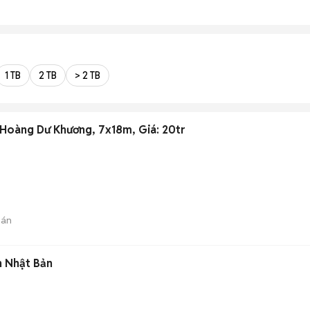
1 TB
2 TB
> 2 TB
 Hoàng Dư Khương, 7x18m, Giá: 20tr
bán
n Nhật Bản