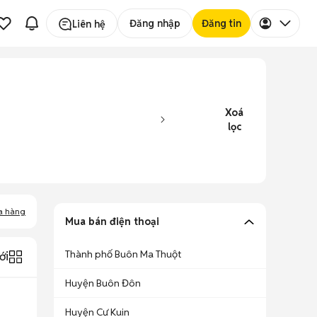
Đăng nhập
Đăng tin
Liên hệ
Xoá
lọc
a hàng
Mua bán điện thoại
Thành phố Buôn Ma Thuột
ới
Huyện Buôn Đôn
Huyện Cư Kuin