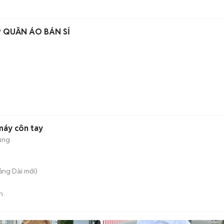
 QUẦN ÁO BÁN SỈ
máy côn tay
ụng
rảng Dài
mới)
n