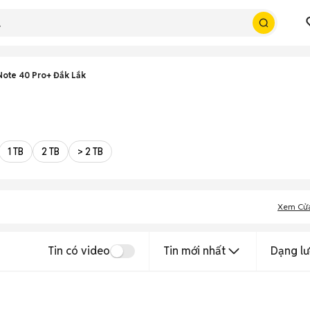
 Note 40 Pro+ Đắk Lắk
1 TB
2 TB
> 2 TB
Xem Cử
Tin có video
Tin mới nhất
Dạng lư