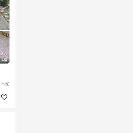
4
g
mới)