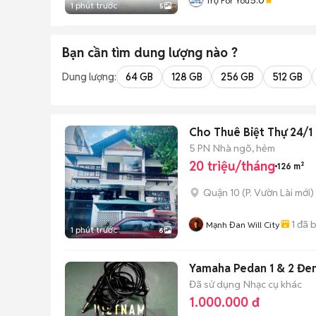
Trọ For You
1 phút trước
5
Bạn cần tìm
dung lượng
nào ?
Dung lượng:
64 GB
128 GB
256 GB
512 GB
Cho Thuê Biệt Thự 24/1
5 PN
Nhà ngõ, hẻm
20 triệu/tháng
126 m²
Quận 10
(
P. Vườn Lài
mới)
1
đã 
Mạnh Đan Will City
1 phút trước
6
Yamaha Pedan 1 & 2 Đe
Đã sử dụng
Nhạc cụ khác
1.000.000 đ