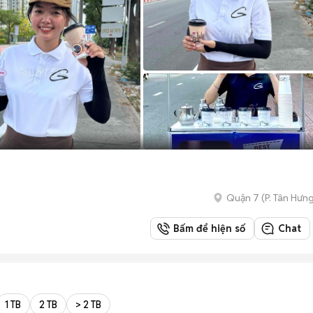
Quận 7
(
P. Tân Hưn
Bấm để hiện số
Chat
1 TB
2 TB
> 2 TB