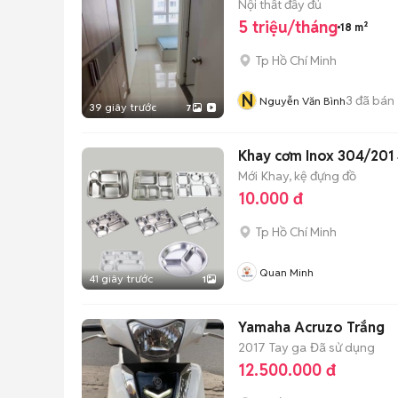
Nội thất đầy đủ
5 triệu/tháng
18 m²
Tp Hồ Chí Minh
N
3
đã bán
Nguyễn Văn Bình
39 giây trước
7
Khay cơm Inox 304/201
Mới
Khay, kệ đựng đồ
10.000 đ
Tp Hồ Chí Minh
Quan Minh
41 giây trước
1
Yamaha Acruzo Trắng
2017
Tay ga
Đã sử dụng
12.500.000 đ