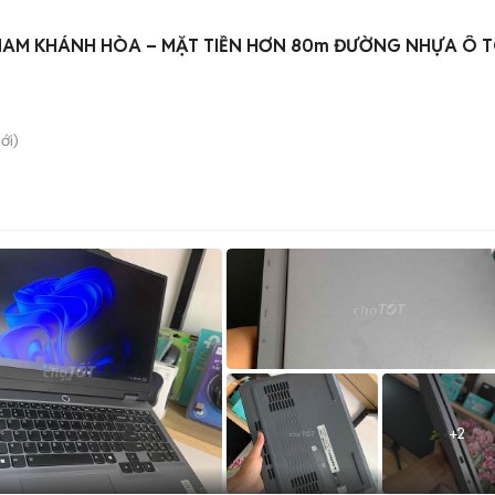
 NAM KHÁNH HÒA – MẶT TIỀN HƠN 80m ĐƯỜNG NHỰA Ô 
ới)
+
2