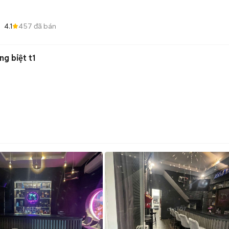
4.1
457
đã bán
g biệt t1