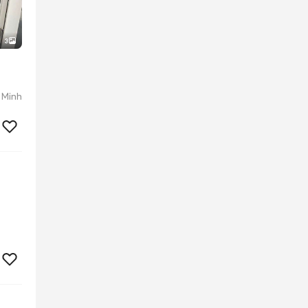
3
 Minh