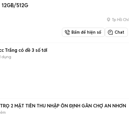
h 12GB/512G
Tp Hồ Chí
Bấm để hiện số
Chat
 Trắng có đề 3 số tới
ử dụng
Y TRỌ 2 MẶT TIỀN THU NHẬP ỔN ĐỊNH GẦN CHỢ AN NHƠN
hẻm