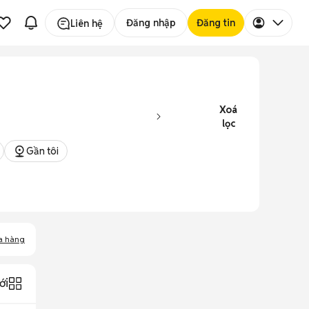
Đăng nhập
Đăng tin
Liên hệ
Xoá
lọc
Gần tôi
a hàng
ới