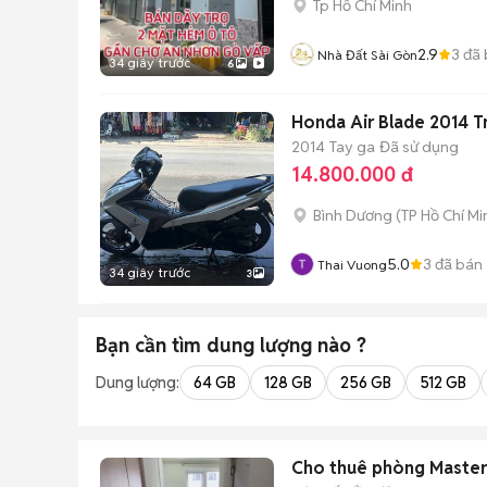
Tp Hồ Chí Minh
2.9
3
đã 
Nhà Đất Sài Gòn
34 giây trước
6
Honda Air Blade 2014 T
2014
Tay ga
Đã sử dụng
14.800.000 đ
Bình Dương
(
TP Hồ Chí Mi
5.0
3
đã bán
Thai Vuong
34 giây trước
3
Bạn cần tìm
dung lượng
nào ?
Dung lượng:
64 GB
128 GB
256 GB
512 GB
Cho thuê phòng Master