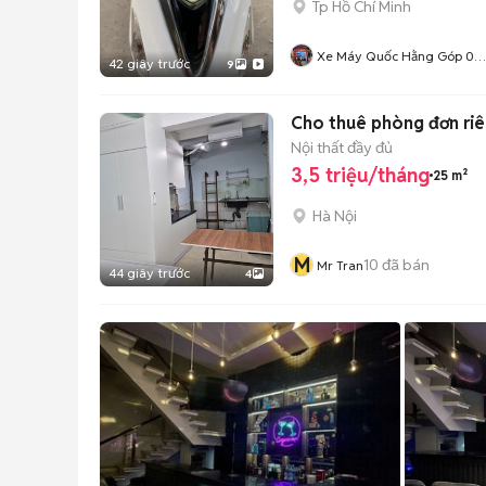
Tp Hồ Chí Minh
Xe Máy Quốc Hằng Góp 0
42 giây trước
9
Đồng
Cho thuê phòng đơn riên
Nội thất đầy đủ
3,5 triệu/tháng
25 m²
Hà Nội
M
10
đã bán
Mr Tran
44 giây trước
4