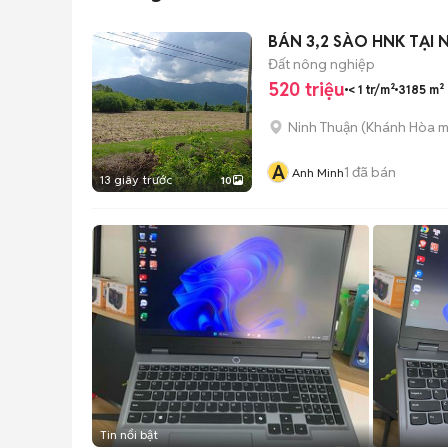
BÁN 3,2 SÀO HNK TẠI
Đất nông nghiệp
520 triệu
< 1 tr/m²
3185 m²
Ninh Thuận
(
Khánh Hòa
m
A
1
đã bán
Anh Minh
13 giây trước
10
Tin nổi bật