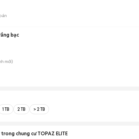
bán
rắng bạc
nh
mới)
1 TB
2 TB
> 2 TB
 trong chung cư TOPAZ ELITE