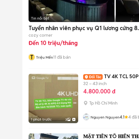
Tin nổi bật
Tuyển nhân viên phục vụ Q1 lương cứng 8.
cozy corner
Đến 10 triệu/tháng
T
11
đã bán
Triệu Mến
TV 4K TCL 50P
32 – 43 inch
4.800.000 đ
Tp Hồ Chí Minh
4.1
4
đã 
Nguyen Nguyen
1 phút trước
3
𝐌Ặ𝐓 𝐓𝐈Ề𝐍 𝐓Ô 𝐇𝐈Ế𝐍 𝐓𝐇