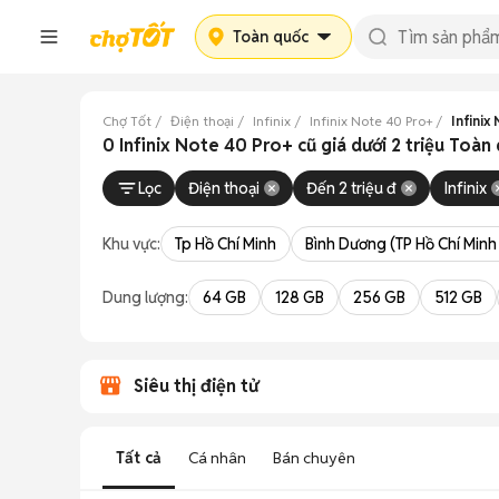
Toàn quốc
Chợ Tốt
Điện thoại
Infinix
Infinix Note 40 Pro+
Infinix
0 Infinix Note 40 Pro+ cũ giá dưới 2 triệu Toàn
Lọc
Điện thoại
Đến 2 triệu đ
Infinix
Khu vực:
Tp Hồ Chí Minh
Bình Dương (TP Hồ Chí Minh
Dung lượng:
64 GB
128 GB
256 GB
512 GB
Siêu thị điện tử
Tất cả
Cá nhân
Bán chuyên