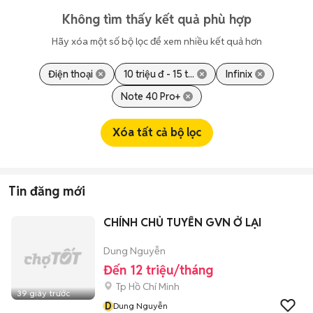
Không tìm thấy kết quả phù hợp
Hãy xóa một số bộ lọc để xem nhiều kết quả hơn
Điện thoại
10 triệu đ - 15 t...
Infinix
Note 40 Pro+
Xóa tất cả bộ lọc
Tin đăng mới
CHÍNH CHỦ TUYỂN GVN Ở LẠI
Dung Nguyễn
Đến 12 triệu/tháng
Tp Hồ Chí Minh
39 giây trước
D
Dung Nguyễn