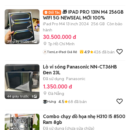
🎁 IPAD PRO 13IN M4 256GB
WIFI 5G NEWSEAL MỚI 100%
iPad Pro M4 13 inch 2024
256 GB
Còn bảo
hành
30.500.000 đ
39 giây trước
4
Tp Hồ Chí Minh
4.9
426
đã bán
TienLe-IPad Giá Rẻ
Lò vi sóng Panasonic NN-CT36HB
Đen 23L
Đã sử dụng
Panasonic
1.350.000 đ
Đà Nẵng
44 giây trước
5
4.5
68
đã bán
Hưng
Combo chạy đồ họa nhẹ H310 I5 8500
Ram 8gb
Đã sử dụng (chưa sửa chữa)