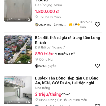
TRẮNG
Đã sử dụng
Nhựa
1.800.000 đ
Tp Hồ Chí Minh
1 phút trước
1
3226
đã
4.9
Cửa Hàng Tủ Nhựa
bán
Đài Loan Hoàng
Quân
Bán đất thổ cư giá rẻ trung tâm Long
Khánh
Đất thổ cư
Ngang 7 m
890 triệu
7,1 tr/m²
126 m²
Đồng Nai
1 phút trước
4
Bạch Nguyễn
Duplex Tân Đông Hiệp gần CĐ Đồng
An, KCN, GO! Dĩ An, full tiện nghi
Nhà trống
2 triệu/tháng
20 m²
Bình Dương
(
TP Hồ Chí Minh
mới)
1 phút trước
7