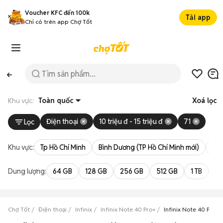
Voucher KFC đến 100k
Tải app
Chỉ có trên app Chợ Tốt
Khu vực:
Toàn quốc
Xoá lọc
Điện thoại
10 triệu đ - 15 triệu đ
71
Lọc
Khu vực:
Tp Hồ Chí Minh
Bình Dương (TP Hồ Chí Minh mới)
Bà 
Dung lượng:
64 GB
128 GB
256 GB
512 GB
1 TB
2 
Chợ Tốt
Điện thoại
Infinix
Infinix Note 40 Pro+
Infinix Note 40 Pro+ g