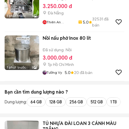
3.250.000 đ
Đà Nẵng
1 phút trước
1
32531
đã
5.0
Thiên An
bán
Computer
Nồi nấu phở Inox 80 lít
Đã sử dụng
Nồi
3.000.000 đ
Tp Hồ Chí Minh
1 phút trước
3
5.0
20
đã bán
Tường Vy
Bạn cần tìm
dung lượng
nào ?
Dung lượng:
64 GB
128 GB
256 GB
512 GB
1 TB
2 
TỦ NHỰA ĐÀI LOAN 3 CÁNH MÀU