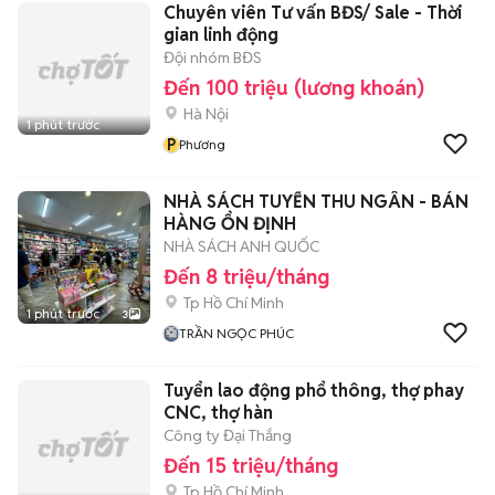
Chuyên viên Tư vấn BĐS/ Sale - Thời
gian linh động
Đội nhóm BĐS
Đến 100 triệu (lương khoán)
Hà Nội
1 phút trước
P
Phương
NHÀ SÁCH TUYỂN THU NGÂN - BÁN
HÀNG ỔN ĐỊNH
NHÀ SÁCH ANH QUỐC
Đến 8 triệu/tháng
Tp Hồ Chí Minh
1 phút trước
3
TRẦN NGỌC PHÚC
Tuyển lao động phổ thông, thợ phay
CNC, thợ hàn
Công ty Đại Thắng
Đến 15 triệu/tháng
Tp Hồ Chí Minh