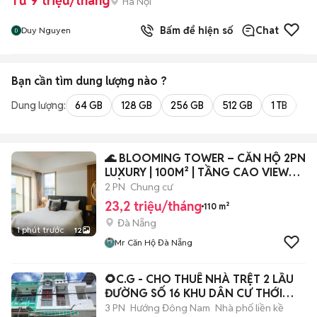
Từ 9 triệu/tháng
Hà Nội
Bấm để hiện số
Chat
Duy Nguyen
Bạn cần tìm
dung lượng
nào ?
Dung lượng:
64 GB
128 GB
256 GB
512 GB
1 TB
2 
🌊 BLOOMING TOWER – CĂN HỘ 2PN
LUXURY | 100M² | TẦNG CAO VIEW
BIỂN ✨
2 PN
Chung cư
23,2 triệu/tháng
110 m²
Đà Nẵng
1 phút trước
12
Mr Căn Hộ Đà Nẵng
🌻C.G - CHO THUÊ NHÀ TRỆT 2 LẦU
ĐƯỜNG SỐ 16 KHU DÂN CƯ THỚI
NHỰT
3 PN
Hướng Đông Nam
Nhà phố liền kề