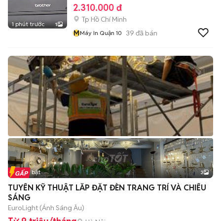
2.310.000 đ
Tp Hồ Chí Minh
1 phút trước
1
M
39
đã bán
Máy In Quận 10
Tin nổi bật
3
TUYỂN KỸ THUẬT LẮP ĐẶT ĐÈN TRANG TRÍ VÀ CHIẾU
SÁNG
EuroLight (Ánh Sáng Âu)