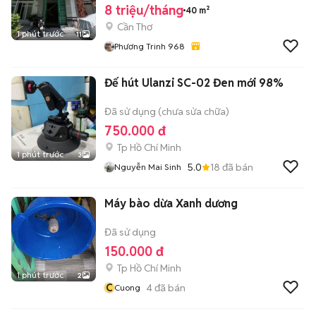
8 triệu/tháng
40 m²
Cần Thơ
1 phút trước
11
Phương Trinh 968
Đế hút Ulanzi SC-02 Đen mới 98%
Đã sử dụng (chưa sửa chữa)
750.000 đ
Tp Hồ Chí Minh
1 phút trước
3
5.0
18
đã bán
Nguyễn Mai Sinh
Máy bào dừa Xanh dương
Đã sử dụng
150.000 đ
Tp Hồ Chí Minh
1 phút trước
2
C
4
đã bán
Cuong