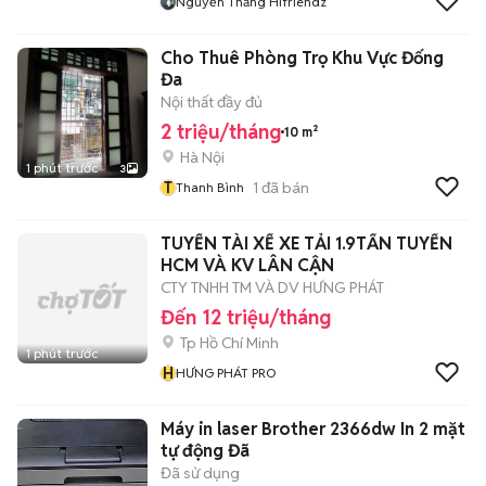
Nguyễn Thắng Hifriendz
Cho Thuê Phòng Trọ Khu Vực Đống
Đa
Nội thất đầy đủ
2 triệu/tháng
10 m²
Hà Nội
1 phút trước
3
T
1
đã bán
Thanh Bình
TUYỂN TÀI XẾ XE TẢI 1.9TẤN TUYẾN
HCM VÀ KV LÂN CẬN
CTY TNHH TM VÀ DV HƯNG PHÁT
Đến 12 triệu/tháng
Tp Hồ Chí Minh
1 phút trước
H
HƯNG PHÁT PRO
Máy in laser Brother 2366dw In 2 mặt
tự động Đã
Đã sử dụng