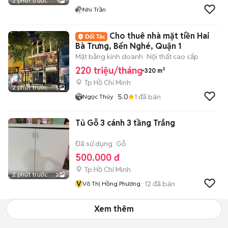
2 phút trước
1
Nhi Trần
Cho thuê nhà mặt tiền Hai
Bà Trưng, Bến Nghé, Quận 1
Mặt bằng kinh doanh
Nội thất cao cấp
220 triệu/tháng
320 m²
Tp Hồ Chí Minh
2 phút trước
5
5.0
1
đã bán
Ngọc Thúy
Tủ Gỗ 3 cánh 3 tầng Trắng
Đã sử dụng
Gỗ
500.000 đ
Tp Hồ Chí Minh
2 phút trước
2
V
12
đã bán
Võ Thị Hồng Phương
Xem thêm