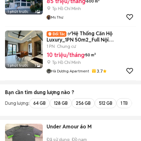
85 triệu/tháng
600 m²
Tp Hồ Chí Minh
1 phút trước
3
Ms Thư
✅Hệ Thống Căn Hộ
Luxury_1PN 50m2_Full Nội
thất_Phạm Viết Chánh✅
1 PN
Chung cư
10 triệu/tháng
50 m²
Tp Hồ Chí Minh
1 phút trước
7
3.7
Hà Dương Apartment
Bạn cần tìm
dung lượng
nào ?
Dung lượng:
64 GB
128 GB
256 GB
512 GB
1 TB
2 
Under Amour áo M
Đã sử dụng
Đồ nam