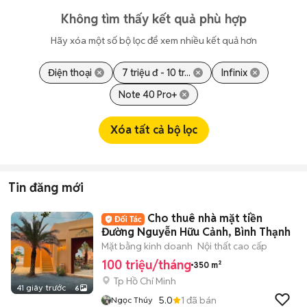
Không tìm thấy kết quả phù hợp
Hãy xóa một số bộ lọc để xem nhiều kết quả hơn
Điện thoại
7 triệu đ - 10 tr...
Infinix
Note 40 Pro+
Xóa tất cả bộ lọc
Tin đăng mới
Cho thuê nhà mặt tiền
Đường Nguyễn Hữu Cảnh, Bình Thạnh
Mặt bằng kinh doanh
Nội thất cao cấp
100 triệu/tháng
350 m²
Tp Hồ Chí Minh
41 giây trước
6
5.0
1
đã bán
Ngọc Thúy