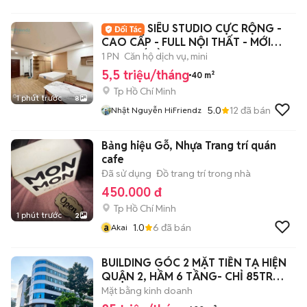
SIÊU STUDIO CỰC RỘNG -
CAO CẤP - FULL NỘI THẤT - MỚI
100% KẾ ĐẦM SEN
1 PN
Căn hộ dịch vụ, mini
5,5 triệu/tháng
40 m²
Tp Hồ Chí Minh
1 phút trước
8
5.0
12
đã bán
Nhật Nguyễn HiFriendz
Bảng hiệu Gỗ, Nhựa Trang trí quán
cafe
Đã sử dụng
Đồ trang trí trong nhà
450.000 đ
Tp Hồ Chí Minh
1 phút trước
2
a
1.0
6
đã bán
Akai
BUILDING GÓC 2 MẶT TIỀN TẠ HIỆN
QUẬN 2, HẦM 6 TẦNG- CHỈ 85TR
600M2
Mặt bằng kinh doanh