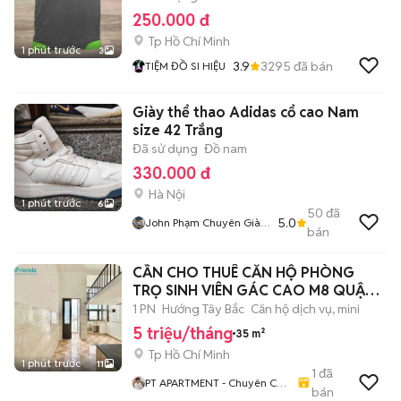
250.000 đ
Tp Hồ Chí Minh
1 phút trước
3
3.9
3295
đã bán
TIỆM ĐỒ SI HIỆU
Giày thể thao Adidas cổ cao Nam
size 42 Trắng
Đã sử dụng
Đồ nam
330.000 đ
Hà Nội
1 phút trước
6
50
đã
5.0
John Phạm Chuyên Giày
bán
2hand
CẦN CHO THUÊ CĂN HỘ PHÒNG
TRỌ SINH VIÊN GÁC CAO M8 QUẬN
8
1 PN
Hướng Tây Bắc
Căn hộ dịch vụ, mini
5 triệu/tháng
35 m²
Tp Hồ Chí Minh
1 phút trước
11
1
đã
PT APARTMENT - Chuyên Cho
bán
Thuê Phòng Trọ, Căn Hộ Dịch