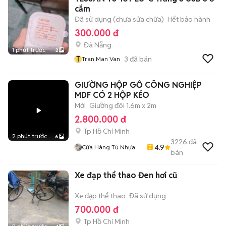
cắm
Đã sử dụng (chưa sửa chữa)
Hết bảo hành
300.000 đ
Đà Nẵng
1 phút trước
2
T
3
đã bán
Tran Man Van
GIƯỜNG HỘP GỖ CÔNG NGHIỆP
MDF CÓ 2 HỘP KÉO
Mới
Giường đôi 1.6m x 2m
2.800.000 đ
Tp Hồ Chí Minh
2 phút trước
6
3226
đã
4.9
Cửa Hàng Tủ Nhựa
bán
Đài Loan Hoàng
Quân
Xe đạp thể thao Đen hơi cũ
Xe đạp thể thao
Đã sử dụng
700.000 đ
Tp Hồ Chí Minh