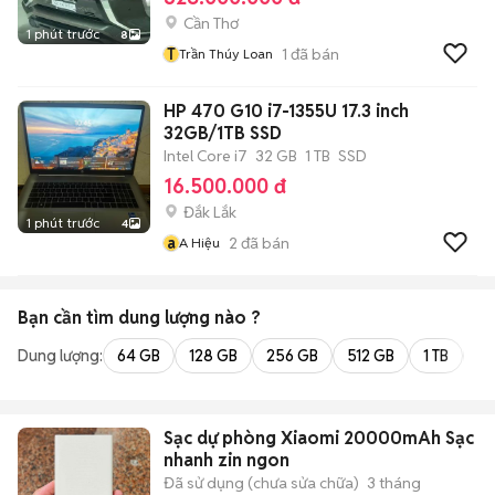
Cần Thơ
1 phút trước
8
T
1
đã bán
Trần Thúy Loan
HP 470 G10 i7-1355U 17.3 inch
32GB/1TB SSD
Intel Core i7
32 GB
1 TB
SSD
16.500.000 đ
Đắk Lắk
1 phút trước
4
a
2
đã bán
A Hiệu
Bạn cần tìm
dung lượng
nào ?
Dung lượng:
64 GB
128 GB
256 GB
512 GB
1 TB
2 
Sạc dự phòng Xiaomi 20000mAh Sạc
nhanh zin ngon
Đã sử dụng (chưa sửa chữa)
3 tháng