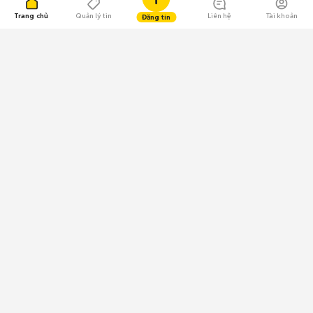
Trang chủ
Quản lý tin
Liên hệ
Tài khoản
Đăng tin
109.000 Bình chọn
Tải ứng dụng Chợ Tốt
Về Chợ Tốt
Quy chế sàn
Chính sách bảo mật
Giải quyết tranh chấp
CÔNG TY TNHH CHỢ TỐT - Người đại diện theo pháp luật:
Nguyễn Trọng Tấn; GPDKKD: 0312120782 do Sở KH & ĐT TP.HCM cấp ngày
11/01/2013;
GPMXH: 185/GP-BTTTT do Bộ Thông tin và Truyền thông
cấp ngày 09/07/2024 - Chịu trách nhiệm