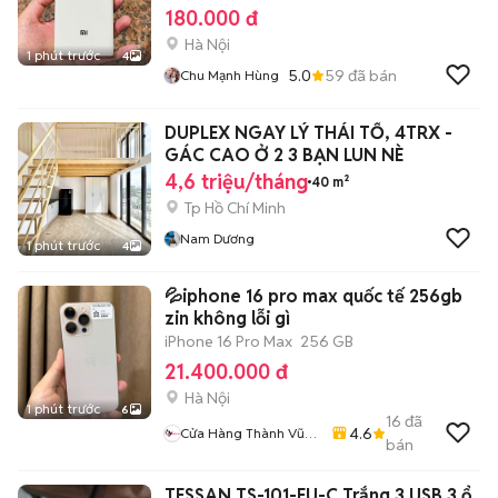
180.000 đ
Hà Nội
1 phút trước
4
5.0
59
đã bán
Chu Mạnh Hùng
DUPLEX NGAY LÝ THÁI TỔ, 4TRX -
GÁC CAO Ở 2 3 BẠN LUN NÈ
4,6 triệu/tháng
40 m²
Tp Hồ Chí Minh
Nam Dương
1 phút trước
4
💦iphone 16 pro max quốc tế 256gb
zin không lỗi gì
iPhone 16 Pro Max
256 GB
21.400.000 đ
Hà Nội
1 phút trước
6
16
đã
4.6
Cửa Hàng Thành Vũ
bán
Mobile
TESSAN TS-101-EU-C Trắng 3 USB 3 ổ