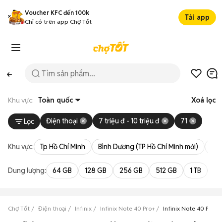
Voucher KFC đến 100k
Tải app
Chỉ có trên app Chợ Tốt
Khu vực:
Toàn quốc
Xoá lọc
Điện thoại
7 triệu đ - 10 triệu đ
71
Lọc
Khu vực:
Tp Hồ Chí Minh
Bình Dương (TP Hồ Chí Minh mới)
Bà 
Dung lượng:
64 GB
128 GB
256 GB
512 GB
1 TB
2 
Chợ Tốt
Điện thoại
Infinix
Infinix Note 40 Pro+
Infinix Note 40 Pro+ g