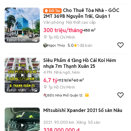
Vụ Tại TP.HCM
Cho Thuê Tòa Nhà - GÓC
2MT 369B Nguyễn Trãi, Quận 1
Văn phòng
Nội thất cao cấp
300 triệu/tháng
450 m²
Tp Hồ Chí Minh
1 phút trước
4
5.0
1
đã bán
Ngọc Thúy
Siêu Phẩm 4 tầng Hồ Cái Koi Hẻm
nhựa 7m Thạnh Xuân 25
4 PN
Nhà ngõ, hẻm
6,7 tỷ
112 tr/m²
60 m²
Tp Hồ Chí Minh
1 phút trước
11
BĐS Nhà Phố Quận 12
Mitsubishi Xpander 2021 Số sàn Nâu
2021
90.000 km
Xăng
Số sàn
328.000.000 đ