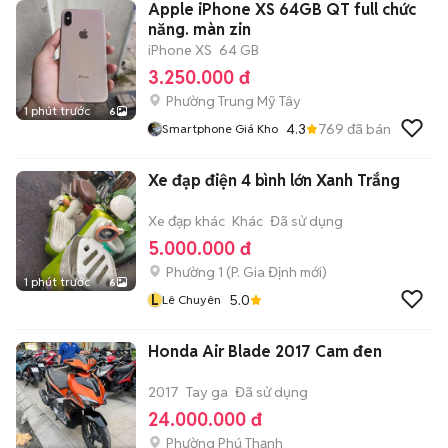
Apple iPhone XS 64GB QT full chức
năng. màn zin
iPhone XS
64 GB
3.250.000 đ
Phường Trung Mỹ Tây
1 phút trước
6
4.3
769
đã bán
Smartphone Giá Kho
Xe đạp điện 4 bình lớn Xanh Trắng
Xe đạp khác
Khác
Đã sử dụng
5.000.000 đ
Phường 1
(
P. Gia Định
mới)
1 phút trước
6
L
5.0
Lê Chuyên
Honda Air Blade 2017 Cam đen
2017
Tay ga
Đã sử dụng
24.000.000 đ
Phường Phú Thạnh