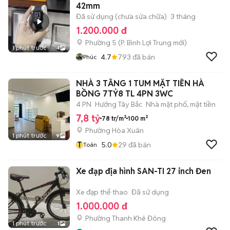
42mm
Đã sử dụng (chưa sửa chữa)
3 tháng
1.200.000 đ
Phường 5
(
P. Bình Lợi Trung
mới)
1 phút trước
4
4.7
793
đã bán
Phúc
NHÀ 3 TẦNG 1 TUM MẶT TIỀN HÀ
BỒNG 7TỶ8 TL 4PN 3WC
4 PN
Hướng Tây Bắc
Nhà mặt phố, mặt tiền
7,8 tỷ
78 tr/m²
100 m²
Phường Hòa Xuân
1 phút trước
9
T
5.0
29
đã bán
Toán
Xe đạp địa hình SAN-TI 27 inch Đen
Xe đạp thể thao
Đã sử dụng
1.000.000 đ
Phường Thanh Khê Đông
1 phút trước
1