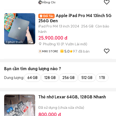
Hồng Chi
Apple iPad Pro M4 13inch 5G
256G Đen
iPad Pro M4 13 inch 2024
256 GB
Còn bảo
hành
25.900.000 đ
1 phút trước
4
Phường 10
(
P. Vườn Lài
mới)
5.0
97
đã bán
MIKI STORE
Bạn cần tìm
dung lượng
nào ?
Dung lượng:
64 GB
128 GB
256 GB
512 GB
1 TB
2 
Thẻ nhớ Lexar 64GB, 128GB Nhanh
Đã sử dụng (chưa sửa chữa)
800.000 đ