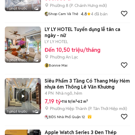
Phường 8
(
P. Chánh Hưng
mới)
1 phút trước
1
4.8
4
đã bán
Shop Cam Và Thẻ
LY LY HOTEL Tuyển dụng lễ tân ca
ngày - nữ
LY LY HOTEL
Đến 10,50 triệu/tháng
Phường An Lạc
1 phút trước
1
B
Bonnie Mai
Siêu Phẩm 3 Tầng Có Thang Máy Hẻm
nhựa 6m Thông Lê Văn Khương
4 PN
Nhà ngõ, hẻm
7,19 tỷ
116 tr/m²
62 m²
Phường Hiệp Thành
(
P. Tân Thới Hiệp
mới)
1 phút trước
11
BĐS Nhà Phố Quận 12
Apple Watch Series 3 Đen Thép