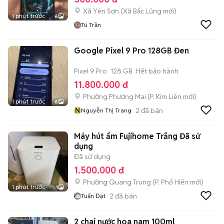
Xã Yên Sơn
(
Xã Bắc Lũng
mới)
1 phút trước
6
Tú Trần
Google Pixel 9 Pro 128GB Đen
Pixel 9 Pro
128 GB
Hết bảo hành
11.800.000 đ
Phường Phương Mai
(
P. Kim Liên
mới)
1 phút trước
6
N
2
đã bán
Nguyễn Thị Trang
Máy hút ẩm Fujihome Trắng Đã sử
dụng
Đã sử dụng
1.500.000 đ
Phường Quang Trung
(
P. Phố Hiến
mới)
1 phút trước
1
2
đã bán
Tuấn Đạt
2 chai nước hoa nam 100ml