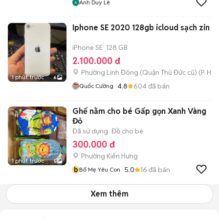
Anh Duy Lê
Iphone SE 2020 128gb icloud sạch zin 
iPhone SE
128 GB
2.100.000 đ
Phường Linh Đông (Quận Thủ Đức cũ)
(
P. Hiệ
1 phút trước
6
4.8
604
đã bán
Quốc Cường
Ghế nằm cho bé Gấp gọn Xanh Vàng
Đỏ
Đã sử dụng
Đồ cho bé
300.000 đ
Phường Kiến Hưng
1 phút trước
5
b
5.0
16
đã bán
Bố Mẹ Yêu Con
Xem thêm