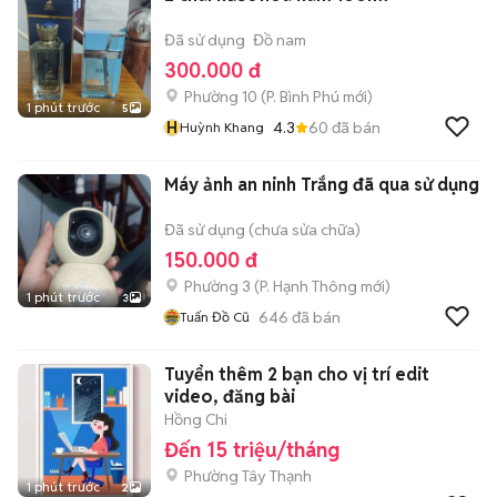
Đã sử dụng
Đồ nam
300.000 đ
Phường 10
(
P. Bình Phú
mới)
1 phút trước
5
H
4.3
60
đã bán
Huỳnh Khang
Máy ảnh an ninh Trắng đã qua sử dụng
Đã sử dụng (chưa sửa chữa)
150.000 đ
Phường 3
(
P. Hạnh Thông
mới)
1 phút trước
3
646
đã bán
Tuấn Đồ Cũ
Tuyển thêm 2 bạn cho vị trí edit
video, đăng bài
Hồng Chi
Đến 15 triệu/tháng
Phường Tây Thạnh
1 phút trước
2