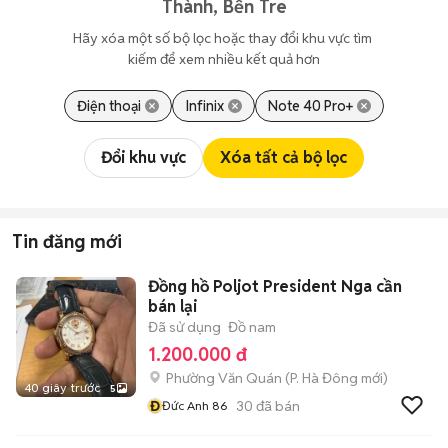
Thành, Bến Tre
Hãy xóa một số bộ lọc hoặc thay đổi khu vực tìm 
kiếm để xem nhiều kết quả hơn
Điện thoại
Infinix
Note 40 Pro+
Đổi khu vực
Xóa tất cả bộ lọc
Tin đăng mới
Đồng hồ Poljot President Nga cần
bán lại
Đã sử dụng
Đồ nam
1.200.000 đ
Phường Văn Quán
(
P. Hà Đông
mới)
40 giây trước
5
Đ
30
đã bán
Đức Anh 86