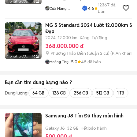
1 phút trước
5
12367
đã
4.6
Cửa Hàng
bán
Tuanduy
MG 5 Standard 2024 Lướt 12.000km Siu
Đẹp
2024
12.000 km
Xăng
Tự động
368.000.000 đ
Phường Thảo Điền (Quận 2 cũ)
(
P. An Khánh
m
1 phút trước
10
5.0
48
đã bán
Hoàng Thọ
Bạn cần tìm
dung lượng
nào ?
Dung lượng:
64 GB
128 GB
256 GB
512 GB
1 TB
2 
Samsung J8 Tím Đã thay màn hình
Galaxy J8
32 GB
Hết bảo hành
500.000 đ