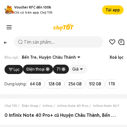
Voucher KFC đến 100k
Tải app
Chỉ có trên app Chợ Tốt
Khu vực:
Bến Tre, Huyện Châu Thành
Xoá lọc
Điện thoại
71
Giá
Lọc
Dung lượng:
64 GB
128 GB
256 GB
512 GB
1 TB
2 
Chợ Tốt
Điện thoại
Infinix
Infinix Note 40 Pro+
Infinix Note 40 Pro+ 
0 Infinix Note 40 Pro+ cũ Huyện Châu Thành, Bến Tre đẹp