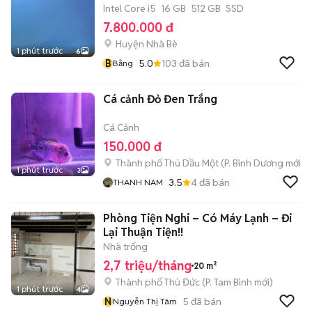
Intel Core i5
16 GB
512 GB
SSD
7.800.000 đ
Huyện Nhà Bè
1 phút trước
6
B
5.0
103
đã bán
Bằng
Cá cảnh Đỏ Đen Trắng
Cá Cảnh
150.000 đ
Thành phố Thủ Dầu Một
(
P. Bình Dương
mới)
1 phút trước
3
3.5
4
đã bán
THANH NAM
Phòng Tiện Nghi – Có Máy Lạnh – Đi
Lại Thuận Tiện!!
Nhà trống
2,7 triệu/tháng
20 m²
Thành phố Thủ Đức
(
P. Tam Bình
mới)
1 phút trước
4
N
5
đã bán
Nguyễn Thị Tâm