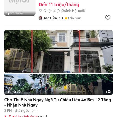
Đến 11 triệu/tháng
Quận 4
(
P. Khánh Hội
mới)
1 phút trước
5.0
1
đã bán
Thảo Hiền
Tin nổi bật
5
Cho Thuê Nhà Ngay Ngã Tư Chiêu Liêu 4x15m - 2 Tầng
- Nhận Nhà Ngay
3 PN
Nhà ngõ, hẻm