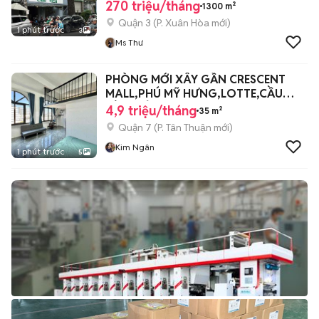
270 triệu/tháng
1300 m²
Quận 3
(
P. Xuân Hòa
mới)
1 phút trước
3
Ms Thư
PHÒNG MỚI XÂY GẦN CRESCENT
MALL,PHÚ MỸ HƯNG,LOTTE,CẦU
KÊNH TẺ,UFM,TDTU
4,9 triệu/tháng
35 m²
Quận 7
(
P. Tân Thuận
mới)
Kim Ngân
1 phút trước
5