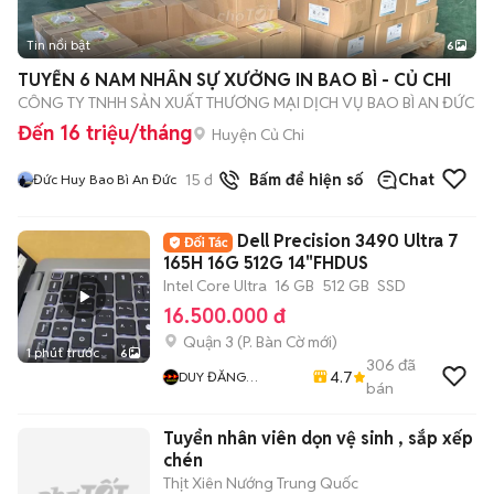
Tin nổi bật
6
+
2
TUYỂN 6 NAM NHÂN SỰ XƯỞNG IN BAO BÌ - CỦ CHI
CÔNG TY TNHH SẢN XUẤT THƯƠNG MẠI DỊCH VỤ BAO BÌ AN ĐỨC
Đến 16 triệu/tháng
Huyện Củ Chi
15
đã bán
Bấm để hiện số
Chat
Đức Huy Bao Bì An Đức
Dell Precision 3490 Ultra 7
165H 16G 512G 14"FHDUS
Intel Core Ultra
16 GB
512 GB
SSD
16.500.000 đ
Quận 3
(
P. Bàn Cờ
mới)
1 phút trước
6
306
đã
4.7
DUY ĐĂNG
bán
COMPUTER
Tuyển nhân viên dọn vệ sinh , sắp xếp
chén
Thịt Xiên Nướng Trung Quốc