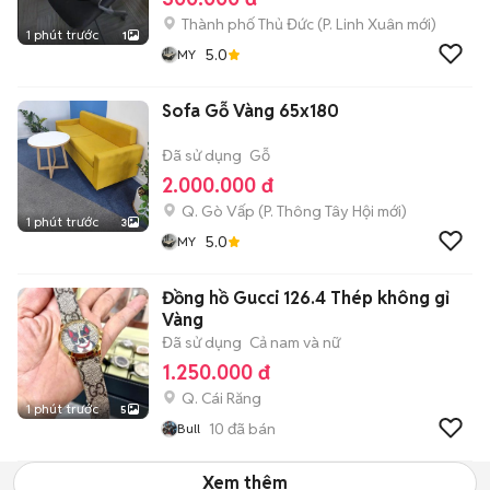
Thành phố Thủ Đức
(
P. Linh Xuân
mới)
1 phút trước
1
5.0
MY
Sofa Gỗ Vàng 65x180
Đã sử dụng
Gỗ
2.000.000 đ
Q. Gò Vấp
(
P. Thông Tây Hội
mới)
1 phút trước
3
5.0
MY
Đồng hồ Gucci 126.4 Thép không gỉ
Vàng
Đã sử dụng
Cả nam và nữ
1.250.000 đ
Q. Cái Răng
1 phút trước
5
10
đã bán
Bull
Xem thêm