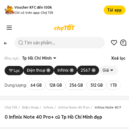
Voucher KFC đến 100k
Tải app
Chỉ có trên app Chợ Tốt
Khu vực:
Tp Hồ Chí Minh
Xoá lọc
Điện thoại
Infinix
2567
Giá
Lọc
Dung lượng:
64 GB
128 GB
256 GB
512 GB
1 TB
2 
Chợ Tốt
Điện thoại
Infinix
Infinix Note 40 Pro+
Infinix Note 40 Pro+ 
0 Infinix Note 40 Pro+ cũ Tp Hồ Chí Minh đẹp