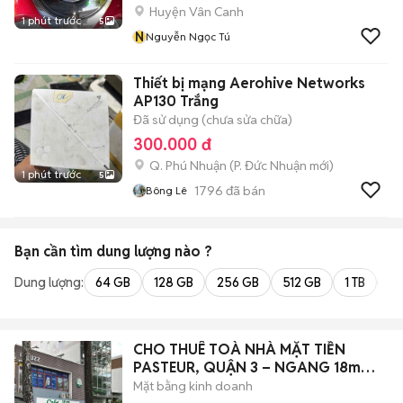
Huyện Vân Canh
1 phút trước
5
N
Nguyễn Ngọc Tú
Thiết bị mạng Aerohive Networks
AP130 Trắng
Đã sử dụng (chưa sửa chữa)
300.000 đ
Q. Phú Nhuận
(
P. Đức Nhuận
mới)
1 phút trước
5
1796
đã bán
Bông Lê
Bạn cần tìm
dung lượng
nào ?
Dung lượng:
64 GB
128 GB
256 GB
512 GB
1 TB
2 
CHO THUÊ TOÀ NHÀ MẶT TIỀN
PASTEUR, QUẬN 3 – NGANG 18m
DTSD ~1300M2
Mặt bằng kinh doanh