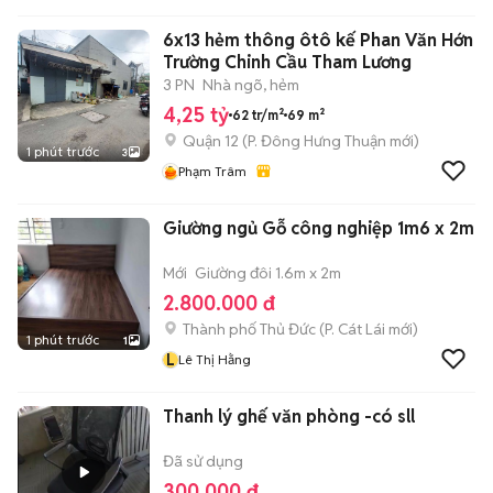
6x13 hẻm thông ôtô kế Phan Văn Hớn
Trường Chinh Cầu Tham Lương
3 PN
Nhà ngõ, hẻm
4,25 tỷ
62 tr/m²
69 m²
Quận 12
(
P. Đông Hưng Thuận
mới)
1 phút trước
3
Phạm Trâm
Giường ngủ Gỗ công nghiệp 1m6 x 2m
Mới
Giường đôi 1.6m x 2m
2.800.000 đ
Thành phố Thủ Đức
(
P. Cát Lái
mới)
1 phút trước
1
L
Lê Thị Hằng
Thanh lý ghế văn phòng -có sll
Đã sử dụng
300.000 đ