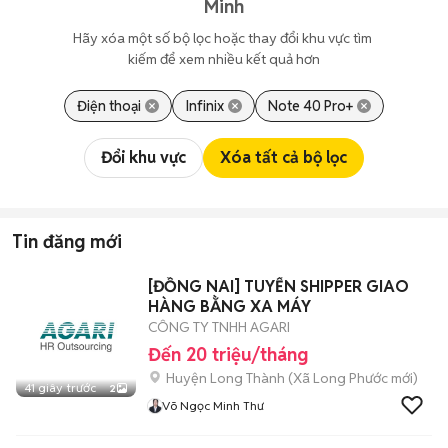
Minh
Hãy xóa một số bộ lọc hoặc thay đổi khu vực tìm 
kiếm để xem nhiều kết quả hơn
Điện thoại
Infinix
Note 40 Pro+
Đổi khu vực
Xóa tất cả bộ lọc
Tin đăng mới
[ĐỒNG NAI] TUYỂN SHIPPER GIAO
HÀNG BẰNG XA MÁY
CÔNG TY TNHH AGARI
Đến 20 triệu/tháng
Huyện Long Thành
(
Xã Long Phước
mới)
41 giây trước
2
Võ Ngọc Minh Thư