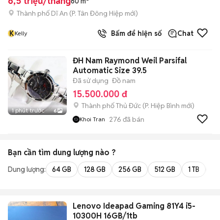
6,5 triệu/tháng
60 m²
Thành phố Dĩ An
(
P. Tân Đông Hiệp
mới)
K
Bấm để hiện số
Chat
Kelly
ĐH Nam Raymond Weil Parsifal
Automatic Size 39.5
Đã sử dụng
Đồ nam
15.500.000 đ
Thành phố Thủ Đức
(
P. Hiệp Bình
mới)
1 phút trước
6
276
đã bán
Khoi Tran
Bạn cần tìm
dung lượng
nào ?
Dung lượng:
64 GB
128 GB
256 GB
512 GB
1 TB
2 
Lenovo Ideapad Gaming 81Y4 i5-
10300H 16GB/1tb