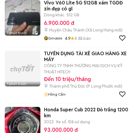
Vivo V60 Lite 5G 512GB xám TGDĐ
zin đẹp có gl
Dòng khác
512 GB
6.900.000 đ
Huyện Châu Thành
(
Xã Long Hưng
mới)
1 phút trước
6
Q
4.9
4
đã bán
Qmobile
TUYỂN DỤNG TÀI XẾ GIAO HÀNG XE
MÁY
CÔNG TY TNHH THƯƠNG MẠI DỊCH VỤ KỸ
THUẬT HITECH
Đến 10 triệu/tháng
1 phút trước
Thành phố Thủ Đức
(
P. Long Phước
mới)
Hồng Cẩm
Honda Super Cub 2022 Đỏ trắng 1200
km
2022
Xe số
Đã sử dụng
93.000.000 đ