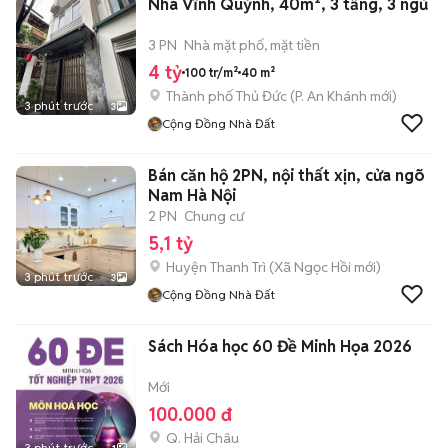
Nhà Vĩnh Quỳnh, 40m², 3 tầng, 3 ngủ
3 PN
Nhà mặt phố, mặt tiền
4 tỷ
100 tr/m²
40 m²
Thành phố Thủ Đức
(
P. An Khánh
mới)
3 phút trước
3
Cộng Đồng Nhà Đất
Bán căn hộ 2PN, nội thất xịn, cửa ngõ
Nam Hà Nội
2 PN
Chung cư
5,1 tỷ
Huyện Thanh Trì
(
Xã Ngọc Hồi
mới)
3 phút trước
3
Cộng Đồng Nhà Đất
Sách Hóa học 60 Đề Minh Họa 2026
Mới
100.000 đ
Q. Hải Châu
3 phút trước