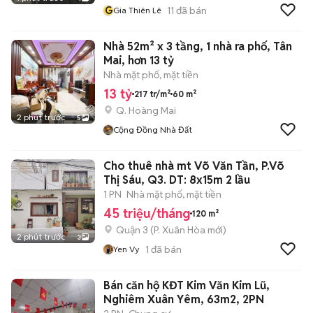
G
11
đã bán
Gia Thiên Lê
Nhà 52m² x 3 tầng, 1 nhà ra phố, Tân
Mai, hơn 13 tỷ
Nhà mặt phố, mặt tiền
13 tỷ
217 tr/m²
60 m²
Q. Hoàng Mai
2 phút trước
5
Cộng Đồng Nhà Đất
Cho thuê nhà mt Võ Văn Tần, P.Võ
Thị Sáu, Q3. DT: 8x15m 2 lầu
1 PN
Nhà mặt phố, mặt tiền
45 triệu/tháng
120 m²
Quận 3
(
P. Xuân Hòa
mới)
2 phút trước
3
1
đã bán
Yen Vy
Bán căn hộ KĐT Kim Văn Kim Lũ,
Nghiêm Xuân Yêm, 63m2, 2PN