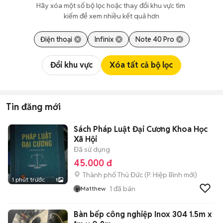
Hãy xóa một số bộ lọc hoặc thay đổi khu vực tìm 
kiếm để xem nhiều kết quả hơn
Điện thoại
Infinix
Note 40 Pro
Đổi khu vực
Xóa tất cả bộ lọc
Tin đăng mới
Sách Pháp Luật Đại Cương Khoa Học
Xã Hội
Đã sử dụng
45.000 đ
Thành phố Thủ Đức
(
P. Hiệp Bình
mới)
1 phút trước
1
1
đã bán
Matthew
Bàn bếp công nghiệp Inox 304 1.5m x