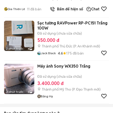
G
11
đã bán
Bấm để hiện số
Chat
Gia Thiên Lê
Sạc tường RAVPower RP-PC151 Trắng
100W
Đã sử dụng (chưa sửa chữa)
550.000 đ
Thành phố Thủ Đức
(
P. An Khánh
mới)
2 phút trước
4
4.6
175
đã bán
Jack Black
Máy ảnh Sony WX350 Trắng
Đã sử dụng (chưa sửa chữa)
3.400.000 đ
Thành phố Mỹ Tho
(
P. Đạo Thạnh
mới)
3 phút trước
5
Băng Hạ