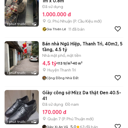
1m x 0.8m
Đã sử dụng
1.000.000 đ
Q. Phú Nhuận
(
P. Cầu Kiệu
mới)
1 phút trước
1
G
11
đã bán
Gia Thiên Lê
Bán nhà Ngũ Hiệp, Thanh Trì, 40m2, 5
tầng, 4.5 tỷ
Nhà mặt phố, mặt tiền
4,5 tỷ
113 tr/m²
40 m²
Huyện Thanh Trì
1 phút trước
5
Cộng Đồng Nhà Đất
Giày công sở Mizz Da thật Đen 40.5-
41
Đã sử dụng
Đồ nam
170.000 đ
Quận 7
(
P. Phú Thuận
mới)
1 phút trước
6
5.0
63
đã bán
Giày Xi An Vũ