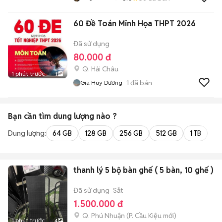
60 Đề Toán Minh Họa THPT 2026
Đã sử dụng
80.000 đ
Q. Hải Châu
1 phút trước
1
1
đã bán
Gia Huy Dương
Bạn cần tìm
dung lượng
nào ?
Dung lượng:
64 GB
128 GB
256 GB
512 GB
1 TB
2 
thanh lý 5 bộ bàn ghế ( 5 bàn, 10 ghế )
Đã sử dụng
Sắt
1.500.000 đ
Q. Phú Nhuận
(
P. Cầu Kiệu
mới)
1 phút trước
4