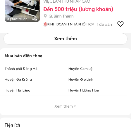
VIỆC LÀM THU NHẬP CAO
Đến 500 triệu (lương khoán)
Q. Bình Thạnh
3 phút trước
6
1
đã bán
KINH DOANH NHÀ PHỐ HCM
Xem thêm
Mua bán điện thoại
Thành phố Đông Hà
Huyện Cam Lộ
Huyện Đa Krông
Huyện Gio Linh
Huyện Hải Lăng
Huyện Hướng Hóa
Xem thêm
Tiện ích