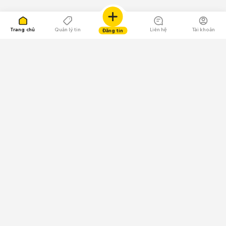
Trang chủ
Quản lý tin
Liên hệ
Tài khoản
Đăng tin
109.000 Bình chọn
Tải ứng dụng Chợ Tốt
Về Chợ Tốt
Quy chế sàn
Chính sách bảo mật
Giải quyết tranh chấp
CÔNG TY TNHH CHỢ TỐT - Người đại diện theo pháp luật:
Nguyễn Trọng Tấn; GPDKKD: 0312120782 do Sở KH & ĐT TP.HCM cấp ngày
11/01/2013;
GPMXH: 185/GP-BTTTT do Bộ Thông tin và Truyền thông
cấp ngày 09/07/2024 - Chịu trách nhiệm
nội dung: Trần Hoàng Ly.
Chính sách sử dụng