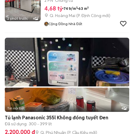
2 PN
Chung cư
4,68 tỷ
74 tr/m²
63 m²
Q. Hoàng Mai
(
P. Định Công
mới)
2 phút trước
4
Cộng Đồng Nhà Đất
Tin nổi bật
4
Tủ lạnh Panasonic 355l Không đóng tuyết Đen
Đã sử dụng
300 - 399 lít
2.200.000 đ
Q. Phú Nhuận
(
P. Cầu Kiệu
mới)