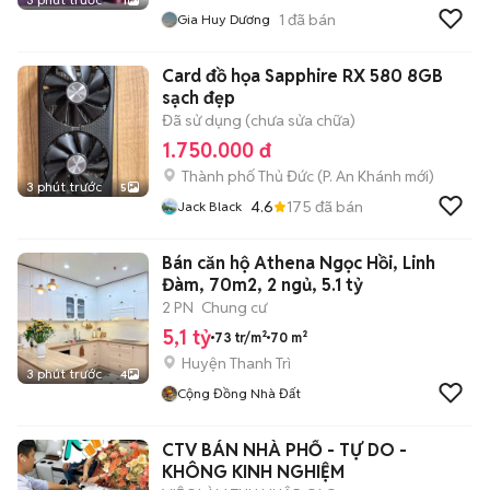
1
1
đã bán
Gia Huy Dương
Card đồ họa Sapphire RX 580 8GB
sạch đẹp
Đã sử dụng (chưa sửa chữa)
1.750.000 đ
Thành phố Thủ Đức
(
P. An Khánh
mới)
3 phút trước
5
4.6
175
đã bán
Jack Black
Bán căn hộ Athena Ngọc Hồi, Linh
Đàm, 70m2, 2 ngủ, 5.1 tỷ
2 PN
Chung cư
5,1 tỷ
73 tr/m²
70 m²
Huyện Thanh Trì
3 phút trước
4
Cộng Đồng Nhà Đất
CTV BÁN NHÀ PHỐ - TỰ DO -
KHÔNG KINH NGHIỆM