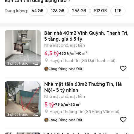
Bạn cần tìm
dung lượng
nào ?
Dung lượng:
64 GB
128 GB
256 GB
512 GB
1 TB
2 
Bán nhà 40m2 Vĩnh Quỳnh, Thanh Trì,
5 tầng, giá 6.5 tỷ
Nhà mặt phố, mặt tiền
6,5 tỷ
163 tr/m²
40 m²
Huyện Thanh Trì
(
Xã Đại Thanh
mới)
3 phút trước
4
Cộng Đồng Nhà Đất
Nhà mặt tiền 63m2 Thường Tín, Hà
Nội - 5 tỷ nhỉnh
Nhà mặt phố, mặt tiền
5 tỷ
79 tr/m²
63 m²
Huyện Thường Tín
(
Xã Hồng Vân
mới)
3 phút trước
3
Cộng Đồng Nhà Đất