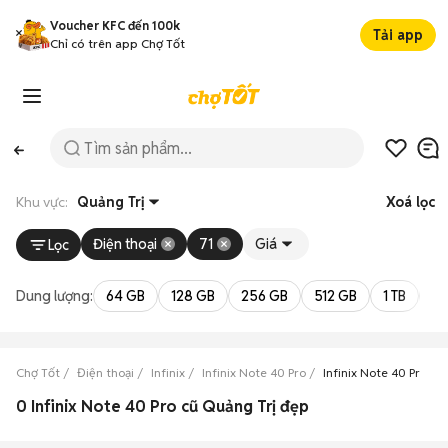
Voucher KFC đến 100k
Tải app
Chỉ có trên app Chợ Tốt
Khu vực:
Quảng Trị
Xoá lọc
Điện thoại
71
Giá
Lọc
Dung lượng:
64 GB
128 GB
256 GB
512 GB
1 TB
2 
Chợ Tốt
Điện thoại
Infinix
Infinix Note 40 Pro
Infinix Note 40 Pro Qu
0 Infinix Note 40 Pro cũ Quảng Trị đẹp