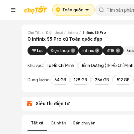
Toàn quốc
Chợ Tốt
Điện thoại
Infinix
Infinix S5 Pro
0 Infinix S5 Pro cũ Toàn quốc đẹp
Lọc
Điện thoại
Infinix
3118
Giá
Khu vực:
Tp Hồ Chí Minh
Bình Dương (TP Hồ Chí Minh
Dung lượng:
64 GB
128 GB
256 GB
512 GB
Siêu thị điện tử
Tất cả
Cá nhân
Bán chuyên