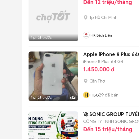
Đến 12 triệu/tháng
Tp Hồ Chí Minh
HR Bích Liên
1 phút trước
Apple iPhone 8 Plus 6
iPhone 8 Plus
64 GB
1.450.000 đ
Cần Thơ
H
29
đã bán
HBO
1 phút trước
6
🚀 SONIC GROUP TUYỂ
CÔNG TY TNHH SONIC GRO
Đến 15 triệu/tháng