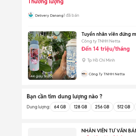
Thương lượng
1
đã bán
Delivery Danang
Công ty TNHH Netta
Đến 14 triệu/tháng
Tp Hồ Chí Minh
Công Ty TNHH Netta
44 giây trước
5
Bạn cần tìm
dung lượng
nào ?
Dung lượng:
64 GB
128 GB
256 GB
512 GB
NHÂN VIÊN TƯ VẤN BÁ