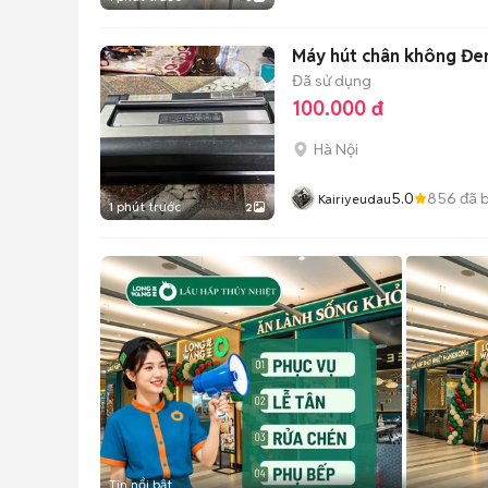
Máy hút chân không Đe
Đã sử dụng
100.000 đ
Hà Nội
5.0
856
đã 
Kairiyeudau
1 phút trước
2
Tin nổi bật