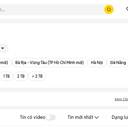
 mới)
Bà Rịa - Vũng Tàu (TP Hồ Chí Minh mới)
Hà Nội
Đà Nẵng
1 TB
2 TB
> 2 TB
Xem Cử
Tin có video
Tin mới nhất
Dạng lư