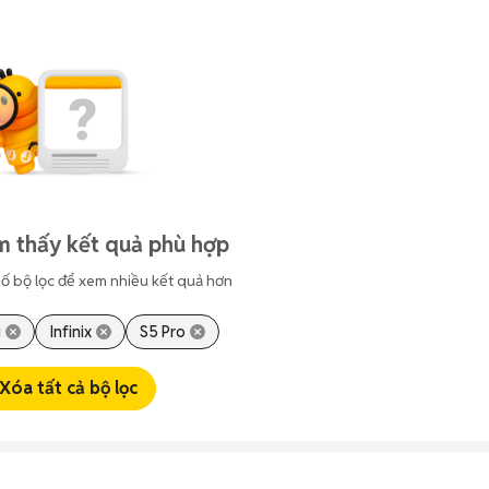
m thấy kết quả phù hợp
ố bộ lọc để xem nhiều kết quả hơn
i
Infinix
S5 Pro
Xóa tất cả bộ lọc