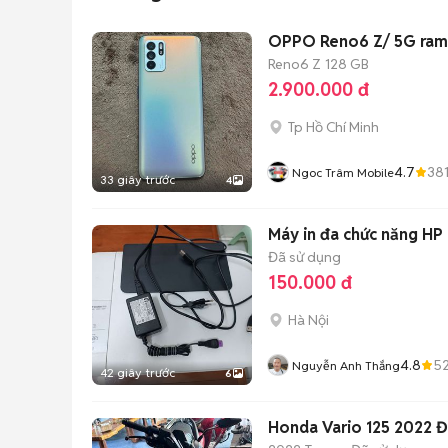
OPPO 
Reno6 Z
128 GB
2.900.000 đ
Tp Hồ Chí Minh
4.7
38
Ngoc Trâm Mobile
33 giây trước
4
Máy in đa chức năng HP
Đã sử dụng
150.000 đ
Hà Nội
4.8
5
Nguyễn Anh Thắng
42 giây trước
6
Honda Vario 125 2022 