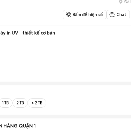
Đà
Bấm để hiện số
Chat
Tuyển nhân viên đứng máy in UV - thiết kế cơ bản
1 TB
2 TB
> 2 TB
N HÀNG QUẬN 1