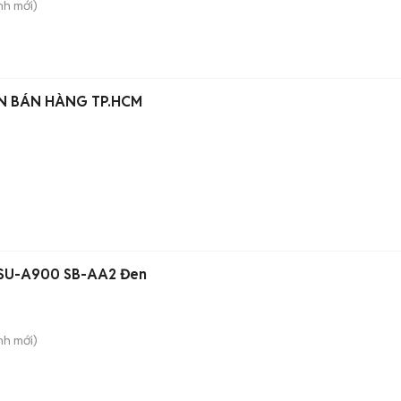
nh
mới)
ÊN BÁN HÀNG TP.HCM
s SU-A900 SB-AA2 Đen
nh
mới)