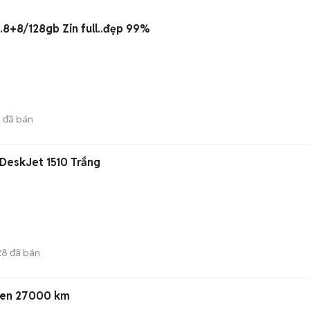
Reno6 Z/ 5G ram.8+8/128gb Zin full..đẹp 99%
1
đã bán
 DeskJet 1510 Trắng
28
đã bán
Đen 27000 km