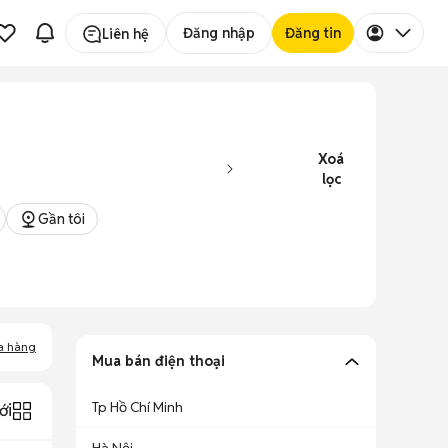
Đăng nhập
Đăng tin
Liên hệ
Xoá
lọc
Gần tôi
a hàng
Mua bán điện thoại
Tp Hồ Chí Minh
ới