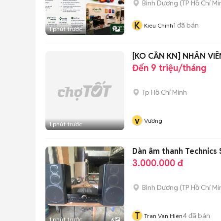
Bình Dương
(
TP Hồ Chí Mi
K
1
đã bán
Kieu Chinh
1 phút trước
1
[KO CẦN KN] NHÂN VI
Đến 9 triệu/tháng
Tp Hồ Chí Minh
v
Vương
1 phút trước
Dàn âm thanh Technic
3.000.000 đ
Bình Dương
(
TP Hồ Chí Mi
T
4
đã bán
Tran Van Hien
1 phút trước
6