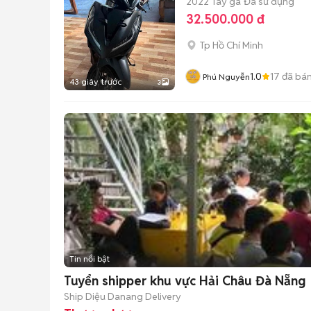
2022
Tay ga
Đã sử dụng
32.500.000 đ
Tp Hồ Chí Minh
1.0
17
đã bá
Phú Nguyễn
43 giây trước
3
Tin nổi bật
Tuyển shipper khu vực Hải Châu Đà Nẵng
Ship Diệu Danang Delivery