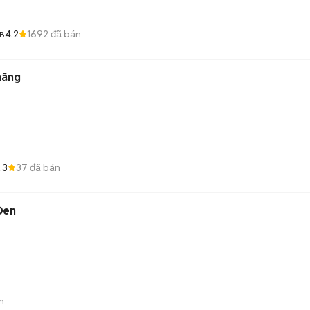
4.2
1692
đã bán
1B
hãng
.3
37
đã bán
Đen
n