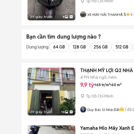
Tp Hồ Chí Minh
4.5
4
XE MÁY HẢI THANH
39 giây trước
9
Bạn cần tìm
dung lượng
nào ?
Dung lượng:
64 GB
128 GB
256 GB
512 GB
THẠNH MỸ LỢI Q2 NHÀ 
4 PN
Nhà ngõ, hẻm
9,9 tỷ
165 tr/m²
60 m²
Tp Hồ Chí Minh
1
đã 
Duy Bác Sĩ Nhà Đất
39 giây trước
10
Yamaha Mio Mây Xanh Đ