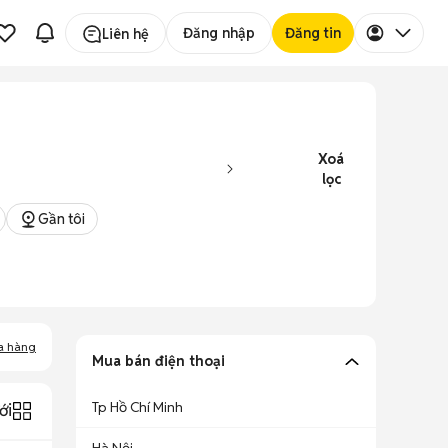
Đăng nhập
Đăng tin
Liên hệ
Xoá
lọc
Gần tôi
a hàng
Mua bán điện thoại
Tp Hồ Chí Minh
ới