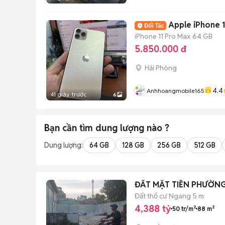
Apple iPhone 
iPhone 11 Pro Max
64 GB
5.850.000 đ
Hải Phòng
4.4
Anhhoangmobile165
41 giây trước
6
Bạn cần tìm
dung lượng
nào ?
Dung lượng:
64 GB
128 GB
256 GB
512 GB
ĐẤT MẶT TIỀN PHƯỜNG 
Đất thổ cư
Ngang 5 m
4,388 tỷ
50 tr/m²
88 m²