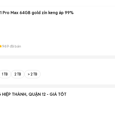
11 Pro Max 64GB gold zin keng áp 99%
969
đã bán
1 TB
2 TB
> 2 TB
HIỆP THÀNH, QUẬN 12 - GIÁ TỐT