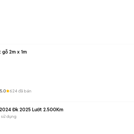
t gỗ 2m x 1m
5.0
624
đã bán
 2024 Đk 2025 Lướt 2.500Km
 sử dụng