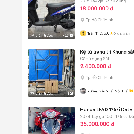
2018
Tay ga
Đã sử dụng
18.000.000 đ
Tp Hồ Chí Minh
t
5.0
6
đã bán
Trần Thức
39 giây trước
4
Kệ tủ trang trí Khung sắ
Đã sử dụng
Sắt
2.400.000 đ
Tp Hồ Chí Minh
Xưởng Sản Xuất Nội Thất
39 giây trước
2
Honda LEAD 125Fi Date
2024
Tay ga
100 - 175 cc
Đã
35.000.000 đ