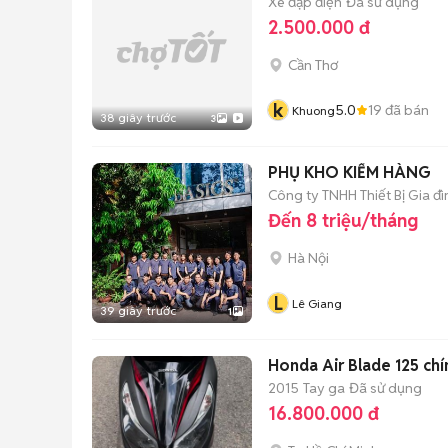
Xe đạp điện
Đã sử dụng
2.500.000 đ
Cần Thơ
k
5.0
19
đã bán
Khuong
38 giây trước
3
PHỤ KHO KIỂM HÀNG
Công ty TNHH Thiết Bị Gia đ
Đến 8 triệu/tháng
Hà Nội
L
Lê Giang
39 giây trước
1
Honda Air Blade 125 chí
2015
Tay ga
Đã sử dụng
16.800.000 đ