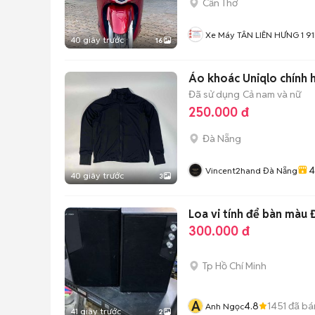
Cần Thơ
Xe Máy TÂN LIÊN HƯNG 1 9
40 giây trước
16
Áo khoác Uniqlo chính 
Đã sử dụng
Cả nam và nữ
250.000 đ
Đà Nẵng
4
Vincent2hand Đà Nẵng
40 giây trước
3
Loa vi tính để bàn màu 
300.000 đ
Tp Hồ Chí Minh
A
4.8
1451
đã bá
Anh Ngọc
41 giây trước
2