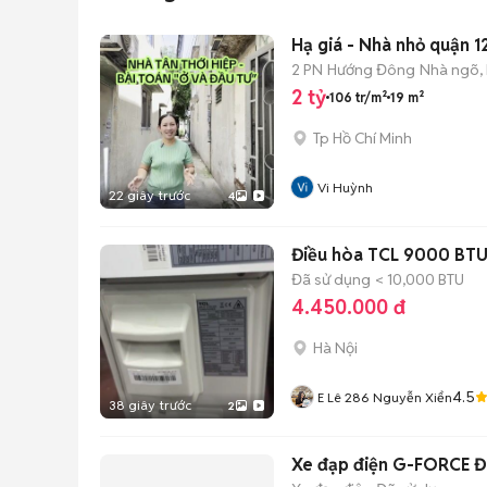
Hạ giá - Nhà nhỏ quận 1
2 PN
Hướng Đông
Nhà ngõ,
2 tỷ
106 tr/m²
19 m²
Tp Hồ Chí Minh
Vi Huỳnh
22 giây trước
4
Điều hòa TCL 9000 BTU 
Đã sử dụng
< 10,000 BTU
4.450.000 đ
Hà Nội
4.5
E Lê 286 Nguyễn Xiển
38 giây trước
2
Xe đạp điện G-FORCE Đ