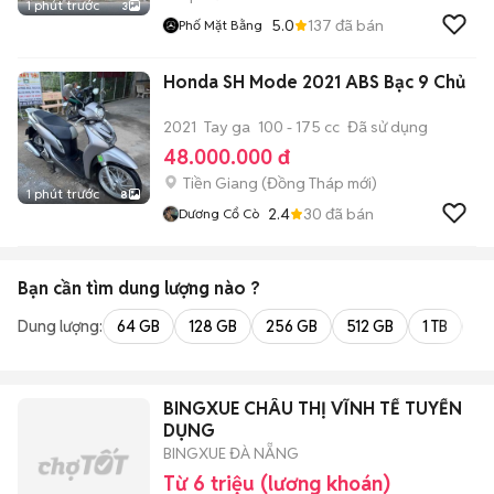
1 phút trước
3
5.0
137
đã bán
Phố Mặt Bằng
Honda SH Mode 2021 ABS Bạc 9 Chủ
2021
Tay ga
100 - 175 cc
Đã sử dụng
48.000.000 đ
Tiền Giang
(
Đồng Tháp
mới)
1 phút trước
8
2.4
30
đã bán
Dương Cổ Cò
Bạn cần tìm
dung lượng
nào ?
Dung lượng:
64 GB
128 GB
256 GB
512 GB
1 TB
2 
BINGXUE CHÂU THỊ VĨNH TẾ TUYỂN
DỤNG
BINGXUE ĐÀ NẴNG
Từ 6 triệu (lương khoán)