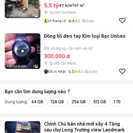
5,5 tỷ
97 tr/m²
57 m²
Tp Hồ Chí Minh
1 phút trước
9
L
4.4
2
đã bán
LE Bang LE
Đồng hồ đeo tay Kim loại Bạc Unisex
Đã sử dụng
Cả nam và nữ
300.000 đ
Tp Hồ Chí Minh
1 phút trước
1
5.0
82
đã bán
Đồ Xi Nhật
Bạn cần tìm
dung lượng
nào ?
Dung lượng:
64 GB
128 GB
256 GB
512 GB
1 TB
2 
Chính Chủ bán nhà mới xây 4 Tầng
sau chợ Long Trường view Landmark