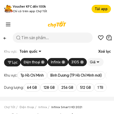
Voucher KFC đến 100k
Tải app
Chỉ có trên app Chợ Tốt
Khu vực:
Toàn quốc
Xoá lọc
Điện thoại
Infinix
3105
Giá
Lọc
Khu vực:
Tp Hồ Chí Minh
Bình Dương (TP Hồ Chí Minh mới)
Bà 
Dung lượng:
64 GB
128 GB
256 GB
512 GB
1 TB
2 
Chợ Tốt
Điện thoại
Infinix
Infinix Smart HD 2021