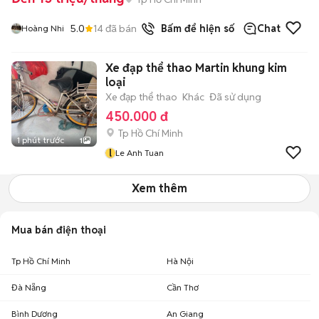
5.0
14
đã bán
Bấm để hiện số
Chat
Hoàng Nhi
Xe đạp thể thao Martin khung kim
loại
Xe đạp thể thao
Khác
Đã sử dụng
450.000 đ
Tp Hồ Chí Minh
1 phút trước
1
l
Le Anh Tuan
Xem thêm
Mua bán điện thoại
Tp Hồ Chí Minh
Hà Nội
Đà Nẵng
Cần Thơ
Bình Dương
An Giang