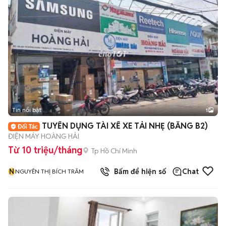
Tin nổi bật
1
TUYỂN DỤNG TÀI XẾ XE TẢI NHẸ (BẰNG B2)
ĐIỆN MÁY HOÀNG HẢI
Từ 10 triệu/tháng
Tp Hồ Chí Minh
N
Bấm để hiện số
Chat
NGUYÊN THỊ BÍCH TRÂM