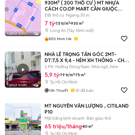
930M² ( 200 THỔ CƯ ) MT NHỰA
CÁCH CO.OP MART CẦN GIUỘC
2,5KM
Đất thổ cư
Ngang 30 m
7 tỷ
7,5 tr/m²
930 m²
Long An
(
Tây Ninh
mới)
1 phút trước
3
BĐS Minh Hải
NHÀ LÊ TRỌNG TẤN GÓC 2MT-
DT:7,5 X 9,4 - HẺM XH THÔNG - CHỈ
5,9TỎI TL
2 PN
Hướng Đông Nam
Nhà ngõ, hẻm
5,9 tỷ
79 tr/m²
75 m²
Tp Hồ Chí Minh
1 phút trước
4
10
đã bán
Văn Thuyết
MT NGUYỄN VĂN LƯỢNG , CITILAND
P10
Mặt bằng kinh doanh
Bàn giao thô
65 triệu/tháng
80 m²
Tp Hồ Chí Minh