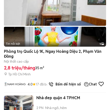
Tin nổi bật
5
Phòng trọ Quốc Lộ 1K, Ngay Hoàng Diệu 2, Phạm Văn
Đồng
Nội thất cao cấp
2,8 triệu/tháng
35 m²
Tp Hồ Chí Minh
4.0
17
đã bán
Bấm để hiện số
Chat
NAM HOÀNG
Nhà đep quận 4 TPHCM
2 PN
Nhà ngõ, hẻm