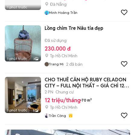
Đà Nẵng
1 phút trước
Minh Hoàng Trần
Lồng chim Tre Nâu tia đẹp
Đã sử dụng
230.000 đ
Tp Hồ Chí Minh
1 phút trước
3
2
đã bán
Trang Mi
CHO THUÊ CĂN HỘ RUBY CELADON
CITY – FULL NỘI THẤT – GIÁ CHỈ 12
TRIỆU/T
2 PN
Chung cư
12 triệu/tháng
70 m²
Tp Hồ Chí Minh
1 phút trước
5
Trần Công