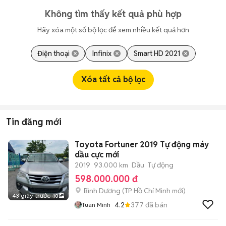
Không tìm thấy kết quả phù hợp
Hãy xóa một số bộ lọc để xem nhiều kết quả hơn
Điện thoại
Infinix
Smart HD 2021
Xóa tất cả bộ lọc
Tin đăng mới
Toyota Fortuner 2019 Tự động máy
dầu cực mới
2019
93.000 km
Dầu
Tự động
598.000.000 đ
Bình Dương
(
TP Hồ Chí Minh
mới)
43 giây trước
10
4.2
377
đã bán
Tuan Minh