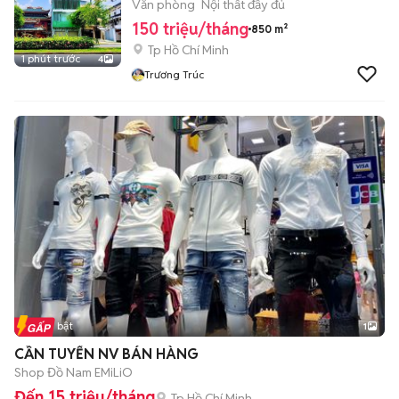
QUẬN 6
Văn phòng
Nội thất đầy đủ
150 triệu/tháng
850 m²
Tp Hồ Chí Minh
1 phút trước
4
Trương Trúc
Tin nổi bật
1
CẦN TUYỂN NV BÁN HÀNG
Shop Đồ Nam EMiLiO
Đến 15 triệu/tháng
Tp Hồ Chí Minh