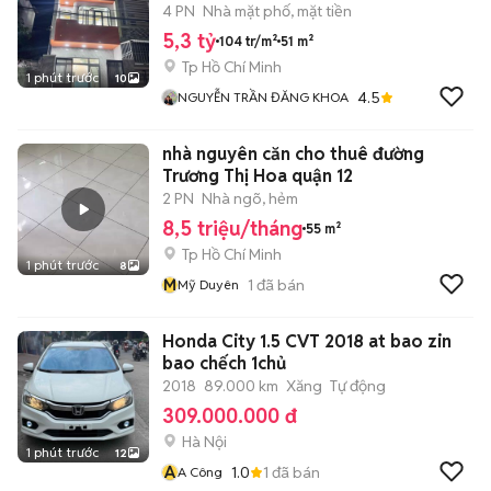
4 PN
Nhà mặt phố, mặt tiền
5,3 tỷ
104 tr/m²
51 m²
Tp Hồ Chí Minh
1 phút trước
10
4.5
NGUYỄN TRẦN ĐĂNG KHOA
nhà nguyên căn cho thuê đường
Trương Thị Hoa quận 12
2 PN
Nhà ngõ, hẻm
8,5 triệu/tháng
55 m²
Tp Hồ Chí Minh
1 phút trước
8
M
1
đã bán
Mỹ Duyên
Honda City 1.5 CVT 2018 at bao zin
bao chếch 1chủ
2018
89.000 km
Xăng
Tự động
309.000.000 đ
Hà Nội
1 phút trước
12
A
1.0
1
đã bán
A Công