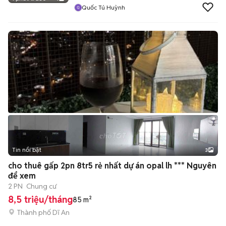
Quốc Tú Huỳnh
Tin nổi bật
3
cho thuê gấp 2pn 8tr5 rẻ nhất dự án opal lh *** Nguyên
để xem
2 PN
Chung cư
8,5 triệu/tháng
85 m²
Thành phố Dĩ An