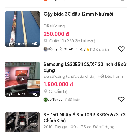
Gậy bida 3C đầu 12mm Như mới
Đã sử dụng
250.000 đ
Quận 10
(
P. Vườn Lài
mới)
1 phút trước
2
4.7
118
đã bán
Đồng Hồ QUARTZ
Samsung LS32E511CS/XF 32 inch đã sử
dụng
Đã sử dụng (chưa sửa chữa)
Hết bảo hành
1.500.000 đ
Q. Cẩm Lệ
1 phút trước
2
7
đã bán
Le Tuyet
SH 150 Nhập Ý Sm 1039 BSĐG 673.73
Chính Chủ
2010
Tay ga
100 - 175 cc
Đã sử dụng