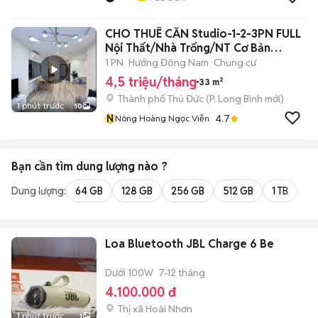
CHO THUÊ CĂN Studio-1-2-3PN FULL
Nội Thất/Nhà Trống/NT Cơ Bản
Vinhomes
1 PN
Hướng Đông Nam
Chung cư
4,5 triệu/tháng
33 m²
Thành phố Thủ Đức
(
P. Long Bình
mới)
1 phút trước
10
N
4.7
Nông Hoàng Ngọc Viễn
Bạn cần tìm
dung lượng
nào ?
Dung lượng:
64 GB
128 GB
256 GB
512 GB
1 TB
2 
Loa Bluetooth JBL Charge 6 Be
Dưới 100W
7-12 tháng
4.100.000 đ
Thị xã Hoài Nhơn
1 phút trước
1