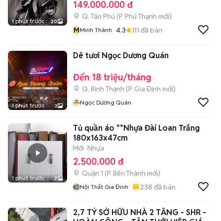
149.000.000 đ
Q. Tân Phú
(
P. Phú Thạnh
mới)
1 phút trước
20
M
4.3
111
đã bán
Minh Thành
Dê tươi Ngọc Dương Quán
Đến 18 triệu/tháng
Q. Bình Thạnh
(
P. Gia Định
mới)
Ngọc Dương Quán
1 phút trước
3
Tủ quần áo **Nhựa Đài Loan Trắng
180x163x47cm
Mới
Nhựa
2.500.000 đ
Quận 1
(
P. Bến Thành
mới)
1 phút trước
2
238
đã bán
Nội Thất Gia Đinh
2,7 TỶ SỞ HỮU NHÀ 2 TẦNG - SHR -