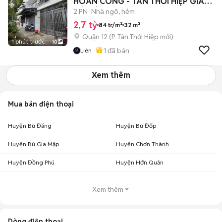
HOÀN CÔNG - TÂN THỚI HIỆP GIÁP
GÒ VÂP
2 PN
Nhà ngõ, hẻm
2,7 tỷ
84 tr/m²
32 m²
Quận 12
(
P. Tân Thới Hiệp
mới)
1 phút trước
10
1
đã bán
Liên
Xem thêm
Mua bán điện thoại
Huyện Bù Đăng
Huyện Bù Đốp
Huyện Bù Gia Mập
Huyện Chơn Thành
Huyện Đồng Phú
Huyện Hớn Quản
Xem thêm
Dòng điện thoại