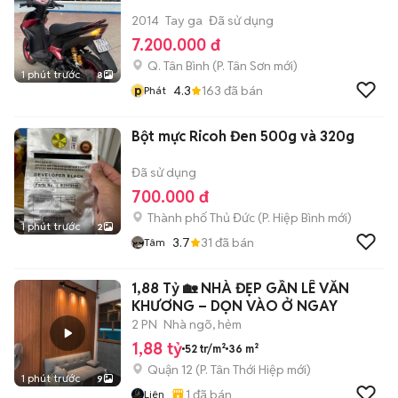
2014
Tay ga
Đã sử dụng
7.200.000 đ
Q. Tân Bình
(
P. Tân Sơn
mới)
1 phút trước
8
p
4.3
163
đã bán
Phát
Bột mực Ricoh Đen 500g và 320g
Đã sử dụng
700.000 đ
Thành phố Thủ Đức
(
P. Hiệp Bình
mới)
1 phút trước
2
3.7
31
đã bán
Tâm
1,88 Tỷ 🏡 NHÀ ĐẸP GẦN LÊ VĂN
KHƯƠNG – DỌN VÀO Ở NGAY
2 PN
Nhà ngõ, hẻm
1,88 tỷ
52 tr/m²
36 m²
Quận 12
(
P. Tân Thới Hiệp
mới)
1 phút trước
9
1
đã bán
Liên