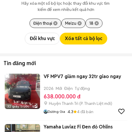
Hãy xóa một số bộ lọc hoặc thay đổi khu vực tìm 
kiếm để xem nhiều kết quả hơn
Điện thoại
Meizu
18
Đổi khu vực
Xóa tất cả bộ lọc
Tin đăng mới
VF MPV7 giảm ngay 32tr giao ngay
2026
Mới
Điện
Tự động
638.000.000 đ
Huyện Thanh Trì
(
P. Thanh Liệt
mới)
32 giây trước
5
4.3
4
đã bán
Dương Gia
Yamaha Luviaz Fi Đen đỏ Ohlins