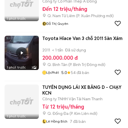
Công ty Cổ Phần Thép Á Đông
Đến 12 triệu/tháng
Q. Nam Từ Liêm
(
P. Xuân Phương
mới)
1 phút trước
Đ
Đỗ Thị Quyên
Toyota Hiace Van 3 chỗ 2011 Sàn Xám
2011
< 1 tấn
Đã sử dụng
200.000.000 đ
Q. Bình Tân
(
P. Bình Trị Đông
mới)
1 phút trước
3
5.0
54
đã bán
LộcPhát
TUYỂN DỤNG LÁI XE BẰNG D - CHẠY
KCN
Công ty TNHH Vận Tải Nam Thanh
Từ 12 triệu/tháng
Q. Đống Đa
(
P. Kim Liên
mới)
1 phút trước
L
7
đã bán
Lê Hồng Bích