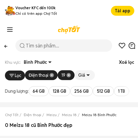
Voucher KFC đến 100k
Tải app
Chỉ có trên app Chợ Tốt
Khu vực:
Bình Phước
Xoá lọc
Điện thoại
19
Giá
Lọc
Dung lượng:
64 GB
128 GB
256 GB
512 GB
1 TB
2 
Chợ Tốt
Điện thoại
Meizu
Meizu 18
Meizu 18 Bình Phước
0 Meizu 18 cũ Bình Phước đẹp