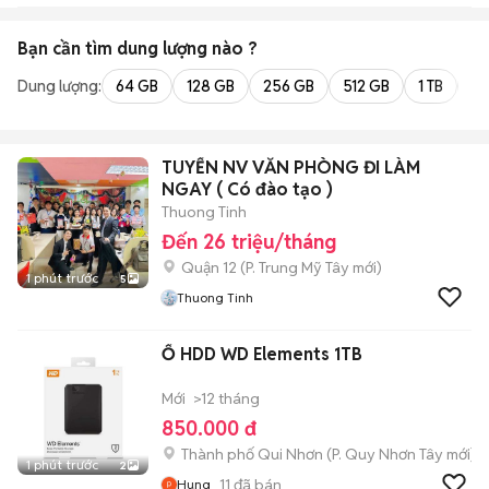
Bạn cần tìm
dung lượng
nào ?
Dung lượng:
64 GB
128 GB
256 GB
512 GB
1 TB
2 
TUYỂN NV VĂN PHÒNG ĐI LÀM
NGAY ( Có đào tạo )
Thuong Tinh
Đến 26 triệu/tháng
Quận 12
(
P. Trung Mỹ Tây
mới)
1 phút trước
5
Thuong Tinh
Ổ HDD WD Elements 1TB
Mới
>12 tháng
850.000 đ
Thành phố Qui Nhơn
(
P. Quy Nhơn Tây
mới)
1 phút trước
2
11
đã bán
Hung