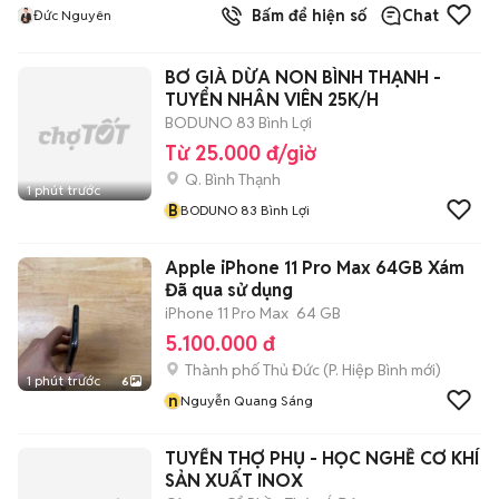
Bấm để hiện số
Chat
Đức Nguyên
BƠ GIÀ DỪA NON BÌNH THẠNH -
TUYỂN NHÂN VIÊN 25K/H
BODUNO 83 Bình Lợi
Từ 25.000 đ/giờ
Q. Bình Thạnh
1 phút trước
B
BODUNO 83 Bình Lợi
Apple iPhone 11 Pro Max 64GB Xám
Đã qua sử dụng
iPhone 11 Pro Max
64 GB
5.100.000 đ
Thành phố Thủ Đức
(
P. Hiệp Bình
mới)
1 phút trước
6
n
Nguyễn Quang Sáng
TUYỂN THỢ PHỤ - HỌC NGHỀ CƠ KHÍ
SẢN XUẤT INOX