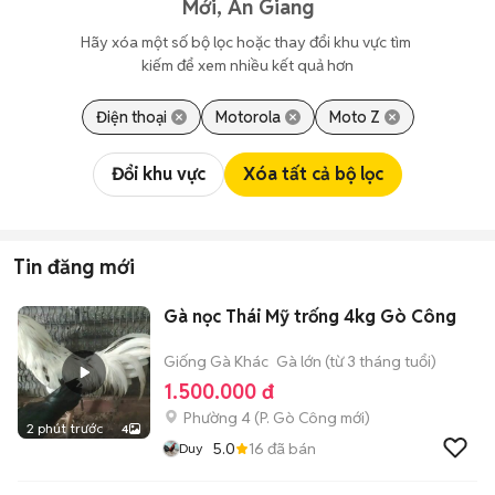
Mới, An Giang
Hãy xóa một số bộ lọc hoặc thay đổi khu vực tìm 
kiếm để xem nhiều kết quả hơn
Điện thoại
Motorola
Moto Z
Đổi khu vực
Xóa tất cả bộ lọc
Tin đăng mới
Gà nọc Thái Mỹ trống 4kg Gò Công
Giống Gà Khác
Gà lớn (từ 3 tháng tuổi)
1.500.000 đ
Phường 4
(
P. Gò Công
mới)
2 phút trước
4
5.0
16
đã bán
Duy