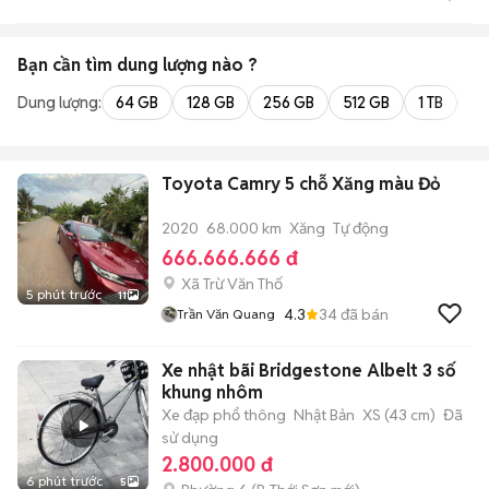
Bạn cần tìm
dung lượng
nào ?
Dung lượng:
64 GB
128 GB
256 GB
512 GB
1 TB
2 
Toyota Camry 5 chỗ Xăng màu Đỏ
2020
68.000 km
Xăng
Tự động
666.666.666 đ
Xã Trừ Văn Thố
5 phút trước
11
4.3
34
đã bán
Trần Văn Quang
Xe nhật bãi Bridgestone Albelt 3 số
khung nhôm
Xe đạp phổ thông
Nhật Bản
XS (43 cm)
Đã
sử dụng
2.800.000 đ
6 phút trước
5