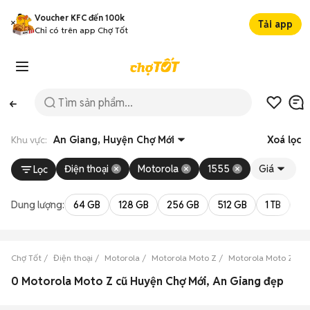
Voucher KFC đến 100k
Tải app
Chỉ có trên app Chợ Tốt
Khu vực:
An Giang, Huyện Chợ Mới
Xoá lọc
Điện thoại
Motorola
1555
Giá
Lọc
Dung lượng:
64 GB
128 GB
256 GB
512 GB
1 TB
2 
Chợ Tốt
Điện thoại
Motorola
Motorola Moto Z
Motorola Moto Z An 
0 Motorola Moto Z cũ Huyện Chợ Mới, An Giang đẹp