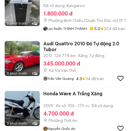
Đã sử dụng
Kangaroo
1.800.000 đ
Phường Bình Chiểu (Quận Thủ Đức cũ)
(
P. Ta
5 phút trước
6
5.0
204
đã bán
Lọc Nước THỊNH THÀNH
Audi Quattro 2010 Đỏ Tự động 2.0
Tubor
2010
124.778 km
Xăng
Tự động
345.000.000 đ
Xã Trừ Văn Thố
5 phút trước
5
4.3
34
đã bán
Trần Văn Quang
Honda Wave A Trắng Xăng
2009
Xe số
100 - 175 cc
Đã sử dụng
4.700.000 đ
Phường Thới An
5 phút trước
4
Nguyễn Quốc An