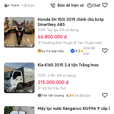
1
đã bán
Bấm để hiện số
Chat
A Thành
Honda SH 150i 2019 chính chủ bstp
Smartkey ABS
2019
Tay ga
Đã sử dụng
66.800.000 đ
Phường Bình Thuận
(
P. Tân Thuận
mới)
4 phút trước
12
834
đã
4.5
Xe Trả Góp Hiếu
bán
CT
Kia K165 2015 2.4 tấn Trắng Inox
2015
2 tấn
Đã sử dụng
215.000.000 đ
Xã Trừ Văn Thố
4 phút trước
9
4.3
34
đã bán
Trần Văn Quang
Máy lọc nước Kangaroo KG99A 9 cấp lọc