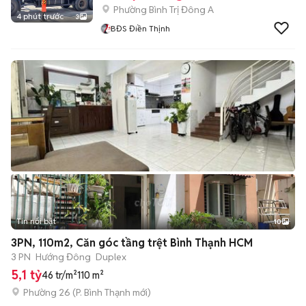
Phường Bình Trị Đông A
4 phút trước
3
BĐS Điền Thịnh
Tin nổi bật
10
+
2
3PN, 110m2, Căn góc tầng trệt Bình Thạnh HCM
3 PN
Hướng Đông
Duplex
5,1 tỷ
46 tr/m²
110 m²
Phường 26
(
P. Bình Thạnh
mới)