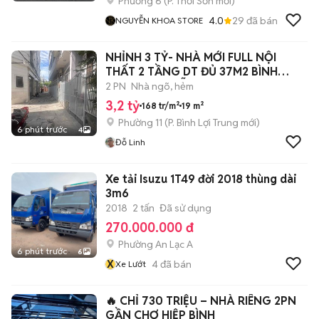
Phường 6
(
P. Thới Sơn
mới)
4.0
29
đã bán
NGUYỄN KHOA STORE
NHỈNH 3 TỶ- NHÀ MỚI FULL NỘI
THẤT 2 TẦNG DT ĐỦ 37M2 BÌNH
THẠNH NGUYỄN
2 PN
Nhà ngõ, hẻm
3,2 tỷ
168 tr/m²
19 m²
Phường 11
(
P. Bình Lợi Trung
mới)
6 phút trước
4
Đỗ Linh
Xe tải Isuzu 1T49 đời 2018 thùng dài
3m6
2018
2 tấn
Đã sử dụng
270.000.000 đ
Phường An Lạc A
6 phút trước
6
X
4
đã bán
Xe Lướt
🔥 CHỈ 730 TRIỆU – NHÀ RIÊNG 2PN
GẦN CHỢ HIỆP BÌNH