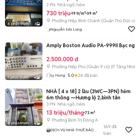
2 PN
Nhà ngõ, hẻm
730 triệu
19 tr/m²
39 m²
Phường Hiệp Bình Chánh (Quận Thủ Đức cũ)
6 phút trước
3
Nguyễn Sơn Long
Amply Boston Audio PA-999II Bạc nguy
2.500.000 đ
Phường Hiệp Phú (Quận 9 cũ)
(
P. Tăng Nhơn 
5.0
26
đã bán
Ly Hung
7 phút trước
6
NHÀ [ 4 x 18] 2 lầu (3WC—3PN) hẻm
6m thông —Hương lộ 2,bình tân
3 PN
Nhà ngõ, hẻm
13 triệu/tháng
72 m²
Phường Bình Trị Đông A
8 phút trước
6
169
đã
DỊCH VỤ NHÀ THUÊ BẢO
bán
NGUYỄN