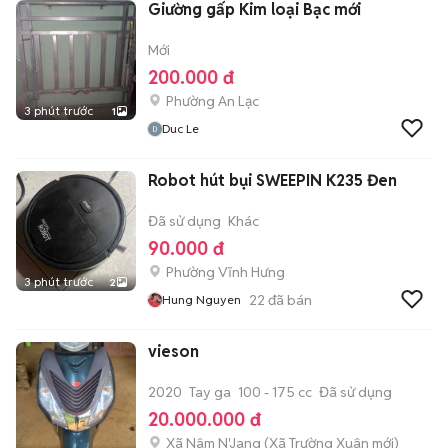
Giường gấp Kim loại Bạc mới
Mới
200.000 đ
Phường An Lạc
3 phút trước
1
Duc Le
Robot hút bụi SWEEPIN K235 Đen
Đã sử dụng
Khác
90.000 đ
Phường Vĩnh Hưng
3 phút trước
2
22
đã bán
Hung Nguyen
vieson
2020
Tay ga
100 - 175 cc
Đã sử dụng
20.000.000 đ
Xã Nâm N'Jang
(
Xã Trường Xuân
mới)