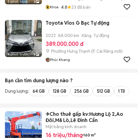
3 phút trước
2
k
4.8
23
đã bán
Khoa
Toyota Vios G Bạc Tự động
2022
68.000 km
Xăng
Tự động
389.000.000 đ
Phường Hưng Thạnh
(
P. Cái Răng
mới)
4 phút trước
9
Phúc Khang
Bạn cần tìm
dung lượng
nào ?
Dung lượng:
64 GB
128 GB
256 GB
512 GB
1 TB
2 
✈Cho thuê gấp kv:Hương Lộ 2,Ao
Đôi,Mã Lò,Lê Đình Cẩn
Mặt bằng kinh doanh
16 triệu/tháng
160 m²