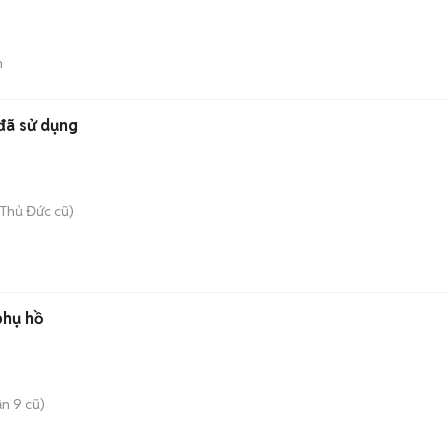
n
đã sử dụng
Thủ Đức cũ)
phụ hồ
n 9 cũ)