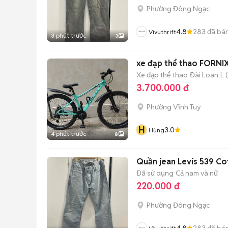
Phường Đông Ngạc
4.8
283
đã bá
Vivuthrift
3 phút trước
3
xe đạp thể thao FORNI
Xe đạp thể thao
Đài Loan
L 
3.700.000 đ
Phường Vĩnh Tuy
H
3.0
Hùng
4 phút trước
8
Quần jean Levis 539 Co
Đã sử dụng
Cả nam và nữ
220.000 đ
Phường Đông Ngạc
4.8
283
đã bá