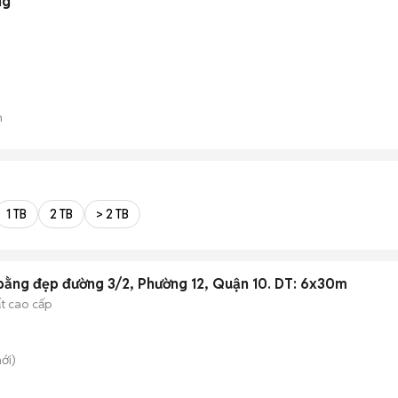
ng
n
1 TB
2 TB
> 2 TB
bằng đẹp đường 3/2, Phường 12, Quận 10. DT: 6x30m
ất cao cấp
ới)