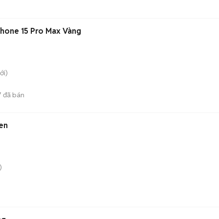
iPhone 15 Pro Max Vàng
ới)
7
đã bán
en
)