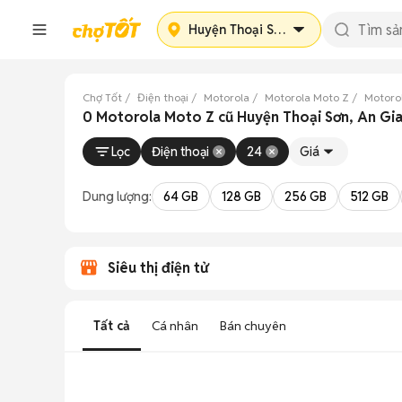
Huyện Thoại Sơn
Chợ Tốt
Điện thoại
Motorola
Motorola Moto Z
Motoro
0 Motorola Moto Z cũ Huyện Thoại Sơn, An Gi
Lọc
Điện thoại
24
Giá
Dung lượng:
64 GB
128 GB
256 GB
512 GB
Siêu thị điện tử
Tất cả
Cá nhân
Bán chuyên