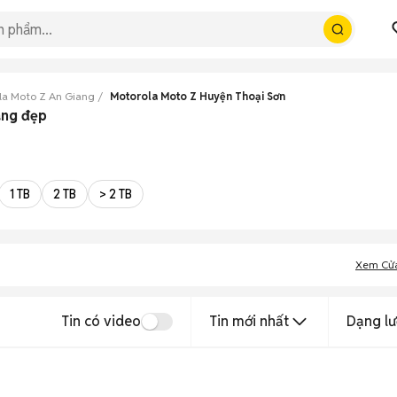
la Moto Z An Giang
Motorola Moto Z Huyện Thoại Sơn
ang đẹp
1 TB
2 TB
> 2 TB
Xem Cử
Tin có video
Tin mới nhất
Dạng lư