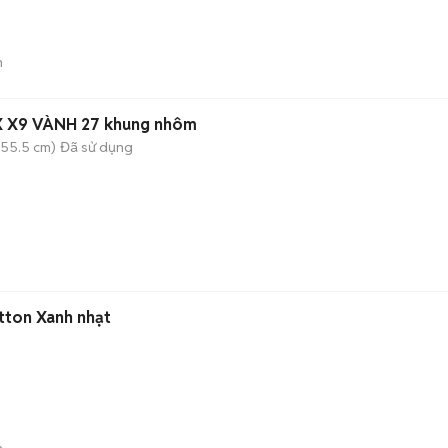
n
X X9 VÀNH 27 khung nhôm
(55.5 cm)
Đã sử dụng
tton Xanh nhạt
n