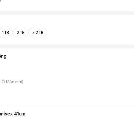
1 TB
2 TB
> 2 TB
ộng
. Ô Môn
mới)
unisex 41cm