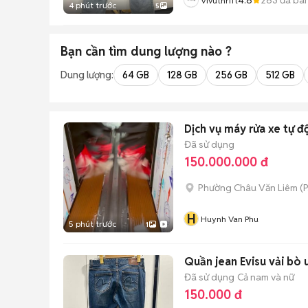
Vivuthrift
4 phút trước
5
Bạn cần tìm
dung lượng
nào ?
Dung lượng:
64 GB
128 GB
256 GB
512 GB
Dịch vụ máy rửa xe tự đ
Đã sử dụng
150.000.000 đ
Phường Châu Văn Liêm
(
P
H
Huynh Van Phu
5 phút trước
1
Quần jean Evisu vải bò 
Đã sử dụng
Cả nam và nữ
150.000 đ