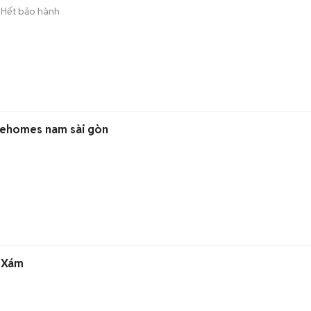
Hết bảo hành
ư ehomes nam sài gòn
ANG Xám