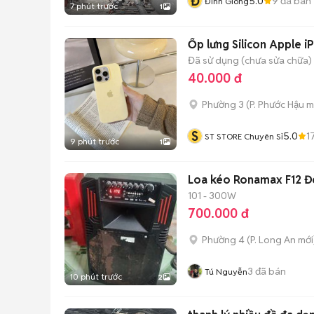
Đ
5.0
9
đã bán
Đinh Giòng
7 phút trước
1
Ốp lưng Silicon Apple 
Đã sử dụng (chưa sửa chữa)
40.000 đ
Phường 3
(
P. Phước Hậu
m
S
5.0
1
ST STORE Chuyên Sỉ
9 phút trước
1
Loa kéo Ronamax F12 Đ
101 - 300W
700.000 đ
Phường 4
(
P. Long An
mới
3
đã bán
Tú Nguyễn
10 phút trước
2