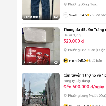
Phường Đông Ngạc
4.8
283
đã bá
Vivuthrift
5 phút trước
4
Thùng đá 45L Đỏ Trắng 
Đã sử dụng
520.000 đ
Phường Linh Xuân (Quận 
M
5.0
8
đã bán
MIR HIỀN
7 phút trước
4
Cần tuyển 1 thợ hồ và 1 
công ty xây dựng
Đến 600.000 đ/ngày
Phường Long Phước (Quậ