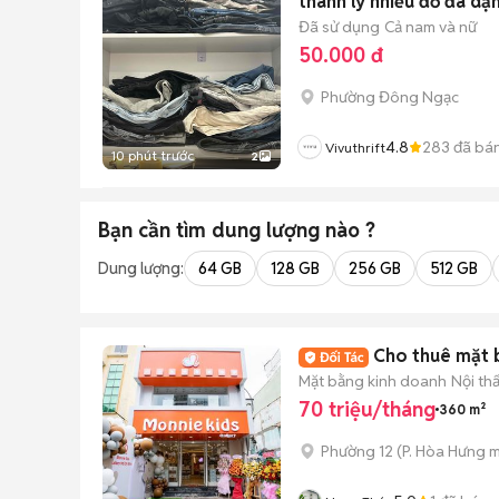
thanh lý nhiều đồ đa dạ
Đã sử dụng
Cả nam và nữ
50.000 đ
Phường Đông Ngạc
4.8
283
đã bá
Vivuthrift
10 phút trước
2
Bạn cần tìm
dung lượng
nào ?
Dung lượng:
64 GB
128 GB
256 GB
512 GB
Cho thuê mặt 
Mặt bằng kinh doanh
Nội th
70 triệu/tháng
360 m²
Phường 12
(
P. Hòa Hưng
m