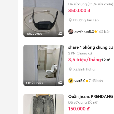
Đã sử dụng (chưa sửa chữa)
350.000 đ
Phường Tân Tạo
5.0
1
đã bán
Xuyến Chi
1 phút trước
5
share 1 phòng chung c
2 PN
Chung cư
3,5 triệu/tháng
60 m²
Xã Bình Hưng
V
5.0
7
đã bán
Viet
3 phút trước
4
Quần jeans PREND
Đã sử dụng
Đồ nữ
150.000 đ