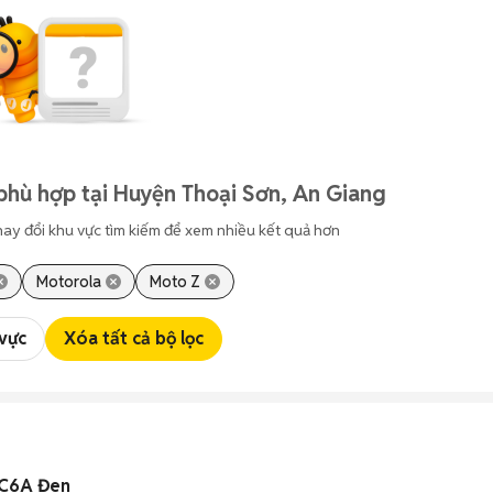
phù hợp tại Huyện Thoại Sơn, An Giang
hay đổi khu vực tìm kiếm để xem nhiều kết quả hơn
Motorola
Moto Z
 vực
Xóa tất cả bộ lọc
4C6A Đen