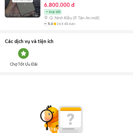
6.800.000 đ
Giá tốt
2 tháng trước
5
Q. Ninh Kiều
(
P. Tân An
mới)
5.0
264
đã bán
Các dịch vụ và tiện ích
Chợ Tốt Ưu Đãi