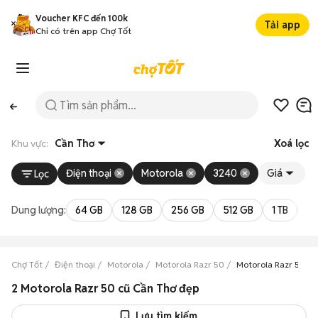
Voucher KFC đến 100k
Tải app
Chỉ có trên app Chợ Tốt
Khu vực:
Cần Thơ
Xoá lọc
Điện thoại
Motorola
3240
Giá
Lọc
Dung lượng:
64 GB
128 GB
256 GB
512 GB
1 TB
2 
Chợ Tốt
Điện thoại
Motorola
Motorola Razr 50
Motorola Razr 50 Cầ
2 Motorola Razr 50 cũ Cần Thơ đẹp
Lưu tìm kiếm