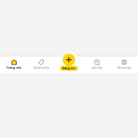
Trang chủ
Quản lý tin
Liên hệ
Tài khoản
Đăng tin
109.000 Bình chọn
Tải ứng dụng Chợ Tốt