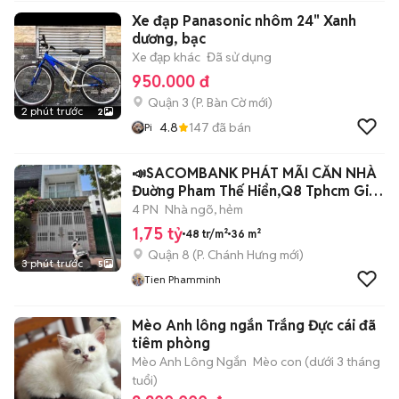
Xe đạp Panasonic nhôm 24" Xanh
dương, bạc
Xe đạp khác
Đã sử dụng
950.000 đ
Quận 3
(
P. Bàn Cờ
mới)
2 phút trước
2
4.8
147
đã bán
Pi
📣SACOMBANK PHÁT MÃI CĂN NHÀ
Đuờng Pham Thế Hiển,Q8 Tphcm Giá
1tỷ750
4 PN
Nhà ngõ, hẻm
1,75 tỷ
48 tr/m²
36 m²
Quận 8
(
P. Chánh Hưng
mới)
3 phút trước
5
Tien Phamminh
Mèo Anh lông ngắn Trắng Đực cái đã
tiêm phòng
Mèo Anh Lông Ngắn
Mèo con (dưới 3 tháng
tuổi)