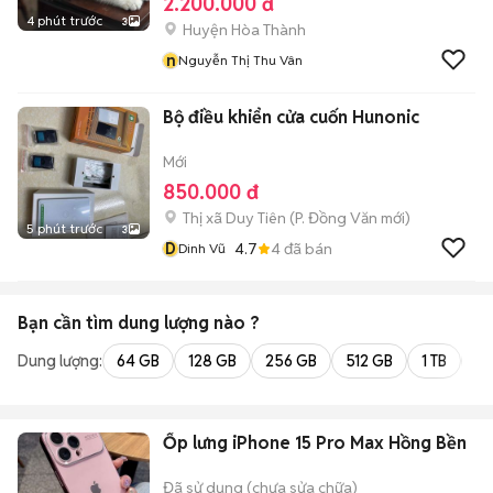
2.200.000 đ
4 phút trước
3
Huyện Hòa Thành
n
Nguyễn Thị Thu Vân
Bộ điều khiển cửa cuốn Hunonic
Mới
850.000 đ
Thị xã Duy Tiên
(
P. Đồng Văn
mới)
5 phút trước
3
D
4.7
4
đã bán
Dinh Vũ
Bạn cần tìm
dung lượng
nào ?
Dung lượng:
64 GB
128 GB
256 GB
512 GB
1 TB
2 
Ốp lưng iPhone 15 Pro Max Hồng Bền
Đã sử dụng (chưa sửa chữa)