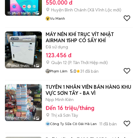
550.000 đ
Huyện Bình Chánh
(
Xã Vĩnh Lộc
mới)
15 phút trước
1
v
Vu Manh
MÁY NÉN KHÍ TRỤC VÍT NHẬT
AIRMAN 15HP CÓ SẤY KHÍ
Đã sử dụng
123.456 đ
Quận 12
(
P. Tân Thới Hiệp
mới)
17 phút trước
6
5.0
31
đã bán
Phạm Lâm
TUYỂN 1 NHÂN VIÊN BÁN HÀNG KHU
VỰC SƠN TÂY - BA VÌ
Npp Minh Kiên
Đến 16 triệu/tháng
Thị xã Sơn Tây
17 phút trước
6
11
đã bán
Công Ty Sữa Cô Gái Hà Lan