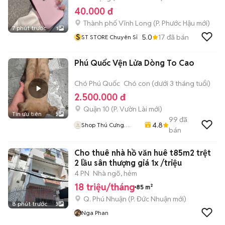
40.000 đ
Thành phố Vĩnh Long
(
P. Phước Hậu
mới)
7 phút trước
1
S
5.0
17
đã bán
ST STORE Chuyên Sỉ
Phú Quốc Vện Lửa Dòng To Cao
Chó Phú Quốc
Chó con (dưới 3 tháng tuổi)
2.500.000 đ
Quận 10
(
P. Vườn Lài
mới)
Tin ưu tiên
3
99
đã
4.8
Shop Thú Cưng
bán
PenTa
Cho thuê nhà hồ văn huê t85m2 trệt
2 lầu sân thượng giá 1x /triệu
4 PN
Nhà ngõ, hẻm
18 triệu/tháng
85 m²
Q. Phú Nhuận
(
P. Đức Nhuận
mới)
8 phút trước
3
Nga Phan