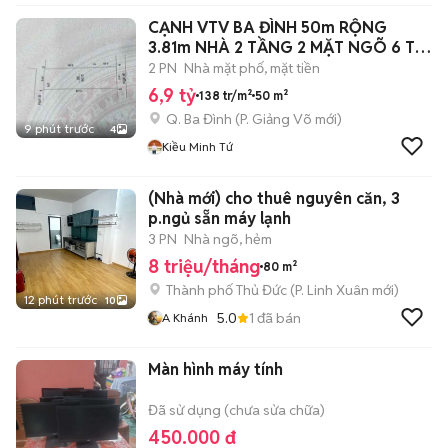
CẠNH VTV BA ĐÌNH 50m RỘNG
3.81m NHÀ 2 TẦNG 2 MẶT NGÕ 6 Ty
9
2 PN
Nhà mặt phố, mặt tiền
6,9 tỷ
138 tr/m²
50 m²
Q. Ba Đình
(
P. Giảng Võ
mới)
9 phút trước
4
Kiều Minh Tứ
(Nhà mới) cho thuê nguyên căn, 3
p.ngủ sẵn máy lạnh
3 PN
Nhà ngõ, hẻm
8 triệu/tháng
80 m²
Thành phố Thủ Đức
(
P. Linh Xuân
mới)
12 phút trước
10
5.0
1
đã bán
A Khánh
Màn hình máy tính
Đã sử dụng (chưa sửa chữa)
450.000 đ