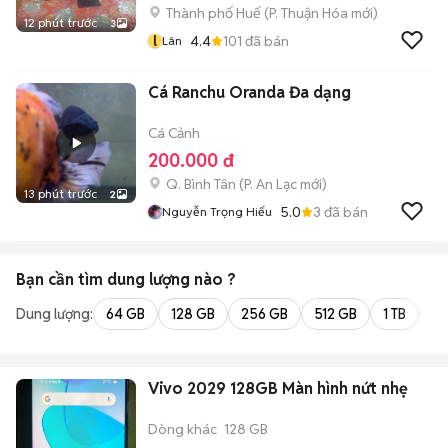
Thành phố Huế
(
P. Thuận Hóa
mới)
12 phút trước
3
l
4.4
101
đã bán
Lân
Cá Ranchu Oranda Đa dạng
Cá Cảnh
200.000 đ
Q. Bình Tân
(
P. An Lạc
mới)
13 phút trước
2
5.0
3
đã bán
Nguyễn Trọng Hiếu
Bạn cần tìm
dung lượng
nào ?
Dung lượng:
64 GB
128 GB
256 GB
512 GB
1 TB
2 
Vivo 2029 128GB Màn hình nứt nhẹ
Dòng khác
128 GB