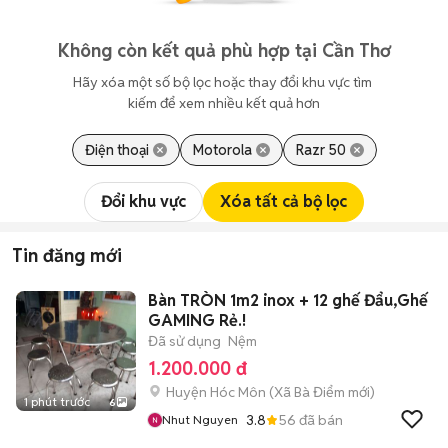
Không còn kết quả phù hợp tại Cần Thơ
Hãy xóa một số bộ lọc hoặc thay đổi khu vực tìm 
kiếm để xem nhiều kết quả hơn
Điện thoại
Motorola
Razr 50
Đổi khu vực
Xóa tất cả bộ lọc
Tin đăng mới
Bàn TRÒN 1m2 inox + 12 ghế Đẩu,Ghế
GAMING Rẻ.!
Đã sử dụng
Nệm
1.200.000 đ
Huyện Hóc Môn
(
Xã Bà Điểm
mới)
1 phút trước
6
3.8
56
đã bán
Nhut Nguyen