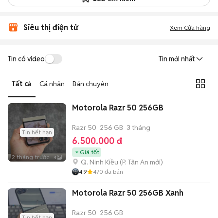
Siêu thị điện tử
Xem Cửa hàng
Tin có video
Tin mới nhất
Tất cả
Cá nhân
Bán chuyên
Motorola Razr 50 256GB
Razr 50
256 GB
3 tháng
Tin hết hạn
6.500.000 đ
Giá tốt
2 tháng trước
4
Q. Ninh Kiều
(
P. Tân An
mới)
4.9
470
đã bán
Motorola Razr 50 256GB Xanh
Razr 50
256 GB
Tin hết hạn