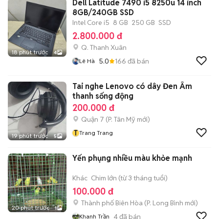
Dell Latitude 7490 i5 8250u 14 inch
8GB/240GB SSD
Intel Core i5
8 GB
250 GB
SSD
2.800.000 đ
Q. Thanh Xuân
18 phút trước
4
5.0
166
đã bán
Lê Hà
Tai nghe Lenovo có dây Đen Âm
thanh sống động
200.000 đ
Quận 7
(
P. Tân Mỹ
mới)
T
Trang Trang
19 phút trước
5
Yến phụng nhiều màu khỏe mạnh
Khác
Chim lớn (từ 3 tháng tuổi)
100.000 đ
Thành phố Biên Hòa
(
P. Long Bình
mới)
20 phút trước
1
4
đã bán
Khanh Trần