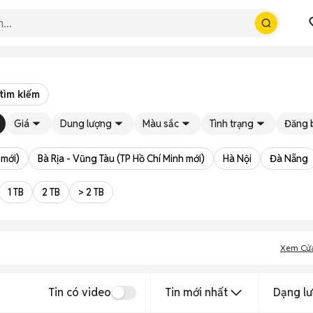
tìm kiếm
Giá
Dung lượng
Màu sắc
Tình trạng
Đăng 
 mới)
Bà Rịa - Vũng Tàu (TP Hồ Chí Minh mới)
Hà Nội
Đà Nẵng
1 TB
2 TB
> 2 TB
Xem Cử
Tin có video
Tin mới nhất
Dạng lư