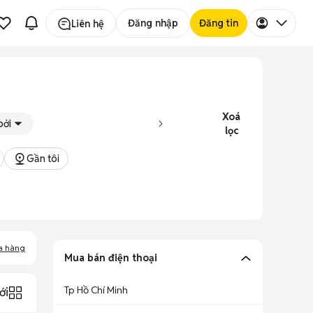
Đăng nhập
Đăng tin
Liên hệ
Xoá
bởi
lọc
Gần tôi
a hàng
Mua bán điện thoại
Tp Hồ Chí Minh
ới