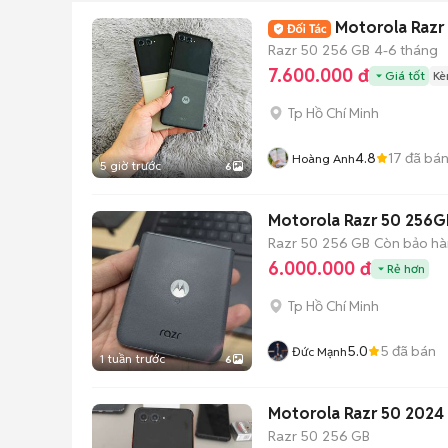
Motorola Razr
Razr 50
256 GB
4-6 tháng
7.600.000 đ
Giá tốt
Kè
Tp Hồ Chí Minh
4.8
17
đã bá
Hoàng Anh
5 giờ trước
6
Motorola Razr 50 256G
Razr 50
256 GB
Còn bảo h
6.000.000 đ
Rẻ hơn
Tp Hồ Chí Minh
5.0
5
đã bán
Đức Mạnh
1 tuần trước
6
Motorola Razr 50 2024
Razr 50
256 GB