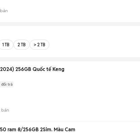
 bán
1 TB
2 TB
> 2 TB
r 2024) 256GB Quốc tế Keng
 đổi trả
 bán
 50 ram 8/256GB 2Sim. Màu Cam