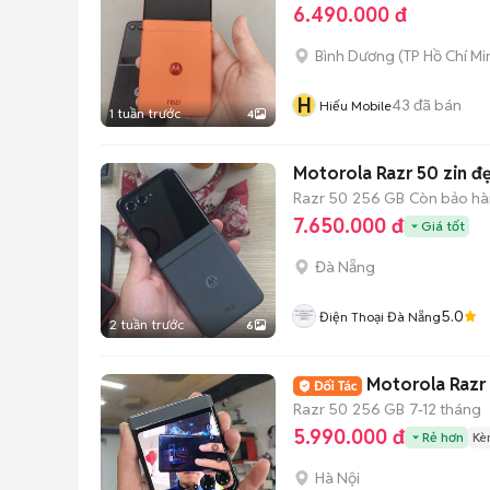
6.490.000 đ
Bình Dương
(
TP Hồ Chí Mi
H
43
đã bán
Hiếu Mobile
1 tuần trước
4
Motorola Razr 50 zin đ
Razr 50
256 GB
Còn bảo h
7.650.000 đ
Giá tốt
Đà Nẵng
5.0
Điện Thoại Đà Nẵng
2 tuần trước
6
Motorola Razr
Razr 50
256 GB
7-12 tháng
5.990.000 đ
Rẻ hơn
Kè
Hà Nội