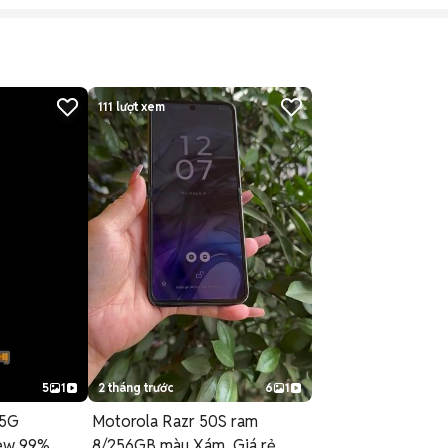
111
lượt xem
5
1
2 tháng trước
6
1
 5G
Motorola Razr 50S ram
ew 99%
8/256GB màu Xám. Giá rẻ