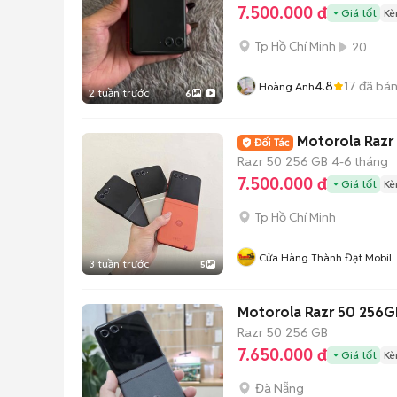
7.500.000 đ
Giá tốt
Kè
Tp Hồ Chí Minh
20
4.8
17
đã bá
Hoàng Anh
2 tuần trước
6
Motorola Razr 
Razr 50
256 GB
4-6 tháng
7.500.000 đ
Giá tốt
Kè
Tp Hồ Chí Minh
Cửa Hàng Thành Đạt Mobil
3 tuần trước
5
Quận 11
Motorola Razr 50 256G
Razr 50
256 GB
7.650.000 đ
Giá tốt
Kè
Đà Nẵng