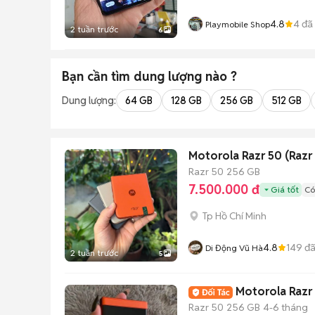
4.8
4
đã
Playmobile Shop
2 tuần trước
6
Bạn cần tìm
dung lượng
nào ?
Dung lượng:
64 GB
128 GB
256 GB
512 GB
Motorola Razr 50 (Raz
Razr 50
256 GB
7.500.000 đ
Giá tốt
Có
Tp Hồ Chí Minh
4.8
149
đã
Di Động Vũ Hà
2 tuần trước
5
Motorola Razr
Razr 50
256 GB
4-6 tháng