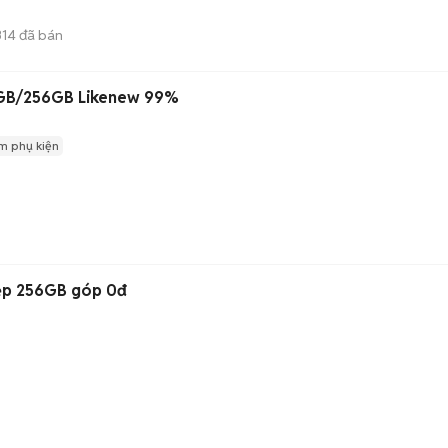
314
đã bán
8GB/256GB Likenew 99%
m phụ kiện
đẹp 256GB góp 0đ