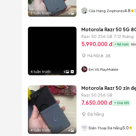
4.8
Cửa Hàng Zinphones
3 tuần trước
6
Motorola Razr 50 5G 
Razr 50
256 GB
7-12 tháng
5.990.000 đ
Rẻ hơn
Kè
Hà Nội
38
Em Vũ PlayMobile
4 tuần trước
5
Motorola Razr 50 zin 
Razr 50
256 GB
7.650.000 đ
Giá tốt
Đà Nẵng
5.0
Điện Thoại Đà Nẵng
4 tuần trước
6