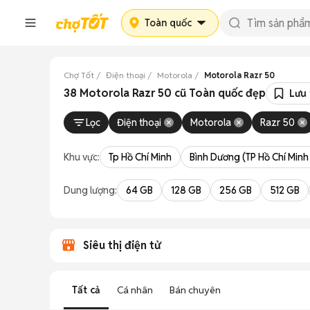
Toàn quốc
Chợ Tốt
Điện thoại
Motorola
Motorola Razr 50
38 Motorola Razr 50 cũ Toàn quốc đẹp
Lưu 
Lọc
Điện thoại
Motorola
Razr 50
Khu vực:
Tp Hồ Chí Minh
Bình Dương (TP Hồ Chí Minh
Dung lượng:
64 GB
128 GB
256 GB
512 GB
Siêu thị điện tử
Tất cả
Cá nhân
Bán chuyên