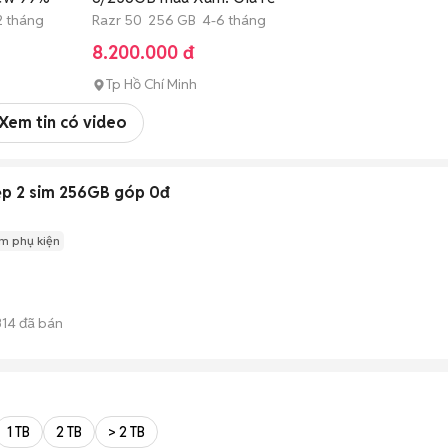
2 tháng
Razr 50 256 GB 4-6 tháng
8.200.000 đ
Tp Hồ Chí Minh
Xem tin có video
ẹp 2 sim 256GB góp 0đ
m phụ kiện
314
đã bán
1 TB
2 TB
> 2 TB