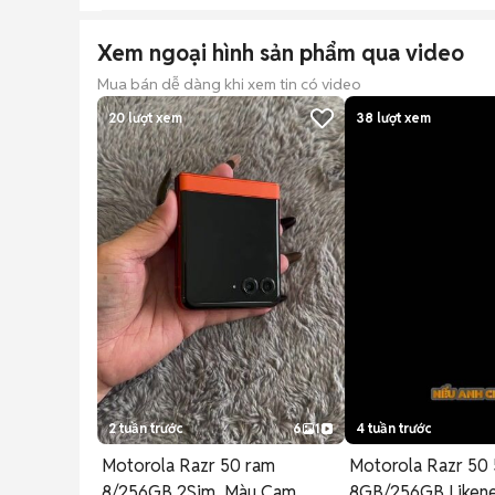
Xem ngoại hình sản phẩm qua video
Mua bán dễ dàng khi xem tin có video
20
lượt xem
38
lượt xem
2 tuần trước
6
1
4 tuần trước
Motorola Razr 50 ram
Motorola Razr 50
8/256GB 2Sim. Màu Cam
8GB/256GB Liken