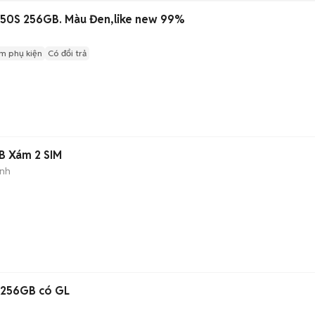
 50S 256GB. Màu Đen,like new 99%
m phụ kiện
Có đổi trả
n
B Xám 2 SIM
ành
 256GB có GL