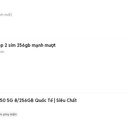
nh
mới)
ẹp 2 sim 256gb mạnh mượt
ành
 50 5G 8/256GB Quốc Tế | Siêu Chất
m phụ kiện