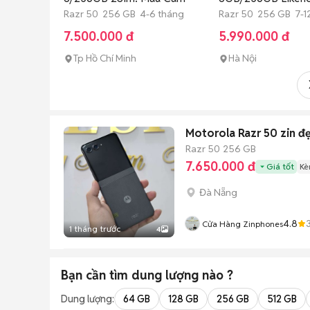
Razr 50 256 GB 4-6 tháng
Razr 50 256 GB 7-1
7.500.000 đ
5.990.000 đ
Tp Hồ Chí Minh
Hà Nội
Motorola Razr 50 zin đ
Razr 50
256 GB
7.650.000 đ
Giá tốt
Kè
Đà Nẵng
4.8
Cửa Hàng Zinphones
1 tháng trước
4
Bạn cần tìm
dung lượng
nào ?
Dung lượng:
64 GB
128 GB
256 GB
512 GB