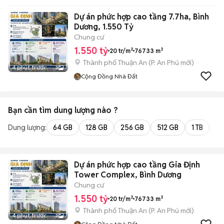
Dự án phức hợp cao tầng 7.7ha, Bình
Dương, 1.550 Tỷ
Chung cư
1.550 tỷ
20 tr/m²
76733 m²
Thành phố Thuận An
(
P. An Phú
mới)
4 phút trước
3
Cộng Đồng Nhà Đất
Bạn cần tìm
dung lượng
nào ?
Dung lượng:
64 GB
128 GB
256 GB
512 GB
1 TB
2 
Dự án phức hợp cao tầng Gia Định
Tower Complex, Bình Dương
Chung cư
1.550 tỷ
20 tr/m²
76733 m²
Thành phố Thuận An
(
P. An Phú
mới)
4 phút trước
3