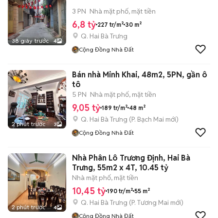
3 PN
Nhà mặt phố, mặt tiền
6,8 tỷ
227 tr/m²
30 m²
Q. Hai Bà Trưng
38 giây trước
4
Cộng Đồng Nhà Đất
Bán nhà Minh Khai, 48m2, 5PN, gần ô
tô
5 PN
Nhà mặt phố, mặt tiền
9,05 tỷ
189 tr/m²
48 m²
Q. Hai Bà Trưng
(
P. Bạch Mai
mới)
2 phút trước
3
Cộng Đồng Nhà Đất
Nhà Phân Lô Trương Định, Hai Bà
Trưng, 55m2 x 4T, 10.45 tỷ
Nhà mặt phố, mặt tiền
10,45 tỷ
190 tr/m²
55 m²
Q. Hai Bà Trưng
(
P. Tương Mai
mới)
2 phút trước
4
Cộng Đồng Nhà Đất