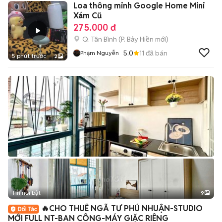
Loa thông minh Google Home Mini
Xám Cũ
275.000 đ
Q. Tân Bình
(
P. Bảy Hiền
mới)
5.0
11
đã bán
Phạm Nguyễn
5 phút trước
2
Tin nổi bật
9
+
2
🔥CHO THUÊ NGÃ TƯ PHÚ NHUẬN-STUDIO
MỚI FULL NT-BAN CÔNG-MÁY GIẶC RIÊNG