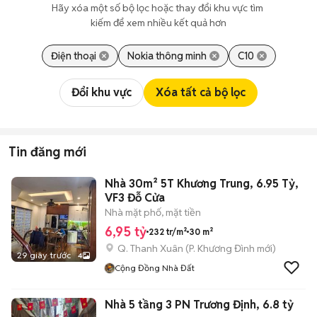
Hãy xóa một số bộ lọc hoặc thay đổi khu vực tìm 
kiếm để xem nhiều kết quả hơn
Điện thoại
Nokia thông minh
C10
Đổi khu vực
Xóa tất cả bộ lọc
Tin đăng mới
Nhà 30m² 5T Khương Trung, 6.95 Tỷ,
VF3 Đỗ Cửa
Nhà mặt phố, mặt tiền
6,95 tỷ
232 tr/m²
30 m²
Q. Thanh Xuân
(
P. Khương Đình
mới)
29 giây trước
4
Cộng Đồng Nhà Đất
Nhà 5 tầng 3 PN Trương Định, 6.8 tỷ