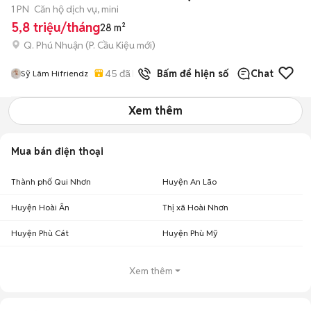
1 PN
Căn hộ dịch vụ, mini
5,8 triệu/tháng
28 m²
Q. Phú Nhuận
(
P. Cầu Kiệu
mới)
45
đã bán
Bấm để hiện số
Chat
Sỹ Lâm Hifriendz
Xem thêm
Mua bán điện thoại
Thành phố Qui Nhơn
Huyện An Lão
Huyện Hoài Ân
Thị xã Hoài Nhơn
Huyện Phù Cát
Huyện Phù Mỹ
Xem thêm