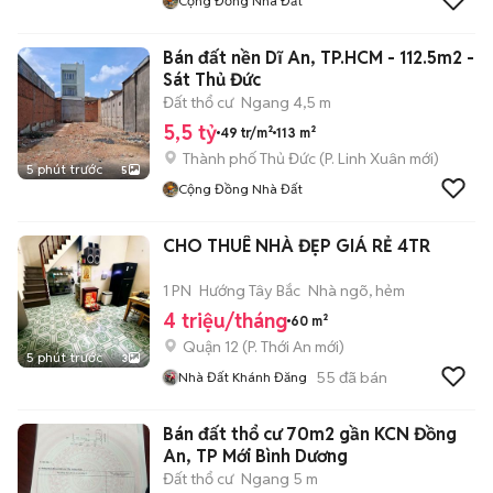
Cộng Đồng Nhà Đất
Bán đất nền Dĩ An, TP.HCM - 112.5m2 -
Sát Thủ Đức
Đất thổ cư
Ngang 4,5 m
5,5 tỷ
49 tr/m²
113 m²
Thành phố Thủ Đức
(
P. Linh Xuân
mới)
5 phút trước
5
Cộng Đồng Nhà Đất
CHO THUÊ NHÀ ĐẸP GIÁ RẺ 4TR
1 PN
Hướng Tây Bắc
Nhà ngõ, hẻm
4 triệu/tháng
60 m²
Quận 12
(
P. Thới An
mới)
5 phút trước
3
55
đã bán
Nhà Đất Khánh Đăng
Bán đất thổ cư 70m2 gần KCN Đồng
An, TP Mới Bình Dương
Đất thổ cư
Ngang 5 m