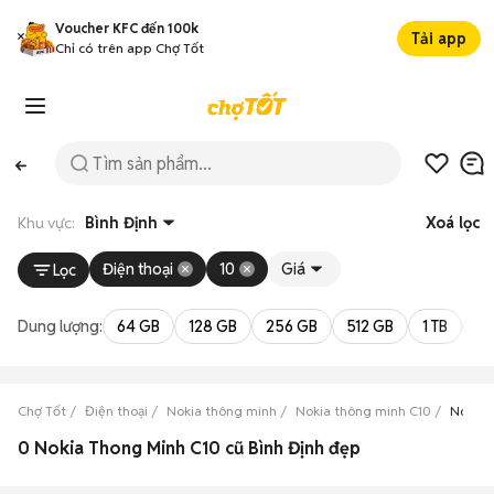
Voucher KFC đến 100k
Tải app
Chỉ có trên app Chợ Tốt
Khu vực:
Bình Định
Xoá lọc
Điện thoại
10
Giá
Lọc
Dung lượng:
64 GB
128 GB
256 GB
512 GB
1 TB
2 
Chợ Tốt
Điện thoại
Nokia thông minh
Nokia thông minh C10
Nokia 
0 Nokia Thong Minh C10 cũ Bình Định đẹp