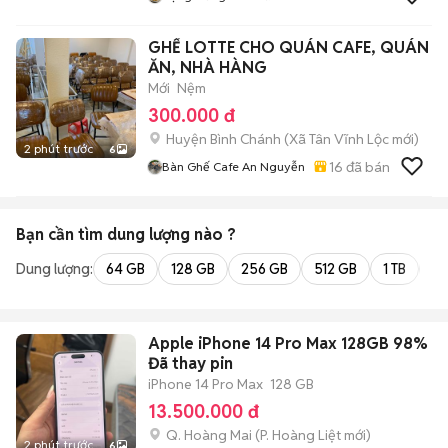
GHẾ LOTTE CHO QUÁN CAFE, QUÁN
ĂN, NHÀ HÀNG
Mới
Nệm
300.000 đ
Huyện Bình Chánh
(
Xã Tân Vĩnh Lộc
mới)
2 phút trước
6
16
đã bán
Bàn Ghế Cafe An Nguyễn
Bạn cần tìm
dung lượng
nào ?
Dung lượng:
64 GB
128 GB
256 GB
512 GB
1 TB
2 
Apple iPhone 14 Pro Max 128GB 98%
Đã thay pin
iPhone 14 Pro Max
128 GB
13.500.000 đ
Q. Hoàng Mai
(
P. Hoàng Liệt
mới)
2 phút trước
6