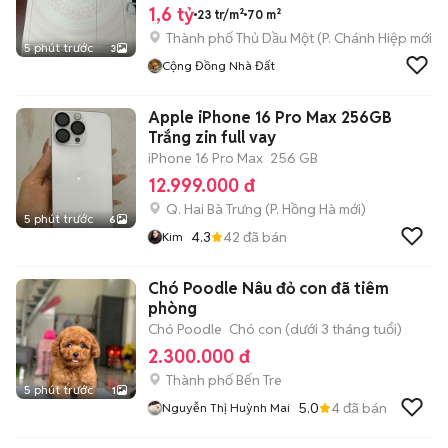
1,6 tỷ
23 tr/m²
70 m²
Thành phố Thủ Dầu Một
(
P. Chánh Hiệp
mới)
5 phút trước
3
Cộng Đồng Nhà Đất
Apple iPhone 16 Pro Max 256GB
Trắng zin full vay
iPhone 16 Pro Max
256 GB
12.999.000 đ
Q. Hai Bà Trưng
(
P. Hồng Hà
mới)
5 phút trước
6
4.3
42
đã bán
Kim
Chó Poodle Nâu đỏ con đã tiêm
phòng
Chó Poodle
Chó con (dưới 3 tháng tuổi)
2.300.000 đ
Thành phố Bến Tre
5 phút trước
1
5.0
4
đã bán
Nguyễn Thị Huỳnh Mai