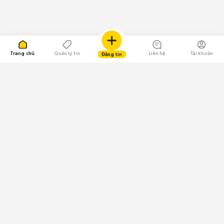
Trang chủ
Quản lý tin
Liên hệ
Tài khoản
Đăng tin
109.000 Bình chọn
Tải ứng dụng Chợ Tốt
Về Chợ Tốt
Quy chế sàn
Chính sách bảo mật
Giải quyết tranh chấp
CÔNG TY TNHH CHỢ TỐT - Người đại diện theo pháp luật:
Nguyễn Trọng Tấn; GPDKKD: 0312120782 do Sở KH & ĐT TP.HCM cấp ngày
11/01/2013;