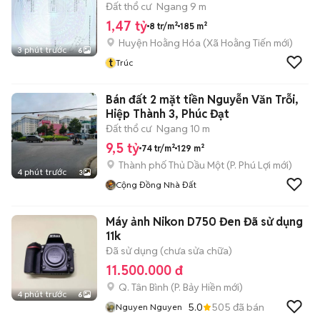
Đất thổ cư
Ngang 9 m
1,47 tỷ
8 tr/m²
185 m²
Huyện Hoằng Hóa
(
Xã Hoằng Tiến
mới)
3 phút trước
6
t
Trúc
Bán đất 2 mặt tiền Nguyễn Văn Trỗi,
Hiệp Thành 3, Phúc Đạt
Đất thổ cư
Ngang 10 m
9,5 tỷ
74 tr/m²
129 m²
Thành phố Thủ Dầu Một
(
P. Phú Lợi
mới)
4 phút trước
3
Cộng Đồng Nhà Đất
Máy ảnh Nikon D750 Đen Đã sử dụng
11k
Đã sử dụng (chưa sửa chữa)
11.500.000 đ
Q. Tân Bình
(
P. Bảy Hiền
mới)
4 phút trước
6
5.0
505
đã bán
Nguyen Nguyen