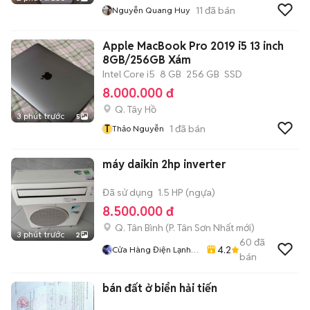
11
đã bán
Nguyễn Quang Huy
Apple MacBook Pro 2019 i5 13 inch
8GB/256GB Xám
Intel Core i5
8 GB
256 GB
SSD
8.000.000 đ
Q. Tây Hồ
3 phút trước
5
T
1
đã bán
Thảo Nguyễn
máy daikin 2hp inverter
Đã sử dụng
1.5 HP (ngựa)
8.500.000 đ
Q. Tân Bình
(
P. Tân Sơn Nhất
mới)
3 phút trước
2
60
đã
4.2
Cửa Hàng Điện Lạnh
bán
Văn Thọ
bán đất ở biển hải tiến