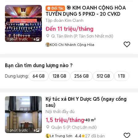
🎯 KIM OANH CỘNG HÒA
TUYỂN DỤNG 5 PPKD - 20 CVKD
Tập đoàn Kim Oanh
Đến 11 triệu/tháng
Q. Tân Bình
(
P. Tân Sơn Nhất
mới)
1 phút trước
6
KOG Chi Nhánh Cộng Hòa
Bạn cần tìm
dung lượng
nào ?
Dung lượng:
64 GB
128 GB
256 GB
512 GB
1 TB
2 
Ký túc xá ĐH Y Dược Q5 (ngay cổng
sau)
Nội thất đầy đủ
1,5 triệu/tháng
40 m²
Quận 5
(
P. Chợ Lớn
mới)
1 phút trước
8
L
4.4
27
đã bán
Lê Trung Sơn