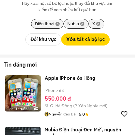
Hãy xóa một số bộ lọc hoặc thay đổi khu vực tìm 
kiếm để xem nhiều kết quả hơn
Điện thoại
Nubia
X
Đổi khu vực
Xóa tất cả bộ lọc
Tin đăng mới
Apple iPhone 6s Hồng
iPhone 6S
550.000 đ
Q. Hà Đông
(
P. Yên Nghĩa
mới)
1 phút trước
1
N
5.0
Nguyễn Cao Đại
Nubia Điện thoại Đen Mới, nguyên