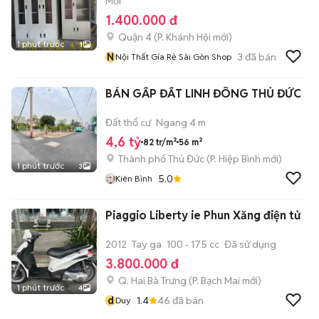
Mới
1.400.000 đ
Quận 4
(
P. Khánh Hội
mới)
1 phút trước
1
N
3
đã bán
Nội Thất Gía Rẻ Sài Gòn Shop
BÁN GẤP ĐẤT LINH ĐÔNG THỦ ĐỨC
Đất thổ cư
Ngang 4 m
4,6 tỷ
82 tr/m²
56 m²
Thành phố Thủ Đức
(
P. Hiệp Bình
mới)
1 phút trước
3
5.0
Kiên Bình
Piaggio Liberty ie Phun Xăng điện tử
2012
Tay ga
100 - 175 cc
Đã sử dụng
3.800.000 đ
Q. Hai Bà Trưng
(
P. Bạch Mai
mới)
1 phút trước
4
d
1.4
46
đã bán
Duy