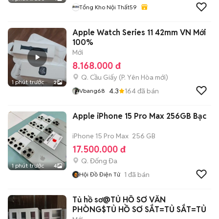
Tổng Kho Nội Thất59
Apple Watch Series 11 42mm VN Mới
100%
Mới
8.168.000 đ
Q. Cầu Giấy
(
P. Yên Hòa
mới)
1 phút trước
2
4.3
164
đã bán
Vbang68
Apple iPhone 15 Pro Max 256GB Bạc
iPhone 15 Pro Max
256 GB
17.500.000 đ
Q. Đống Đa
1 phút trước
4
1
đã bán
Hội Đồ Điện Tử
Tủ hồ sơ@TỦ HỒ SƠ VĂN
PHÒNG$TỦ HỒ SƠ SẮT=TỦ SẮT=TỦ