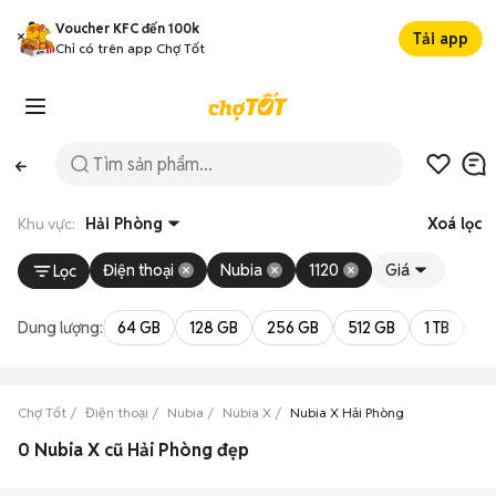
Voucher KFC đến 100k
Tải app
Chỉ có trên app Chợ Tốt
Khu vực:
Hải Phòng
Xoá lọc
Điện thoại
Nubia
1120
Giá
Lọc
Dung lượng:
64 GB
128 GB
256 GB
512 GB
1 TB
2 
Chợ Tốt
Điện thoại
Nubia
Nubia X
Nubia X Hải Phòng
0 Nubia X cũ Hải Phòng đẹp