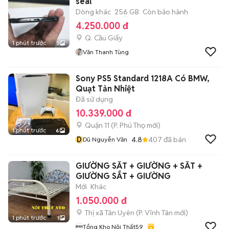
seal
Dòng khác
256 GB
Còn bảo hành
4.250.000 đ
Q. Cầu Giấy
1 phút trước
3
Văn Thanh Tùng
Sony PS5 Standard 1218A Có BMW,
Quạt Tản Nhiệt
Đã sử dụng
10.339.000 đ
Quận 11
(
P. Phú Thọ
mới)
1 phút trước
6
D
4.8
407
đã bán
Dũ Nguyễn Văn
GIƯỜNG SẮT + GIƯỜNG + SẮT +
GIƯỜNG SẮT + GIƯỜNG
Mới
Khác
1.050.000 đ
Thị xã Tân Uyên
(
P. Vĩnh Tân
mới)
1 phút trước
1
Tổng Kho Nội Thất59