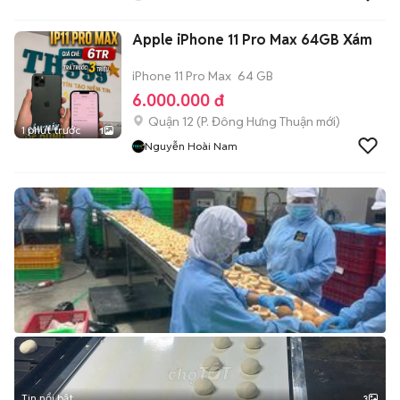
Apple iPhone 11 Pro Max 64GB Xám
iPhone 11 Pro Max
64 GB
6.000.000 đ
Quận 12
(
P. Đông Hưng Thuận
mới)
1 phút trước
1
Nguyễn Hoài Nam
Tin nổi bật
3