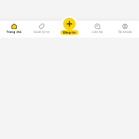
Trang chủ
Quản lý tin
Liên hệ
Tài khoản
Đăng tin
109.000 Bình chọn
Tải ứng dụng Chợ Tốt
Về Chợ Tốt
Quy chế sàn
Chính sách bảo mật
Giải quyết tranh chấp
CÔNG TY TNHH CHỢ TỐT - Người đại diện theo pháp luật:
Nguyễn Trọng Tấn; GPDKKD: 0312120782 do Sở KH & ĐT TP.HCM cấp ngày
11/01/2013;