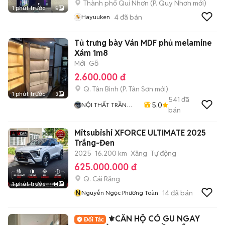
Thành phố Qui Nhơn
(
P. Quy Nhơn
mới)
1 phút trước
5
4
đã bán
Hayuuken
Tủ trưng bày Ván MDF phủ melamine
Xám 1m8
Mới
Gỗ
2.600.000 đ
Q. Tân Bình
(
P. Tân Sơn
mới)
1 phút trước
3
541
đã
5.0
NỘI THẤT TRẦN
bán
QUỐC
Mitsubishi XFORCE ULTIMATE 2025
Trắng-Đen
2025
16.200 km
Xăng
Tự động
625.000.000 đ
Q. Cái Răng
1 phút trước
14
N
14
đã bán
Nguyễn Ngọc Phương Toàn
⚜️CĂN HỘ CÓ GU NGAY