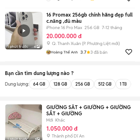
16 Promax 256gb chính hãng đẹp full
c.năng ,đủ màu
iPhone 16 Pro Max
256 GB
7-12 tháng
20.000.000 đ
Q. Thanh Xuân
(
P. Phương Liệt
mới)
1 phút trước
6
3.7
3
đã bán
Hoàng Thế Anh
Bạn cần tìm
dung lượng
nào ?
Dung lượng:
64 GB
128 GB
256 GB
512 GB
1 TB
2 
GIƯỜNG SẮT + GIƯỜNG + GIƯỜNG
SẮT + GIƯỜNG
Mới
Khác
1.050.000 đ
Thành phố Dĩ An
1 phút trước
1