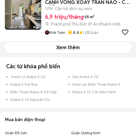
CẠNH VÒNG XOAY TRẦN NÃO - CÓ
CHỖ ĐẬU Ô TÔ
1 PN
Căn hộ dịch vụ, mini
6,9 triệu/tháng
35 m²
Thành phố Thủ Đức
(
P. An Khánh
mới)
1 phút trước
8
4.4
1
đã bán
Khải Toàn
Xem thêm
Các từ khóa phổ biến
Thanh Lý Nubia X Cũ
Xác Nubia X Cũ
Nubia X Full Box
Giao Lưu Điện Thoại Nubia X
Điện Thoại Nubia X Trả Góp
Nubia X Cũ Còn Bảo Hành
Nubia X Cũ Nguyên Zin
Mua bán điện thoại
Quận Đồ Sơn
Quận Dương Kinh