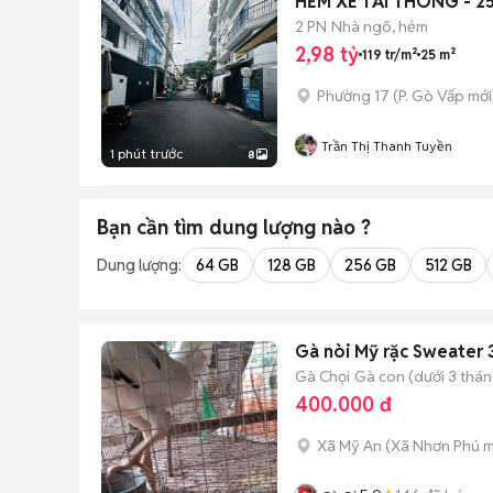
HẺM XE TẢI THÔNG - 
2 PN
Nhà ngõ, hẻm
2,98 tỷ
119 tr/m²
25 m²
Phường 17
(
P. Gò Vấp
mới
Trần Thị Thanh Tuyền
1 phút trước
8
Bạn cần tìm
dung lượng
nào ?
Dung lượng:
64 GB
128 GB
256 GB
512 GB
Gà nòi Mỹ rặc Sweater 
Gà Chọi
Gà con (dưới 3 thán
400.000 đ
Xã Mỹ An
(
Xã Nhơn Phú
m