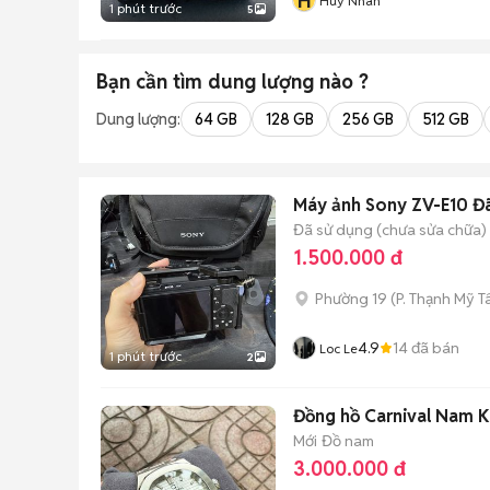
H
Huy Nhan
1 phút trước
5
Bạn cần tìm
dung lượng
nào ?
Dung lượng:
64 GB
128 GB
256 GB
512 GB
Máy ảnh Sony ZV-E10 Đã
Đã sử dụng (chưa sửa chữa)
1.500.000 đ
Phường 19
(
P. Thạnh Mỹ T
4.9
14
đã bán
Loc Le
1 phút trước
2
Đồng hồ Carnival Nam K
Mới
Đồ nam
3.000.000 đ