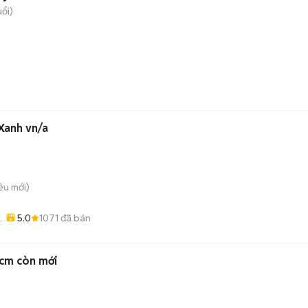
uổi)
Xanh vn/a
iều
mới)
5.0
1071
đã bán
cm còn mới