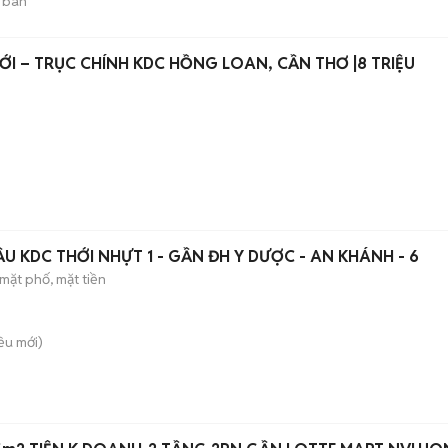
 bán
ỚI – TRỤC CHÍNH KDC HỒNG LOAN, CẦN THƠ |8 TRIỆU
CHO THUÊ NHÀ TRỆT LẦU KDC THỚI NHỰT 1 - GẦN ĐH Y DƯỢC - AN KHÁNH - 6
mặt phố, mặt tiền
iều
mới)