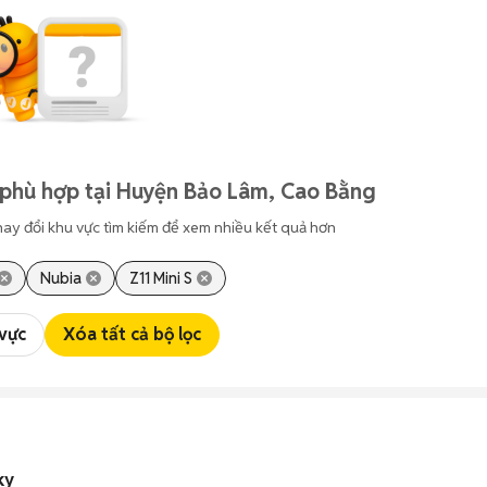
 phù hợp tại Huyện Bảo Lâm, Cao Bằng
hay đổi khu vực tìm kiếm để xem nhiều kết quả hơn
Nubia
Z11 Mini S
 vực
Xóa tất cả bộ lọc
ky