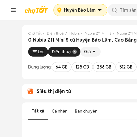
Huyện Bảo Lâm
Chợ Tốt
Điện thoại
Nubia
Nubia Z11 Mini S
Nubia Z11 M
0 Nubia Z11 Mini S cũ Huyện Bảo Lâm, Cao Bằn
Lọc
Điện thoại
Giá
Dung lượng:
64 GB
128 GB
256 GB
512 GB
Siêu thị điện tử
Tất cả
Cá nhân
Bán chuyên