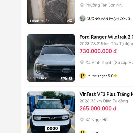
Phường Tân Sơn Nhì
DƯƠNG VĂN PHẠM CÔNG
1 phút trước
2
THIỆN
Ford Ranger Wildtrak 2
2023
78.215 km
Dầu
Tự độn
730.000.000 đ
Xã Vĩnh Thạnh
(
Xã Lấp V
P
5.0
Phước Thạnh
Tin ưu tiên
17
VinFast VF3 Plus Trắng
2026
33 km
Điện
Tự động
265.000.000 đ
Xã Ngọc Hồi