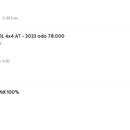
3
đã bán
.0L 4x4 AT - 2023 odo 78.000
g
ò
mới)
 Mới 100%