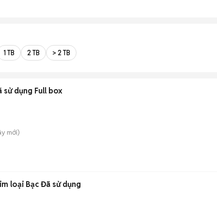
1 TB
2 TB
> 2 TB
 sử dụng Full box
ây
mới)
im loại Bạc Đã sử dụng