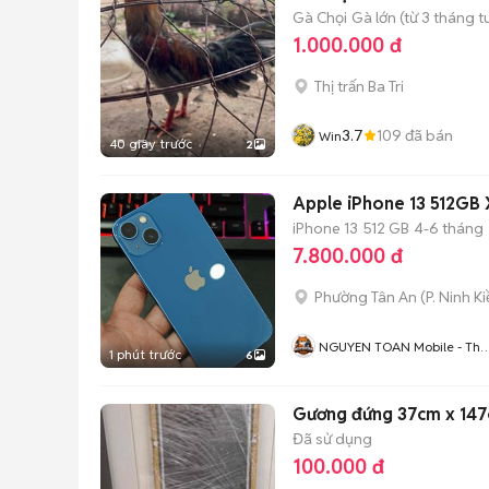
Gà Chọi
Gà lớn (từ 3 tháng t
1.000.000 đ
Thị trấn Ba Tri
3.7
109
đã bán
Win
40 giây trước
2
Apple iPhone 13 512GB 
iPhone 13
512 GB
4-6 tháng
7.800.000 đ
Phường Tân An
(
P. Ninh K
NGUYEN TOAN Mobile - Thu
1 phút trước
6
Máy Cũ - Bán Trả Góp
Gương đứng 37cm x 147
Đã sử dụng
100.000 đ