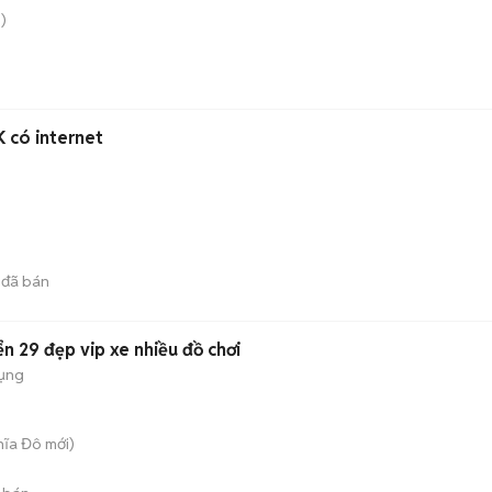
)
K có internet
đã bán
 29 đẹp vip xe nhiều đồ chơi
dụng
hĩa Đô
mới)