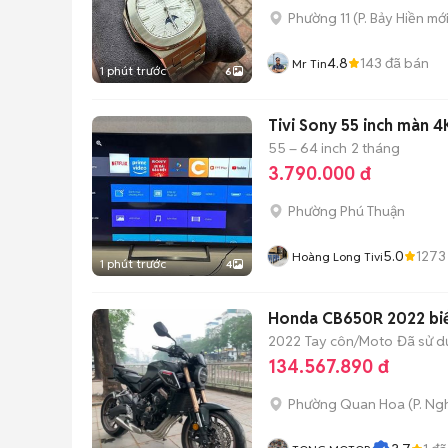
Phường 11
(
P. Bảy Hiền
mới
4.8
143
đã bán
Mr Tin
1 phút trước
6
Tivi Sony 55 inch màn 4
55 – 64 inch
2 tháng
3.790.000 đ
Phường Phú Thuận
5.0
1273
Hoàng Long Tivi
1 phút trước
4
Honda CB650R 2022 biển
2022
Tay côn/Moto
Đã sử 
134.567.890 đ
Phường Quan Hoa
(
P. Ng