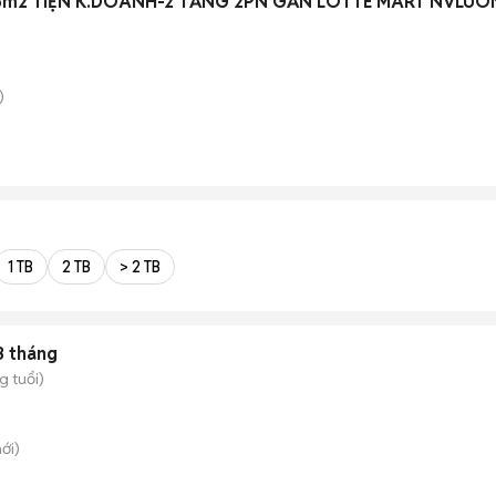
25m2 TIỆN K.DOANH-2 TẦNG 2PN GẦN LOTTE MART NVLU
)
1 TB
2 TB
> 2 TB
3 tháng
g tuổi)
ới)