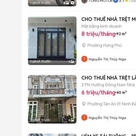
3.7
1
đã
TONG MOTOR
1 phút trước
8
CHO THUÊ NHÀ TRỆT M
Mặt bằng kinh doanh
8 triệu/tháng
92 m²
Phường Hưng Phú
Nguyễn Thị Thúy Nga
1 phút trước
5
2 PN
Hướng Đông Nam
Nhà 
6 triệu/tháng
40 m²
Phường Tân An
(
P. Ninh K
Nguyễn Thị Thúy Nga
1 phút trước
6