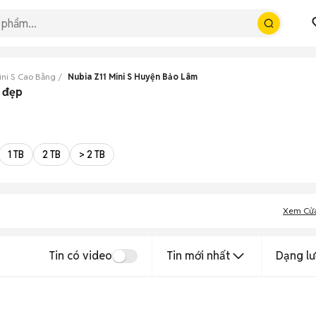
ini S Cao Bằng
Nubia Z11 Mini S Huyện Bảo Lâm
g đẹp
1 TB
2 TB
> 2 TB
Xem Cử
Tin có video
Tin mới nhất
Dạng lư