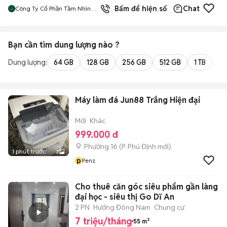
Bấm để hiện số
Chat
Công Ty Cổ Phần Tầm Nhìn
Quôc Tế Aladdin
Bạn cần tìm
dung lượng
nào ?
Dung lượng:
64 GB
128 GB
256 GB
512 GB
1 TB
2 
Máy làm đá Jun88 Trắng Hiện đại
Mới
Khác
999.000 đ
Phường 16
(
P. Phú Định
mới)
1 phút trước
3
p
Penz
Cho thuê căn góc siêu phẩm gần làng
đại học - siêu thị Go Dĩ An
2 PN
Hướng Đông Nam
Chung cư
7 triệu/tháng
55 m²