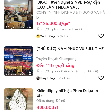
IDIGO Tuyển Dụng 2 NVBH-Sự kiện
CAO LÃNH MEGA SALE
CÔNG TY TNHH DỊCH VỤ & THƯƠNG MẠI HÀ
DI
Từ 25.000 đ/giờ
28 giây trước
6
Phường 1
(
P. Cao Lãnh
mới)
M
8
đã bán
Mai Hương
(THỦ ĐỨC) NAM PHỤC VỤ FULL TIME
Truyền Thuyết Champong
Đến 11 triệu/tháng
Phường Linh Xuân (Quận Thủ Đức cũ)
39 giây trước
1
3
đã bán
Thuý Hằng
Khăn dập ly nữ hiệu Phen Đì lụa tơ
tằm
Đã sử dụng
Đồ nữ
400.000 đ