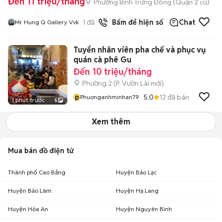
Đến 11 triệu/tháng
Phường Bình Trưng Đông (Quận 2 cũ)
1
đã bán
Bấm để hiện số
Chat
Mr Hung Q Gallery Vvk
Tuyển nhân viên pha chế và phục vụ
quán cà phê Gu
Đến 10 triệu/tháng
Phường 2
(
P. Vườn Lài
mới)
p
5.0
12
đã bán
Phuonganhminhan79
1 phút trước
5
Xem thêm
Mua bán đồ điện tử
Thành phố Cao Bằng
Huyện Bảo Lạc
Huyện Bảo Lâm
Huyện Hạ Lang
Huyện Hòa An
Huyện Nguyên Bình