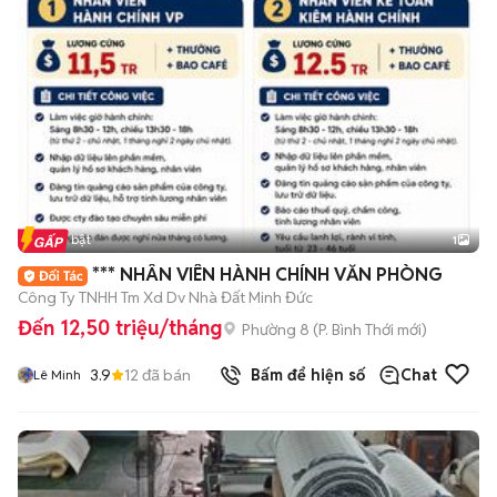
Tin nổi bật
1
*** NHÂN VIÊN HÀNH CHÍNH VĂN PHÒNG
Công Ty TNHH Tm Xd Dv Nhà Đất Minh Đức
Đến 12,50 triệu/tháng
Phường 8
(
P. Bình Thới
mới)
3.9
12
đã bán
Bấm để hiện số
Chat
Lê Minh