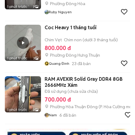
Phường Đông Hòa
1 phút trước
7
Ruby Nguyen
Coc Heavy 1 tháng tuổi
Chim Vẹt
Chim non (dưới 3 tháng tuổi)
800.000 đ
Phường Đông Hưng Thuận
1 phút trước
3
Q
23
đã bán
Quang Đinh
RAM AVEXIR Solid Gray DDR4 8GB
2666MHz Xám
Đã sử dụng (chưa sửa chữa)
700.000 đ
Phường Hòa Thuận Đông
(
P. Hòa Cường
mới)
1 phút trước
2
6
đã bán
Nam