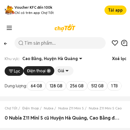
Voucher KFC đến 100k
Tải app
Chỉ có trên app Chợ Tốt
Khu vực:
Cao Bằng, Huyện Hà Quảng
Xoá lọc
Điện thoại
Giá
Lọc
Dung lượng:
64 GB
128 GB
256 GB
512 GB
1 TB
2 
Chợ Tốt
Điện thoại
Nubia
Nubia Z11 Mini S
Nubia Z11 Mini S Cao Bằn
0 Nubia Z11 Mini S cũ Huyện Hà Quảng, Cao Bằng đẹp