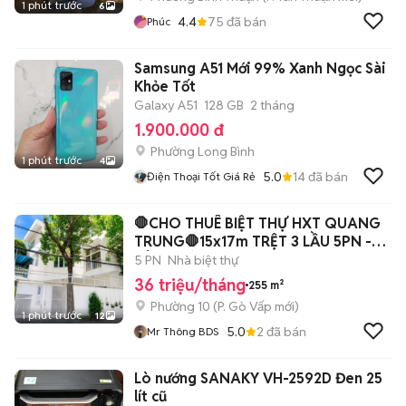
1 phút trước
6
4.4
75
đã bán
Phúc
Samsung A51 Mới 99% Xanh Ngọc Sài
Khỏe Tốt
Galaxy A51
128 GB
2 tháng
1.900.000 đ
Phường Long Bình
1 phút trước
4
5.0
14
đã bán
Điện Thoại Tốt Giá Rẻ
🛑CHO THUÊ BIỆT THỰ HXT QUANG
TRUNG🛑15x17m TRỆT 3 LẦU 5PN -
SÂN VƯỜN
5 PN
Nhà biệt thự
36 triệu/tháng
255 m²
Phường 10
(
P. Gò Vấp
mới)
1 phút trước
12
5.0
2
đã bán
Mr Thông BDS
Lò nướng SANAKY VH-2592D Đen 25
lít cũ