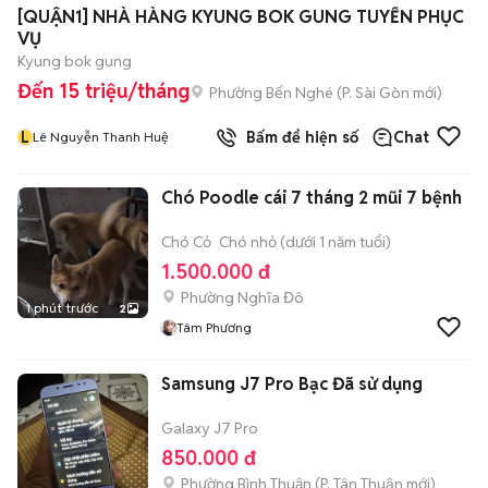
[QUẬN1] NHÀ HÀNG KYUNG BOK GUNG TUYỂN PHỤC
VỤ
Kyung bok gung
Đến 15 triệu/tháng
Phường Bến Nghé
(
P. Sài Gòn
mới)
L
Bấm để hiện số
Chat
Lê Nguyễn Thanh Huệ
Chó Poodle cái 7 tháng 2 mũi 7 bệnh
Chó Cỏ
Chó nhỏ (dưới 1 năm tuổi)
1.500.000 đ
Phường Nghĩa Đô
1 phút trước
2
Tâm Phương
Samsung J7 Pro Bạc Đã sử dụng
Galaxy J7 Pro
850.000 đ
Phường Bình Thuận
(
P. Tân Thuận
mới)