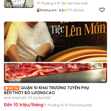
Phường 3
(
P. Tân Sơn Hòa
mới)
41 giây trước
6
4.6
175
đã bán
Phương Anh
Tin nổi bật
6
+
2
QUẬN 10 KHAI TRƯƠNG TUYỂN PHỤ
BẾP/THỚT BÒ LƯƠNGCAO
NHÀ HÀNG BÒ TƠ QUÁN MỘC
Đến 10 triệu/tháng
Phường 15
(
P. Hòa Hưng
mới)