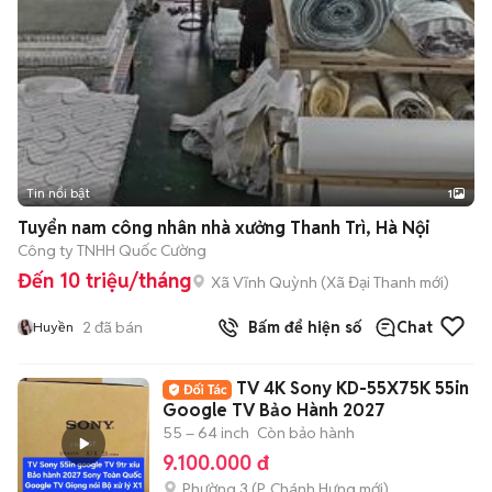
Tin nổi bật
1
Tuyển nam công nhân nhà xưởng Thanh Trì, Hà Nội
Công ty TNHH Quốc Cường
Đến 10 triệu/tháng
Xã Vĩnh Quỳnh
(
Xã Đại Thanh
mới)
2
đã bán
Bấm để hiện số
Chat
Huyền
TV 4K Sony KD-55X75K 55in
Google TV Bảo Hành 2027
55 – 64 inch
Còn bảo hành
9.100.000 đ
Phường 3
(
P. Chánh Hưng
mới)