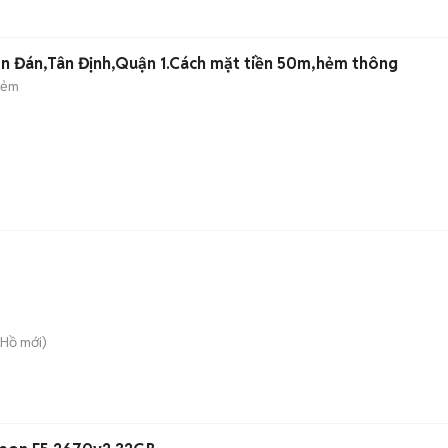
n Đán,Tân Định,Quận 1.Cách mặt tiền 50m,hẻm thông
hẻm
 Hồ
mới)