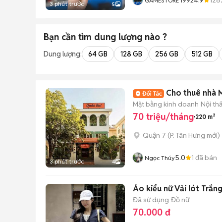
GAMESTORE 1992
3 phút trước
5
Bạn cần tìm
dung lượng
nào ?
Dung lượng:
64 GB
128 GB
256 GB
512 GB
Cho thuê nhà 
Mặt bằng kinh doanh
Nội th
70 triệu/tháng
220 m²
Quận 7
(
P. Tân Hưng
mới)
5.0
1
đã bán
Ngọc Thúy
3 phút trước
4
Áo kiểu nữ Vải lót Trắn
Đã sử dụng
Đồ nữ
70.000 đ