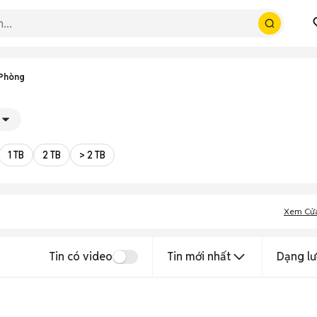
 Phòng
1 TB
2 TB
> 2 TB
Xem Cử
Tin có video
Tin mới nhất
Dạng lư