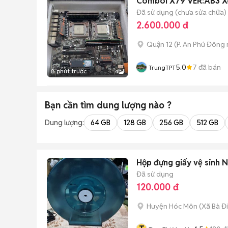
ComboI X79 VER:AB3 X
Đã sử dụng (chưa sửa chữa)
2.600.000 đ
Quận 12
(
P. An Phú Đông
5.0
7
đã bán
TrungTPT
8 phút trước
4
Bạn cần tìm
dung lượng
nào ?
Dung lượng:
64 GB
128 GB
256 GB
512 GB
Hộp đựng giấy vệ sinh 
Đã sử dụng
120.000 đ
Huyện Hóc Môn
(
Xã Bà Đ