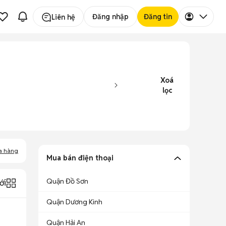
Đăng nhập
Đăng tin
Liên hệ
Xoá
lọc
a hàng
Mua bán điện thoại
Quận Đồ Sơn
ới
Quận Dương Kinh
Quận Hải An