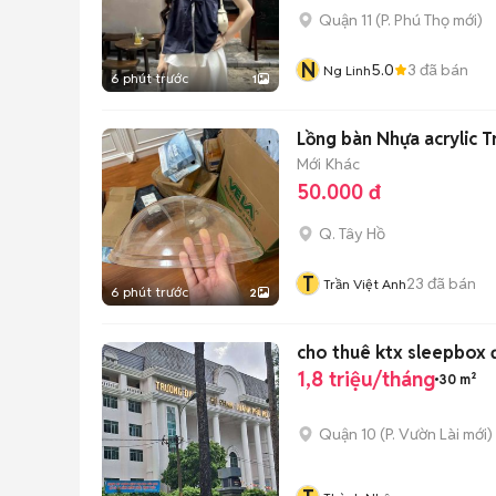
Quận 11
(
P. Phú Thọ
mới)
N
5.0
3
đã bán
Ng Linh
6 phút trước
1
Lồng bàn Nhựa acrylic T
Mới
Khác
50.000 đ
Q. Tây Hồ
T
23
đã bán
Trần Việt Anh
6 phút trước
2
cho thuê ktx sleepbox 
1,8 triệu/tháng
30 m²
Quận 10
(
P. Vườn Lài
mới)