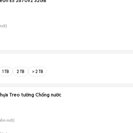
eon E5 2670v2 32GB
mới)
1 TB
2 TB
> 2 TB
Nhựa Treo tường Chống nước
iểm
mới)