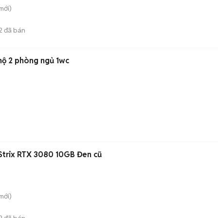
mới)
2
đã bán
 hộ 2 phòng ngủ 1wc
Strix RTX 3080 10GB Đen cũ
mới)
2
đã bán