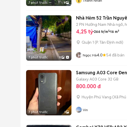
T
Thành Nhân
7 phút trước
9
Nhà Hẻm 52 Trần Nguyê
2 PN
Hướng Nam
Nhà ngõ, 
4,25 tỷ
266 tr/m²
16 m²
Quận 1
(
P. Tân Định
mới)
4.0
54
đã bán
Ngọc Hà
7 phút trước
11
Samsung A03 Core Đen
Galaxy A03 Core
32 GB
800.000 đ
Huyện Phú Vang
(
Xã Phú
Vin
7 phút trước
3