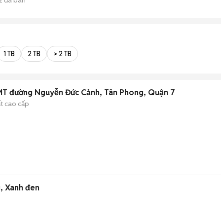
1 TB
2 TB
> 2 TB
MT đường Nguyễn Đức Cảnh, Tân Phong, Quận 7
ất cao cấp
g, Xanh đen