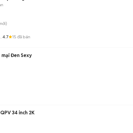
àn
mới)
4.7
15
đã bán
G
 mại Đen Sexy
QPV 34 inch 2K