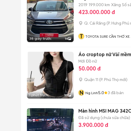
2019
199.000 km
Xăng
Số s
423.000.000 đ
Q. Cái Răng
(
P. Hưng Phú
T
TOYOTA SURE CẦN THƠ XE
38 giây trước
14
QUA SỬ DỤNG CHÍNH HÃN
Áo croptop nữ Vải mềm
Mới
Đồ nữ
50.000 đ
Quận 11
(
P. Phú Thọ
mới)
N
5.0
3
đã bán
Ng Linh
1 phút trước
1
Màn hình MSI MAG 342C
Đã sử dụng (chưa sửa chữa)
3.900.000 đ