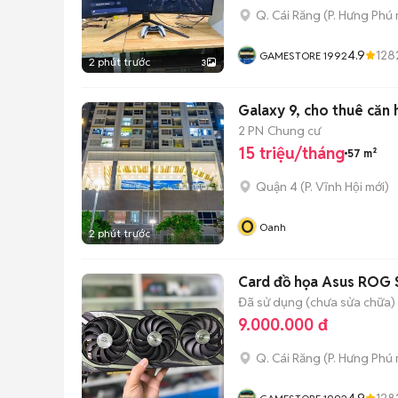
Q. Cái Răng
(
P. Hưng Phú
4.9
128
GAMESTORE 1992
2 phút trước
3
Galaxy 9, cho thuê căn
2 PN
Chung cư
15 triệu/tháng
57 m²
Quận 4
(
P. Vĩnh Hội
mới)
O
Oanh
2 phút trước
Card đồ họa Asus ROG 
Đã sử dụng (chưa sửa chữa)
9.000.000 đ
Q. Cái Răng
(
P. Hưng Phú
4.9
128