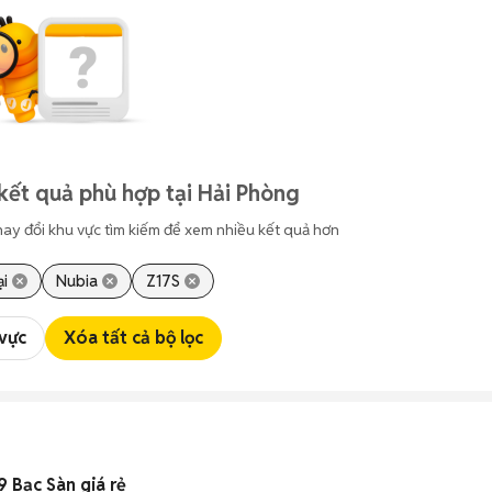
kết quả phù hợp tại Hải Phòng
hay đổi khu vực tìm kiếm để xem nhiều kết quả hơn
ại
Nubia
Z17S
 vực
Xóa tất cả bộ lọc
 Bạc Sàn giá rẻ