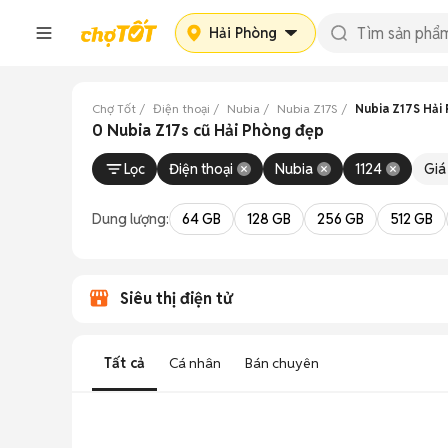
Hải Phòng
Chợ Tốt
Điện thoại
Nubia
Nubia Z17S
Nubia Z17S Hải
0 Nubia Z17s cũ Hải Phòng đẹp
Lọc
Điện thoại
Nubia
1124
Giá
Dung lượng:
64 GB
128 GB
256 GB
512 GB
Siêu thị điện tử
Tất cả
Cá nhân
Bán chuyên