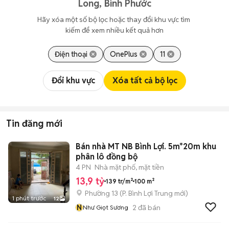
Long, Bình Phước
Hãy xóa một số bộ lọc hoặc thay đổi khu vực tìm 
kiếm để xem nhiều kết quả hơn
Điện thoại
OnePlus
11
Đổi khu vực
Xóa tất cả bộ lọc
Tin đăng mới
Bán nhà MT NB Bình Lợi. 5m*20m khu
phân lô đồng bộ
4 PN
Nhà mặt phố, mặt tiền
13,9 tỷ
139 tr/m²
100 m²
Phường 13
(
P. Bình Lợi Trung
mới)
1 phút trước
12
N
2
đã bán
Như Giọt Sương