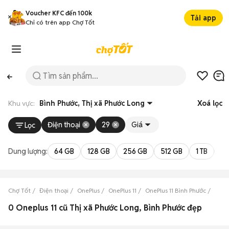
Voucher KFC đến 100k
Tải app
Chỉ có trên app Chợ Tốt
Khu vực:
Bình Phước, Thị xã Phước Long
Xoá lọc
Điện thoại
29
Giá
Lọc
Dung lượng:
64 GB
128 GB
256 GB
512 GB
1 TB
2 
Chợ Tốt
Điện thoại
OnePlus
OnePlus 11
OnePlus 11 Bình Phước
OneP
0 Oneplus 11 cũ Thị xã Phước Long, Bình Phước đẹp