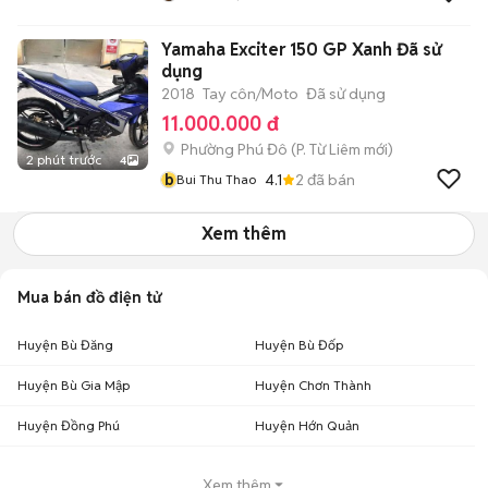
Yamaha Exciter 150 GP Xanh Đã sử
dụng
2018
Tay côn/Moto
Đã sử dụng
11.000.000 đ
Phường Phú Đô
(
P. Từ Liêm
mới)
2 phút trước
4
b
4.1
2
đã bán
Bui Thu Thao
Xem thêm
Mua bán đồ điện tử
Huyện Bù Đăng
Huyện Bù Đốp
Huyện Bù Gia Mập
Huyện Chơn Thành
Huyện Đồng Phú
Huyện Hớn Quản
Xem thêm