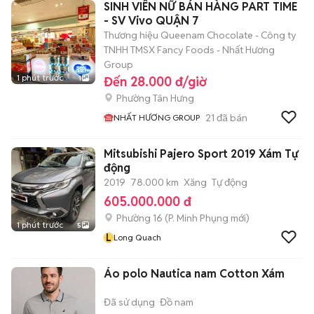
SINH VIÊN NỮ BÁN HÀNG PART TIME
- SV Vivo QUẬN 7
Thương hiệu Queenam Chocolate - Công ty
TNHH TMSX Fancy Foods - Nhất Hương
Group
1 phút trước
1
Đến 28.000 đ/giờ
Phường Tân Hưng
21
đã bán
NHẤT HƯƠNG GROUP
Mitsubishi Pajero Sport 2019 Xám Tự
động
2019
78.000 km
Xăng
Tự động
605.000.000 đ
Phường 16
(
P. Minh Phụng
mới)
1 phút trước
5
L
Long Quach
Áo polo Nautica nam Cotton Xám
Đã sử dụng
Đồ nam