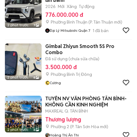
lăn bánh
2026
Mới
Xăng
Tự động
776.000.000 đ
Phường Bình Thuận
(
P. Tân Thuận
mới)
2 phút trước
7
1
đã bán
Đại Lý Mitsubishi Quận 7
Gimbal Zhiyun Smooth 5S Pro
Combo
Đã sử dụng (chưa sửa chữa)
3.500.000 đ
Phường Bình Trị Đông
2 phút trước
6
C
Cương
TUYỂN NV VĂN PHÒNG TÂN BÌNH-
KHÔNG CẦN KINH NGHIỆM
MAXREAL Q. TÂN BÌNH
Thương lượng
Phường 2
(
P. Tân Sơn Hòa
mới)
2 phút trước
6
Hoàng Thị Ân Thi