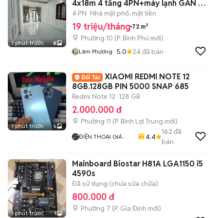
4x18m 4 tầng 4PN+máy lạnh GẦN CC
WESTERN
4 PN
Nhà mặt phố, mặt tiền
19 triệu/tháng
72 m²
Phường 10
(
P. Bình Phú
mới)
1 phút trước
8
5.0
24
đã bán
Lâm Phương
XIAOMI REDMI NOTE 12
8GB.128GB PIN 5000 SNAP 685
Redmi Note 12
128 GB
2.000.000 đ
Phường 11
(
P. Bình Lợi Trung
mới)
1 phút trước
5
162
đã
4.4
ĐIỆN THOẠI GIÁ
bán
TỐT
Mainboard Biostar H81A LGA1150 i5
4590s
Đã sử dụng (chưa sửa chữa)
800.000 đ
Phường 7
(
P. Gia Định
mới)
1 phút trước
1