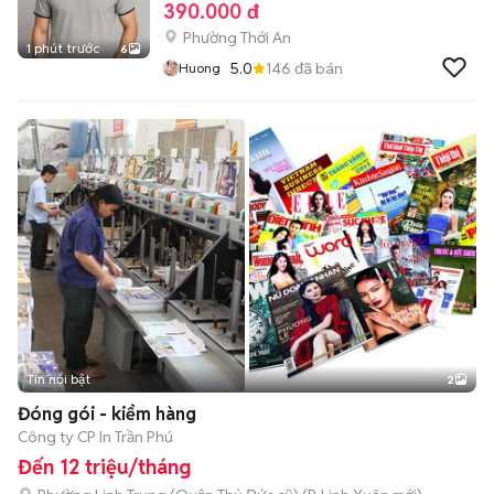
390.000 đ
Phường Thới An
1 phút trước
6
5.0
146
đã bán
Huong
Tin nổi bật
2
Đóng gói - kiểm hàng
Công ty CP In Trần Phú
Đến 12 triệu/tháng