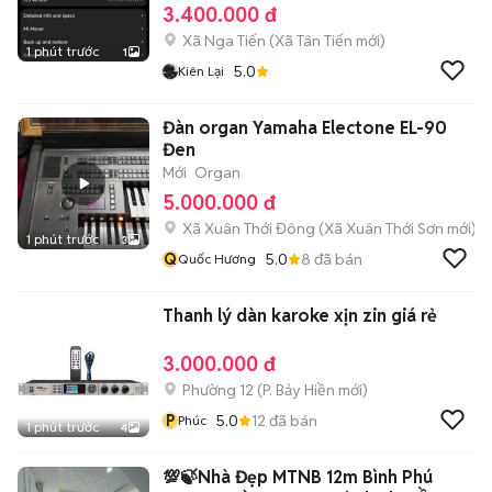
3.400.000 đ
Xã Nga Tiến
(
Xã Tân Tiến
mới)
1 phút trước
1
5.0
Kiên Lại
Đàn organ Yamaha Electone EL-90
Đen
Mới
Organ
5.000.000 đ
Xã Xuân Thới Đông
(
Xã Xuân Thới Sơn
mới)
1 phút trước
3
Q
5.0
8
đã bán
Quốc Hương
Thanh lý dàn karoke xịn zin giá rẻ
3.000.000 đ
Phường 12
(
P. Bảy Hiền
mới)
P
5.0
12
đã bán
Phúc
1 phút trước
4
💯🍃Nhà Đẹp MTNB 12m Bình Phú