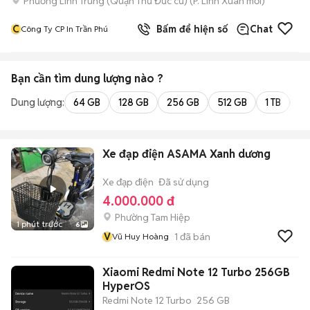
Phường Linh Trung (Quận Thủ Đức cũ)
(
P. Linh Xuân
mới)
C
Bấm để hiện số
Chat
Công Ty CP In Trần Phú
Bạn cần tìm
dung lượng
nào ?
Dung lượng:
64 GB
128 GB
256 GB
512 GB
1 TB
2 
Xe đạp điện ASAMA Xanh dương
Xe đạp điện
Đã sử dụng
4.000.000 đ
Phường Tam Hiệp
1 phút trước
6
V
1
đã bán
Vũ Huy Hoàng
Xiaomi Redmi Note 12 Turbo 256GB
HyperOS
Redmi Note 12 Turbo
256 GB