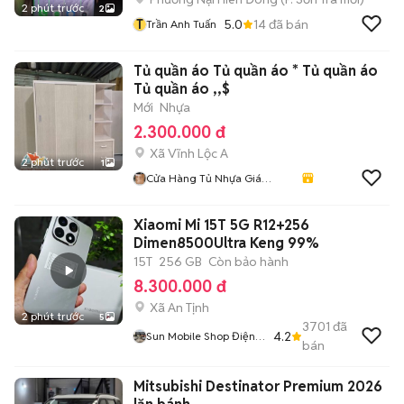
2 phút trước
2
T
5.0
14
đã bán
Trần Anh Tuấn
Tủ quần áo Tủ quần áo * Tủ quần áo
Tủ quần áo ,,$
Mới
Nhựa
2.300.000 đ
Xã Vĩnh Lộc A
2 phút trước
1
Cửa Hàng Tủ Nhựa Giá
Xưởng
Xiaomi Mi 15T 5G R12+256
Dimen8500Ultra Keng 99%
15T
256 GB
Còn bảo hành
8.300.000 đ
Xã An Tịnh
2 phút trước
5
3701
đã
4.2
Sun Mobile Shop Điện
bán
Thoại Trảng Bàng Tây
Ninh 01
Mitsubishi Destinator Premium 2026