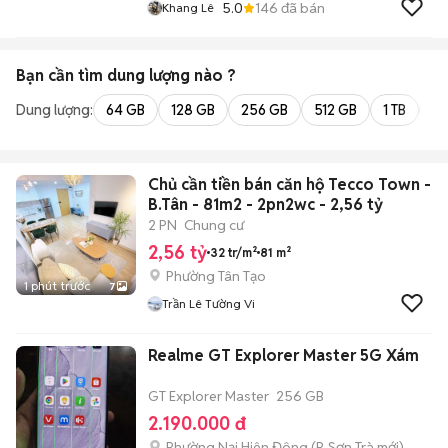
5.0
146
đã bán
Khang Lê
Bạn cần tìm
dung lượng
nào ?
Dung lượng:
64 GB
128 GB
256 GB
512 GB
1 TB
2 
Chủ cần tiền bán căn hộ Tecco Town -
B.Tân - 81m2 - 2pn2wc - 2,56 tỷ
2 PN
Chung cư
2,56 tỷ
32 tr/m²
81 m²
Phường Tân Tạo
1 phút trước
7
Trần Lê Tường Vi
Realme GT Explorer Master 5G Xám
GT Explorer Master
256 GB
2.190.000 đ
Phường Nại Hiên Đông
(
P. Sơn Trà
mới)