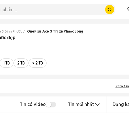
e 3 Bình Phước
OnePlus Ace 3 Thị xã Phước Long
ước đẹp
1 TB
2 TB
> 2 TB
Xem Cử
Tin có video
Tin mới nhất
Dạng lư