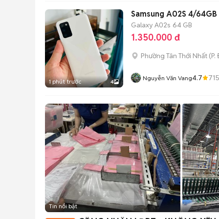
Samsung A02S 4/64GB 
Galaxy A02s
64 GB
1.350.000 đ
Phường Tân Thới Nhất
(
P.
4.7
71
Nguyễn Văn Vang
1 phút trước
4
Tin nổi bật