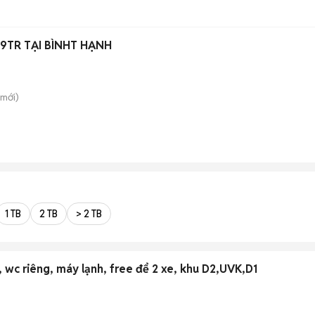
9TR TẠI BÌNHT HẠNH
mới)
1 TB
2 TB
> 2 TB
wc riêng, máy lạnh, free để 2 xe, khu D2,UVK,D1