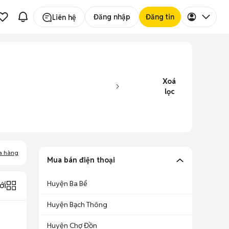
Đăng nhập
Đăng tin
Liên hệ
Xoá
lọc
a hàng
Mua bán điện thoại
Huyện Ba Bể
ới
Huyện Bạch Thông
Huyện Chợ Đồn