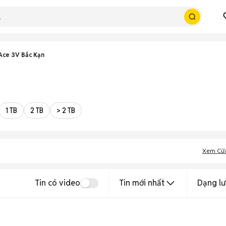
Ace 3V Bắc Kạn
1 TB
2 TB
> 2 TB
Xem Cử
Tin có video
Tin mới nhất
Dạng lư