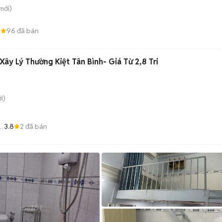
mới)
0
96
đã bán
ây Lý Thường Kiệt Tân Bình- Giá Từ 2,8 Tri
i)
3.8
2
đã bán