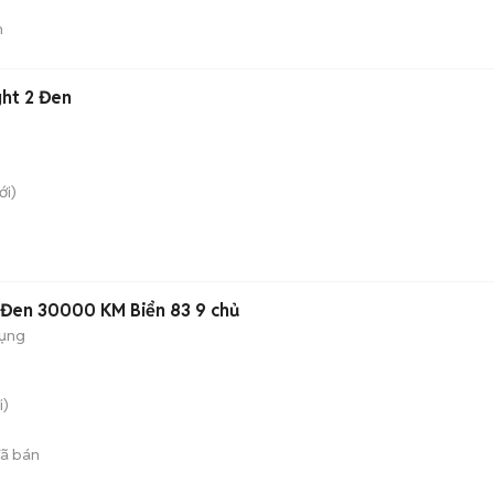
n
ght 2 Đen
i)
 Đen 30000 KM Biển 83 9 chủ
dụng
i)
ã bán