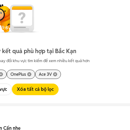
 kết quả phù hợp tại Bắc Kạn
hay đổi khu vực tìm kiếm để xem nhiều kết quả hơn
OnePlus
Ace 3V
 vực
Xóa tất cả bộ lọc
n Cấn nhẹ