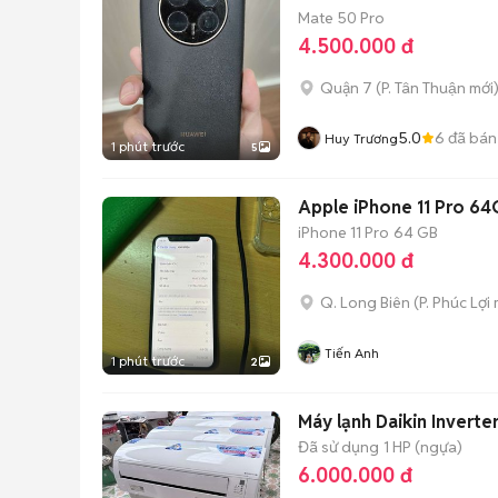
Mate 50 Pro
4.500.000 đ
Quận 7
(
P. Tân Thuận
mới
5.0
6
đã bán
Huy Trương
1 phút trước
5
Apple iPhone 11 Pro 64
iPhone 11 Pro
64 GB
4.300.000 đ
Q. Long Biên
(
P. Phúc Lợi
Tiến Anh
1 phút trước
2
Máy lạnh Daikin Invert
Đã sử dụng
1 HP (ngựa)
6.000.000 đ