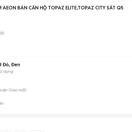
 AEON BÁN CĂN HỘ TOPAZ ELITE,TOPAZ CITY SÁT Q5
i)
3 Đỏ, Đen
sử dụng
Thuận Giao
mới)
án