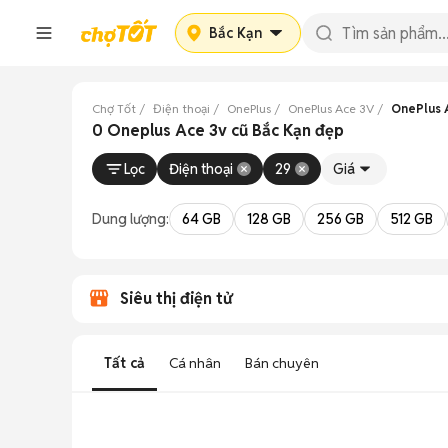
Bắc Kạn
Chợ Tốt
Điện thoại
OnePlus
OnePlus Ace 3V
OnePlus 
0 Oneplus Ace 3v cũ Bắc Kạn đẹp
Lọc
Điện thoại
29
Giá
Dung lượng:
64 GB
128 GB
256 GB
512 GB
Siêu thị điện tử
Tất cả
Cá nhân
Bán chuyên