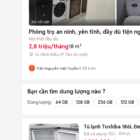
Tin nổi bật
Phòng trọ an ninh, yên tĩnh, đầy đủ tiện ng
Nội thất đầy đủ
2,8 triệu/tháng
18 m²
Q. Ninh Kiều
(
P. Tân An
mới)
4
đã bán
Trần Nguyễn Việt Tuyền
Bạn cần tìm
dung lượng
nào ?
Dung lượng:
64 GB
128 GB
256 GB
512 GB
Tủ lạnh Toshiba 186L Đ
Đã sử dụng
150 - 199 lít