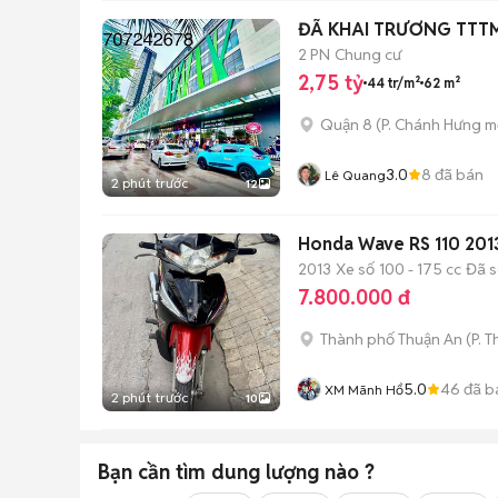
ĐÃ KHAI TRƯƠNG TTTM
2 PN
Chung cư
2,75 tỷ
44 tr/m²
62 m²
Quận 8
(
P. Chánh Hưng
mớ
3.0
8
đã bán
Lê Quang
2 phút trước
12
Honda Wave RS 110 201
2013
Xe số
100 - 175 cc
Đã 
7.800.000 đ
Thành phố Thuận An
(
P. 
5.0
46
đã b
XM Mãnh Hổ
2 phút trước
10
Bạn cần tìm
dung lượng
nào ?