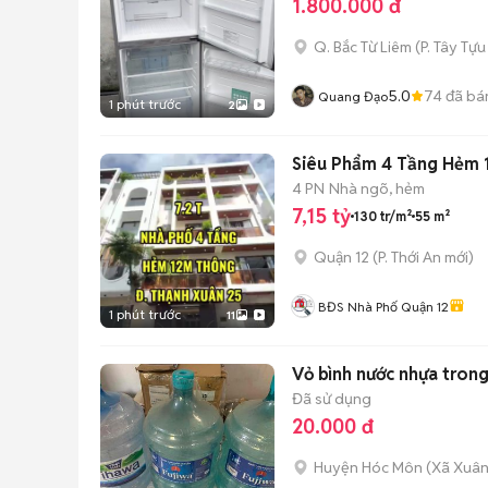
1.800.000 đ
Q. Bắc Từ Liêm
(
P. Tây Tựu
5.0
74
đã bá
Quang Đạo
1 phút trước
2
Siêu Phẩm 4 Tầng Hẻm 
4 PN
Nhà ngõ, hẻm
7,15 tỷ
130 tr/m²
55 m²
Quận 12
(
P. Thới An
mới)
BĐS Nhà Phố Quận 12
1 phút trước
11
Vỏ bình nước nhựa trong
Đã sử dụng
20.000 đ
Huyện Hóc Môn
(
Xã Xuân