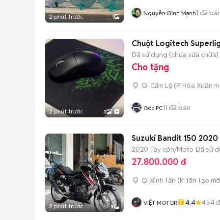
1
đã bá
Nguyễn Đình Mạnh
2 phút trước
1
Chuột Logitech Superli
Đã sử dụng (chưa sửa chữa)
Cho tặng
Q. Cẩm Lệ
(
P. Hòa Xuân
mớ
11
đã bán
Góc PC
2 phút trước
3
Suzuki Bandit 150 2020
2020
Tay côn/Moto
Đã sử 
27.800.000 đ
Q. Bình Tân
(
P. Tân Tạo
mớ
4.4
454
đ
VIỆT MOTOR
2 phút trước
9