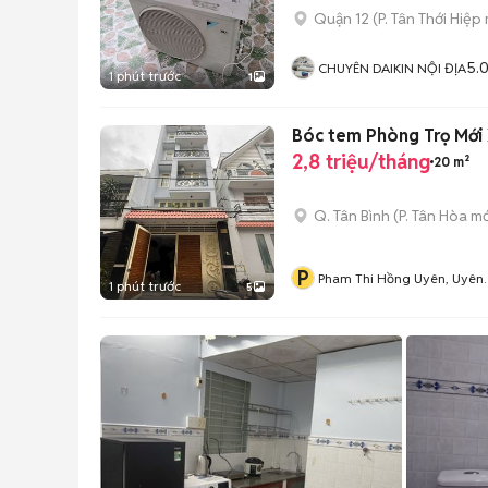
Quận 12
(
P. Tân Thới Hiệp
5.
CHUYÊN DAIKIN NỘI ĐỊA
1 phút trước
1
Bóc tem Phòng Trọ Mới X
2,8 triệu/tháng
20 m²
Q. Tân Bình
(
P. Tân Hòa
mớ
P
Pham Thi Hồng Uyên, Uyên
1 phút trước
5
Leather