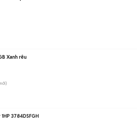
)
GB Xanh rêu
mới)
er 1HP 3784DSFGH