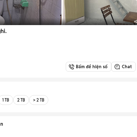
4
hi.
Bấm để hiện số
Chat
1 TB
2 TB
> 2 TB
en