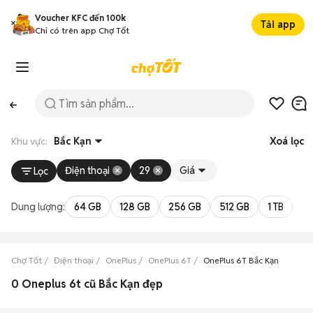
Voucher KFC đến 100k
Tải app
Chỉ có trên app Chợ Tốt
Khu vực:
Bắc Kạn
Xoá lọc
Điện thoại
29
Giá
Lọc
Dung lượng:
64 GB
128 GB
256 GB
512 GB
1 TB
2 
Chợ Tốt
Điện thoại
OnePlus
OnePlus 6T
OnePlus 6T Bắc Kạn
0 Oneplus 6t cũ Bắc Kạn đẹp