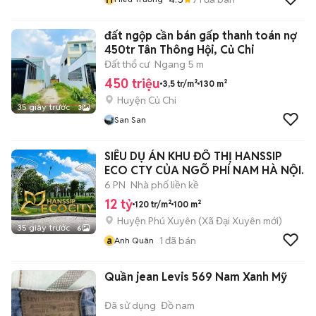
đất ngộp cần bán gấp thanh toán nợ
450tr Tân Thông Hội, Củ Chi
Đất thổ cư
Ngang 5 m
450 triệu
3,5 tr/m²
130 m²
Huyện Củ Chi
35 giây trước
3
San San
SIÊU DỤ ÁN KHU ĐÔ THỊ HANSSIP
ECO CTY CỦA NGÕ PHÍ NAM HÀ NỘI.
6 PN
Nhà phố liền kề
12 tỷ
120 tr/m²
100 m²
Huyện Phú Xuyên
(
Xã Đại Xuyên
mới)
35 giây trước
6
a
1
đã bán
Anh Quân
Quần jean Levis 569 Nam Xanh Mỹ
Đã sử dụng
Đồ nam