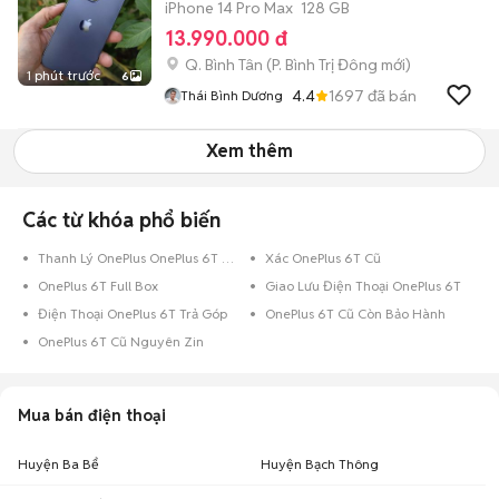
iPhone 14 Pro Max
128 GB
13.990.000 đ
Q. Bình Tân
(
P. Bình Trị Đông
mới)
1 phút trước
6
4.4
1697
đã bán
Thái Bình Dương
Xem thêm
Các từ khóa phổ biến
Thanh Lý OnePlus OnePlus 6T Cũ
Xác OnePlus 6T Cũ
OnePlus 6T Full Box
Giao Lưu Điện Thoại OnePlus 6T
Điện Thoại OnePlus 6T Trả Góp
OnePlus 6T Cũ Còn Bảo Hành
OnePlus 6T Cũ Nguyên Zin
Mua bán điện thoại
Huyện Ba Bể
Huyện Bạch Thông