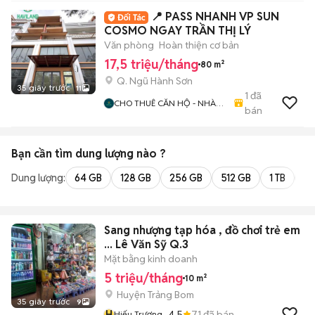
📍 PASS NHANH VP SUN
COSMO NGAY TRẦN THỊ LÝ
Văn phòng
Hoàn thiện cơ bản
17,5 triệu/tháng
80 m²
Q. Ngũ Hành Sơn
35 giây trước
11
1
đã
CHO THUÊ CĂN HỘ - NHÀ
bán
NGUYÊN CĂN - MẶT BẰNG,
VĂN PHÒNG
Bạn cần tìm
dung lượng
nào ?
Dung lượng:
64 GB
128 GB
256 GB
512 GB
1 TB
2 
Sang nhượng tạp hóa , đồ chơi trẻ em
... Lê Văn Sỹ Q.3
Mặt bằng kinh doanh
5 triệu/tháng
10 m²
Huyện Trảng Bom
35 giây trước
9
H
4.5
71
đã bán
Hiếu Trương