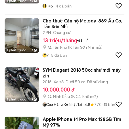
1 phút trước
12
H
4
đã bán
Huy
Cho thuê Căn hộ Melody-869 Âu Cơ,
Tân Sơn Nhì
2 PN
Chung cư
13 triệu/tháng
68 m²
Q. Tân Phú
(
P. Tân Sơn Nhì
mới)
1 phút trước
5
Ý
5
đã bán
Ý
SYM Elegant 2018 50cc như mới máy
zin
2018
Xe số
Dưới 50 cc
Đã sử dụng
10.000.000 đ
Q. Ninh Kiều
(
P. Cái Khế
mới)
1 phút trước
9
4.8
770
đã bán
Cửa Hàng Xe Nhật Tài
Apple iPhone 14 Pro Max 128GB Tím
Mỹ 97%