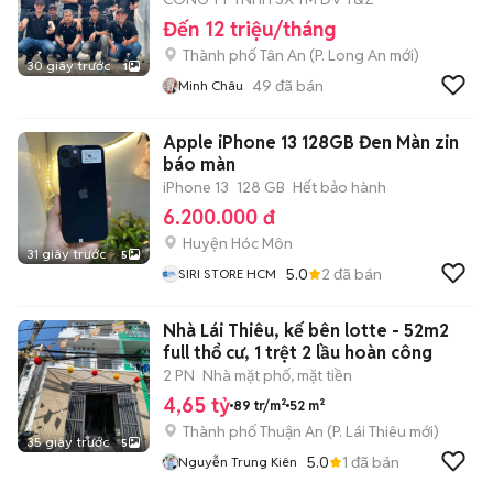
Đến 12 triệu/tháng
Thành phố Tân An
(
P. Long An
mới)
30 giây trước
1
49
đã bán
Minh Châu
Apple iPhone 13 128GB Đen Màn zin
báo màn
iPhone 13
128 GB
Hết bảo hành
6.200.000 đ
Huyện Hóc Môn
31 giây trước
5
5.0
2
đã bán
SIRI STORE HCM
Nhà Lái Thiêu, kế bên lotte - 52m2
full thổ cư, 1 trệt 2 lầu hoàn công
2 PN
Nhà mặt phố, mặt tiền
4,65 tỷ
89 tr/m²
52 m²
Thành phố Thuận An
(
P. Lái Thiêu
mới)
35 giây trước
5
5.0
1
đã bán
Nguyễn Trung Kiên