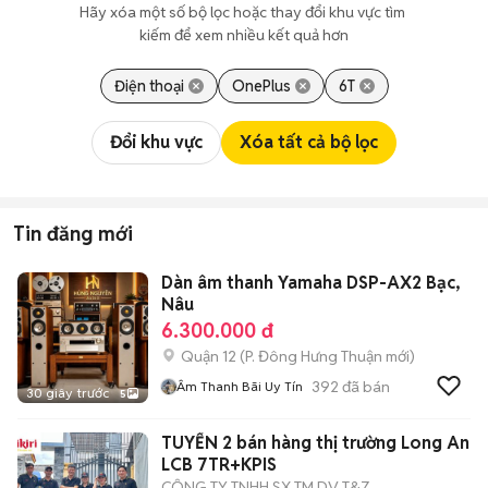
Hãy xóa một số bộ lọc hoặc thay đổi khu vực tìm 
kiếm để xem nhiều kết quả hơn
Điện thoại
OnePlus
6T
Đổi khu vực
Xóa tất cả bộ lọc
Tin đăng mới
Dàn âm thanh Yamaha DSP-AX2 Bạc,
Nâu
6.300.000 đ
Quận 12
(
P. Đông Hưng Thuận
mới)
392
đã bán
Âm Thanh Bãi Uy Tín
30 giây trước
5
TUYỂN 2 bán hàng thị trường Long An
LCB 7TR+KPIS
CÔNG TY TNHH SX TM DV T&Z