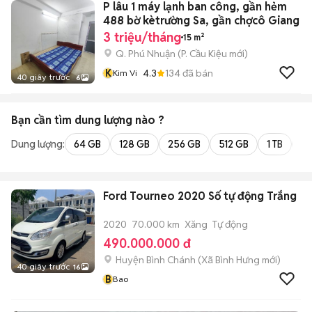
P lâu 1 máy lạnh ban công, gần hẻm
488 bờ kètrường Sa, gần chợcô Giang
3 triệu/tháng
15 m²
Q. Phú Nhuận
(
P. Cầu Kiệu
mới)
K
4.3
134
đã bán
Kim Vi
40 giây trước
6
Bạn cần tìm
dung lượng
nào ?
Dung lượng:
64 GB
128 GB
256 GB
512 GB
1 TB
2 
Ford Tourneo 2020 Số tự động Trắng
2020
70.000 km
Xăng
Tự động
490.000.000 đ
Huyện Bình Chánh
(
Xã Bình Hưng
mới)
40 giây trước
16
B
Bao