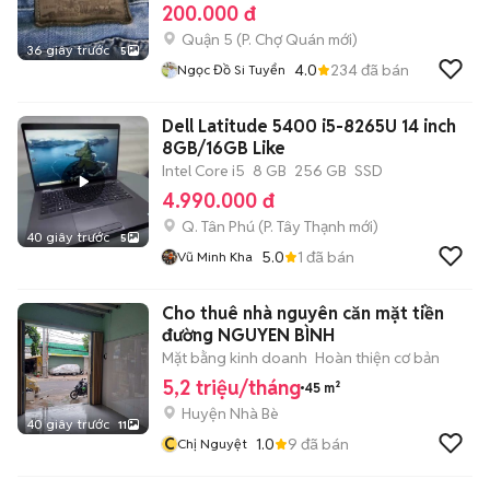
200.000 đ
Quận 5
(
P. Chợ Quán
mới)
36 giây trước
5
4.0
234
đã bán
Ngọc Đồ Si Tuyển
Dell Latitude 5400 i5-8265U 14 inch
8GB/16GB Like
Intel Core i5
8 GB
256 GB
SSD
4.990.000 đ
Q. Tân Phú
(
P. Tây Thạnh
mới)
40 giây trước
5
5.0
1
đã bán
Vũ Minh Kha
Cho thuê nhà nguyên căn mặt tiền
đường NGUYEN BÌNH
Mặt bằng kinh doanh
Hoàn thiện cơ bản
5,2 triệu/tháng
45 m²
Huyện Nhà Bè
40 giây trước
11
C
1.0
9
đã bán
Chị Nguyệt