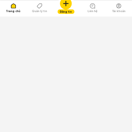
Trang chủ
Quản lý tin
Liên hệ
Tài khoản
Đăng tin
109.000 Bình chọn
Tải ứng dụng Chợ Tốt
Về Chợ Tốt
Quy chế sàn
Chính sách bảo mật
Giải quyết tranh chấp
CÔNG TY TNHH CHỢ TỐT - Người đại diện theo pháp luật:
Nguyễn Trọng Tấn; GPDKKD: 0312120782 do Sở KH & ĐT TP.HCM cấp ngày
11/01/2013;
GPMXH: 185/GP-BTTTT do Bộ Thông tin và Truyền thông
cấp ngày 09/07/2024 - Chịu trách nhiệm
nội dung: Trần Hoàng Ly.
Chính sách sử dụng
Địa chỉ: Tầng 18, Toà nhà UOA, Số 6 đường Tân Trào, Phường Tân Mỹ,