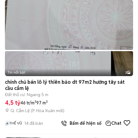
Tin nổi bật
3
chính chủ bán lô lý thiên bảo dt 97m2 hướng tây sát
cầu cẩm lệ
Đất thổ cư
Ngang 5 m
4,5 tỷ
46 tr/m²
97 m²
Q. Cẩm Lệ
(
P. Hòa Xuân
mới)
14
đã bán
Bấm để hiện số
Chat
THẾ VŨ