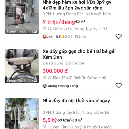
Nhà đẹp hẻm xe hơi 1/Đs 3p9 gv
4x13m lầu 3pn 2wc sân rộng
3 PN
Hướng Đông Bắc
Nhà ngõ, hẻm
9 triệu/tháng
52 m²
Q. Gò Vấp
(
P. Thông Tây Hội
mới)
1 phút trước
12
5.0
394
đã bán
Linh
Xe đẩy gấp gọn cho bé trai bé gái
Xám Đen
Đã sử dụng
Đồ cho bé
300.000 đ
Q. Bình Tân
(
P. Bình Trị Đông
mới)
1 phút trước
4
Duong Hoang Long
Nhà đầy đủ nội thất vào ở ngay
3 PN
Hướng Tây Bắc
Nhà phố liền kề
5,5 tỷ
69 tr/m²
80 m²
Huyện Cần Giuộc
(
Xã Phước Lý
mới)