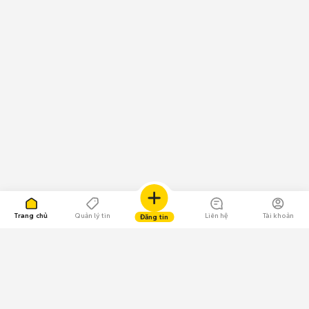
Trang chủ
Quản lý tin
Liên hệ
Tài khoản
Đăng tin
109.000 Bình chọn
Tải ứng dụng Chợ Tốt