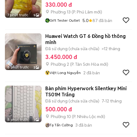
330.000 đ
Phường 13
(
P. Phú Lâm
mới)
7 phút trước
5
5.0
87
đã bán
Gift Tester Outlet
Huawei Watch GT 6 Đồng hồ thông
minh
Đã sử dụng (chưa sửa chữa)
>12 tháng
3.450.000 đ
Phường 2
(
P. Tân Sơn Hòa
mới)
8 phút trước
2
V
2
đã bán
Việt Long Nguyễn
Bàn phím Hyperwork Silentkey Mini
TS01M Trắng
Đã sử dụng (chưa sửa chữa)
7-12 tháng
500.000 đ
Phường 10
(
P. Nhiêu Lộc
mới)
8 phút trước
3
3
đã bán
Tạ Tấn Cường