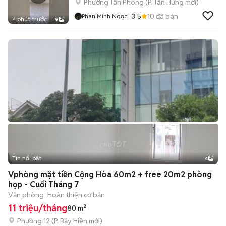
Phường Tân Phong
(
P. Tân Hưng
mới)
3.5
10
đã bán
Phan Minh Ngọc
4 phút trước
9
Tin nổi bật
4
Vphòng mặt tiền Cộng Hòa 60m2 + free 20m2 phòng
họp - Cuối Tháng 7
Văn phòng
Hoàn thiện cơ bản
11 triệu/tháng
80 m²
Phường 12
(
P. Bảy Hiền
mới)