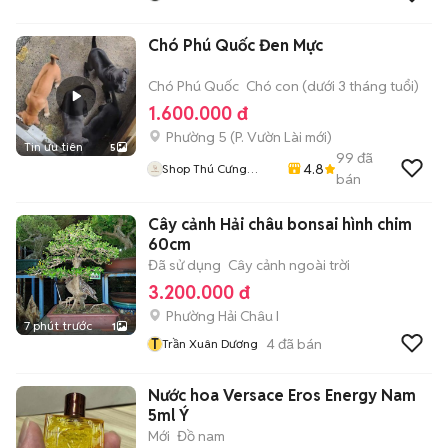
Chó Phú Quốc Đen Mực
Chó Phú Quốc
Chó con (dưới 3 tháng tuổi)
1.600.000 đ
Phường 5
(
P. Vườn Lài
mới)
Tin ưu tiên
5
99
đã
4.8
Shop Thú Cưng
bán
PenTa
Cây cảnh Hải châu bonsai hình chim
60cm
Đã sử dụng
Cây cảnh ngoài trời
3.200.000 đ
Phường Hải Châu I
7 phút trước
1
T
4
đã bán
Trần Xuân Dương
Nước hoa Versace Eros Energy Nam
5ml Ý
Mới
Đồ nam