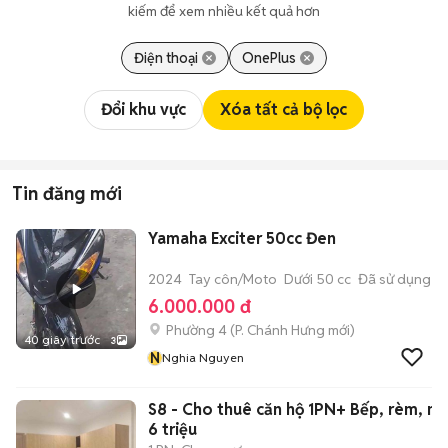
kiếm để xem nhiều kết quả hơn
Điện thoại
OnePlus
Đổi khu vực
Xóa tất cả bộ lọc
Tin đăng mới
Yamaha Exciter 50cc Đen
2024
Tay côn/Moto
Dưới 50 cc
Đã sử dụng
6.000.000 đ
Phường 4
(
P. Chánh Hưng
mới)
40 giây trước
3
N
Nghia Nguyen
S8 - Cho thuê căn hộ 1PN+ Bếp, rèm, má
6 triệu