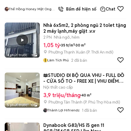
6
đã bán
Bấm để hiện số
Chat
Thế Hồng Honey Mật Ong
Xuất Khẩu Hoa Kì
Nhà 6x5m2, 2 phòng ngủ 2 tolet tặng
2 máy lạnh,máy giặt .v.v
2 PN
Nhà ngõ, hẻm
1,05 tỷ
35 tr/m²
30 m²
Phường Thạnh Xuân
(
P. Thới An
mới)
4 phút trước
11
l
2
đã bán
Lâm Tích Phú
📖STUDIO ĐI BỘ QUA VHU - FULL ĐỒ
- CỬA SỔ TO - FREE XE | VHU ĐIỂM
DANH
Nội thất cao cấp
3,9 triệu/tháng
40 m²
Phường Tân Thành
(
P. Phú Thọ Hòa
mới)
5 phút trước
12
1
đã bán
Thành Lợi Hifriendz
Dynabook G83/HS i5 gen 11