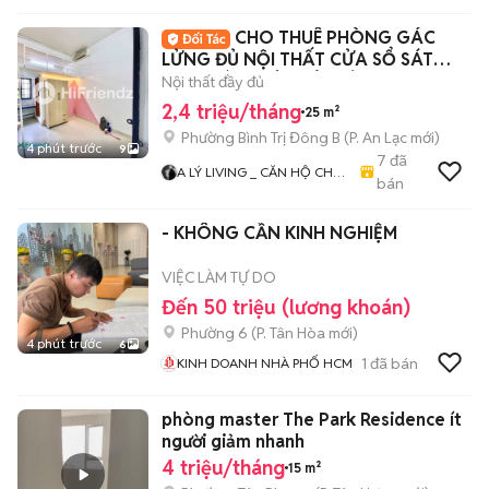
- MBKD - KIOT - CHDV -
CHO THUÊ PHÒNG GÁC
CHUNG CƯ - NHÀ Ở
LỬNG ĐỦ NỘI THẤT CỬA SỔ SÁT
AEON BÌNH TÂN TÊN LỬA
Nội thất đầy đủ
2,4 triệu/tháng
25 m²
Phường Bình Trị Đông B
(
P. An Lạc
mới)
4 phút trước
9
7
đã
A LÝ LIVING _ CĂN HỘ CHO
bán
THUÊ TP.HCM - PHÒNG TRỌ
- MBKD - KIOT - CHDV -
- KHÔNG CẦN KINH NGHIỆM
CHUNG CƯ - NHÀ Ở
VIỆC LÀM TỰ DO
Đến 50 triệu (lương khoán)
Phường 6
(
P. Tân Hòa
mới)
4 phút trước
6
1
đã bán
KINH DOANH NHÀ PHỐ HCM
phòng master The Park Residence ít
người giảm nhanh
4 triệu/tháng
15 m²