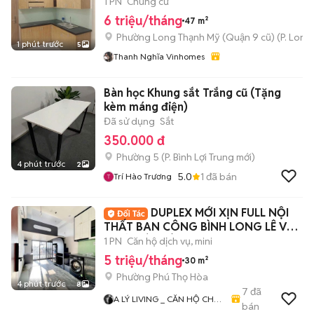
1 PN
Chung cư
6 triệu/tháng
47 m²
Phường Long Thạnh Mỹ (Quận 9 cũ)
(
P. Long
1 phút trước
5
Thanh Nghĩa Vinhomes
Bàn học Khung sắt Trắng cũ (Tặng
kèm máng điện)
Đã sử dụng
Sắt
350.000 đ
Phường 5
(
P. Bình Lợi Trung
mới)
4 phút trước
2
5.0
1
đã bán
Trí Hào Trương
DUPLEX MỚI XỊN FULL NỘI
THẤT BAN CÔNG BÌNH LONG LÊ VĂN
QUỚI HÒA BÌNH
1 PN
Căn hộ dịch vụ, mini
5 triệu/tháng
30 m²
Phường Phú Thọ Hòa
4 phút trước
8
7
đã
A LÝ LIVING _ CĂN HỘ CHO
bán
THUÊ TP.HCM - PHÒNG TRỌ