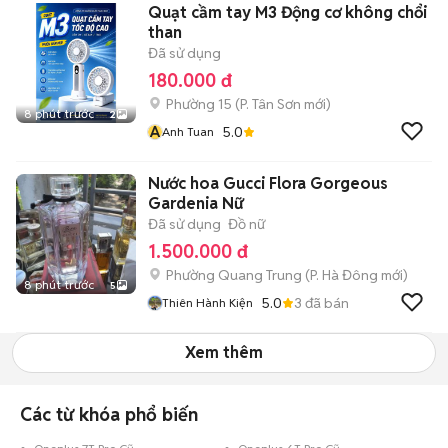
Quạt cầm tay M3 Động cơ không chổi
than
Đã sử dụng
180.000 đ
Phường 15
(
P. Tân Sơn
mới)
8 phút trước
2
A
5.0
Anh Tuan
Nước hoa Gucci Flora Gorgeous
Gardenia Nữ
Đã sử dụng
Đồ nữ
1.500.000 đ
Phường Quang Trung
(
P. Hà Đông
mới)
8 phút trước
5
5.0
3
đã bán
Thiên Hành Kiện
Xem thêm
Các từ khóa phổ biến