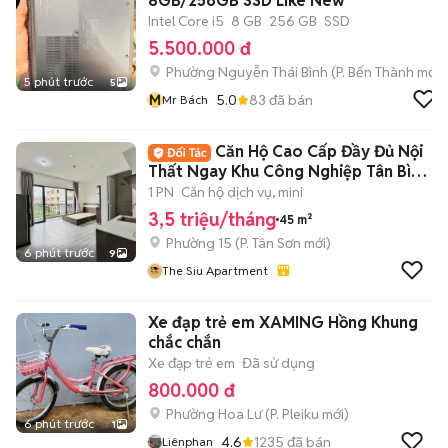
8GB/256GB SSD Like New
Intel Core i5
8 GB
256 GB
SSD
5.500.000 đ
Phường Nguyễn Thái Bình
(
P. Bến Thành
mới)
5 phút trước
5
M
5.0
83
đã bán
Mr Bách
Căn Hộ Cao Cấp Đầy Đủ Nội
Thất Ngay Khu Công Nghiệp Tân Bình
- Etown
1 PN
Căn hộ dịch vụ, mini
3,5 triệu/tháng
45 m²
Phường 15
(
P. Tân Sơn
mới)
6 phút trước
9
The Siu Apartment
Xe đạp trẻ em XAMING Hồng Khung
chắc chắn
Xe đạp trẻ em
Đã sử dụng
800.000 đ
Phường Hoa Lư
(
P. Pleiku
mới)
6 phút trước
1
4.6
1235
đã bán
Liênphan