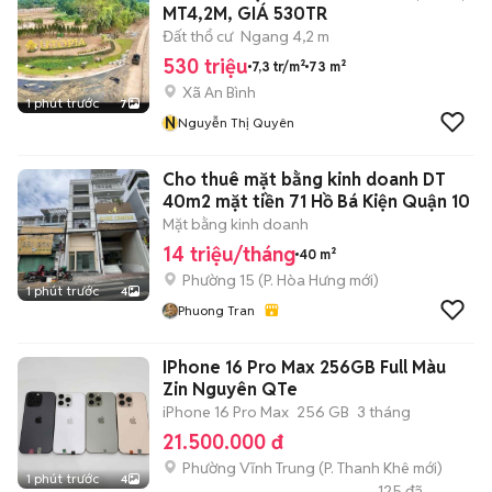
MT4,2M, GIÁ 530TR
Đất thổ cư
Ngang 4,2 m
530 triệu
7,3 tr/m²
73 m²
Xã An Bình
1 phút trước
7
N
Nguyễn Thị Quyên
Cho thuê mặt bằng kinh doanh DT
40m2 mặt tiền 71 Hồ Bá Kiện Quận 10
Mặt bằng kinh doanh
14 triệu/tháng
40 m²
Phường 15
(
P. Hòa Hưng
mới)
1 phút trước
4
Phuong Tran
IPhone 16 Pro Max 256GB Full Màu
Zin Nguyên QTe
iPhone 16 Pro Max
256 GB
3 tháng
21.500.000 đ
Phường Vĩnh Trung
(
P. Thanh Khê
mới)
1 phút trước
4
125
đã