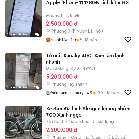
Apple iPhone 11 128GB Linh kiện GX
iPhone 11
128 GB
2.500.000 đ
Phường 9
(
P. Vườn Lài
mới)
1 phút trước
1
1.0
5
đã bán
Khánh Mai
Tủ mát Sanaky 400l Xám làm lạnh
nhanh
Đã sử dụng
400 - 499 lít
5.200.000 đ
Phường Tây Thạnh
1 phút trước
2
4.9
1301
đã bán
Điện Lạnh Thanh Lý
Xe đạp địa hình Shogun khung nhôm
700 Xanh ngọc
Xe đạp thể thao
Khác
Đã sử dụng
2.200.000 đ
Phường Trường Thọ (Quận Thủ Đức cũ)