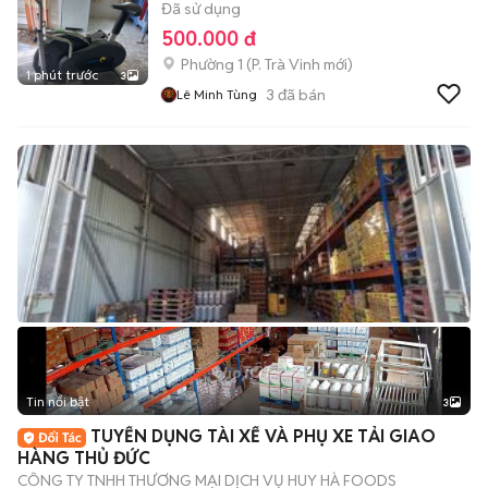
Đã sử dụng
500.000 đ
Phường 1
(
P. Trà Vinh
mới)
1 phút trước
3
3
đã bán
Lê Minh Tùng
Tin nổi bật
3
TUYỂN DỤNG TÀI XẾ VÀ PHỤ XE TẢI GIAO
HÀNG THỦ ĐỨC
CÔNG TY TNHH THƯƠNG MẠI DỊCH VỤ HUY HÀ FOODS