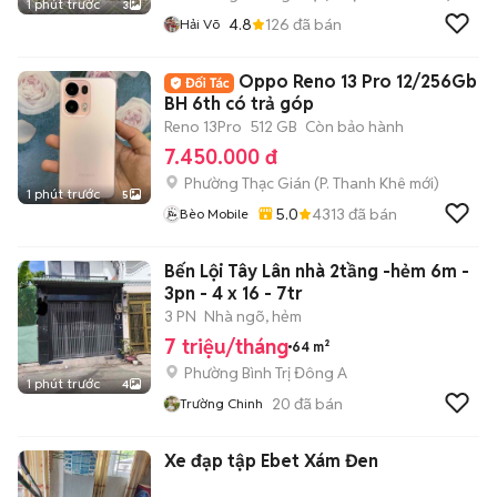
1 phút trước
3
4.8
126
đã bán
Hải Võ
Oppo Reno 13 Pro 12/256Gb
BH 6th có trả góp
Reno 13Pro
512 GB
Còn bảo hành
7.450.000 đ
Phường Thạc Gián
(
P. Thanh Khê
mới)
1 phút trước
5
5.0
4313
đã bán
Bèo Mobile
Bến Lội Tây Lân nhà 2tầng -hẻm 6m -
3pn - 4 x 16 - 7tr
3 PN
Nhà ngõ, hẻm
7 triệu/tháng
64 m²
Phường Bình Trị Đông A
1 phút trước
4
20
đã bán
Trường Chinh
Xe đạp tập Ebet Xám Đen