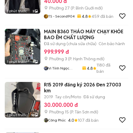
40.000 đ
Phường 27
(
P. Bình Quới
mới)
1 phút trước
2
4.8
459
đã bán
TS - Second904
MAIN B360 THÁO MÁY CHẠY KHỎE
BAO ÊM CHẤT LƯỢNG
Đã sử dụng (chưa sửa chữa)
Còn bảo hành
999.999 đ
Phường 3
(
P. Hạnh Thông
mới)
1 phút trước
4
1180
đã
4.8
Vi Tính Ngọc
bán
Trang
R15 2019 đăng ký 2026 Đen 27003
km
2019
Tay côn/Moto
Đã sử dụng
30.000.000 đ
Phường 15
(
P. Tân Sơn
mới)
1 phút trước
10
4.0
107
đã bán
Công Phúc