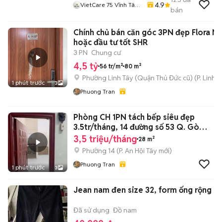
4.9
VietCare 75 Vĩnh Tân
bán
Thanh Khê Đà Nẵng
Chính chủ bán căn góc 3PN đẹp Flora No
hoặc đầu tư tốt SHR
3 PN
Chung cư
4,5 tỷ
56 tr/m²
80 m²
Phường Linh Tây (Quận Thủ Đức cũ)
(
P. Linh 
1 phút trước
3
Phuong Tran
Phòng CH 1PN tách bếp siêu đẹp
3.5tr/tháng, 14 đường số 53 Q. Gò
Vấp.
3,5 triệu/tháng
28 m²
Phường 14
(
P. An Hội Tây
mới)
Phuong Tran
1 phút trước
3
Jean nam đen size 32, form ống rộng
Đã sử dụng
Đồ nam