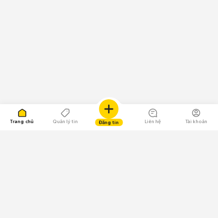
Trang chủ
Quản lý tin
Liên hệ
Tài khoản
Đăng tin
109.000 Bình chọn
Tải ứng dụng Chợ Tốt
Về Chợ Tốt
Quy chế sàn