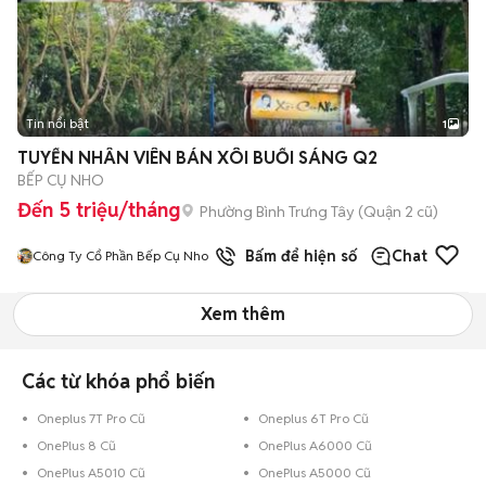
Tin nổi bật
1
TUYỂN NHÂN VIÊN BÁN XÔI BUỔI SÁNG Q2
BẾP CỤ NHO
Đến 5 triệu/tháng
Phường Bình Trưng Tây (Quận 2 cũ)
Bấm để hiện số
Chat
Công Ty Cổ Phần Bếp Cụ Nho
Xem thêm
Các từ khóa phổ biến
Oneplus 7T Pro Cũ
Oneplus 6T Pro Cũ
OnePlus 8 Cũ
OnePlus A6000 Cũ
OnePlus A5010 Cũ
OnePlus A5000 Cũ