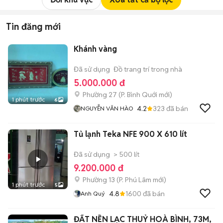
Tin đăng mới
Khánh vàng
Đã sử dụng
Đồ trang trí trong nhà
5.000.000 đ
Phường 27
(
P. Bình Quới
mới)
1 phút trước
6
4.2
323
đã bán
NGUYỄN VĂN HÀO
Tủ lạnh Teka NFE 900 X 610 lít
Đã sử dụng
> 500 lít
9.200.000 đ
Phường 13
(
P. Phú Lâm
mới)
1 phút trước
5
4.8
1600
đã bán
Anh Quý
ĐẤT NỀN LẠC THUỶ HOÀ BÌNH, 73M,