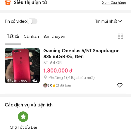
Siêu thị điện tử
Xem Cửa hàng
Tin có video
Tin mới nhất
Tất cả
Cá nhân
Bán chuyên
Gaming Oneplus 5/5T Snapdragon
835 64GB Đỏ, Đen
5T
64 GB
1.300.000 đ
Phường 1
(
P. Bạc Liêu
mới)
4 tuần trước
4
5.0
21
đã bán
Các dịch vụ và tiện ích
Chợ Tốt Ưu Đãi