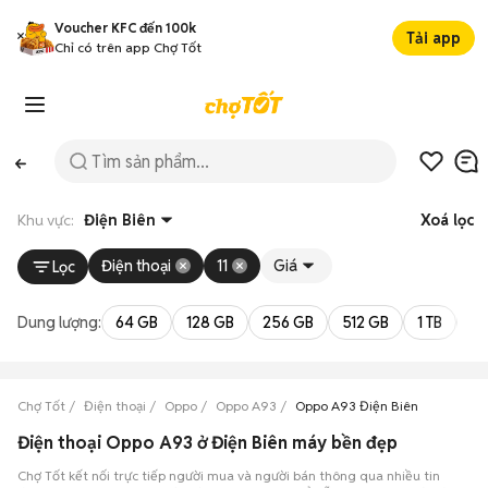
Voucher KFC đến 100k
Tải app
Chỉ có trên app Chợ Tốt
Khu vực:
Điện Biên
Xoá lọc
Điện thoại
11
Giá
Lọc
Dung lượng:
64 GB
128 GB
256 GB
512 GB
1 TB
2 
Chợ Tốt
Điện thoại
Oppo
Oppo A93
Oppo A93 Điện Biên
Điện thoại Oppo A93 ở Điện Biên máy bền đẹp
Chợ Tốt kết nối trực tiếp người mua và người bán thông qua nhiều tin