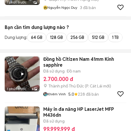
1 phút trước
1
n
3
đã bán
Nguyễn Ngọc Duy
Bạn cần tìm
dung lượng
nào ?
Dung lượng:
64 GB
128 GB
256 GB
512 GB
1 TB
2 
Đồng hồ Citizen Nam 41mm Kính
sapphire
Đã sử dụng
Đồ nam
2.700.000 đ
Thành phố Thủ Đức
(
P. Cát Lái
mới)
1 phút trước
6
5.0
228
đã bán
Khiêm Vinh
Máy in đa năng HP LaserJet MFP
M436dn
Đã sử dụng
99.999.999 đ