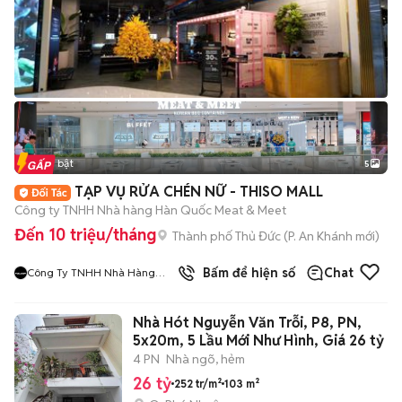
Tin nổi bật
5
TẠP VỤ RỬA CHÉN NỮ - THISO MALL
Công ty TNHH Nhà hàng Hàn Quốc Meat & Meet
Đến 10 triệu/tháng
Thành phố Thủ Đức
(
P. An Khánh
mới)
9
đã bán
Bấm để hiện số
Chat
Công Ty TNHH Nhà Hàng
Hàn Quốc Meat And Meet
Nhà Hót Nguyễn Văn Trỗi, P8, PN,
5x20m, 5 Lầu Mới Như Hình, Giá 26 tỷ
4 PN
Nhà ngõ, hẻm
26 tỷ
252 tr/m²
103 m²