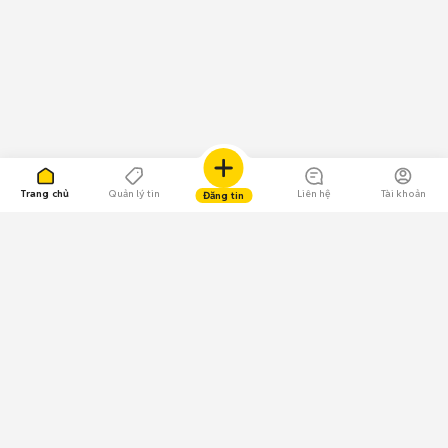
Trang chủ
Quản lý tin
Liên hệ
Tài khoản
Đăng tin
109.000 Bình chọn
Tải ứng dụng Chợ Tốt
Về Chợ Tốt
Quy chế sàn