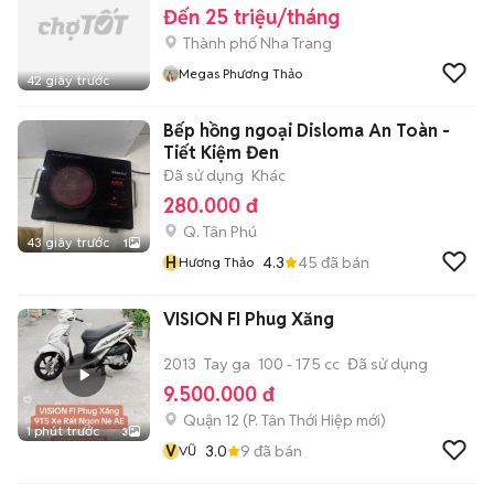
Đến 25 triệu/tháng
Thành phố Nha Trang
Megas Phương Thảo
42 giây trước
Bếp hồng ngoại Disloma An Toàn -
Tiết Kiệm Đen
Đã sử dụng
Khác
280.000 đ
Q. Tân Phú
43 giây trước
1
H
4.3
45
đã bán
Hương Thảo
VISION FI Phug Xăng
2013
Tay ga
100 - 175 cc
Đã sử dụng
9.500.000 đ
Quận 12
(
P. Tân Thới Hiệp
mới)
1 phút trước
3
V
3.0
9
đã bán
VŨ