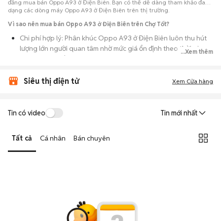
đăng mua bán Oppo A93 ở Điện Biên. Bạn có thể dễ dàng tham khảo đa
dạng các dòng máy Oppo A93 ở Điện Biên trên thị trường.
Vì sao nên mua bán Oppo A93 ở Điện Biên trên Chợ Tốt?
Chi phí hợp lý: Phân khúc Oppo A93 ở Điện Biên luôn thu hút
lượng lớn người quan tâm nhờ mức giá ổn định theo thời gian,
...Xem thêm
phù hợp với số đông.
Nguồn cung dồi dào: Hàng loạt bài đăng Oppo A93 ở Điện
Siêu thị điện tử
Xem Cửa hàng
Biên cung cấp cho bạn nhiều lựa chọn về tỷ lệ phần trăm pin,
tình trạng ngoại hình và lịch sử bảo hành.
Giao dịch thực tế: Việc gặp nhau trực tiếp giúp bạn có thời
Tin có video
Tin mới nhất
gian cầm máy trên tay, test kỹ càng để tránh rủi ro khi mua đồ
điện tử cũ.
Tất cả
Cá nhân
Bán chuyên
Thanh toán nhanh chóng: Khi hai bên đã ưng ý về tình trạng
máy, quá trình thanh toán và bàn giao diễn ra ngay lập tức,
thủ tục đơn giản.