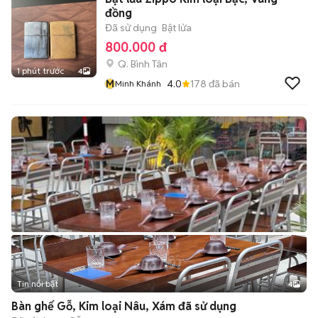
đồng
Đã sử dụng
Bật lửa
800.000 đ
Q. Bình Tân
1 phút trước
4
M
4.0
178
đã bán
Minh Khánh
Tin nổi bật
4
Bàn ghế Gỗ, Kim loại Nâu, Xám đã sử dụng