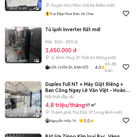
Huyện Hóc Môn
(
Xã Bà Điểm
mới)
1 phút trước
4
t
Trai Đẹp Mua Bán Ve Chai
Tủ lạnh Inverter Rất mới
Mới
300 - 399 lít
2.650.000 đ
Q. Bình Thuỷ
(
P. Thới An Đông
mới)
1 phút trước
3
65
đã
4.0
SỬA CHỮA ĐL BÁN ĐỒ
bán
ĐỊỆN MÁY ĐẢ QUA SỬ
DỤNG
Duplex Full NT + Máy Giặt Riêng +
Ban Công Ngay Lê Văn Việt - Hoàng
Hữ
Nội thất đầy đủ
4,8 triệu/tháng
27 m²
Thành phố Thủ Đức
(
P. Long Bình
mới)
1 phút trước
6
5.0
Nguyễn Hữu Trí
Bật lửa Zippo Kim loại Bạc, Vàng