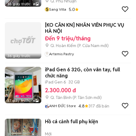
Q. Phú Nhuận
36 giây trước
8
S
5.0
Sang Villa
[KO CẦN KN] NHÂN VIÊN PHỤC VỤ
HÀ NỘI
Đến 9 triệu/tháng
Q. Hoàn Kiếm
(
P. Cửa Nam
mới)
Artemis Pastry
36 giây trước
iPad Gen 6 32G, còn vân tay, full
chức năng
iPad Gen 6
32 GB
2.300.000 đ
Q. Tân Bình
(
P. Tân Sơn
mới)
37 giây trước
6
4.8
317
đã bán
ANH ĐỨC Store
Hồ cá cảnh full phụ kiện
Mới