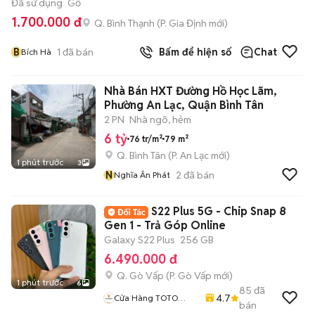
Đã sử dụng
Gỗ
1.700.000 đ
Q. Bình Thạnh
(
P. Gia Định
mới)
B
1
đã bán
Bấm để hiện số
Chat
Bích Hà
Nhà Bán HXT Đường Hồ Học Lãm,
Phường An Lạc, Quận Bình Tân
2 PN
Nhà ngõ, hẻm
6 tỷ
76 tr/m²
79 m²
Q. Bình Tân
(
P. An Lạc
mới)
1 phút trước
3
N
2
đã bán
Nghĩa Ân Phát
S22 Plus 5G - Chip Snap 8
Gen 1 - Trả Góp Online
Galaxy S22 Plus
256 GB
6.490.000 đ
Q. Gò Vấp
(
P. Gò Vấp
mới)
1 phút trước
6
85
đã
4.7
Cửa Hàng TOTO
bán
MOBILE