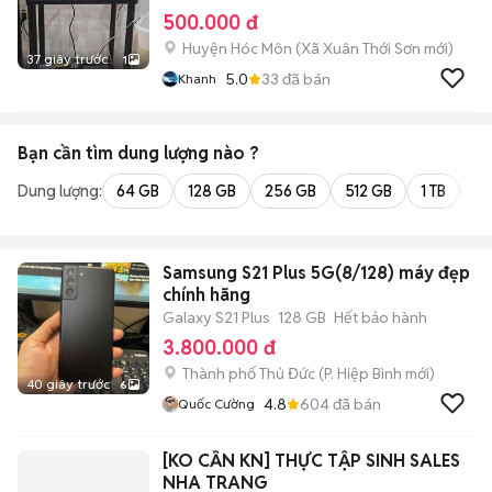
500.000 đ
Huyện Hóc Môn
(
Xã Xuân Thới Sơn
mới)
37 giây trước
1
5.0
33
đã bán
Khanh
Bạn cần tìm
dung lượng
nào ?
Dung lượng:
64 GB
128 GB
256 GB
512 GB
1 TB
2 
Samsung S21 Plus 5G(8/128) máy đẹp
chính hãng
Galaxy S21 Plus
128 GB
Hết bảo hành
3.800.000 đ
Thành phố Thủ Đức
(
P. Hiệp Bình
mới)
40 giây trước
6
4.8
604
đã bán
Quốc Cường
[KO CẦN KN] THỰC TẬP SINH SALES
NHA TRANG