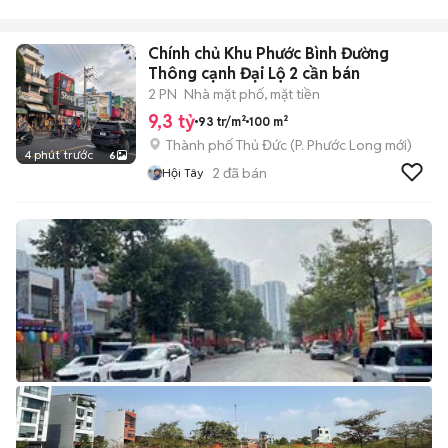
Chính chủ Khu Phước Bình Đường
Thông cạnh Đại Lộ 2 cần bán
2 PN
Nhà mặt phố, mặt tiền
9,3 tỷ
93 tr/m²
100 m²
Thành phố Thủ Đức
(
P. Phước Long
mới)
4 phút trước
6
2
đã bán
Hội Tây