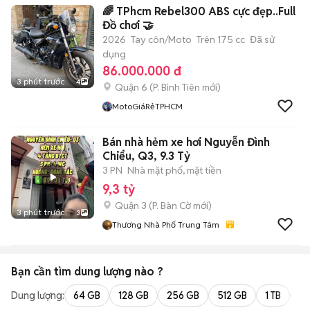
🌈 TPhcm Rebel300 ABS cực đẹp..Full
Đồ chơi 🤝
2026
Tay côn/Moto
Trên 175 cc
Đã sử
dụng
86.000.000 đ
3 phút trước
4
Quận 6
(
P. Bình Tiên
mới)
MotoGiáRẻTPHCM
Bán nhà hẻm xe hơi Nguyễn Đình
Chiểu, Q3, 9.3 Tỷ
3 PN
Nhà mặt phố, mặt tiền
9,3 tỷ
Quận 3
(
P. Bàn Cờ
mới)
3 phút trước
3
Thương Nhà Phố Trung Tâm
Bạn cần tìm
dung lượng
nào ?
Dung lượng:
64 GB
128 GB
256 GB
512 GB
1 TB
2 