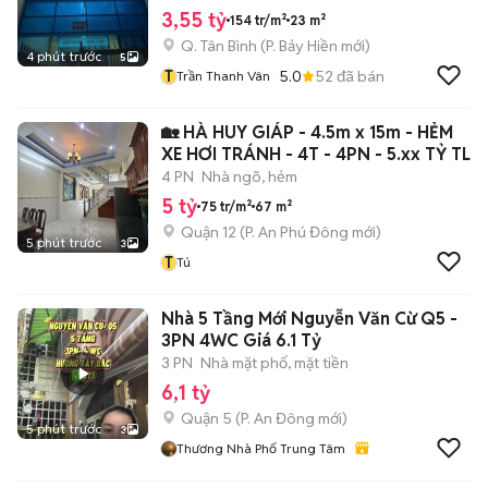
3,55 tỷ
154 tr/m²
23 m²
Q. Tân Bình
(
P. Bảy Hiền
mới)
4 phút trước
5
T
5.0
52
đã bán
Trần Thanh Vân
🏡 HÀ HUY GIÁP - 4.5m x 15m - HẺM
XE HƠI TRÁNH - 4T - 4PN - 5.xx TỶ TL
4 PN
Nhà ngõ, hẻm
5 tỷ
75 tr/m²
67 m²
Quận 12
(
P. An Phú Đông
mới)
5 phút trước
3
T
Tú
Nhà 5 Tầng Mới Nguyễn Văn Cừ Q5 -
3PN 4WC Giá 6.1 Tỷ
3 PN
Nhà mặt phố, mặt tiền
6,1 tỷ
Quận 5
(
P. An Đông
mới)
5 phút trước
3
Thương Nhà Phố Trung Tâm