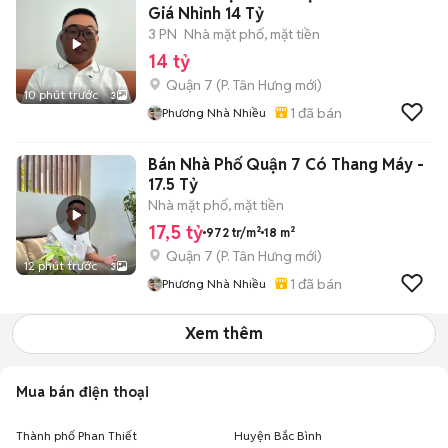
Giá Nhỉnh 14 Tỷ
3 PN
Nhà mặt phố, mặt tiền
14 tỷ
Quận 7
(
P. Tân Hưng
mới)
10 phút trước
3
1
đã bán
Phương Nhà Nhiều
Bán Nhà Phố Quận 7 Có Thang Máy -
17.5 Tỷ
Nhà mặt phố, mặt tiền
17,5 tỷ
972 tr/m²
18 m²
Quận 7
(
P. Tân Hưng
mới)
12 phút trước
3
1
đã bán
Phương Nhà Nhiều
Xem thêm
Mua bán điện thoại
Thành phố Phan Thiết
Huyện Bắc Bình