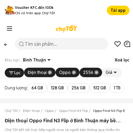
Voucher KFC đến 100k
Tải app
Chỉ có trên app Chợ Tốt
Khu vực:
Bình Thuận
Xoá lọc
Điện thoại
Oppo
2556
Giá
Lọc
Dung lượng:
64 GB
128 GB
256 GB
512 GB
1 TB
2 
Chợ Tốt
Điện thoại
Oppo
Oppo Find N3 Flip
Oppo Find N3 Flip Bình 
Điện thoại Oppo Find N3 Flip ở Bình Thuận máy bền đẹp
Chợ Tốt kết nối trực tiếp người mua và người bán thông qua nhiều tin