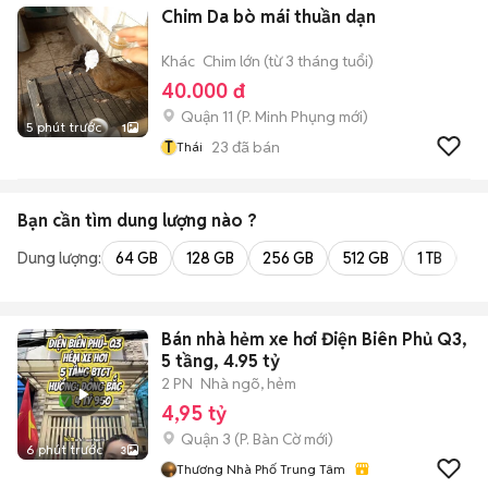
Chim Da bò mái thuần dạn
Khác
Chim lớn (từ 3 tháng tuổi)
40.000 đ
Quận 11
(
P. Minh Phụng
mới)
5 phút trước
1
T
23
đã bán
Thái
Bạn cần tìm
dung lượng
nào ?
Dung lượng:
64 GB
128 GB
256 GB
512 GB
1 TB
2 
Bán nhà hẻm xe hơi Điện Biên Phủ Q3,
5 tầng, 4.95 tỷ
2 PN
Nhà ngõ, hẻm
4,95 tỷ
Quận 3
(
P. Bàn Cờ
mới)
6 phút trước
3
Thương Nhà Phố Trung Tâm