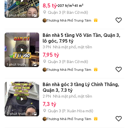
8,5 tỷ
207 tr/m²
41 m²
Quận 3
(
P. Bàn Cờ
mới)
1 phút trước
3
Thương Nhà Phố Trung Tâm
Bán nhà 5 tầng Võ Văn Tần, Quận 3,
lô góc, 7.95 tỷ
3 PN
Nhà mặt phố, mặt tiền
7,95 tỷ
Quận 3
(
P. Bàn Cờ
mới)
1 phút trước
3
Thương Nhà Phố Trung Tâm
Bán nhà góc 3 tầng Lý Chính Thắng,
Quận 3, 7.3 tỷ
2 PN
Nhà mặt phố, mặt tiền
7,3 tỷ
Quận 3
(
P. Xuân Hòa
mới)
2 phút trước
3
Thương Nhà Phố Trung Tâm