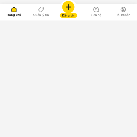
Trang chủ
Quản lý tin
Liên hệ
Tài khoản
Đăng tin
109.000 Bình chọn
Tải ứng dụng Chợ Tốt
Về Chợ Tốt
Quy chế sàn
Chính sách bảo mật
Giải quyết tranh chấp
CÔNG TY TNHH CHỢ TỐT - Người đại diện theo pháp luật:
Nguyễn Trọng Tấn; GPDKKD: 0312120782 do Sở KH & ĐT TP.HCM cấp ngày
11/01/2013;
GPMXH: 185/GP-BTTTT do Bộ Thông tin và Truyền thông
cấp ngày 09/07/2024 - Chịu trách nhiệm
nội dung: Trần Hoàng Ly.
Chính sách sử dụng