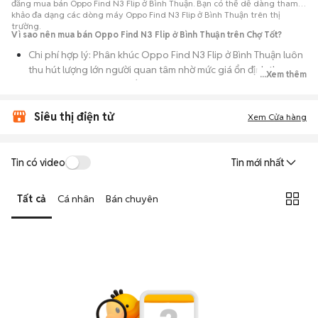
đăng mua bán Oppo Find N3 Flip ở Bình Thuận. Bạn có thể dễ dàng tham
khảo đa dạng các dòng máy Oppo Find N3 Flip ở Bình Thuận trên thị
trường.
Vì sao nên mua bán Oppo Find N3 Flip ở Bình Thuận trên Chợ Tốt?
Chi phí hợp lý: Phân khúc Oppo Find N3 Flip ở Bình Thuận luôn
thu hút lượng lớn người quan tâm nhờ mức giá ổn định theo
...Xem thêm
thời gian, phù hợp với số đông.
Nguồn cung dồi dào: Hàng loạt bài đăng Oppo Find N3 Flip ở
Siêu thị điện tử
Xem Cửa hàng
Bình Thuận cung cấp cho bạn nhiều lựa chọn về tỷ lệ phần trăm
pin, tình trạng ngoại hình và lịch sử bảo hành.
Giao dịch thực tế: Việc gặp nhau trực tiếp giúp bạn có thời
Tin có video
Tin mới nhất
gian cầm máy trên tay, test kỹ càng để tránh rủi ro khi mua đồ
điện tử cũ.
Tất cả
Cá nhân
Bán chuyên
Thanh toán nhanh chóng: Khi hai bên đã ưng ý về tình trạng
máy, quá trình thanh toán và bàn giao diễn ra ngay lập tức,
thủ tục đơn giản.