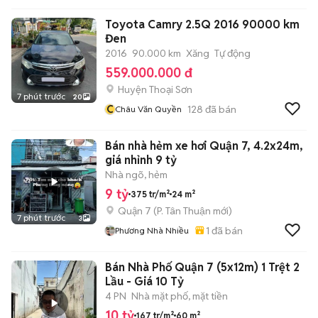
Toyota Camry 2.5Q 2016 90000 km
Đen
2016
90.000 km
Xăng
Tự động
559.000.000 đ
Huyện Thoại Sơn
7 phút trước
20
C
128
đã bán
Châu Văn Quyền
Bán nhà hẻm xe hơi Quận 7, 4.2x24m,
giá nhỉnh 9 tỷ
Nhà ngõ, hẻm
9 tỷ
375 tr/m²
24 m²
Quận 7
(
P. Tân Thuận
mới)
7 phút trước
3
1
đã bán
Phương Nhà Nhiều
Bán Nhà Phố Quận 7 (5x12m) 1 Trệt 2
Lầu - Giá 10 Tỷ
4 PN
Nhà mặt phố, mặt tiền
10 tỷ
167 tr/m²
60 m²