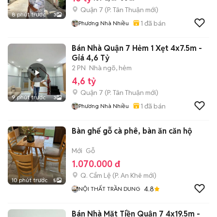
Quận 7
(
P. Tân Thuận
mới)
8 phút trước
3
1
đã bán
Phương Nhà Nhiều
Bán Nhà Quận 7 Hẻm 1 Xẹt 4x7.5m -
Giá 4,6 Tỷ
2 PN
Nhà ngõ, hẻm
4,6 tỷ
Quận 7
(
P. Tân Thuận
mới)
9 phút trước
3
1
đã bán
Phương Nhà Nhiều
Bàn ghế gỗ cà phê, bàn ăn căn hộ
Mới
Gỗ
1.070.000 đ
Q. Cẩm Lệ
(
P. An Khê
mới)
10 phút trước
5
4.8
NỘI THẤT TRẦN DUNG
Bán Nhà Mặt Tiền Quận 7 4x19.5m -