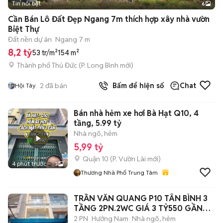
Tin nổi bật
6
+
2
Cần Bán Lô Đất Đẹp Ngang 7m thích hợp xây nhà vườn
Biệt Thự
Đất nền dự án
Ngang 7 m
8,2 tỷ
53 tr/m²
154 m²
Thành phố Thủ Đức
(
P. Long Bình
mới)
2
đã bán
Bấm để hiện số
Chat
Hội Tây
Bán nhà hẻm xe hơi Bà Hạt Q10, 4
tầng, 5.99 tỷ
Nhà ngõ, hẻm
5,99 tỷ
Quận 10
(
P. Vườn Lài
mới)
4 phút trước
3
Thương Nhà Phố Trung Tâm
TRẦN VĂN QUANG P10 TÂN BÌNH 3
TẦNG 2PN.2WC GIÁ 3 TỶ550 GẦN
CHỢ
2 PN
Hướng Nam
Nhà ngõ, hẻm