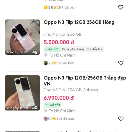
5.0
289
đã bán
Oppo N3 Flip 12GB 256GB Hồng
Find N3 Flip
256 GB
5.500.000 đ
Rẻ hơn
Kèm phụ kiện
Có đổi trả
5 ngày trước
4
Tp Hồ Chí Minh
5.0
276
đã bán
Oppo N3 Flip 12GB/256GB Trắng đẹp
VN
Find N3 Flip
256 GB
3 tháng
6.990.000 đ
Giá tốt
6 ngày trước
6
Tp Hồ Chí Minh
5.0
391
đã bán