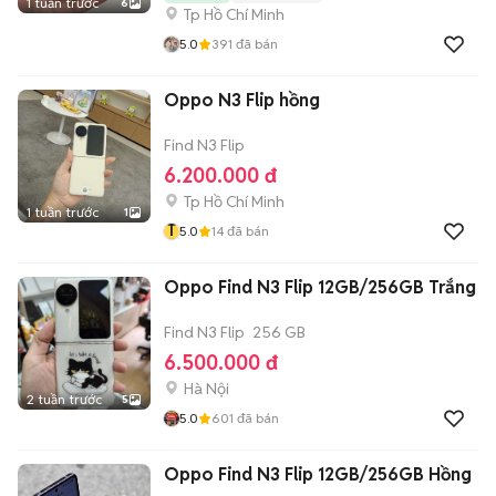
1 tuần trước
6
Tp Hồ Chí Minh
5.0
391
đã bán
Oppo N3 Flip hồng
Find N3 Flip
6.200.000 đ
Tp Hồ Chí Minh
1 tuần trước
1
T
5.0
14
đã bán
Oppo Find N3 Flip 12GB/256GB Trắng
Find N3 Flip
256 GB
6.500.000 đ
Hà Nội
2 tuần trước
5
5.0
601
đã bán
Oppo Find N3 Flip 12GB/256GB Hồng