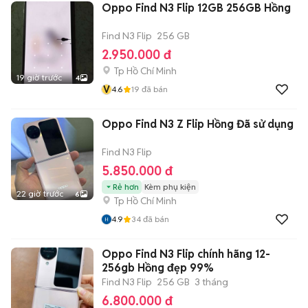
Oppo Find N3 Flip 12GB 256GB Hồng
Find N3 Flip
256 GB
2.950.000 đ
Tp Hồ Chí Minh
19 giờ trước
4
V
4.6
19
đã bán
Oppo Find N3 Z Flip Hồng Đã sử dụng
Find N3 Flip
5.850.000 đ
Rẻ hơn
Kèm phụ kiện
22 giờ trước
6
Tp Hồ Chí Minh
4.9
34
đã bán
Oppo Find N3 Flip chính hãng 12-
256gb Hồng đẹp 99%
Find N3 Flip
256 GB
3 tháng
6.800.000 đ