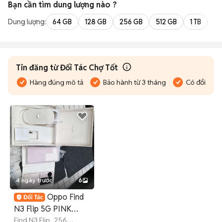
Bạn cần tìm
dung lượng
nào ?
Dung lượng:
64 GB
128 GB
256 GB
512 GB
1 TB
2 
Tin đăng từ Đối Tác Chợ Tốt
Hàng đúng mô tả
Bảo hành từ 3 tháng
Có đổi trả
4 ngày trước
6
Oppo Find
N3 Flip 5G PINK
12G/256 FBOX 99%
Find N3 Flip
256