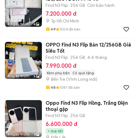
Find N3 Flip
256 GB
Còn bảo hành
7.200.000 đ
Tp Hồ Chí Minh
4 ngày trước
6
4.9
1004
đã bán
OPPO Find N3 Flip Bản 12/256GB Giá
Siêu Tốt
Find N3 Flip
256 GB
4-6 tháng
7.990.000 đ
Kèm phụ kiện
Có quà tặng
4 ngày trước
6
Bến Tre
(
Vĩnh Long
mới)
4.8
1087
đã bán
Oppo Find N3 Flip Hồng, Trắng Điện
thoại gập
Find N3 Flip
256 GB
6.600.000 đ
Giá tốt
4 ngày trước
3
Đắk Lắk