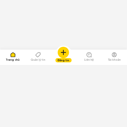
Trang chủ
Quản lý tin
Liên hệ
Tài khoản
Đăng tin
109.000 Bình chọn
Tải ứng dụng Chợ Tốt