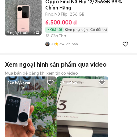
Oppo Find N3 Flip 12/256GB 99%
Chính Hãng
Find N3 Flip
256 GB
6.500.000 đ
Giá tốt
Kèm phụ kiện
Có đổi trả
7 ngày trước
6
Cần Thơ
5.0
956
đã bán
Xem ngoại hình sản phẩm qua video
Mua bán dễ dàng khi xem tin có video
126
lượt xem
79
lượt xem