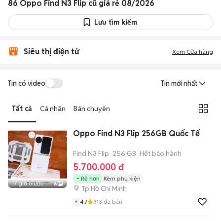
86 Oppo Find N3 Flip cũ giá rẻ 08/2026
Lưu tìm kiếm
Siêu thị điện tử
Xem Cửa hàng
Tin có video
Tin mới nhất
Tất cả
Cá nhân
Bán chuyên
Oppo Find N3 Flip 256GB Quốc Tế
Find N3 Flip
256 GB
Hết bảo hành
5.700.000 đ
Rẻ hơn
Kèm phụ kiện
17 giờ trước
6
Tp Hồ Chí Minh
4.7
313
đã bán