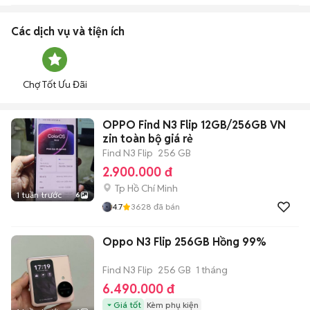
Các dịch vụ và tiện ích
Chợ Tốt Ưu Đãi
OPPO Find N3 Flip 12GB/256GB VN
zin toàn bộ giá rẻ
Find N3 Flip
256 GB
2.900.000 đ
Tp Hồ Chí Minh
1 tuần trước
6
4.7
3628
đã bán
Oppo N3 Flip 256GB Hồng 99%
Find N3 Flip
256 GB
1 tháng
6.490.000 đ
Giá tốt
Kèm phụ kiện