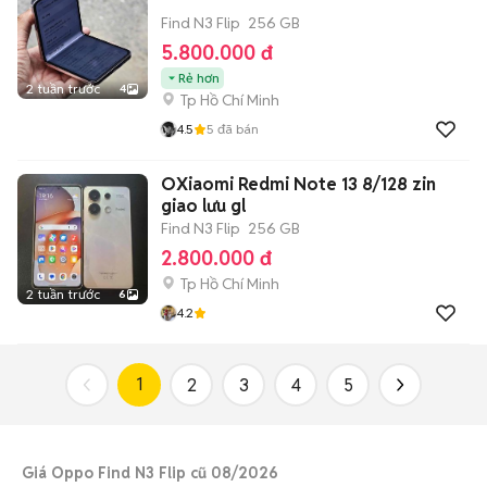
Find N3 Flip
256 GB
5.800.000 đ
Rẻ hơn
2 tuần trước
4
Tp Hồ Chí Minh
4.5
5
đã bán
OXiaomi Redmi Note 13 8/128 zin
giao lưu gl
Find N3 Flip
256 GB
2.800.000 đ
Tp Hồ Chí Minh
2 tuần trước
6
4.2
1
2
3
4
5
Giá Oppo Find N3 Flip cũ 08/2026