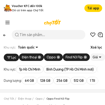
Voucher KFC đến 100k
Tải app
Chỉ có trên app Chợ Tốt
Khu vực:
Toàn quốc
Xoá lọc
Điện thoại
Oppo
Find N3 Flip
Giá
Lọc
Khu vực:
Tp Hồ Chí Minh
Bình Dương (TP Hồ Chí Minh mới)
Bà 
Dung lượng:
64 GB
128 GB
256 GB
512 GB
1 TB
2 
Chợ Tốt
Điện thoại
Oppo
Oppo Find N3 Flip