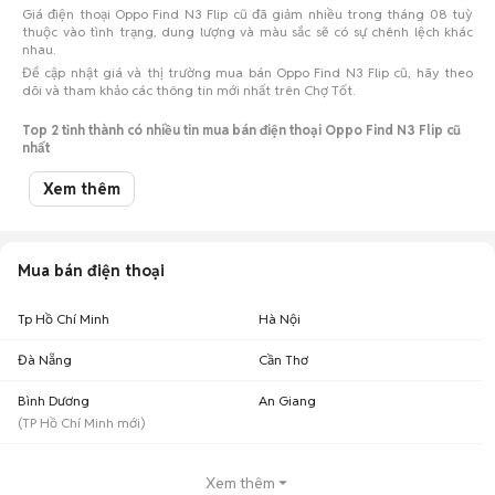
Giá điện thoại Oppo Find N3 Flip cũ đã giảm nhiều trong tháng 08 tuỳ
thuộc vào tình trạng, dung lượng và màu sắc sẽ có sự chênh lệch khác
nhau.
Để cập nhật giá và thị trường mua bán Oppo Find N3 Flip cũ, hãy theo
dõi và tham khảo các thông tin mới nhất trên Chợ Tốt.
Top 2 tỉnh thành có nhiều tin mua bán điện thoại Oppo Find N3 Flip cũ
nhất
Xem thêm
Số lượng điện
Tỉnh thành
Khoảng giá
thoại
Oppo Find N3 Flip cũ Tp Hồ Chí
6,39 triệu - 7,81
55
Minh
triệu
Mua bán điện thoại
5,94 triệu - 7,26
Oppo Find N3 Flip cũ Hà Nội
11
triệu
Tp Hồ Chí Minh
Hà Nội
Giá Oppo Find N3 Flip cũ theo màu sắc cập nhật 09/08/2026
Đà Nẵng
Cần Thơ
Oppo Find N3 Flip màu hồng cũ
: 6 triệu
Bình Dương
An Giang
Oppo Find N3 Flip màu trắng cũ
: 6,99 triệu
(
TP Hồ Chí Minh
mới)
Lưu ý:
Mức giá dựa trên các tin đăng tại Chợ Tốt, chỉ mang tính chất tham
khảo. Giá Oppo Find N3 Flip cũ sẽ phụ thuộc vào tình trạng, phiên bản và
các thoả thuận khi mua bán.
Xem thêm