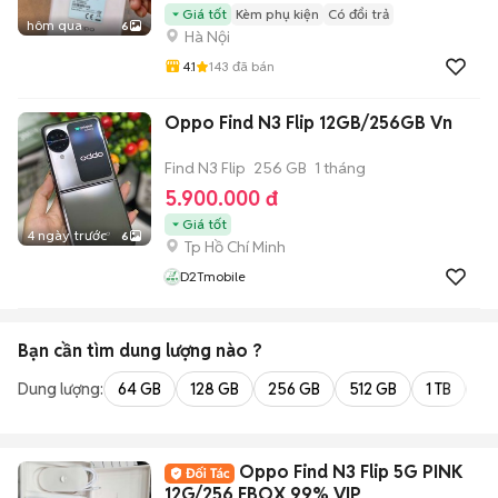
Giá tốt
Kèm phụ kiện
Có đổi trả
hôm qua
6
Hà Nội
4.1
143
đã bán
Oppo Find N3 Flip 12GB/256GB Vn
Find N3 Flip
256 GB
1 tháng
5.900.000 đ
Giá tốt
4 ngày trước
6
Tp Hồ Chí Minh
D2Tmobile
Bạn cần tìm
dung lượng
nào ?
Dung lượng:
64 GB
128 GB
256 GB
512 GB
1 TB
2 
Oppo Find N3 Flip 5G PINK
12G/256 FBOX 99% VIP