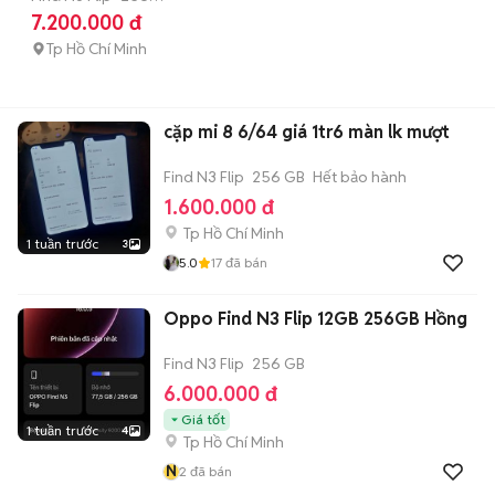
GB
Còn bảo hành
7.200.000 đ
VIP
Tp Hồ Chí Minh
cặp mi 8 6/64 giá 1tr6 màn lk mượt
Find N3 Flip
256 GB
Hết bảo hành
1.600.000 đ
Tp Hồ Chí Minh
1 tuần trước
3
5.0
17
đã bán
Oppo Find N3 Flip 12GB 256GB Hồng
Find N3 Flip
256 GB
6.000.000 đ
Giá tốt
1 tuần trước
4
Tp Hồ Chí Minh
N
2
đã bán