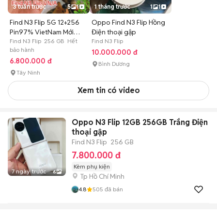
3 tuần trước
5
1
1 tháng trước
1
1
Find N3 Flip 5G 12+256
Oppo Find N3 Flip Hồng
Pin97% VietNam Mới
Điện thoại gập
99%
Find N3 Flip 256 GB Hết
Find N3 Flip
bảo hành
10.000.000 đ
6.800.000 đ
Bình Dương
Tây Ninh
Xem tin có video
Oppo N3 Flip 12GB 256GB Trắng Điện
thoại gập
Find N3 Flip
256 GB
7.800.000 đ
Kèm phụ kiện
7 ngày trước
6
Tp Hồ Chí Minh
4.8
505
đã bán