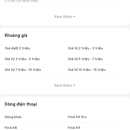
(
giúp người dùng dễ dàng tìm kiếm và so sánh giá cả.
TP Hồ Chí Minh
mới)
Top 2 khoảng giá có nhiều tin mua bán Oppo Reno9 nhất
Xem thêm
Oppo Reno9 giá 3 - 5 triệu
: 27 điện thoại
Oppo Reno9 giá 2 - 3 triệu
: 11 điện thoại
Chợ Tốt - Nơi mua bán Oppo Reno9 cũ giá tốt nhất!
Khoảng giá
Giá dưới 2 triệu
Giá từ 2 triệu - 3 triệu
Giá từ 3 triệu - 5 triệu
Giá từ 5 triệu - 7 triệu
Giá từ 7 triệu - 10 triệu
Giá từ 10 triệu - 15 triệu
Xem thêm
Dòng điện thoại
Dòng khác
Find X9 Pro
Find X8
Find X9