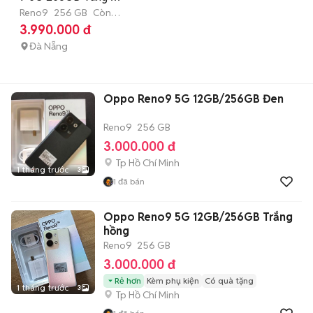
3th có trả góp
Reno9
256 GB
Còn
bảo hành
3.990.000 đ
Đà Nẵng
Oppo Reno9 5G 12GB/256GB Đen
Reno9
256 GB
3.000.000 đ
Tp Hồ Chí Minh
1 tháng trước
3
1
đã bán
Oppo Reno9 5G 12GB/256GB Trắng
hồng
Reno9
256 GB
3.000.000 đ
Rẻ hơn
Kèm phụ kiện
Có quà tặng
1 tháng trước
3
Tp Hồ Chí Minh