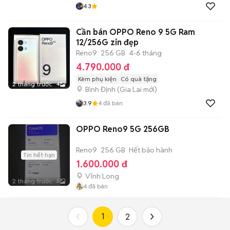
4.3
Cần bán OPPO Reno 9 5G Ram
12/256G zin đẹp
Reno9
256 GB
4-6 tháng
4.790.000 đ
Kèm phụ kiện
Có quà tặng
2 tháng trước
4
Bình Định
(
Gia Lai
mới)
3.9
4
đã bán
OPPO Reno9 5G 256GB
Reno9
256 GB
Hết bảo hành
Tin hết hạn
1.600.000 đ
Vĩnh Long
2 tháng trước
2
4
đã bán
1
2