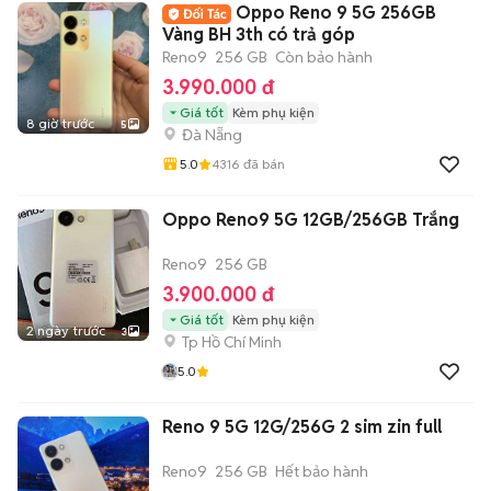
Oppo Reno 9 5G 256GB
Vàng BH 3th có trả góp
Reno9
256 GB
Còn bảo hành
3.990.000 đ
Giá tốt
Kèm phụ kiện
8 giờ trước
5
Đà Nẵng
5.0
4316
đã bán
Oppo Reno9 5G 12GB/256GB Trắng
Reno9
256 GB
3.900.000 đ
Giá tốt
Kèm phụ kiện
2 ngày trước
3
Tp Hồ Chí Minh
5.0
Reno 9 5G 12G/256G 2 sim zin full
Reno9
256 GB
Hết bảo hành