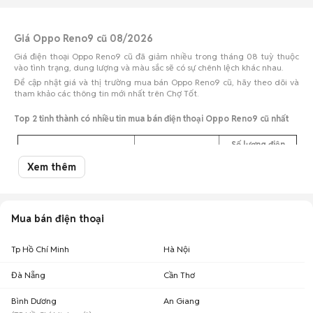
Giá Oppo Reno9 cũ 08/2026
Giá điện thoại Oppo Reno9 cũ đã giảm nhiều trong tháng 08 tuỳ thuộc
vào tình trạng, dung lượng và màu sắc sẽ có sự chênh lệch khác nhau.
Để cập nhật giá và thị trường mua bán Oppo Reno9 cũ, hãy theo dõi và
tham khảo các thông tin mới nhất trên Chợ Tốt.
Top 2 tỉnh thành có nhiều tin mua bán điện thoại Oppo Reno9 cũ nhất
Số lượng điện
Tỉnh thành
Khoảng giá
thoại
Xem thêm
Oppo Reno9 cũ Tp Hồ Chí
3,51 triệu - 4,29
21
Minh
triệu
2,88 triệu - 3,52
Oppo Reno9 cũ Hà Nội
11
Mua bán điện thoại
triệu
Lưu ý:
Mức giá dựa trên các tin đăng tại Chợ Tốt, chỉ mang tính chất tham
Tp Hồ Chí Minh
khảo. Giá Oppo Reno9 cũ sẽ phụ thuộc vào tình trạng, phiên bản và các
Hà Nội
thoả thuận khi mua bán.
Đà Nẵng
Cần Thơ
Mua bán Oppo Reno9 cũ
Bình Dương
An Giang
Chợ Tốt có 38 tin đăng bán, mua Oppo Reno9 cũ với nhiều khoảng giá