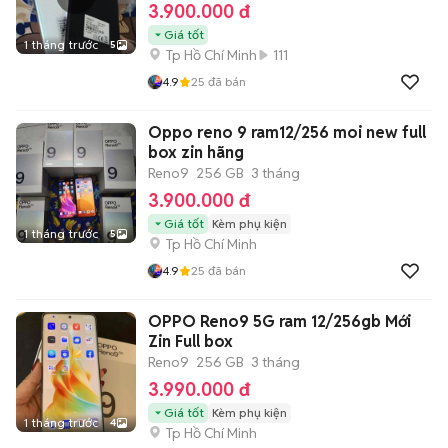
3.900.000 đ
Giá tốt
1 tháng trước
5
Tp Hồ Chí Minh
111
4.9
25
đã bán
Oppo reno 9 ram12/256 moi new full
box zin hãng
Reno9
256 GB
3 tháng
3.900.000 đ
Giá tốt
Kèm phụ kiện
1 tháng trước
5
Tp Hồ Chí Minh
4.9
25
đã bán
OPPO Reno9 5G ram 12/256gb Mới
Zin Full box
Reno9
256 GB
3 tháng
3.990.000 đ
Giá tốt
Kèm phụ kiện
1 tháng trước
4
Tp Hồ Chí Minh