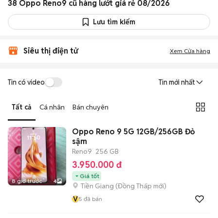
38 Oppo Reno9 cũ hàng lướt giá rẻ 08/2026
Lưu tìm kiếm
Siêu thị điện tử
Xem Cửa hàng
Tin có video
Tin mới nhất
Tất cả
Cá nhân
Bán chuyên
Oppo Reno 9 5G 12GB/256GB Đỏ
sậm
Reno9
256 GB
3.950.000 đ
Giá tốt
8 giờ trước
4
Tiền Giang
(
Đồng Tháp
mới)
V
5
đã bán