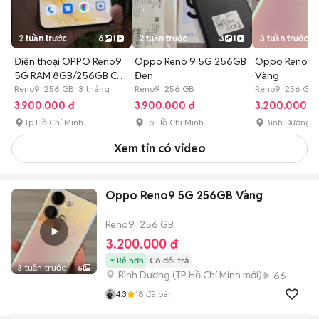
2 tuần trước
6
1
2 tuần trước
3
1
3 tuần trước
Điện thoại OPPO Reno9
Oppo Reno 9 5G 256GB
Oppo Reno9 
5G RAM 8GB/256GB Có
Đen
Vàng
NFC
Reno9 256 GB 3 tháng
Reno9 256 GB
Reno9 256 GB
3.900.000 đ
3.900.000 đ
3.200.000 đ
Tp Hồ Chí Minh
Tp Hồ Chí Minh
Bình Dương
Xem tin có video
Oppo Reno9 5G 256GB Vàng
Reno9
256 GB
3.200.000 đ
Rẻ hơn
Có đổi trả
3 tuần trước
6
Bình Dương
(
TP Hồ Chí Minh
mới)
66
4.3
18
đã bán