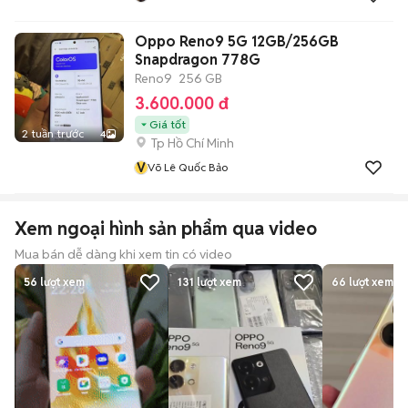
Oppo Reno9 5G 12GB/256GB
Snapdragon 778G
Reno9
256 GB
3.600.000 đ
Giá tốt
2 tuần trước
4
Tp Hồ Chí Minh
V
Võ Lê Quốc Bảo
Xem ngoại hình sản phẩm qua video
Mua bán dễ dàng khi xem tin có video
56
lượt xem
131
lượt xem
66
lượt xem