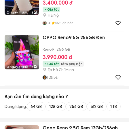
3.400.000 đ
Giá tốt
2 ngày trước
6
Hà Nội
5.0
1361
đã bán
OPPO Reno9 5G 256GB Đen
Reno9
256 GB
3.990.000 đ
Giá tốt
Kèm phụ kiện
3 ngày trước
4
Tp Hồ Chí Minh
1
đã bán
Bạn cần tìm
dung lượng
nào ?
Dung lượng:
64 GB
128 GB
256 GB
512 GB
1 TB
2 
Oppo Reno 9 5G Ram 12Gb/256gb