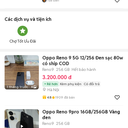
1
đã bán
Các dịch vụ và tiện ích
Chợ Tốt Ưu Đãi
Oppo Reno 9 5G 12/256 Đen sạc 80w
có ship COD
Reno9
256 GB
Hết bảo hành
3.200.000 đ
Rẻ hơn
Kèm phụ kiện
Có đổi trả
1 tháng trước
6
Hà Nội
4.8
1909
đã bán
Oppo Reno 9pro 16GB/256GB Vàng
đen
Reno9
256 GB