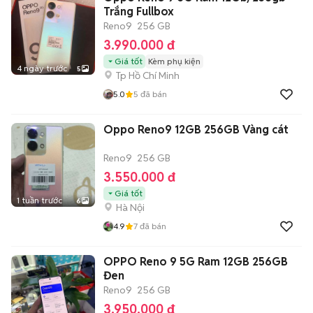
Trắng Fullbox
Reno9
256 GB
3.990.000 đ
Giá tốt
Kèm phụ kiện
4 ngày trước
5
Tp Hồ Chí Minh
5.0
5
đã bán
Oppo Reno9 12GB 256GB Vàng cát
Reno9
256 GB
3.550.000 đ
Giá tốt
1 tuần trước
6
Hà Nội
4.9
7
đã bán
OPPO Reno 9 5G Ram 12GB 256GB
Đen
Reno9
256 GB
3.950.000 đ