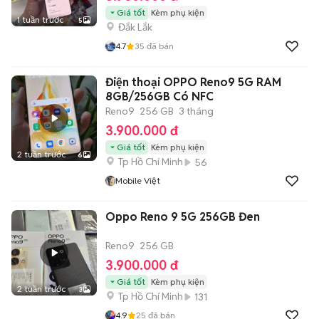
Giá tốt
Kèm phụ kiện
1 tuần trước
5
Đắk Lắk
4.7
35
đã bán
Điện thoại OPPO Reno9 5G RAM
8GB/256GB Có NFC
Reno9
256 GB
3 tháng
3.900.000 đ
Giá tốt
Kèm phụ kiện
2 tuần trước
6
Tp Hồ Chí Minh
56
Mobile Việt
Oppo Reno 9 5G 256GB Đen
Reno9
256 GB
3.900.000 đ
Giá tốt
Kèm phụ kiện
2 tuần trước
3
Tp Hồ Chí Minh
131
4.9
25
đã bán