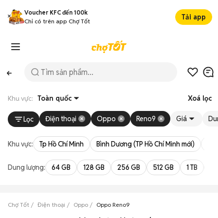
Voucher KFC đến 100k
Tải app
Chỉ có trên app Chợ Tốt
Khu vực:
Toàn quốc
Xoá lọc
Điện thoại
Oppo
Reno9
Giá
Du
Lọc
Khu vực:
Tp Hồ Chí Minh
Bình Dương (TP Hồ Chí Minh mới)
Bà 
Dung lượng:
64 GB
128 GB
256 GB
512 GB
1 TB
2 
Chợ Tốt
Điện thoại
Oppo
Oppo Reno9