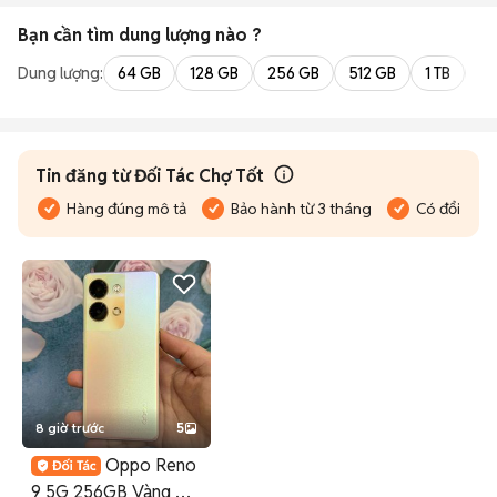
Bạn cần tìm
dung lượng
nào ?
Dung lượng:
64 GB
128 GB
256 GB
512 GB
1 TB
2 
Tin đăng từ Đối Tác Chợ Tốt
Hàng đúng mô tả
Bảo hành từ 3 tháng
Có đổi trả
8 giờ trước
5
Oppo Reno
9 5G 256GB Vàng BH