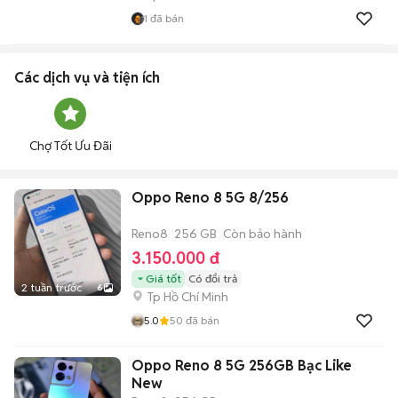
1
đã bán
Các dịch vụ và tiện ích
Chợ Tốt Ưu Đãi
Oppo Reno 8 5G 8/256
Reno8
256 GB
Còn bảo hành
3.150.000 đ
Giá tốt
Có đổi trả
2 tuần trước
6
Tp Hồ Chí Minh
5.0
50
đã bán
Oppo Reno 8 5G 256GB Bạc Like
New