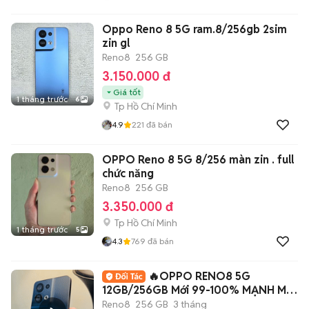
Oppo Reno 8 5G ram.8/256gb 2sim
zin gl
Reno8
256 GB
3.150.000 đ
Giá tốt
1 tháng trước
6
Tp Hồ Chí Minh
4.9
221
đã bán
OPPO Reno 8 5G 8/256 màn zin . full
chức năng
Reno8
256 GB
3.350.000 đ
Tp Hồ Chí Minh
1 tháng trước
5
4.3
769
đã bán
🔥OPPO RENO8 5G
12GB/256GB Mới 99-100% MẠNH MẼ
🔥
Reno8
256 GB
3 tháng