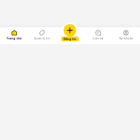
Trang chủ
Quản lý tin
Liên hệ
Tài khoản
Đăng tin
109.000 Bình chọn
Tải ứng dụng Chợ Tốt
Về Chợ Tốt
Quy chế sàn
Chính sách bảo mật
Giải quyết tranh chấp