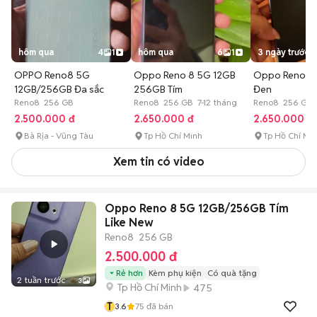
hôm qua
4
1
hôm qua
6
1
3 ngày trước
OPPO Reno8 5G
Oppo Reno 8 5G 12GB
Oppo Reno 8
12GB/256GB Đa sắc
256GB Tím
Đen
Reno8 256 GB
Reno8 256 GB 7-12 tháng
Reno8 256 GB 
2.500.000 đ
2.650.000 đ
2.650.000 đ
Bà Rịa - Vũng Tàu
Tp Hồ Chí Minh
Tp Hồ Chí Mi
Xem tin có video
Oppo Reno 8 5G 12GB/256GB Tím
Like New
Reno8
256 GB
2.500.000 đ
Rẻ hơn
Kèm phụ kiện
Có quà tặng
2 tuần trước
3
Tp Hồ Chí Minh
475
T
3.6
75
đã bán