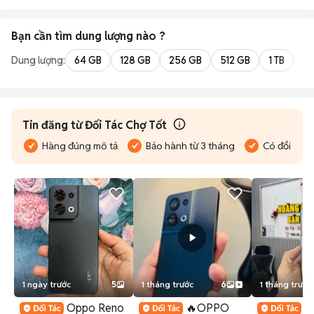
Bạn cần tìm
dung lượng
nào ?
Dung lượng:
64 GB
128 GB
256 GB
512 GB
1 TB
2 
Tin đăng từ Đối Tác Chợ Tốt
Hàng đúng mô tả
Bảo hành từ 3 tháng
Có đổi trả
1 ngày trước
5
1 tháng trước
6
1 tháng trước
Oppo Reno
🔥OPPO
O