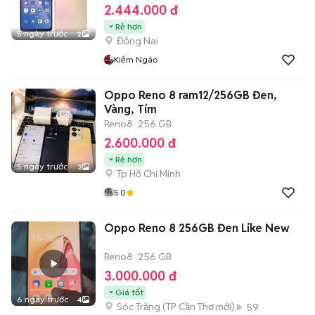
2.444.000 đ
Rẻ hơn
5 ngày trước
2
Đồng Nai
Kiếm Ngáo
Oppo Reno 8 ram12/256GB Đen,
Vàng, Tím
Reno8
256 GB
2.600.000 đ
Rẻ hơn
5 ngày trước
3
Tp Hồ Chí Minh
5.0
Oppo Reno 8 256GB Đen Like New
Reno8
256 GB
3.000.000 đ
Giá tốt
6 ngày trước
4
Sóc Trăng
(
TP Cần Thơ
mới)
59