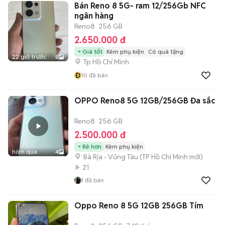
Bán Reno 8 5G- ram 12/256Gb NFC
ngân hàng
Reno8
256 GB
2.650.000 đ
Giá tốt
Kèm phụ kiện
Có quà tặng
22 giờ trước
5
Tp Hồ Chí Minh
Đ
10
đã bán
OPPO Reno8 5G 12GB/256GB Đa sắc
Reno8
256 GB
2.500.000 đ
Rẻ hơn
Kèm phụ kiện
hôm qua
4
Bà Rịa - Vũng Tàu
(
TP Hồ Chí Minh
mới)
21
1
đã bán
Oppo Reno 8 5G 12GB 256GB Tím