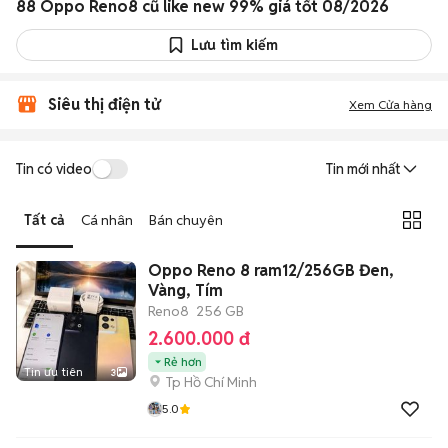
88 Oppo Reno8 cũ like new 99% giá tốt 08/2026
Lưu tìm kiếm
Siêu thị điện tử
Xem Cửa hàng
Tin có video
Tin mới nhất
Tất cả
Cá nhân
Bán chuyên
Oppo Reno 8 ram12/256GB Đen,
Vàng, Tím
Reno8
256 GB
2.600.000 đ
Rẻ hơn
Tin ưu tiên
3
Tp Hồ Chí Minh
5.0