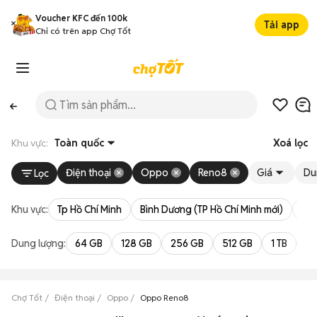
Voucher KFC đến 100k
Tải app
Chỉ có trên app Chợ Tốt
Khu vực:
Toàn quốc
Xoá lọc
Điện thoại
Oppo
Reno8
Giá
Du
Lọc
Khu vực:
Tp Hồ Chí Minh
Bình Dương (TP Hồ Chí Minh mới)
Bà 
Dung lượng:
64 GB
128 GB
256 GB
512 GB
1 TB
2 
Chợ Tốt
Điện thoại
Oppo
Oppo Reno8