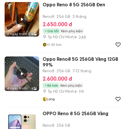
Oppo Reno 8 5G 256GB Đen
Reno8
256 GB
3 tháng
2.650.000 đ
Giá tốt
Kèm phụ kiện
3 ngày trước
6
Tp Hồ Chí Minh
248
Đ
10
đã bán
Oppo Reno8 5G 256GB Vàng 12GB
99%
Reno8
256 GB
7-12 tháng
2.600.000 đ
Rẻ hơn
Kèm phụ kiện
4 ngày trước
5
Tp Hồ Chí Minh
119
L
Long
OPPO Reno 8 5G 256GB Vàng
Reno8
256 GB