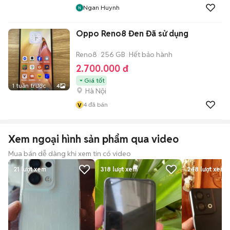
Ngan Huynh
Oppo Reno8 Đen Đã sử dụng
Reno8
256 GB
Hết bảo hành
2.700.000 đ
Giá tốt
1 tuần trước
4
Hà Nội
v
4
đã bán
Xem ngoại hình sản phẩm qua video
Mua bán dễ dàng khi xem tin có video
21
lượt xem
318
lượt xem
248
lượt xem