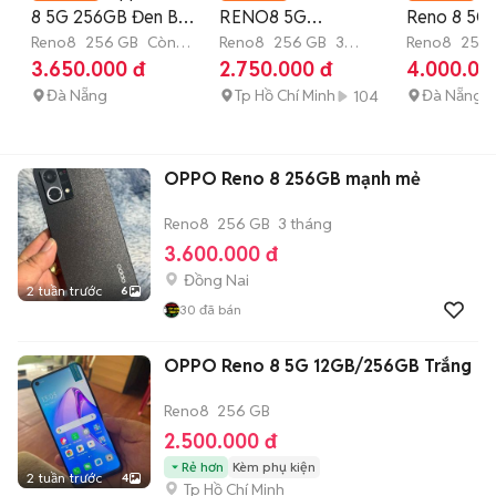
8 5G 256GB Đen BH
RENO8 5G
Reno 8 5G
3th có trả góp
Reno8
256 GB
Còn
12GB/256GB Mới 99-
Reno8
256 GB
3
Vàng
Reno8
256 
bảo hành
tháng
tháng
3.650.000 đ
2.750.000 đ
4.000.00
100% MẠNH MẼ🔥
Đà Nẵng
Tp Hồ Chí Minh
Đà Nẵng
104
OPPO Reno 8 256GB mạnh mẻ
Reno8
256 GB
3 tháng
3.600.000 đ
Đồng Nai
2 tuần trước
6
30
đã bán
OPPO Reno 8 5G 12GB/256GB Trắng
Reno8
256 GB
2.500.000 đ
Rẻ hơn
Kèm phụ kiện
2 tuần trước
4
Tp Hồ Chí Minh