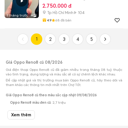
2.750.000 đ
Tp Hồ Chí Minh
104
1 tháng trước
6
4.9
68
đã bán
1
2
3
4
5
Giá Oppo Reno8 cũ 08/2026
Giá điện thoại Oppo Reno8 cũ đã giảm nhiều trong tháng 08 tuỳ thuộc
vào tình trạng, dung lượng và màu sắc sẽ có sự chênh lệch khác nhau.
Để cập nhật giá và thị trường mua bán Oppo Reno8 cũ, hãy theo dõi và
tham khảo các thông tin mới nhất trên Chợ Tốt.
Giá Oppo Reno8 cũ theo màu sắc cập nhật 09/08/2026
Oppo Reno8 màu đen cũ
: 2,7 triệu
Oppo Reno8 màu vàng cũ
: 3,5 triệu
Xem thêm
Oppo Reno8 màu trắng cũ
: 2,8 triệu
Lưu ý:
Mức giá dựa trên các tin đăng tại Chợ Tốt, chỉ mang tính chất tham
khảo. Giá Oppo Reno8 cũ sẽ phụ thuộc vào tình trạng, phiên bản và các