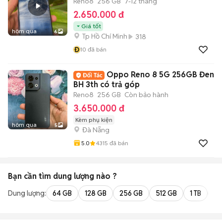
Reno8
256 GB
7-12 tháng
2.650.000 đ
Giá tốt
hôm qua
6
Tp Hồ Chí Minh
318
Đ
10
đã bán
Oppo Reno 8 5G 256GB Đen
BH 3th có trả góp
Reno8
256 GB
Còn bảo hành
3.650.000 đ
Kèm phụ kiện
hôm qua
5
Đà Nẵng
5.0
4315
đã bán
Bạn cần tìm
dung lượng
nào ?
Dung lượng:
64 GB
128 GB
256 GB
512 GB
1 TB
2 