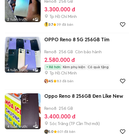
Reno8
256 GB
3.300.000 đ
Tp Hồ Chí Minh
2 tuần trước
6
T
3.7
39
đã bán
OPPO Reno 8 5G 256GB Tím
Reno8
256 GB
Còn bảo hành
2.580.000 đ
Rẻ hơn
Kèm phụ kiện
Có quà tặng
4 tuần trước
6
Tp Hồ Chí Minh
4.5
83
đã bán
Oppo Reno 8 256GB Đen Like New
Reno8
256 GB
3.400.000 đ
Sóc Trăng
(
TP Cần Thơ
mới)
4 tuần trước
4
5.0
601
đã bán