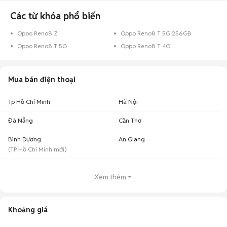
thoả thuận khi mua bán.
Các từ khóa phổ biến
Mua bán Oppo Reno8 cũ
Oppo Reno8 Z
Oppo Reno8 T 5G 256GB
Chợ Tốt có 88 tin đăng bán, mua Oppo Reno8 cũ với nhiều khoảng giá
Oppo Reno8 T 5G
Oppo Reno8 T 4G
giúp người dùng dễ dàng tìm kiếm và so sánh giá cả.
Top 3 khoảng giá có nhiều tin mua bán Oppo Reno8 nhất
Mua bán điện thoại
Oppo Reno8 giá 2 - 3 triệu
: 62 điện thoại
Oppo Reno8 giá 3 - 5 triệu
: 18 điện thoại
Tp Hồ Chí Minh
Hà Nội
Oppo Reno8 giá dưới 2 triệu
: 11 điện thoại
Chợ Tốt - Nơi mua bán Oppo Reno8 cũ giá tốt nhất!
Đà Nẵng
Cần Thơ
Bình Dương
An Giang
(
TP Hồ Chí Minh
mới)
Xem thêm
Khoảng giá