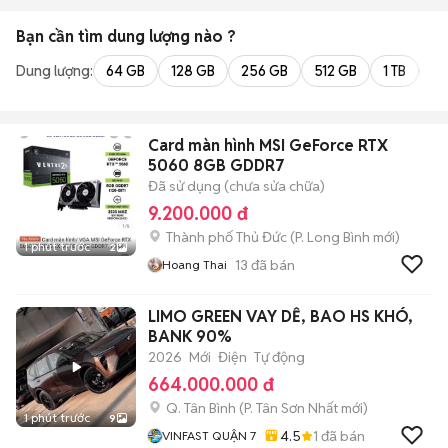
Bạn cần tìm
dung lượng
nào ?
Dung lượng:
64 GB
128 GB
256 GB
512 GB
1 TB
2 
Card màn hình MSI GeForce RTX
5060 8GB GDDR7
Đã sử dụng (chưa sửa chữa)
9.200.000 đ
Thành phố Thủ Đức
(
P. Long Bình
mới)
1 phút trước
2
13
đã bán
Hoang Thai
LIMO GREEN VAY DỄ, BAO HS KHÓ,
BANK 90%
2026
Mới
Điện
Tự động
664.000.000 đ
Q. Tân Bình
(
P. Tân Sơn Nhất
mới)
1 phút trước
9
4.5
1
đã bán
VINFAST QUẬN 7