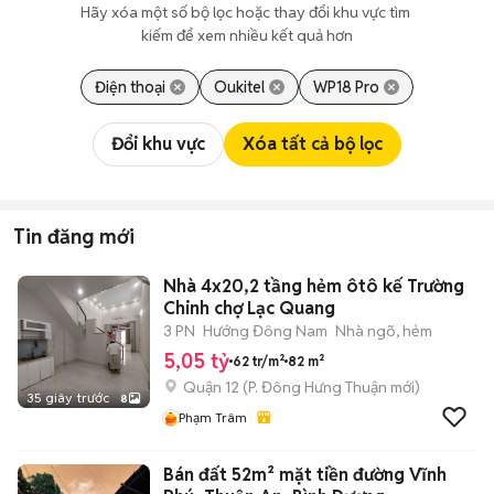
Hãy xóa một số bộ lọc hoặc thay đổi khu vực tìm 
kiếm để xem nhiều kết quả hơn
Điện thoại
Oukitel
WP18 Pro
Đổi khu vực
Xóa tất cả bộ lọc
Tin đăng mới
Nhà 4x20,2 tầng hẻm ôtô kế Trường
Chinh chợ Lạc Quang
3 PN
Hướng Đông Nam
Nhà ngõ, hẻm
5,05 tỷ
62 tr/m²
82 m²
Quận 12
(
P. Đông Hưng Thuận
mới)
35 giây trước
8
Phạm Trâm
Bán đất 52m² mặt tiền đường Vĩnh