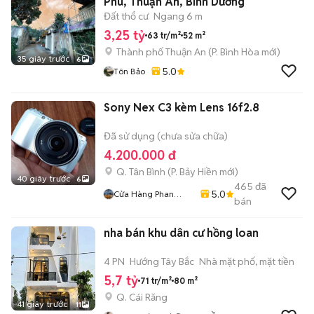
Phú, Thuận An, Bình Dương
Đất thổ cư
Ngang 6 m
3,25 tỷ
63 tr/m²
52 m²
Thành phố Thuận An
(
P. Bình Hòa
mới)
35 giây trước
6
5.0
Tôn Bảo
Sony Nex C3 kèm Lens 16f2.8
Đã sử dụng (chưa sửa chữa)
4.200.000 đ
Q. Tân Bình
(
P. Bảy Hiền
mới)
40 giây trước
6
465
đã
5.0
Cửa Hàng Phan
bán
Nguyen
nha bán khu dân cư hồng loan
4 PN
Hướng Tây Bắc
Nhà mặt phố, mặt tiền
5,7 tỷ
71 tr/m²
80 m²
Q. Cái Răng
41 giây trước
11