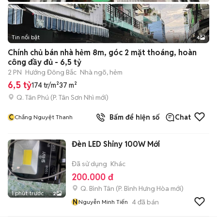
Tin nổi bật
4
Chính chủ bán nhà hẻm 8m, góc 2 mặt thoáng, hoàn
công đầy đủ - 6,5 tỷ
2 PN
Hướng Đông Bắc
Nhà ngõ, hẻm
6,5 tỷ
174 tr/m²
37 m²
Q. Tân Phú
(
P. Tân Sơn Nhì
mới)
C
Bấm để hiện số
Chat
Chắng Nguyệt Thanh
Đèn LED Shiny 100W Mới
Đã sử dụng
Khác
200.000 đ
Q. Bình Tân
(
P. Bình Hưng Hòa
mới)
1 phút trước
2
N
4
đã bán
Nguyễn Minh Tiến