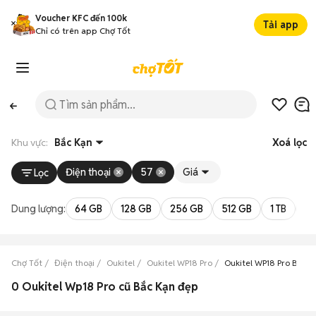
Voucher KFC đến 100k
Tải app
Chỉ có trên app Chợ Tốt
Khu vực:
Bắc Kạn
Xoá lọc
Điện thoại
57
Giá
Lọc
Dung lượng:
64 GB
128 GB
256 GB
512 GB
1 TB
2 
Chợ Tốt
Điện thoại
Oukitel
Oukitel WP18 Pro
Oukitel WP18 Pro Bắc K
0 Oukitel Wp18 Pro cũ Bắc Kạn đẹp