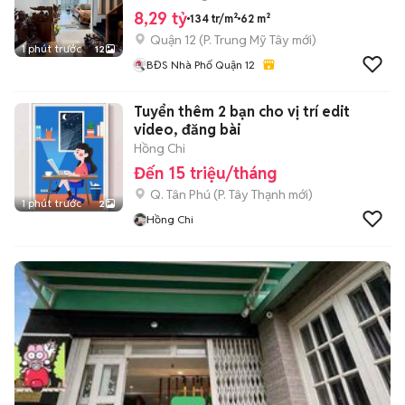
8,29 tỷ
134 tr/m²
62 m²
Quận 12
(
P. Trung Mỹ Tây
mới)
1 phút trước
12
BĐS Nhà Phố Quận 12
Tuyển thêm 2 bạn cho vị trí edit
video, đăng bài
Hồng Chi
Đến 15 triệu/tháng
Q. Tân Phú
(
P. Tây Thạnh
mới)
1 phút trước
2
Hồng Chi