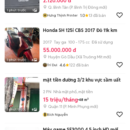
2.120.000 đ
Q. Bình Tân
(
P. Bình Trị Đông
mới)
1 phút trước
1
H
1.0
13
đã bán
Hưng Thịnh Printer
Honda SH 125i CBS 2017 Đỏ 11k km
2017
Tay ga
100 - 175 cc
Đã sử dụng
55.000.000 đ
Huyện Gò Dầu
(
Xã Truông Mít
mới)
1 phút trước
6
4.6
122
đã bán
Trí Dul
mặt tiền đường 3/2 khu vực sầm uất
2 PN
Nhà mặt phố, mặt tiền
15 triệu/tháng
48 m²
Quận 11
(
P. Minh Phụng
mới)
1 phút trước
8
B
Bích Nguyễn
Máy game SF3000 4.5 inch HD mới