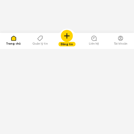
Trang chủ
Quản lý tin
Liên hệ
Tài khoản
Đăng tin
109.000 Bình chọn
Tải ứng dụng Chợ Tốt
Về Chợ Tốt
Quy chế sàn
Chính sách bảo mật
Giải quyết tranh chấp
CÔNG TY TNHH CHỢ TỐT - Người đại diện theo pháp luật: