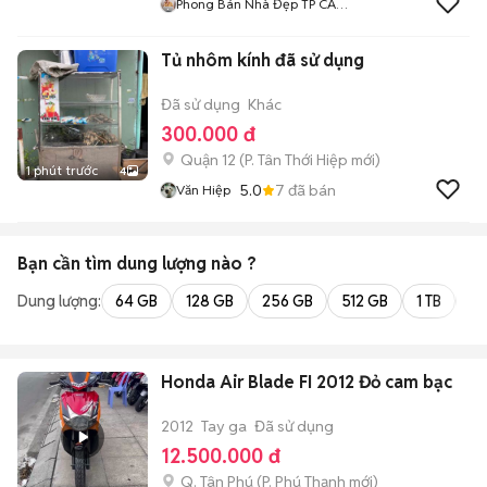
Phong Bán Nhà Đẹp TP CẦN
THƠ
Tủ nhôm kính đã sử dụng
Đã sử dụng
Khác
300.000 đ
Quận 12
(
P. Tân Thới Hiệp
mới)
1 phút trước
4
5.0
7
đã bán
Văn Hiệp
Bạn cần tìm
dung lượng
nào ?
Dung lượng:
64 GB
128 GB
256 GB
512 GB
1 TB
2 
Honda Air Blade FI 2012 Đỏ cam bạc
2012
Tay ga
Đã sử dụng
12.500.000 đ
Q. Tân Phú
(
P. Phú Thạnh
mới)