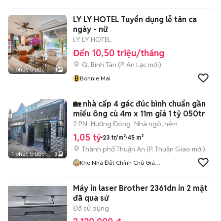
LY LY HOTEL Tuyển dụng lễ tân ca
ngày - nữ
LY LY HOTEL
Đến 10,50 triệu/tháng
Q. Bình Tân
(
P. An Lạc
mới)
1 phút trước
1
B
Bonnie Mai
🏡 nhà cấp 4 gác đúc bình chuẩn gần
miếu ông cù 4m x 11m giá 1 tỷ 050tr
2 PN
Hướng Đông
Nhà ngõ, hẻm
1,05 tỷ
23 tr/m²
45 m²
Thành phố Thuận An
(
P. Thuận Giao
mới)
1 phút trước
3
Kho Nhà Đất Chính Chủ Giá
Gốc Bình Dương
Máy in laser Brother 2361dn in 2 mặt
đã qua sử
Đã sử dụng