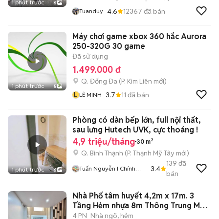
1 phút trước
6
4.6
12367
đã bán
Tuanduy
Máy chơi game xbox 360 hắc Aurora
250-320G 30 game
Đã sử dụng
1.499.000 đ
Q. Đống Đa
(
P. Kim Liên
mới)
1 phút trước
5
L
3.7
11
đã bán
LÊ MINH
Phòng có dàn bếp lớn, full nội thất,
sau lưng Hutech UVK, cực thoáng !
4,9 triệu/tháng
30 m²
Q. Bình Thạnh
(
P. Thạnh Mỹ Tây
mới)
139
đã
3.4
Tuấn Nguyễn I Chính
1 phút trước
6
bán
Chủ Nhà
Nhà Phố tâm huyết 4,2m x 17m. 3
Tầng Hẻm nhựa 8m Thông Trung Mỹ
Tây 2A
4 PN
Nhà ngõ, hẻm