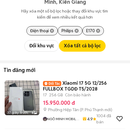
Minh, Kiên Giang
Hãy xóa một số bộ lọc hoặc thay đổi khu vực tìm 
kiếm để xem nhiều kết quả hơn
Điện thoại
Philips
E170
Đổi khu vực
Xóa tất cả bộ lọc
Tin đăng mới
Xiaomi 17 5G 12/256
FULLBOX TGDĐ T5/2028
17
256 GB
Còn bảo hành
15.950.000 đ
Phường Hiệp Tân
(
P. Phú Thạnh
mới)
37 giây trước
6
1004
đã
4.9
NGÔ MINH MOBILE
bán
SHOP