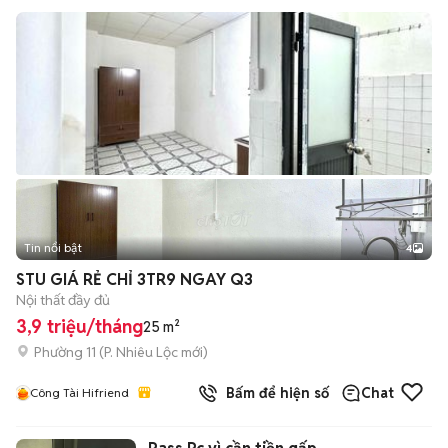
Tin nổi bật
4
STU GIÁ RẺ CHỈ 3TR9 NGAY Q3
Nội thất đầy đủ
3,9 triệu/tháng
25 m²
Phường 11
(
P. Nhiêu Lộc
mới)
Bấm để hiện số
Chat
Công Tài Hifriend