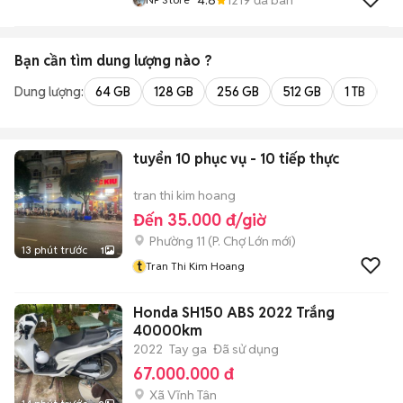
Bạn cần tìm
dung lượng
nào ?
Dung lượng:
64 GB
128 GB
256 GB
512 GB
1 TB
2 
tuyển 10 phục vụ - 10 tiếp thực
tran thi kim hoang
Đến 35.000 đ/giờ
Phường 11
(
P. Chợ Lớn
mới)
13 phút trước
1
t
Tran Thi Kim Hoang
Honda SH150 ABS 2022 Trắng
40000km
2022
Tay ga
Đã sử dụng
67.000.000 đ
Xã Vĩnh Tân