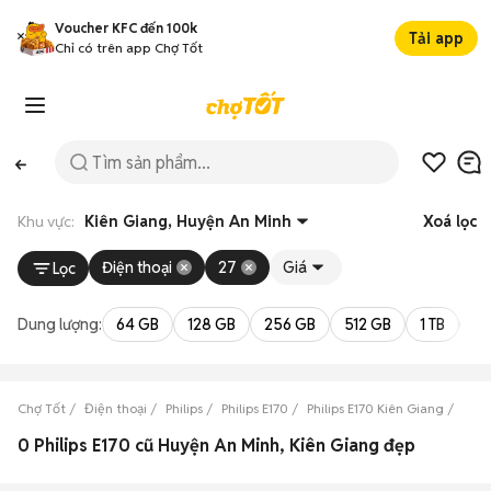
Voucher KFC đến 100k
Tải app
Chỉ có trên app Chợ Tốt
Khu vực:
Kiên Giang, Huyện An Minh
Xoá lọc
Điện thoại
27
Giá
Lọc
Dung lượng:
64 GB
128 GB
256 GB
512 GB
1 TB
2 
Chợ Tốt
Điện thoại
Philips
Philips E170
Philips E170 Kiên Giang
Phil
0 Philips E170 cũ Huyện An Minh, Kiên Giang đẹp