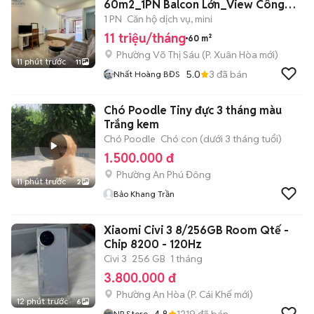
60m2_1PN Balcon Lớn_View Công
Viên Ngay Võ Thị Sáu
1 PN
Căn hộ dịch vụ, mini
11 triệu/tháng
60 m²
Phường Võ Thị Sáu
(
P. Xuân Hòa
mới)
11 phút trước
11
5.0
3
đã bán
Nhất Hoàng BĐS
Chó Poodle Tiny đực 3 tháng màu
Trắng kem
Chó Poodle
Chó con (dưới 3 tháng tuổi)
1.500.000 đ
Phường An Phú Đông
11 phút trước
2
Bảo Khang Trần
Xiaomi Civi 3 8/256GB Room Qtế -
Chip 8200 - 120Hz
Civi 3
256 GB
1 tháng
3.800.000 đ
Phường An Hòa
(
P. Cái Khế
mới)
12 phút trước
6
4.8
1219
đã bán
NP Store