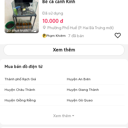
Bể cá cảnh Kính
Đã sử dụng
10.000 đ
Phường Phố Huế
(
P. Hai Bà Trưng
mới)
23 phút trước
2
P
7
đã bán
Phạm Khiêm
Xem thêm
Mua bán đồ điện tử
Thành phố Rạch Giá
Huyện An Biên
Huyện Châu Thành
Huyện Giang Thành
Huyện Giồng Riềng
Huyện Gò Quao
Xem thêm