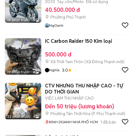
2023
Tay côn/Moto
Đã sử dụng
40.500.000 đ
Phường Phú Thạnh
19 phút trước
2
NgOanh
IC Carbon Raider 150 Kim loại
500.000 đ
Xã Thới Tam Thôn
(
Xã Đông Thạnh
mới)
3.0
Nghĩa
19 phút trước
8
CTV NHƯNG THU NHẬP CAO - TỰ
DO THỜI GIAN
VIỆC LÀM THU NHẬP CAO
Đến 50 triệu (lương khoán)
Phường Tân Thới Hòa
(
P. Phú Thạnh
mới)
22 phút trước
5
1
đã bán
KINH DOANH NHÀ PHỐ HCM