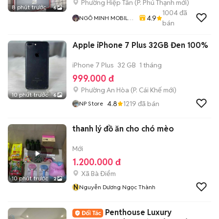
Phường Hiệp Tân
(
P. Phú Thạnh
mới)
8 phút trước
6
1004
đã
4.9
NGÔ MINH MOBILE
bán
SHOP
Apple iPhone 7 Plus 32GB Đen 100%
iPhone 7 Plus
32 GB
1 tháng
999.000 đ
Phường An Hòa
(
P. Cái Khế
mới)
10 phút trước
6
4.8
1219
đã bán
NP Store
thanh lý đồ ăn cho chó mèo
Mới
1.200.000 đ
Xã Bà Điểm
10 phút trước
2
N
Nguyễn Dương Ngọc Thành
Penthouse Luxury