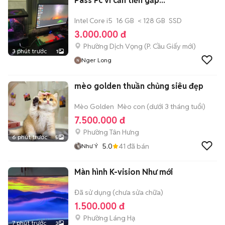
Pass Pc vì cần tiền gấp...
Intel Core i5
16 GB
< 128 GB
SSD
3.000.000 đ
Phường Dịch Vọng
(
P. Cầu Giấy
mới)
3 phút trước
1
Nger Long
mèo golden thuần chủng siêu đẹp
Mèo Golden
Mèo con (dưới 3 tháng tuổi)
7.500.000 đ
Phường Tân Hưng
6 phút trước
5
5.0
41
đã bán
Như Ý
Màn hình K-vision Như mới
Đã sử dụng (chưa sửa chữa)
1.500.000 đ
Phường Láng Hạ
7 phút trước
3