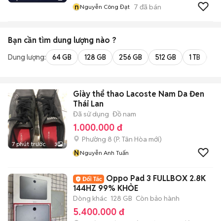
n
7
đã bán
Nguyễn Công Đạt
Bạn cần tìm
dung lượng
nào ?
Dung lượng:
64 GB
128 GB
256 GB
512 GB
1 TB
2 
Giày thể thao Lacoste Nam Da Đen
Thái Lan
Đã sử dụng
Đồ nam
1.000.000 đ
Phường 8
(
P. Tân Hòa
mới)
7 phút trước
3
N
Nguyễn Anh Tuấn
Oppo Pad 3 FULLBOX 2.8K
144HZ 99% KHỎE
Dòng khác
128 GB
Còn bảo hành
5.400.000 đ