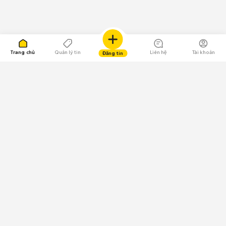
Trang chủ
Quản lý tin
Liên hệ
Tài khoản
Đăng tin
109.000 Bình chọn
Tải ứng dụng Chợ Tốt
Về Chợ Tốt
Quy chế sàn
Chính sách bảo mật
Giải quyết tranh chấp
CÔNG TY TNHH CHỢ TỐT - Người đại diện theo pháp luật:
Nguyễn Trọng Tấn; GPDKKD: 0312120782 do Sở KH & ĐT TP.HCM cấp ngày
11/01/2013;