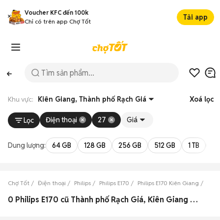
Voucher KFC đến 100k
Tải app
Chỉ có trên app Chợ Tốt
Khu vực:
Kiên Giang, Thành phố Rạch Giá
Xoá lọc
Điện thoại
27
Giá
Lọc
Dung lượng:
64 GB
128 GB
256 GB
512 GB
1 TB
2 
Chợ Tốt
Điện thoại
Philips
Philips E170
Philips E170 Kiên Giang
Phil
0 Philips E170 cũ Thành phố Rạch Giá, Kiên Giang đẹp