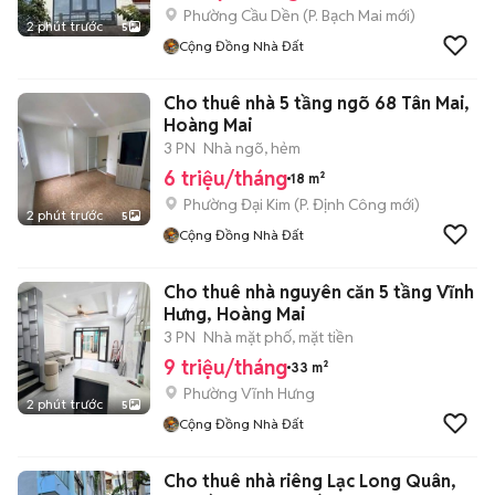
Phường Cầu Dền
(
P. Bạch Mai
mới)
2 phút trước
5
Cộng Đồng Nhà Đất
Cho thuê nhà 5 tầng ngõ 68 Tân Mai,
Hoàng Mai
3 PN
Nhà ngõ, hẻm
6 triệu/tháng
18 m²
Phường Đại Kim
(
P. Định Công
mới)
2 phút trước
5
Cộng Đồng Nhà Đất
Cho thuê nhà nguyên căn 5 tầng Vĩnh
Hưng, Hoàng Mai
3 PN
Nhà mặt phố, mặt tiền
9 triệu/tháng
33 m²
Phường Vĩnh Hưng
2 phút trước
5
Cộng Đồng Nhà Đất
Cho thuê nhà riêng Lạc Long Quân,