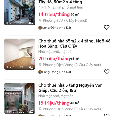
Tây Hồ, 50m2 x 4 tầng
4 PN
Nhà mặt phố, mặt tiền
14 triệu/tháng
50 m²
Phường Bưởi
(
P. Tây Hồ
mới)
3 phút trước
4
Cộng Đồng Nhà Đất
Cho thuê nhà 65m2 x 4 tầng, Ngõ 46
Hoa Bằng, Cầu Giấy
Nhà mặt phố, mặt tiền
20 triệu/tháng
65 m²
Phường Dịch Vọng
(
P. Cầu Giấy
mới)
3 phút trước
3
Cộng Đồng Nhà Đất
Cho thuê nhà 5 tầng Nguyễn Văn
Giáp, Cầu Diễn, 15tr
Nhà mặt phố, mặt tiền
15 triệu/tháng
48 m²
Phường Dịch Vọng
(
P. Cầu Giấy
mới)
3 phút trước
3