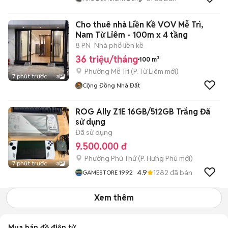
Cho thuê nhà Liền Kề VOV Mễ Trì,
Nam Từ Liêm - 100m x 4 tầng
8 PN
Nhà phố liền kề
36 triệu/tháng
100 m²
Phường Mễ Trì
(
P. Từ Liêm
mới)
7 phút trước
3
Cộng Đồng Nhà Đất
ROG Ally Z1E 16GB/512GB Trắng Đã
sử dụng
Đã sử dụng
9.500.000 đ
Phường Phú Thứ
(
P. Hưng Phú
mới)
7 phút trước
3
4.9
1282
đã bán
GAMESTORE 1992
Xem thêm
Mua bán đồ điện tử