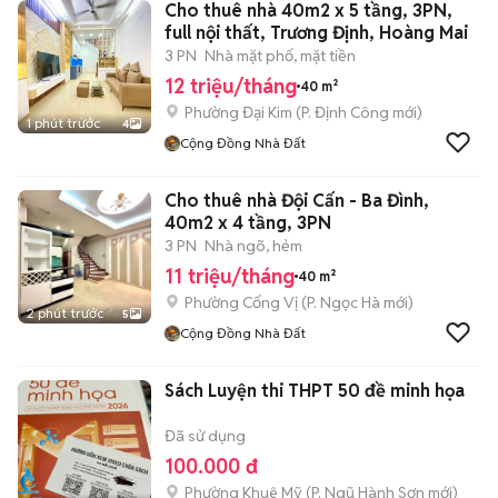
Cho thuê nhà 40m2 x 5 tầng, 3PN,
full nội thất, Trương Định, Hoàng Mai
3 PN
Nhà mặt phố, mặt tiền
12 triệu/tháng
40 m²
Phường Đại Kim
(
P. Định Công
mới)
1 phút trước
4
Cộng Đồng Nhà Đất
Cho thuê nhà Đội Cấn - Ba Đình,
40m2 x 4 tầng, 3PN
3 PN
Nhà ngõ, hẻm
11 triệu/tháng
40 m²
Phường Cống Vị
(
P. Ngọc Hà
mới)
2 phút trước
5
Cộng Đồng Nhà Đất
Sách Luyện thi THPT 50 đề minh họa
Đã sử dụng
100.000 đ
Phường Khuê Mỹ
(
P. Ngũ Hành Sơn
mới)