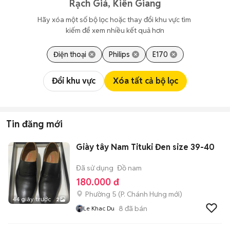
Rạch Giá, Kiên Giang
Hãy xóa một số bộ lọc hoặc thay đổi khu vực tìm 
kiếm để xem nhiều kết quả hơn
Điện thoại
Philips
E170
Đổi khu vực
Xóa tất cả bộ lọc
Tin đăng mới
Giày tây Nam Tituki Đen size 39-40
Đã sử dụng
Đồ nam
180.000 đ
Phường 5
(
P. Chánh Hưng
mới)
44 giây trước
2
8
đã bán
Le Khac Du