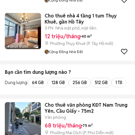
Cộng Đồng Nhà Đất
Cho thuê nhà 4 tầng 1 tum Thụy
Khuê, gần Hồ Tây
3 PN
Nhà mặt phố, mặt tiền
12 triệu/tháng
40 m²
Phường Thụy Khuê
(
P. Tây Hồ
mới)
4 phút trước
3
Cộng Đồng Nhà Đất
Bạn cần tìm
dung lượng
nào ?
Dung lượng:
64 GB
128 GB
256 GB
512 GB
1 TB
2 
Cho thuê văn phòng KĐT Nam Trung
Yên, Cầu Giấy - 75m2
Văn phòng
68 triệu/tháng
75 m²
Phường Mai Dịch
(
P. Phú Diễn
mới)