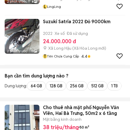
2 phút trước
6
L
LingLing
Suzuki Satria 2022 Đỏ 9000km
2022
Xe số
Đã sử dụng
24.000.000 đ
Xã Long Hậu
(
Xã Hòa Long
mới)
2 phút trước
11
T
4.4
Tên Chưa Cung Cấp
Bạn cần tìm
dung lượng
nào ?
Dung lượng:
64 GB
128 GB
256 GB
512 GB
1 TB
2 
Cho thuê nhà mặt phố Nguyễn Văn
Viên, Hai Bà Trưng, 50m2 x 6 tầng
Mặt bằng kinh doanh
38 triệu/tháng
50 m²