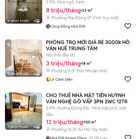
3 PN
Nhà ngõ, hẻm
8 triệu/tháng
33 m²
Phường Mai Động
(
P. Vĩnh Tuy
mới)
6 phút trước
5
Cộng Đồng Nhà Đất
PHÒNG TRỌ MỚI GIÁ RẺ 3000k HỒ
VĂN HUÊ TRUNG TÂM
Nội thất đầy đủ
3 triệu/tháng
18 m²
Phường 9
(
P. Đức Nhuận
mới)
6 phút trước
5
L
Lê Cảnh Diễn
CHO THUÊ NHÀ MẶT TIỀN HUỲNH
VĂN NGHỆ GÒ VẤP 3PN 2WC 12TR
3 PN
Hướng Đông Bắc
Nhà mặt phố, mặt
tiền
12 triệu/tháng
100 m²
7 phút trước
8
Phường 12
(
P. An Hội Tây
mới)
51
đã bán
Nhà Đất Khánh Đăng