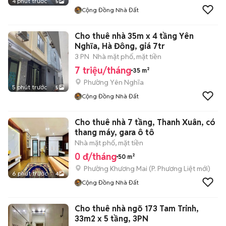
4 phút trước
5
Cộng Đồng Nhà Đất
Cho thuê nhà 35m x 4 tầng Yên
Nghĩa, Hà Đông, giá 7tr
3 PN
Nhà mặt phố, mặt tiền
7 triệu/tháng
35 m²
Phường Yên Nghĩa
5 phút trước
5
Cộng Đồng Nhà Đất
Cho thuê nhà 7 tầng, Thanh Xuân, có
thang máy, gara ô tô
Nhà mặt phố, mặt tiền
0 đ/tháng
50 m²
Phường Khương Mai
(
P. Phương Liệt
mới)
6 phút trước
4
Cộng Đồng Nhà Đất
Cho thuê nhà ngõ 173 Tam Trinh,
33m2 x 5 tầng, 3PN