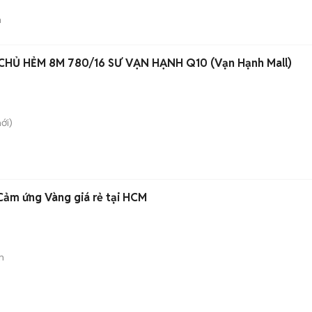
n
HỦ HẺM 8M 780/16 SƯ VẠN HẠNH Q10 (Vạn Hạnh Mall)
ới)
ảm ứng Vàng giá rẻ tại HCM
n