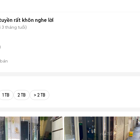
tuyền rất khôn nghe lời
 3 tháng tuổi)
)
 bán
1 TB
2 TB
> 2 TB