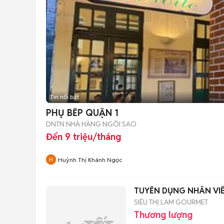
Tin nổi bật
PHỤ BẾP QUẬN 1
DNTN NHÀ HÀNG NGÔI SAO
Đến 9 triệu/tháng
Huỳnh Thị Khánh Ngọc
TUYỂN DỤNG NHÂN VIÊ
SIÊU THỊ LAM GOURMET
Thương lượng