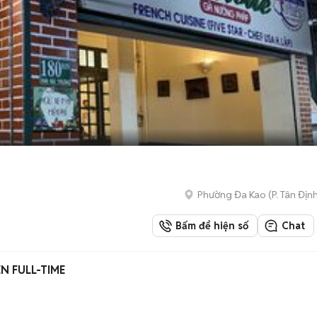
Phường Đa Kao
(
P. Tân Địn
Bấm để hiện số
Chat
N FULL-TIME