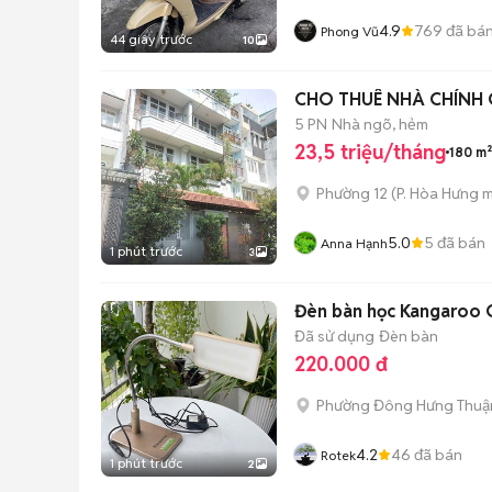
4.9
769
đã bá
Phong Vũ
44 giây trước
10
CHO THUÊ NHÀ CHÍNH C
5 PN
Nhà ngõ, hẻm
23,5 triệu/tháng
180 m²
Phường 12
(
P. Hòa Hưng
m
5.0
5
đã bán
Anna Hạnh
1 phút trước
3
Đèn bàn học Kangaroo C
Đã sử dụng
Đèn bàn
220.000 đ
Phường Đông Hưng Thuậ
4.2
46
đã bán
Rotek
1 phút trước
2