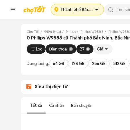
Thành phố Bắc Ninh
Chợ Tốt
Điện thoại
Philips
Philips W9588
Philips W958
0 Philips W9588 cũ Thành phố Bắc Ninh, Bắc Ni
Lọc
Điện thoại
27
Giá
Dung lượng:
64 GB
128 GB
256 GB
512 GB
Siêu thị điện tử
Tất cả
Cá nhân
Bán chuyên