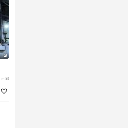
1
h
mới)