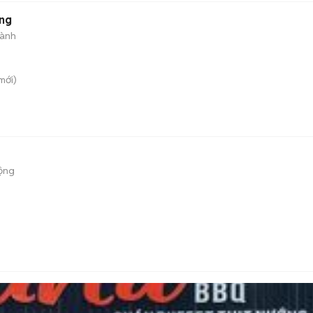
ng
hành
mới)
ộng