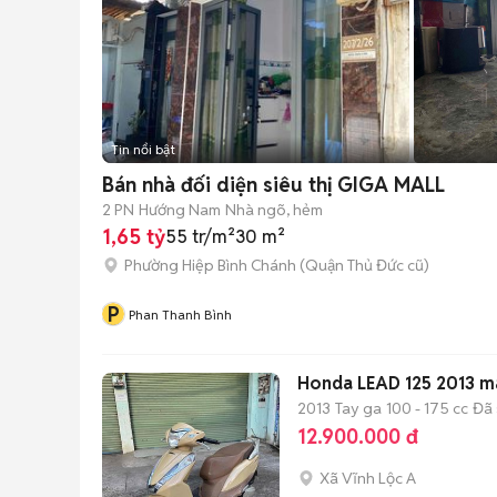
Tin nổi bật
Bán nhà đối diện siêu thị GIGA MALL
2 PN
Hướng Nam
Nhà ngõ, hẻm
1,65 tỷ
55 tr/m²
30 m²
Phường Hiệp Bình Chánh (Quận Thủ Đức cũ)
P
Phan Thanh Bình
Honda LEAD 125 2013 má
2013
Tay ga
100 - 175 cc
Đã 
12.900.000 đ
Xã Vĩnh Lộc A