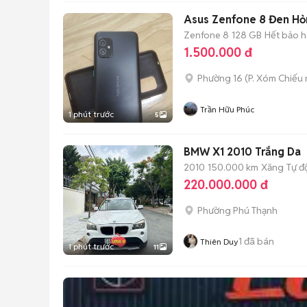
Asus Zenfone 8 Đen Hỏ
Zenfone 8
128 GB
Hết bảo 
1.500.000 đ
Phường 16
(
P. Xóm Chiếu
Trần Hữu Phúc
1 phút trước
5
BMW X1 2010 Trắng Da
2010
150.000 km
Xăng
Tự đ
220.000.000 đ
Phường Phú Thạnh
1
đã bán
Thiên Duy
1 phút trước
11