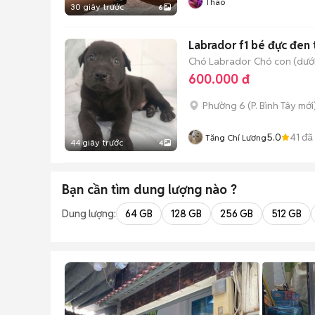
Thao
30 giây trước
6
Labrador f1 bé đực đen 
Chó Labrador
Chó con (dưới
600.000 đ
Phường 6
(
P. Bình Tây
mới
5.0
41
đã
Tăng Chí Lương
44 giây trước
4
Bạn cần tìm
dung lượng
nào ?
Dung lượng:
64 GB
128 GB
256 GB
512 GB