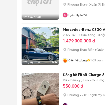
Phường Thạnh Xuân
(
P. T
Uyên Uyên Từ
29 giây trước
Mercedes-Benz C300 A
2022
14.000 km
Xăng
Tự độ
1.479.000.000 đ
Phường Thảo Điền (Quận 
1
đã bán
Điền Vĩ Lương
29 giây trước
14
Đồng hồ Fitbit Charge 6
Đã sử dụng (chưa sửa chữa)
550.000 đ
Phường 22
(
P. Thạnh Mỹ 