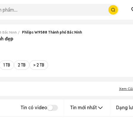
8 Bắc Ninh
Philips W9588 Thành phố Bắc Ninh
nh đẹp
1 TB
2 TB
> 2 TB
Xem Cử
Tin có video
Tin mới nhất
Dạng lư