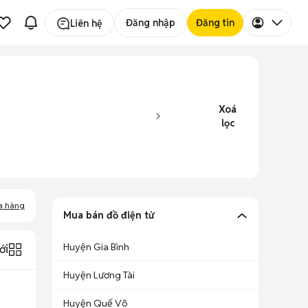
Đăng nhập
Đăng tin
Liên hệ
Xoá
lọc
a hàng
Mua bán đồ điện tử
Huyện Gia Bình
ới
Huyện Lương Tài
Huyện Quế Võ