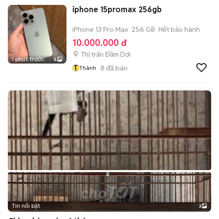
iphone 15promax 256gb
iPhone 13 Pro Max
256 GB
Hết bảo hành
10.000.000 đ
Thị trấn Đầm Dơi
1 phút trước
5
T
8
đã bán
Thành
Tin nổi bật
3