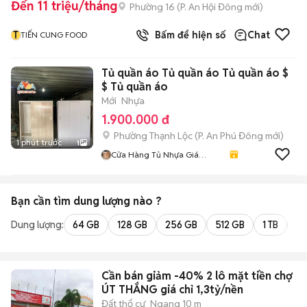
Đến 11 triệu/tháng
Phường 16
(
P. An Hội Đông
mới)
T
Bấm để hiện số
Chat
TIẾN CUNG FOOD
Tủ quần áo Tủ quần áo Tủ quần áo $
$ Tủ quần áo
Mới
Nhựa
1.900.000 đ
Phường Thạnh Lộc
(
P. An Phú Đông
mới)
1 phút trước
1
Cửa Hàng Tủ Nhựa Giá
Xưởng
Bạn cần tìm
dung lượng
nào ?
Dung lượng:
64 GB
128 GB
256 GB
512 GB
1 TB
2 
Cần bán giảm -40% 2 lô mặt tiền chợ
ÚT THẮNG giá chỉ 1,3tỷ/nền
Đất thổ cư
Ngang 10 m