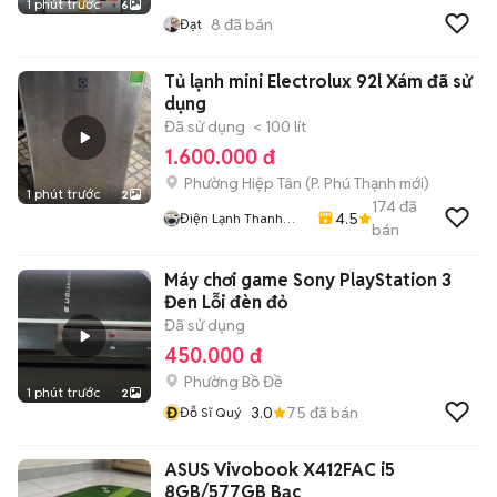
1 phút trước
6
8
đã bán
Đạt
Tủ lạnh mini Electrolux 92l Xám đã sử
dụng
Đã sử dụng
< 100 lít
1.600.000 đ
Phường Hiệp Tân
(
P. Phú Thạnh
mới)
1 phút trước
2
174
đã
4.5
Điện Lạnh Thanh
bán
Sang
Máy chơi game Sony PlayStation 3
Đen Lỗi đèn đỏ
Đã sử dụng
450.000 đ
Phường Bồ Đề
1 phút trước
2
Đ
3.0
75
đã bán
Đỗ Sĩ Quý
ASUS Vivobook X412FAC i5
8GB/577GB Bạc