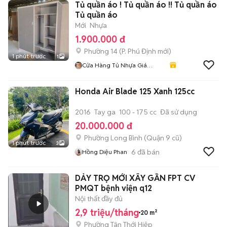
Tủ quần áo ! Tủ quần áo !! Tủ quần áo
Tủ quần áo
Mới
Nhựa
1.900.000 đ
Phường 14
(
P. Phú Định
mới)
1 phút trước
1
Cửa Hàng Tủ Nhựa Giá
Xưởng
Honda Air Blade 125 Xanh 125cc
2016
Tay ga
100 - 175 cc
Đã sử dụng
20.000.000 đ
Phường Long Bình (Quận 9 cũ)
1 phút trước
3
6
đã bán
Hồng Diệu Phan
DẢY TRỌ MỚI XÂY GẦN FPT CV
PMQT bệnh viện q12
Nội thất đầy đủ
2,9 triệu/tháng
20 m²
Phường Tân Thới Hiệp