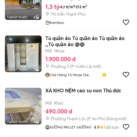
1,3 tỷ
6,1 tr/m²
212 m²
Thị trấn Thạnh Phú
1 phút trước
6
Bamboo
Tủ quần áo Tủ quần áo Tủ quần áo
,,Tủ quần áo @@
Mới
Nhựa
1.900.000 đ
Phường 2
(
P. Vườn Lài
mới)
1 phút trước
1
Cửa Hàng Tủ Nhựa Giá
Xưởng
XẢ KHO NỆM cao su non Thủ đức
Mới
Khác
490.000 đ
Phường Thạnh Lộc
(
P. An Phú Đông
mới)
1 phút trước
4
4.9
1
đã bán
XƯỞNG PALLET GIƯỜNG