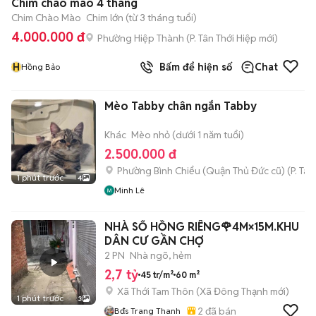
Chim chào mào 4 tháng
Chim Chào Mào
Chim lớn (từ 3 tháng tuổi)
4.000.000 đ
Phường Hiệp Thành
(
P. Tân Thới Hiệp
mới)
H
Bấm để hiện số
Chat
Hồng Bảo
Mèo Tabby chân ngắn Tabby
Khác
Mèo nhỏ (dưới 1 năm tuổi)
2.500.000 đ
Phường Bình Chiểu (Quận Thủ Đức cũ)
(
P. Ta
1 phút trước
4
Minh Lê
NHÀ SỔ HỒNG RIÊNG🌹4M×15M.KHU
DÂN CƯ GẦN CHỢ
2 PN
Nhà ngõ, hẻm
2,7 tỷ
45 tr/m²
60 m²
Xã Thới Tam Thôn
(
Xã Đông Thạnh
mới)
1 phút trước
3
2
đã bán
Bđs Trang Thanh