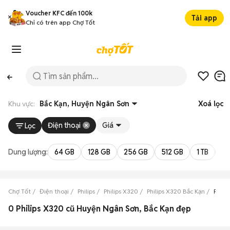
Voucher KFC đến 100k
Tải app
Chỉ có trên app Chợ Tốt
Khu vực:
Bắc Kạn, Huyện Ngân Sơn
Xoá lọc
Điện thoại
Giá
Lọc
Dung lượng:
64 GB
128 GB
256 GB
512 GB
1 TB
2 
Chợ Tốt
Điện thoại
Philips
Philips X320
Philips X320 Bắc Kạn
Phili
0 Philips X320 cũ Huyện Ngân Sơn, Bắc Kạn đẹp