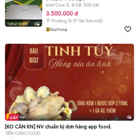
Intel Core i5
8 GB
500 GB
3.500.000 đ
Phường 15
(
P. Tân Sơn
mới)
1 phút trước
3
D
DuyTrung
Tin nổi bật
1
[KO CẦN KN] NV chuẩn bị đơn hàng app food.
TIẾN CUNG FOOD