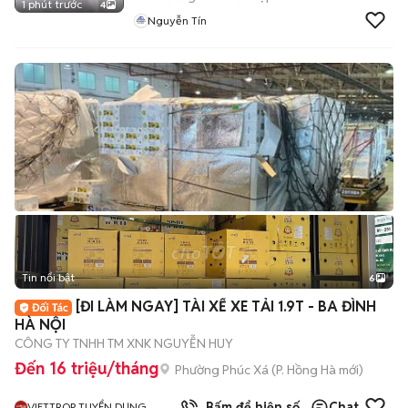
1 phút trước
4
Nguyễn Tín
Tin nổi bật
6
+
2
[ĐI LÀM NGAY] TÀI XẾ XE TẢI 1.9T - BA ĐÌNH
HÀ NỘI
CÔNG TY TNHH TM XNK NGUYỄN HUY
Đến 16 triệu/tháng
Phường Phúc Xá
(
P. Hồng Hà
mới)
Bấm để hiện số
Chat
VIETTROP TUYỂN DỤNG