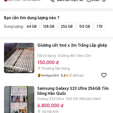
Bạn cần tìm
dung lượng
nào ?
Dung lượng:
64 GB
128 GB
256 GB
512 GB
1 TB
2 
Giường sắt 1m6 x 2m Trắng Lắp ghép
Đã sử dụng
Giường đôi 1.6m x 2m
150.000 đ
Phường Tân Hưng
1 phút trước
1
3.4
12
đã bán
YenNgoc2k4
Samsung Galaxy S23 Ultra 256GB Tím
hồng Hàn Quốc
Galaxy S23 Ultra
256 GB
Hết bảo hành
6.800.000 đ
Xã Hải Anh