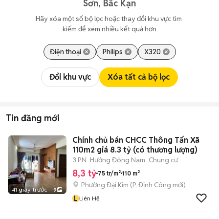
Sơn, Bắc Kạn
Hãy xóa một số bộ lọc hoặc thay đổi khu vực tìm 
kiếm để xem nhiều kết quả hơn
Điện thoại
Philips
X320
Đổi khu vực
Xóa tất cả bộ lọc
Tin đăng mới
Chính chủ bán CHCC Thông Tấn Xã
110m2 giá 8.3 tỷ (có thương lượng)
3 PN
Hướng Đông Nam
Chung cư
8,3 tỷ
75 tr/m²
110 m²
Phường Đại Kim
(
P. Định Công
mới)
41 giây trước
9
L
Liên Hệ