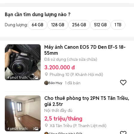
Bạn cần tìm
dung lượng
nào ?
Dung lượng:
64 GB
128 GB
256 GB
512 GB
1 TB
2 
Máy ảnh Canon EOS 7D Đen EF-S 18-
55mm
Đã sử dụng (chưa sửa chữa)
3.200.000 đ
Phường 10
(
P. Khánh Hội
mới)
4 phút trước
3
1
đã bán
Bảo Huy
Cho thuê phòng trọ 2PN T5 Tân Triều,
giá 2.5tr
Nội thất đầy đủ
2,5 triệu/tháng
Xã Tân Triều
(
P. Thanh Liệt
mới)
4 phút trước
3
Cộng Đồng Nhà Đất