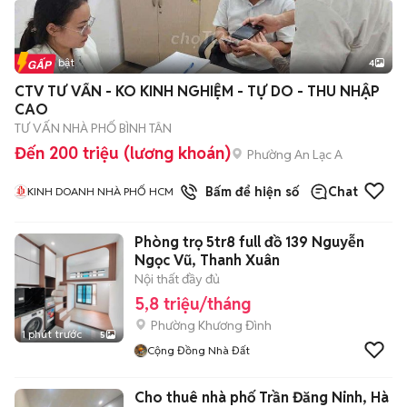
Tin nổi bật
4
CTV TƯ VẤN - KO KINH NGHIỆM - TỰ DO - THU NHẬP
CAO
TƯ VẤN NHÀ PHỐ BÌNH TÂN
Đến 200 triệu (lương khoán)
Phường An Lạc A
1
đã bán
Bấm để hiện số
Chat
KINH DOANH NHÀ PHỐ HCM
Phòng trọ 5tr8 full đồ 139 Nguyễn
Ngọc Vũ, Thanh Xuân
Nội thất đầy đủ
5,8 triệu/tháng
Phường Khương Đình
1 phút trước
5
Cộng Đồng Nhà Đất
Cho thuê nhà phố Trần Đăng Ninh, Hà