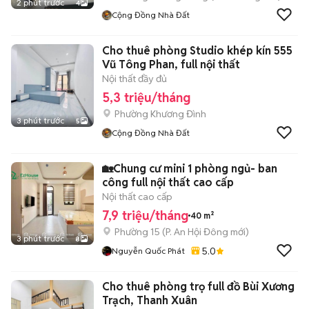
2 phút trước
4
Cộng Đồng Nhà Đất
Cho thuê phòng Studio khép kín 555
Vũ Tông Phan, full nội thất
Nội thất đầy đủ
5,3 triệu/tháng
Phường Khương Đình
3 phút trước
5
Cộng Đồng Nhà Đất
🏡Chung cư mini 1 phòng ngủ- ban
công full nội thất cao cấp
Nội thất cao cấp
7,9 triệu/tháng
40 m²
Phường 15
(
P. An Hội Đông
mới)
3 phút trước
8
5.0
Nguyễn Quốc Phát
Cho thuê phòng trọ full đồ Bùi Xương
Trạch, Thanh Xuân