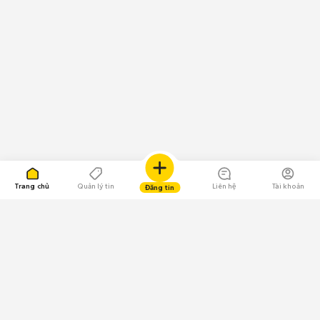
Trang chủ
Quản lý tin
Liên hệ
Tài khoản
Đăng tin
109.000 Bình chọn
Tải ứng dụng Chợ Tốt