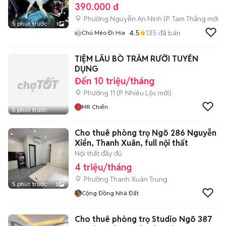
390.000 đ
Phường Nguyễn An Ninh
(
P. Tam Thắng
mới)
5 phút trước
1
4.5
135
đã bán
Chú Mèo Đi Hia
TIỆM LẨU BÒ TRĂM RƯỠI TUYỂN
DỤNG
Đến 10 triệu/tháng
Phường 11
(
P. Nhiêu Lộc
mới)
MR Chiến
5 phút trước
Cho thuê phòng trọ Ngõ 286 Nguyễn
Xiển, Thanh Xuân, full nội thất
Nội thất đầy đủ
4 triệu/tháng
Phường Thanh Xuân Trung
5 phút trước
3
Cộng Đồng Nhà Đất
Cho thuê phòng trọ Studio Ngõ 387