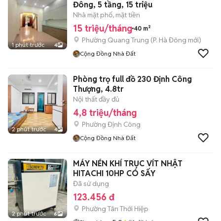
Đông, 5 tầng, 15 triệu
Nhà mặt phố, mặt tiền
15 triệu/tháng
40 m²
Phường Quang Trung
(
P. Hà Đông
mới)
1 phút trước
4
Cộng Đồng Nhà Đất
Phòng trọ full đồ 230 Định Công
Thượng, 4.8tr
Nội thất đầy đủ
4,8 triệu/tháng
Phường Định Công
2 phút trước
4
Cộng Đồng Nhà Đất
MÁY NÉN KHÍ TRỤC VÍT NHẬT
HITACHI 10HP CÓ SẤY
Đã sử dụng
123.456 đ
Phường Tân Thới Hiệp
2 phút trước
6