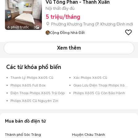
Vũ Tông Phan - Thanh Xuân
Nội thất đầy đủ
5 triệu/tháng
Phường Khương Trung
(
P. Khương Đình
mới)
6 phút trước
3
Cộng Đồng Nhà Đất
Xem thêm
Các từ khóa phổ biến
Thanh Lý Philips X605 Cũ
Xác Philips X605 Cũ
Philips X605 Full Box
Giao Lưu Điện Thoại Philips X605
Điện Thoại Philips X605 Trả Góp
Philips X605 Cũ Còn Bảo Hành
Philips X605 Cũ Nguyên Zin
Mua bán đồ điện tử
Thành phố Sóc Trăng
Huyện Châu Thành