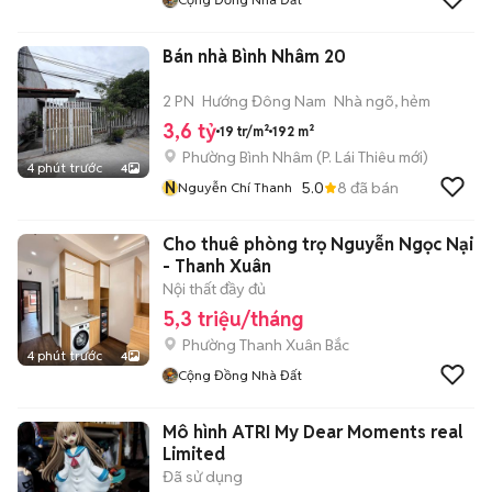
Bán nhà Bình Nhâm 20
2 PN
Hướng Đông Nam
Nhà ngõ, hẻm
3,6 tỷ
19 tr/m²
192 m²
Phường Bình Nhâm
(
P. Lái Thiêu
mới)
4 phút trước
4
N
5.0
8
đã bán
Nguyễn Chí Thanh
Cho thuê phòng trọ Nguyễn Ngọc Nại
- Thanh Xuân
Nội thất đầy đủ
5,3 triệu/tháng
Phường Thanh Xuân Bắc
4 phút trước
4
Cộng Đồng Nhà Đất
Mô hình ATRI My Dear Moments real
Limited
Đã sử dụng