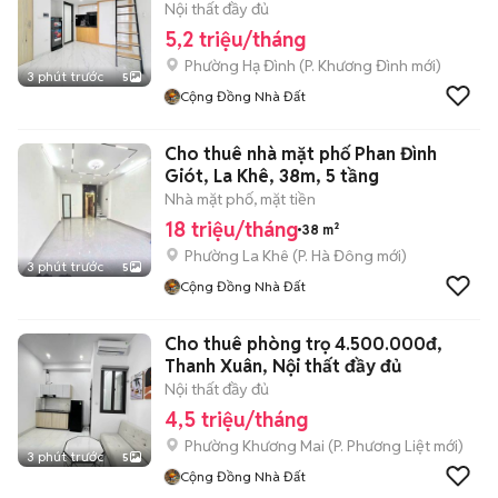
Nội thất đầy đủ
5,2 triệu/tháng
Phường Hạ Đình
(
P. Khương Đình
mới)
3 phút trước
5
Cộng Đồng Nhà Đất
Cho thuê nhà mặt phố Phan Đình
Giót, La Khê, 38m, 5 tầng
Nhà mặt phố, mặt tiền
18 triệu/tháng
38 m²
Phường La Khê
(
P. Hà Đông
mới)
3 phút trước
5
Cộng Đồng Nhà Đất
Cho thuê phòng trọ 4.500.000đ,
Thanh Xuân, Nội thất đầy đủ
Nội thất đầy đủ
4,5 triệu/tháng
Phường Khương Mai
(
P. Phương Liệt
mới)
3 phút trước
5
Cộng Đồng Nhà Đất