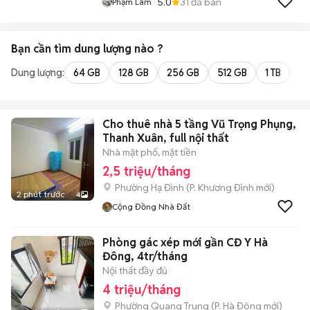
5.0
31
đã bán
Phạm Lâm
Bạn cần tìm
dung lượng
nào ?
Dung lượng:
64 GB
128 GB
256 GB
512 GB
1 TB
2 
Cho thuê nhà 5 tầng Vũ Trọng Phụng,
Thanh Xuân, full nội thất
Nhà mặt phố, mặt tiền
2,5 triệu/tháng
Phường Hạ Đình
(
P. Khương Đình
mới)
2 phút trước
4
Cộng Đồng Nhà Đất
Phòng gác xép mới gần CĐ Y Hà
Đông, 4tr/tháng
Nội thất đầy đủ
4 triệu/tháng
Phường Quang Trung
(
P. Hà Đông
mới)