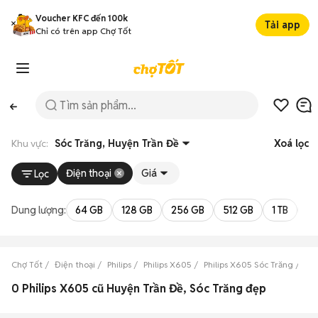
Voucher KFC đến 100k
Tải app
Chỉ có trên app Chợ Tốt
Khu vực:
Sóc Trăng, Huyện Trần Đề
Xoá lọc
Điện thoại
Giá
Lọc
Dung lượng:
64 GB
128 GB
256 GB
512 GB
1 TB
2 
Chợ Tốt
Điện thoại
Philips
Philips X605
Philips X605 Sóc Trăng
Phi
0 Philips X605 cũ Huyện Trần Đề, Sóc Trăng đẹp