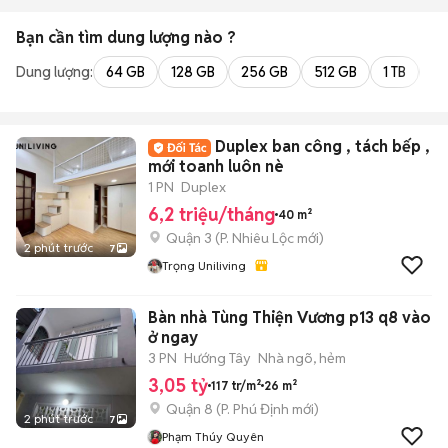
Bạn cần tìm
dung lượng
nào ?
Dung lượng:
64 GB
128 GB
256 GB
512 GB
1 TB
2 
Duplex ban công , tách bếp ,
mới toanh luôn nè
1 PN
Duplex
6,2 triệu/tháng
40 m²
Quận 3
(
P. Nhiêu Lộc
mới)
2 phút trước
7
Trọng Uniliving
Bàn nhà Tùng Thiện Vương p13 q8 vào
ở ngay
3 PN
Hướng Tây
Nhà ngõ, hẻm
3,05 tỷ
117 tr/m²
26 m²
Quận 8
(
P. Phú Định
mới)
2 phút trước
7
Phạm Thúy Quyên