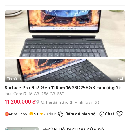
Tin nổi bật
6
+
2
Surface Pro 8 i7 Gen 11 Ram 16 SSD256GB cảm ứng 2k
Intel Core i7
16 GB
256 GB
SSD
11.200.000 đ
Q. Hai Bà Trưng
(
P. Vĩnh Tuy
mới)
5.0
23
đã bán
Bấm để hiện số
Chat
Akiba Shop