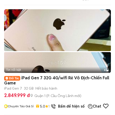
Store
Tin nổi bật
6
+
2
iPad Gen 7 32G 4G/wifi Rẻ Vô Địch-Chiến Full
Game
iPad Gen 7
32 GB
Hết bảo hành
2.849.999 đ
Quận 1
(
P. Cầu Ông Lãnh
mới)
5.0
13
đã bán
Bấm để hiện số
Chat
Chuyên Táo Giá Sỉ