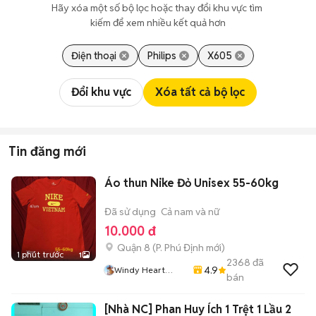
Hãy xóa một số bộ lọc hoặc thay đổi khu vực tìm 
kiếm để xem nhiều kết quả hơn
Điện thoại
Philips
X605
Đổi khu vực
Xóa tất cả bộ lọc
Tin đăng mới
Áo thun Nike Đỏ Unisex 55-60kg
Đã sử dụng
Cả nam và nữ
10.000 đ
Quận 8
(
P. Phú Định
mới)
1 phút trước
1
2368
đã
4.9
Windy Heart
bán
Store
[Nhà NC] Phan Huy Ích 1 Trệt 1 Lầu 2