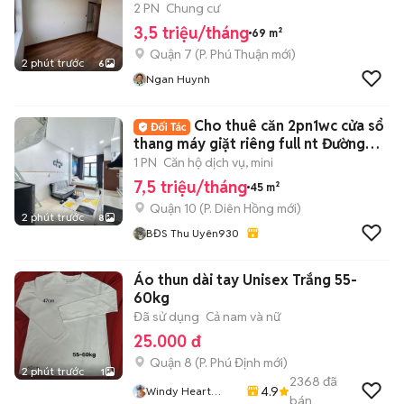
TRẠCH
2 PN
Chung cư
3,5 triệu/tháng
69 m²
Quận 7
(
P. Phú Thuận
mới)
2 phút trước
6
Ngan Huynh
Cho thuê căn 2pn1wc cửa sổ
thang máy giặt riêng full nt Đường
3/2 Q10
1 PN
Căn hộ dịch vụ, mini
7,5 triệu/tháng
45 m²
Quận 10
(
P. Diên Hồng
mới)
2 phút trước
8
BĐS Thu Uyên930
Áo thun dài tay Unisex Trắng 55-
60kg
Đã sử dụng
Cả nam và nữ
25.000 đ
Quận 8
(
P. Phú Định
mới)
2 phút trước
1
2368
đã
4.9
Windy Heart
bán