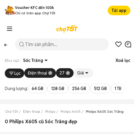
Voucher KFC đến 100k
Tải app
Chỉ có trên app Chợ Tốt
Khu vực:
Sóc Trăng
Xoá lọc
Điện thoại
27
Giá
Lọc
Dung lượng:
64 GB
128 GB
256 GB
512 GB
1 TB
2 
Chợ Tốt
Điện thoại
Philips
Philips X605
Philips X605 Sóc Trăng
0 Philips X605 cũ Sóc Trăng đẹp