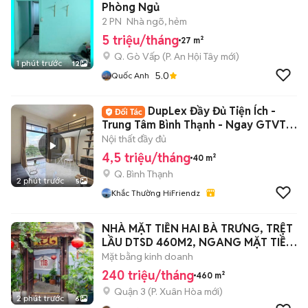
Phòng Ngủ
2 PN
Nhà ngõ, hẻm
5 triệu/tháng
27 m²
Q. Gò Vấp
(
P. An Hội Tây
mới)
1 phút trước
12
5.0
Quốc Anh
DupLex Đầy Đủ Tiện Ích -
Trung Tâm Bình Thạnh - Ngay GTVT -
FTU
Nội thất đầy đủ
4,5 triệu/tháng
40 m²
Q. Bình Thạnh
2 phút trước
5
Khắc Thường HiFriendz
NHÀ MẶT TIỀN HAI BÀ TRƯNG, TRỆT
LẦU DTSD 460M2, NGANG MẶT TIỀN
10M
Mặt bằng kinh doanh
240 triệu/tháng
460 m²
Quận 3
(
P. Xuân Hòa
mới)
2 phút trước
6