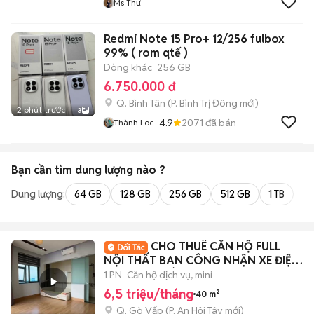
Ms Thư
Redmi Note 15 Pro+ 12/256 fulbox
99% ( rom qtế )
Dòng khác
256 GB
6.750.000 đ
Q. Bình Tân
(
P. Bình Trị Đông
mới)
2 phút trước
3
4.9
2071
đã bán
Thành Loc
Bạn cần tìm
dung lượng
nào ?
Dung lượng:
64 GB
128 GB
256 GB
512 GB
1 TB
2 
CHO THUÊ CĂN HỘ FULL
NỘI THẤT BAN CÔNG NHẬN XE ĐIỆN
- PHAN HUY ÍCH
1 PN
Căn hộ dịch vụ, mini
6,5 triệu/tháng
40 m²
Q. Gò Vấp
(
P. An Hội Tây
mới)