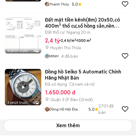
5.0
Thanh Thúy
Đất mặt tiền kênh(8m) 20x50,có
400m² thổ cư,sổ hồng sẳn,nền
cao=đường
Đất thổ cư
Ngang 20 m
2,4 tỷ
2,4 tr/m²
1000 m²
Huyện Thủ Thừa
3 phút trước
4
4
đã bán
MINH
Đồng hồ Seiko 5 Automatic Chính
Hãng Nhật Bản
Đã sử dụng
Cả nam và nữ
1.650.000 đ
Quận 3
(
P. Bàn Cờ
mới)
3 phút trước
5
2701
đã
5.0
Đồng Hồ Nội Địa
bán
Nhật
Xem thêm