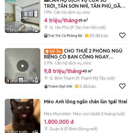
🍰CĂN HỘ DỊCH VỤ CỬA SỔ
TRỜI_TÂN SƠN NHÌ, TÂN PHÚ_GẦN
AEON MALL
1 PN
Căn hộ dịch vụ, mini
4 triệu/tháng
25 m²
Q. Tân Phú
(
P. Tân Sơn Nhì
mới)
2 phút trước
7
30
đã bán
Trai Trẻ Có Phòng Rẻ
CHO THUÊ 2 PHÒNG NGỦ
RIÊNG CÓ BAN CÔNG NGAY
NGUYỄN GIA TRÍ BÌNH THẠNH
2 PN
Căn hộ dịch vụ, mini
9,8 triệu/tháng
40 m²
Q. Bình Thạnh
(
P. Thạnh Mỹ Tây
mới)
3 phút trước
12
5
đã bán
Thành Đạt UNI
Mèo Anh lông ngắn chân lùn 1gái 1trai
Mèo Munchkin
Mèo con (dưới 3 tháng tuổi)
1.800.000 đ
Quận 8
(
P. Bình Đông
mới)
3 phút trước
6