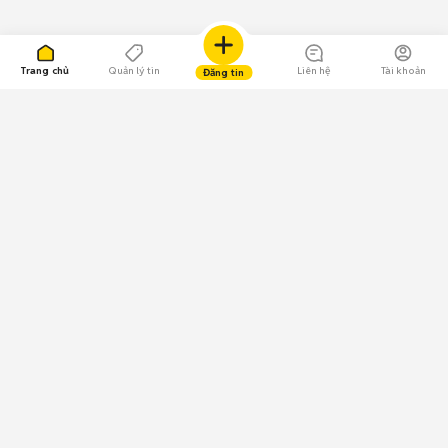
Trang chủ
Quản lý tin
Liên hệ
Tài khoản
Đăng tin
109.000 Bình chọn
Tải ứng dụng Chợ Tốt
Về Chợ Tốt
Quy chế sàn
Chính sách bảo mật
Giải quyết tranh chấp
CÔNG TY TNHH CHỢ TỐT - Người đại diện theo pháp luật:
Nguyễn Trọng Tấn; GPDKKD: 0312120782 do Sở KH & ĐT TP.HCM cấp ngày
11/01/2013;
GPMXH: 185/GP-BTTTT do Bộ Thông tin và Truyền thông
cấp ngày 09/07/2024 - Chịu trách nhiệm