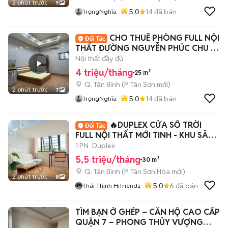
2 phút trước
9
5.0
14
đã bán
TrọngNghĩa
CHO THUÊ PHÒNG FULL NỘI
THẤT ĐƯỜNG NGUYỄN PHÚC CHU -
TÂN BÌNH
Nội thất đầy đủ
4 triệu/tháng
25 m²
Q. Tân Bình
(
P. Tân Sơn
mới)
2 phút trước
7
5.0
14
đã bán
TrọngNghĩa
🔥DUPLEX CỬA SỔ TRỜI
FULL NỘI THẤT MỚI TINH - KHU SÂN
BAY CV GIA ĐỊNH
1 PN
Duplex
5,5 triệu/tháng
30 m²
Q. Tân Bình
(
P. Tân Sơn Hòa
mới)
2 phút trước
8
5.0
6
đã bán
Thái Thịnh Hifriendz
TÌM BẠN Ở GHÉP – CĂN HỘ CAO CẤP
QUẬN 7 – PHONG THỦY VƯỢNG