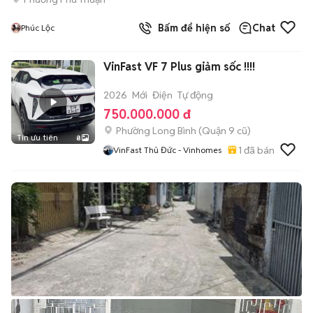
Bấm để hiện số
Chat
Phúc Lộc
VinFast VF 7 Plus giảm sốc !!!!
2026
Mới
Điện
Tự động
750.000.000 đ
Phường Long Bình (Quận 9 cũ)
Tin ưu tiên
8
1
đã bán
VinFast Thủ Đức - Vinhomes