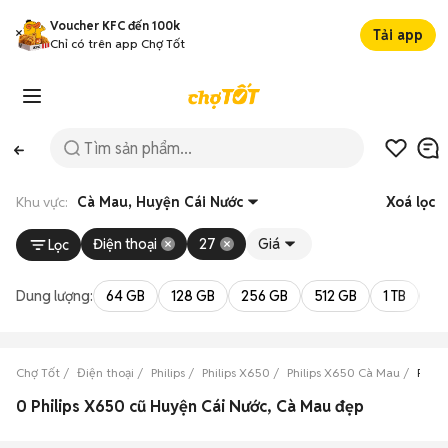
Voucher KFC đến 100k
Tải app
Chỉ có trên app Chợ Tốt
Khu vực:
Cà Mau, Huyện Cái Nước
Xoá lọc
Điện thoại
27
Giá
Lọc
Dung lượng:
64 GB
128 GB
256 GB
512 GB
1 TB
2 
Chợ Tốt
Điện thoại
Philips
Philips X650
Philips X650 Cà Mau
Phili
0 Philips X650 cũ Huyện Cái Nước, Cà Mau đẹp