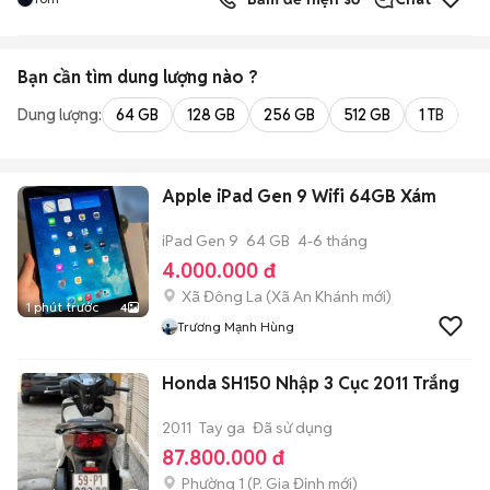
Bạn cần tìm
dung lượng
nào ?
Dung lượng:
64 GB
128 GB
256 GB
512 GB
1 TB
2 
Apple iPad Gen 9 Wifi 64GB Xám
iPad Gen 9
64 GB
4-6 tháng
4.000.000 đ
Xã Đông La
(
Xã An Khánh
mới)
1 phút trước
4
Trương Mạnh Hùng
Honda SH150 Nhập 3 Cục 2011 Trắng
2011
Tay ga
Đã sử dụng
87.800.000 đ
Phường 1
(
P. Gia Định
mới)