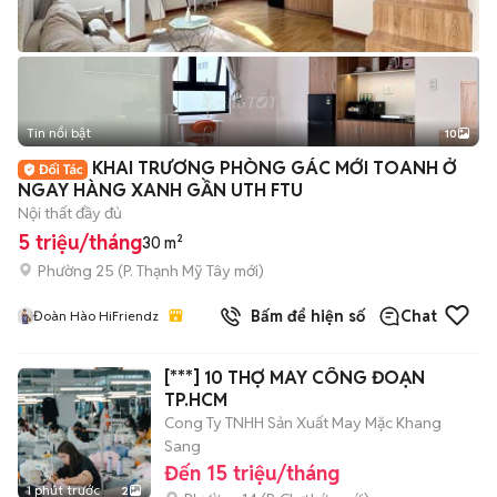
Tin nổi bật
10
+
2
KHAI TRƯƠNG PHÒNG GÁC MỚI TOANH Ở
NGAY HÀNG XANH GẦN UTH FTU
Nội thất đầy đủ
5 triệu/tháng
30 m²
Phường 25
(
P. Thạnh Mỹ Tây
mới)
Bấm để hiện số
Chat
Đoàn Hào HiFriendz
[***] 10 THỢ MAY CÔNG ĐOẠN
TP.HCM
Cong Ty TNHH Sản Xuất May Mặc Khang
Sang
Đến 15 triệu/tháng
1 phút trước
2