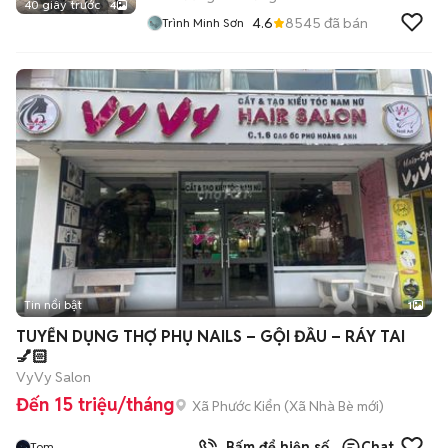
40 giây trước
4
4.6
8545
đã bán
Trình Minh Sơn
Tin nổi bật
1
TUYỂN DỤNG THỢ PHỤ NAILS – GỘI ĐẦU – RÁY TAI
💅🏻
VyVy Salon
Đến 15 triệu/tháng
Xã Phước Kiển
(
Xã Nhà Bè
mới)
Bấm để hiện số
Chat
Tom