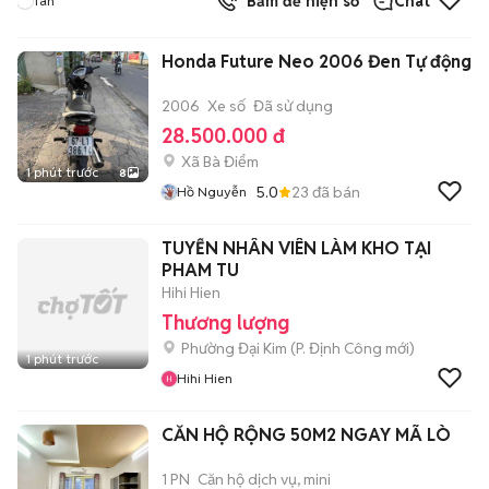
Bấm để hiện số
Chat
Tan
Honda Future Neo 2006 Đen Tự động
2006
Xe số
Đã sử dụng
28.500.000 đ
Xã Bà Điểm
1 phút trước
8
5.0
23
đã bán
Hồ Nguyễn
TUYỂN NHÂN VIÊN LÀM KHO TẠI
PHAM TU
Hihi Hien
Thương lượng
Phường Đại Kim
(
P. Định Công
mới)
1 phút trước
Hihi Hien
CĂN HỘ RỘNG 50M2 NGAY MÃ LÒ
1 PN
Căn hộ dịch vụ, mini