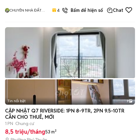
17
đã
4.9
Bấm để hiện số
Chat
CHUYÊN NHÀ ĐẤT
bán
QUẬN 12
Tin nổi bật
7
+
2
CẬP NHẬT Q7 RIVERSIDE: 1PN 8-9TR, 2PN 9.5-10TR
CẦN CHO THUÊ, MỚI
1 PN
Chung cư
8,5 triệu/tháng
53 m²
Phường Phú Thuận