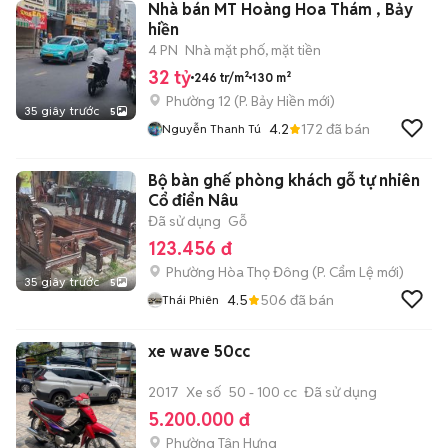
Nhà bán MT Hoàng Hoa Thám , Bảy
hiền
4 PN
Nhà mặt phố, mặt tiền
32 tỷ
246 tr/m²
130 m²
Phường 12
(
P. Bảy Hiền
mới)
35 giây trước
5
4.2
172
đã bán
Nguyễn Thanh Tú
Bộ bàn ghế phòng khách gỗ tự nhiên
Cổ điển Nâu
Đã sử dụng
Gỗ
123.456 đ
Phường Hòa Thọ Đông
(
P. Cẩm Lệ
mới)
35 giây trước
5
4.5
506
đã bán
Thái Phiên
xe wave 50cc
2017
Xe số
50 - 100 cc
Đã sử dụng
5.200.000 đ
Phường Tân Hưng