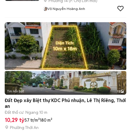
Phường 14
(
P. Chợ Lớn
mới)
Võ Nguyễn Hoàng Anh
Tin nổi bật
12
+
2
Đất Đẹp xây Biệt thự KDC Phú nhuận, Lê Thị Riêng, Thới
an
Đất thổ cư
Ngang 10 m
10,29 tỷ
57 tr/m²
180 m²
Phường Thới An