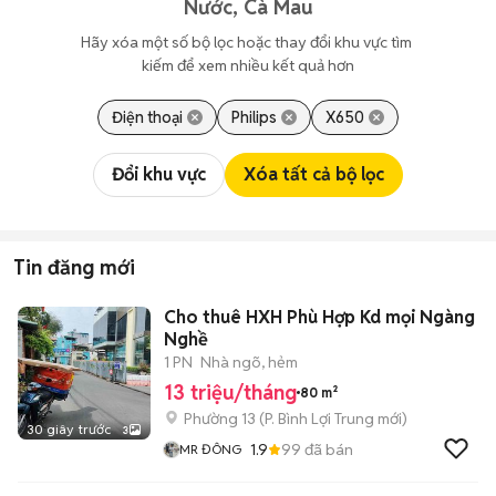
Nước, Cà Mau
Hãy xóa một số bộ lọc hoặc thay đổi khu vực tìm 
kiếm để xem nhiều kết quả hơn
Điện thoại
Philips
X650
Đổi khu vực
Xóa tất cả bộ lọc
Tin đăng mới
Cho thuê HXH Phù Hợp Kd mọi Ngàng
Nghề
1 PN
Nhà ngõ, hẻm
13 triệu/tháng
80 m²
Phường 13
(
P. Bình Lợi Trung
mới)
30 giây trước
3
1.9
99
đã bán
MR ĐÔNG