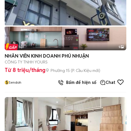
Tin nổi bật
5
NHÂN VIÊN KINH DOANH PHÚ NHUẬN
CÔNG TY TNHH YOURS
Từ 8 triệu/tháng
Phường 15
(
P. Cầu Kiệu
mới)
S
Bấm để hiện số
Chat
Sendoh