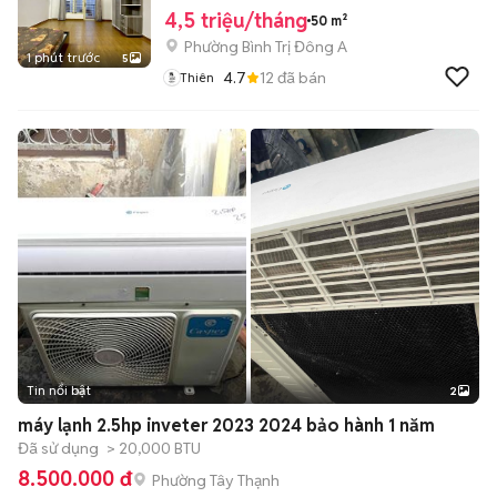
4,5 triệu/tháng
50 m²
Phường Bình Trị Đông A
1 phút trước
5
4.7
12
đã bán
Thiên
Tin nổi bật
2
máy lạnh 2.5hp inveter 2023 2024 bảo hành 1 năm
Đã sử dụng
> 20,000 BTU
8.500.000 đ
Phường Tây Thạnh