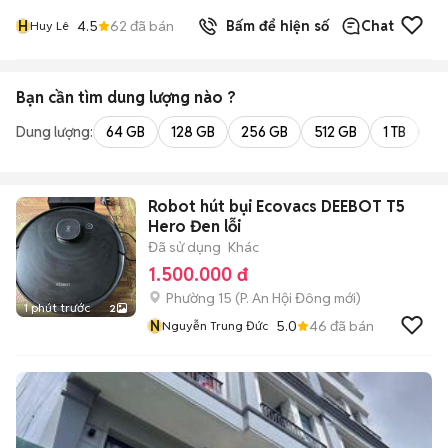
H
4.5
62
đã bán
Bấm để hiện số
Chat
Huy Lê
Bạn cần tìm
dung lượng
nào ?
Dung lượng:
64 GB
128 GB
256 GB
512 GB
1 TB
2 
Robot hút bụi Ecovacs DEEBOT T5
Hero Đen lỗi
Đã sử dụng
Khác
1.500.000 đ
Phường 15
(
P. An Hội Đông
mới)
1 phút trước
2
N
5.0
46
đã bán
Nguyễn Trung Đức