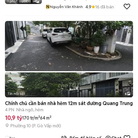
1 phút trước
14
N
4.9
16
đã bán
Nguyễn Văn Khánh
Tin nổi bật
6
+
2
Chính chủ cần bán nhà hẻm 12m sát đường Quang Trung
4 PN
Nhà ngõ, hẻm
10,9 tỷ
170 tr/m²
64 m²
Phường 10
(
P. Gò Vấp
mới)