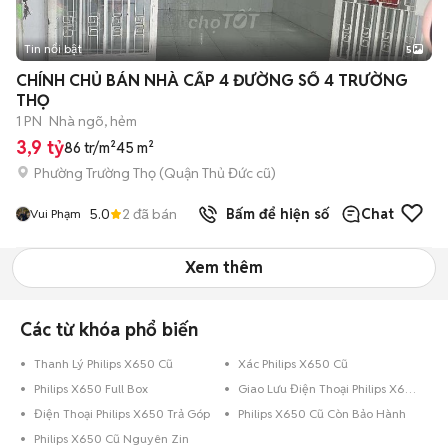
Tin nổi bật
5
CHÍNH CHỦ BÁN NHÀ CẤP 4 ĐƯỜNG SỐ 4 TRƯỜNG
THỌ
1 PN
Nhà ngõ, hẻm
3,9 tỷ
86 tr/m²
45 m²
Phường Trường Thọ (Quận Thủ Đức cũ)
5.0
2
đã bán
Bấm để hiện số
Chat
Vui Phạm
Xem thêm
Các từ khóa phổ biến
Thanh Lý Philips X650 Cũ
Xác Philips X650 Cũ
Philips X650 Full Box
Giao Lưu Điện Thoại Philips X650
Điện Thoại Philips X650 Trả Góp
Philips X650 Cũ Còn Bảo Hành
Philips X650 Cũ Nguyên Zin