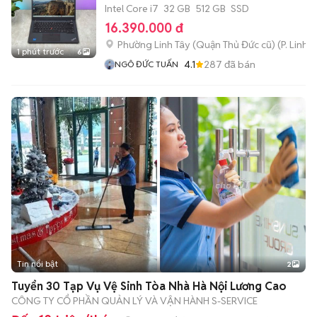
Intel Core i7
32 GB
512 GB
SSD
16.390.000 đ
Phường Linh Tây (Quận Thủ Đức cũ)
(
P. Linh 
1 phút trước
6
4.1
287
đã bán
NGÔ ĐỨC TUẤN
Tin nổi bật
2
Tuyển 30 Tạp Vụ Vệ Sinh Tòa Nhà Hà Nội Lương Cao
CÔNG TY CỔ PHẦN QUẢN LÝ VÀ VẬN HÀNH S-SERVICE