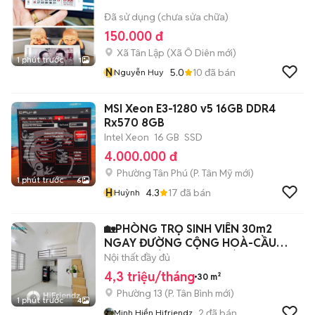
Đã sử dụng (chưa sửa chữa)
150.000 đ
Xã Tân Lập
(
Xã Ô Diên
mới)
1 phút trước
1
N
5.0
10
đã bán
Nguyễn Huy
MSI Xeon E3-1280 v5 16GB DDR4
Rx570 8GB
Intel Xeon
16 GB
SSD
4.000.000 đ
Phường Tân Phú
(
P. Tân Mỹ
mới)
1 phút trước
6
H
4.3
17
đã bán
Huỳnh
🏡PHÒNG TRỌ SINH VIÊN 30m2
NGAY ĐƯỜNG CỘNG HOÀ-CẦU
VƯỢT HOÀNG HOA THÁM
Nội thất đầy đủ
4,3 triệu/tháng
30 m²
Phường 13
(
P. Tân Bình
mới)
1 phút trước
4
2
đã bán
Minh Hiển Hifriendz