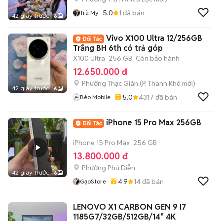
5.0
1
đã bán
Trà My
42 giây trước
6
Vivo X100 Ultra 12/256GB
Trắng BH 6th có trả góp
X100 Ultra
256 GB
Còn bảo hành
12.650.000 đ
Phường Thạc Gián
(
P. Thanh Khê
mới)
42 giây trước
6
5.0
4317
đã bán
Bèo Mobile
iPhone 15 Pro Max 256GB
iPhone 15 Pro Max
256 GB
13.800.000 đ
Phường Phú Diễn
42 giây trước
6
4.9
14
đã bán
GạoStore
LENOVO X1 CARBON GEN 9 I7
1185G7/32GB/512GB/14" 4K