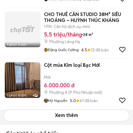
​CHO THUÊ CĂN STUDIO 38M² SIÊU
THOÁNG – HUỲNH THÚC KHÁNG
1 PN
Căn hộ dịch vụ, mini
5,5 triệu/tháng
38 m²
Phường Láng Hạ
1 phút trước
Đ
4.5
12
đã bán
Đặng Quốc Cường
Cột múa Kim loại Bạc Mới
Mới
6.000.000 đ
Phường 8
(
P. Phú Nhuận
mới)
1 phút trước
4
5.0
61
đã bán
Mỹ Nguyễn
Xem thêm