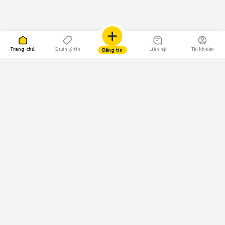
Trang chủ
Quản lý tin
Liên hệ
Tài khoản
Đăng tin
109.000 Bình chọn
Tải ứng dụng Chợ Tốt
Về Chợ Tốt
Quy chế sàn
Chính sách bảo mật
Giải quyết tranh chấp
CÔNG TY TNHH CHỢ TỐT - Người đại diện theo pháp luật:
Nguyễn Trọng Tấn; GPDKKD: 0312120782 do Sở KH & ĐT TP.HCM cấp ngày
11/01/2013;
GPMXH: 185/GP-BTTTT do Bộ Thông tin và Truyền thông