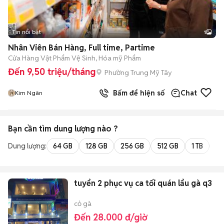
Tin nổi bật
1
Nhân Viên Bán Hàng, Full time, Partime
Cửa Hàng Vật Phẩm Vệ Sinh, Hóa mỹ Phẩm
Đến 9,50 triệu/tháng
Phường Trung Mỹ Tây
Bấm để hiện số
Chat
Kim Ngân
Bạn cần tìm
dung lượng
nào ?
Dung lượng:
64 GB
128 GB
256 GB
512 GB
1 TB
2 
tuyển 2 phục vụ ca tối quán lẩu gà q3
cỏ gà
Đến 28.000 đ/giờ