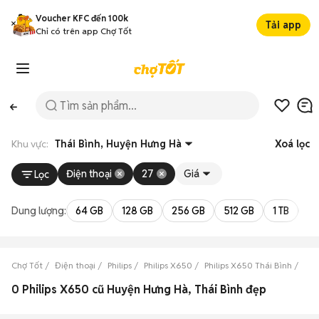
Voucher KFC đến 100k
Tải app
Chỉ có trên app Chợ Tốt
Khu vực:
Thái Bình, Huyện Hưng Hà
Xoá lọc
Điện thoại
27
Giá
Lọc
Dung lượng:
64 GB
128 GB
256 GB
512 GB
1 TB
2 
Chợ Tốt
Điện thoại
Philips
Philips X650
Philips X650 Thái Bình
Phi
0 Philips X650 cũ Huyện Hưng Hà, Thái Bình đẹp