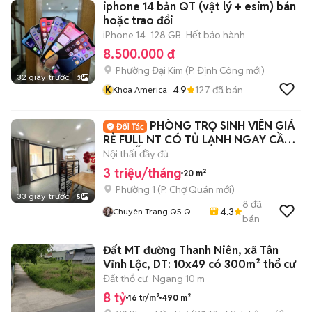
iphone 14 bản QT (vật lý + esim) bán
hoặc trao đổi
iPhone 14
128 GB
Hết bảo hành
8.500.000 đ
Phường Đại Kim
(
P. Định Công
mới)
32 giây trước
3
K
4.9
127
đã bán
Khoa America
PHÒNG TRỌ SINH VIÊN GIÁ
RẺ FULL NT CÓ TỦ LẠNH NGAY CẦU
NGUYỄN VĂN CỪ
Nội thất đầy đủ
3 triệu/tháng
20 m²
Phường 1
(
P. Chợ Quán
mới)
33 giây trước
5
8
đã
4.3
Chuyên Trang Q5 Q6
bán
Q8
Đất MT đường Thanh Niên, xã Tân
Vĩnh Lộc, DT: 10x49 có 300m² thổ cư
Đất thổ cư
Ngang 10 m
8 tỷ
16 tr/m²
490 m²