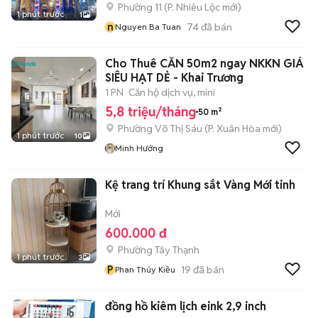
Phường 11
(
P. Nhiêu Lộc
mới)
1 phút trước
1
n
74
đã bán
Nguyen Ba Tuan
Cho Thuê CĂN 50m2 ngay NKKN GIÁ
SIÊU HẠT DẺ - Khai Trương
1 PN
Căn hộ dịch vụ, mini
5,8 triệu/tháng
50 m²
Phường Võ Thị Sáu
(
P. Xuân Hòa
mới)
1 phút trước
10
Minh Hướng
Kệ trang trí Khung sắt Vàng Mới tinh
Mới
600.000 đ
Phường Tây Thạnh
1 phút trước
3
P
19
đã bán
Phan Thúy Kiều
đồng hồ kiêm lịch eink 2,9 inch