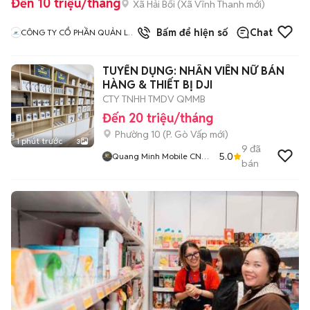
Đến 10 triệu/tháng
Xã Hải Bối
(
Xã Vĩnh Thanh
mới)
Bấm để hiện số
Chat
CÔNG TY CỔ PHẦN QUẢN LÝ
VÀ VẬN HÀNH S SERVICE
TUYỂN DỤNG: NHÂN VIÊN NỮ BÁN
HÀNG & THIẾT BỊ DJI
CTY TNHH TMDV QMMB
Đến 20 triệu/tháng
Phường 10
(
P. Gò Vấp
mới)
1 phút trước
3
9
đã
5.0
Quang Minh Mobile CN
bán
Gò Vấp