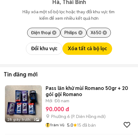
Hà, Thái Bình
Hãy xóa một số bộ lọc hoặc thay đổi khu vực tìm 
kiếm để xem nhiều kết quả hơn
Điện thoại
Philips
X650
Đổi khu vực
Xóa tất cả bộ lọc
Tin đăng mới
Pass lăn khử mùi Romano 50gr + 20
gói gội Romano
Mới
Đồ nam
90.000 đ
Phường 6
(
P. Diên Hồng
mới)
28 giây trước
2
T
5.0
15
đã bán
Trâm Vũ