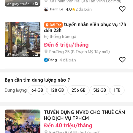
Xã Phạm Văn Hai
(
Xã Tân Vĩnh Lộc
mới)
37 giây trước
8
4.0
2
đã bán
Thành Lê
tuyển nhân viên phục vụ 17h
đến 23h
hệ thống trùm gà
Đến 6 triệu/tháng
Phường 25
(
P. Thạnh Mỹ Tây
mới)
37 giây trước
3
4
đã bán
Đăng
Bạn cần tìm
dung lượng
nào ?
Dung lượng:
64 GB
128 GB
256 GB
512 GB
1 TB
2 
TUYỂN DỤNG NVKD CHO THUÊ CĂN
HỘ DỊCH VỤ TPHCM
Đến 40 triệu/tháng
Phường 9
(
P. Nhiêu Lộc
mới)