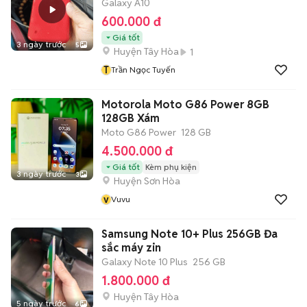
Galaxy A10
600.000 đ
Giá tốt
3 ngày trước
5
Huyện Tây Hòa
1
T
Trần Ngọc Tuyến
Motorola Moto G86 Power 8GB
128GB Xám
Moto G86 Power
128 GB
4.500.000 đ
Giá tốt
Kèm phụ kiện
3 ngày trước
3
Huyện Sơn Hòa
v
Vuvu
Samsung Note 10+ Plus 256GB Đa
sắc máy zin
Galaxy Note 10 Plus
256 GB
1.800.000 đ
Huyện Tây Hòa
5 ngày trước
6