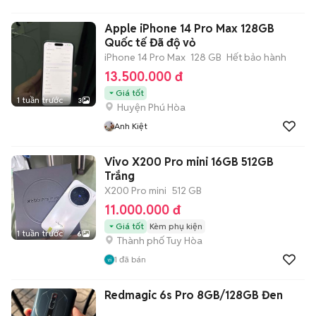
Apple iPhone 14 Pro Max 128GB
Quốc tế Đã độ vỏ
iPhone 14 Pro Max
128 GB
Hết bảo hành
13.500.000 đ
Giá tốt
1 tuần trước
3
Huyện Phú Hòa
Anh Kiệt
Vivo X200 Pro mini 16GB 512GB
Trắng
X200 Pro mini
512 GB
11.000.000 đ
Giá tốt
Kèm phụ kiện
1 tuần trước
6
Thành phố Tuy Hòa
1
đã bán
Redmagic 6s Pro 8GB/128GB Đen