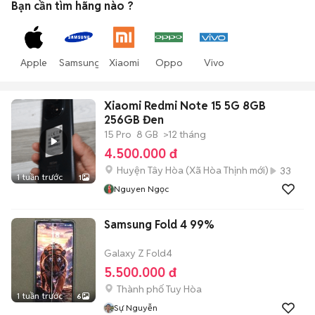
Bạn cần tìm
hãng
nào ?
Apple
Samsung
Xiaomi
Oppo
Vivo
Xiaomi Redmi Note 15 5G 8GB
256GB Đen
15 Pro
8 GB
>12 tháng
4.500.000 đ
Huyện Tây Hòa
(
Xã Hòa Thịnh
mới)
33
1 tuần trước
1
Nguyen Ngọc
Samsung Fold 4 99%
Galaxy Z Fold4
5.500.000 đ
Thành phố Tuy Hòa
1 tuần trước
6
Sự Nguyễn