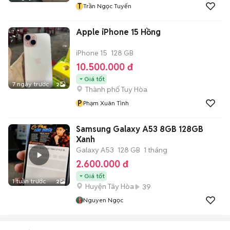
T
Trần Ngọc Tuyến
Apple iPhone 15 Hồng
iPhone 15
128 GB
10.500.000 đ
Giá tốt
7 ngày trước
2
Thành phố Tuy Hòa
P
Phạm Xuân Tình
Samsung Galaxy A53 8GB 128GB
Xanh
Galaxy A53
128 GB
1 tháng
2.600.000 đ
Giá tốt
1 tuần trước
2
Huyện Tây Hòa
39
Nguyen Ngọc