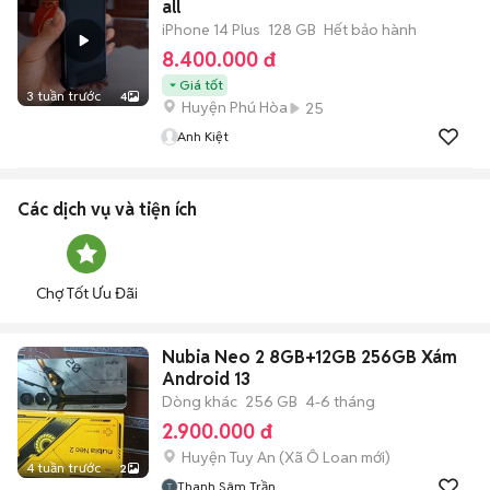
all
iPhone 14 Plus
128 GB
Hết bảo hành
8.400.000 đ
Giá tốt
3 tuần trước
4
Huyện Phú Hòa
25
Anh Kiệt
Các dịch vụ và tiện ích
Chợ Tốt Ưu Đãi
Nubia Neo 2 8GB+12GB 256GB Xám
Android 13
Dòng khác
256 GB
4-6 tháng
2.900.000 đ
Huyện Tuy An
(
Xã Ô Loan
mới)
4 tuần trước
2
Thanh Sâm Trần