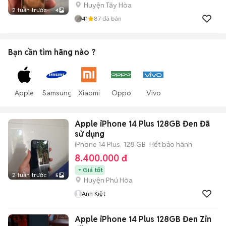
Huyện Tây Hòa
2 tuần trước
4
4.1
87
đã bán
Bạn cần tìm
hãng
nào ?
Apple
Samsung
Xiaomi
Oppo
Vivo
Apple iPhone 14 Plus 128GB Đen Đã
sử dụng
iPhone 14 Plus
128 GB
Hết bảo hành
8.400.000 đ
Giá tốt
2 tuần trước
5
Huyện Phú Hòa
Anh Kiệt
Apple iPhone 14 Plus 128GB Đen Zin