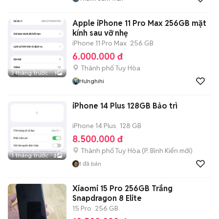
Apple iPhone 11 Pro Max 256GB mặt
kính sau vỡ nhẹ
iPhone 11 Pro Max
256 GB
6.000.000 đ
Thành phố Tuy Hòa
1 tháng trước
1
Hưnghihi
iPhone 14 Plus 128GB Bảo trì
iPhone 14 Plus
128 GB
8.500.000 đ
Thành phố Tuy Hòa
(
P. Bình Kiến
mới)
1 tháng trước
2
1
đã bán
Xiaomi 15 Pro 256GB Trắng
Snapdragon 8 Elite
15 Pro
256 GB